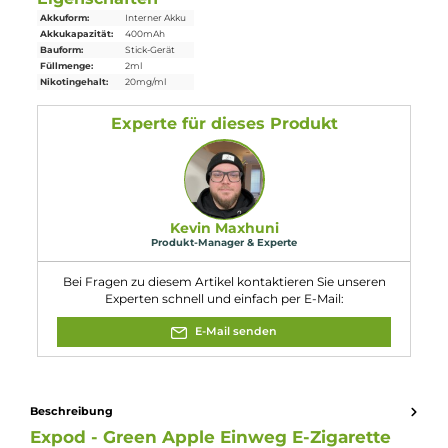
Lebensgefahr bei Hautkontakt. H332:
Gesundheitsschädlich bei Einatmen.
Gefahr
H412: Schädlich für Wasserorganismen,
mit langfristiger Wirkung. 208: Enthält
"3,7-Dimethyl-1,6-octadien-3-ol" . Kann
allergische Reaktionen hervorrufen.
EUH066: Wiederholter Kontakt kann zu
spröder oder rissiger Haut führen.
Eigenschaften
Akkuform:
Interner Akku
Akkukapazität:
400mAh
Bauform:
Stick-Gerät
Füllmenge:
2ml
Nikotingehalt:
20mg/ml
Experte für dieses Produkt