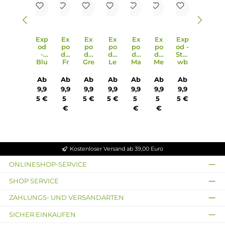
Bewertungen
Produktgalerie überspringen
Ähnliche Artikel
Exp
Ex
Ex
Ex
Ex
Ex
Exp