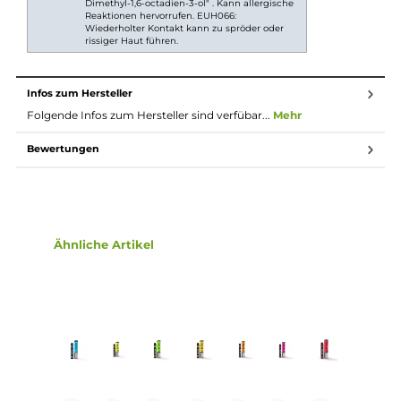
2ml Liquid enthalten
wahlweise mit oder ohne Nikotin erhältlich
nicht wiederaufladbar oder wiederauffüllbar
Lieferumfang
1x Expod Einweg E-Zigarette mit 2ml Liquid
Einordnung nach CLP-Verordnung
H301: Giftig bei Verschlucken. H310:
Lebensgefahr bei Hautkontakt. H332:
Gesundheitsschädlich bei Einatmen. H412:
Schädlich für Wasserorganismen, mit
Gefahr
langfristiger Wirkung. 208: Enthält "3,7-
Dimethyl-1,6-octadien-3-ol" . Kann allergische
Reaktionen hervorrufen. EUH066:
Wiederholter Kontakt kann zu spröder oder
rissiger Haut führen.
Infos zum Hersteller
Folgende Infos zum Hersteller sind verfübar...
Mehr