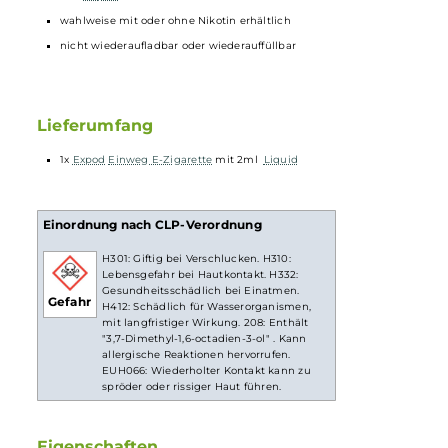
Technische Daten
400mAh Akkukapazität
2ml
Liquid
enthalten
wahlweise mit oder ohne Nikotin erhältlich
nicht wiederaufladbar oder wiederauffüllbar
Lieferumfang
1x
Expod
Einweg E-Zigarette
mit 2ml
Liquid
Einordnung nach CLP-Verordnung
H301: Giftig bei Verschlucken. H310: