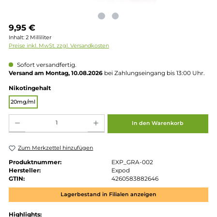
Regulärer Preis:
9,95 €
Inhalt:
2 Milliliter
Preise inkl. MwSt. zzgl. Versandkosten
Sofort versandfertig.
Versand am Montag, 10.08.2026
bei Zahlungseingang bis 13:00 
auswählen
Nikotingehalt
20mg/ml
Produkt Anzahl: Gib den gewünschten Wert ein oder benutze die Schaltflächen um die 
In den Warenkorb
Zum Merkzettel hinzufügen
Produktnummer:
EXP_GRA-002
Hersteller:
Expod