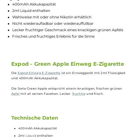
GTIN:
4260583882646
Lagerbestand in Filialen anzeigen
Highlights:
400mAh Akkukapazität
2ml Liquid enthalten
Wahlweise mit oder ohne Nikotin erhältlich
Nicht wiederaufladbar oder wiederauffüllbar
Lecker fruchtiger Geschmack eines knackigen grünen Apfels
Frisches und fruchtiges Erlebnis für die Sinne
Expod - Green Apple Einweg E-Zigarett
Die
Expod
Einweg E-Zigarette
ist ein Einweggerät mit 2ml Flüssigke
und 400mAh Akkukapazität.
Die Sorte Green Apple entspricht einem knackigen, frischen grünen
Apfel
mit all seinen Facetten. Lecker
fruchtig
und frisch.