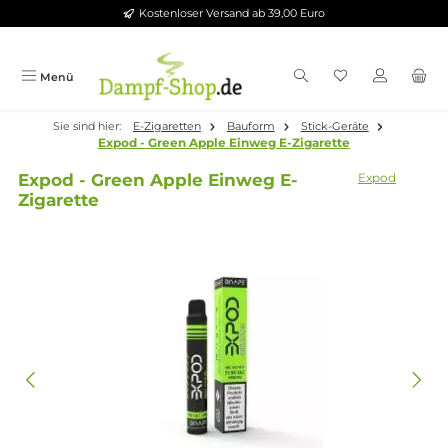
Kostenloser Versand ab 39,00 Euro
Zum Hauptinhalt springen
Menü
Sie sind hier:
E-Zigaretten
Bauform
Stick-Geräte
Expod - Green Apple Einweg E-Zigarette
Expod - Green Apple Einweg E-
Expod
Zigarette
Bildergalerie überspringen