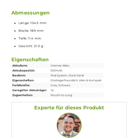
MTL Zugverhalten ähnlich einer echten Zigarette
5-Sekunden Overtime-Protection
Schutz vor Kurzschluss und zu niedriger Spannung
Sichere, mechanische Pod-Fixierung mit Einrast-Funktion
Verschiedene Fabrvarianten
Lieferumfang
1 x Elfbar MATE500 Basisgerät (ohne Prefilled-Pod)
1 x USB Typ-C
Ladekabel
1 x Bedienungsanleitung
Abmessungen
Länge: 104.5 mm