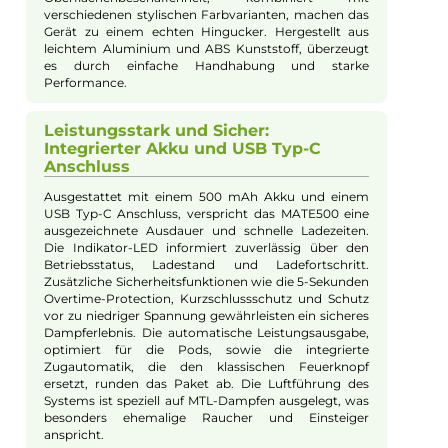
Bei Fragen zu diesem Artikel kontaktieren Sie unseren
Experten schnell und einfach per E-Mail:
E-Mail senden
Beschreibung
Elfbar - MATE500 Basisgerät
MATE500 Pod-System von Elfbar: Die
Kombination aus Disposable und
Klassik
Das MATE500 Pod-System von Elfbar ist eine
innovative Kombination aus den Vorteilen von
Disposable und klassischem Pod-System. Mit seinem
wiederaufladbaren MATE500 Basisgerät im Penstyle-
Design bietet es eine kompakte und leichte
Alternative für Dampfer. Die schlanken, ergonomisch-
ovalen Formen und die angenehme
Oberflächenbeschaffenheit, kombiniert mit