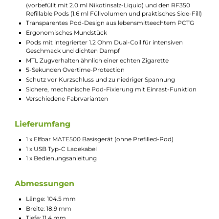
System
Das MATE500 Pod-System von Elfbar ist die ideale
Lösung für Dampfer, die Flexibilität und Genuss in
einem Gerät suchen. Egal ob Sie die Bequemlichkeit
von vorbefüllten Pods bevorzugen oder eigene
Liquidkreationen verwenden möchten, das MATE500
bietet für jeden Geschmack das passende Erlebnis. Mit
seiner Benutzerfreundlichkeit, Sicherheit und
stilvollen Optik setzt das MATE500 Pod-System neue
Maßstäbe in der Welt des Dampfens.
Technische Daten
Aufladbares System für Prefilled MATE500 P1 Pods
Integrierte 3-Zug Ein- / Abschaltung
Extrem kompakt und leicht
Ergonomisches und schlankes Penstyle-Design
Moderner Look und angenehme Haptik
Einfache Bedienung
Material: Aluminium & ABS