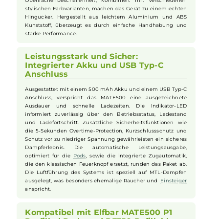
Klassik
Das MATE500
Pod-System
von
Elfbar
ist eine innovative
Kombination aus den Vorteilen von
Disposable
und
klassischem
Pod-System
. Mit seinem wiederaufladbaren
MATE500
Basisgerät
im Penstyle-Design bietet es eine
kompakte und leichte Alternative für Dampfer. Die schlanken,
ergonomisch-ovalen Formen und die angenehme
Oberflächenbeschaffenheit, kombiniert mit verschiedenen
stylischen Farbvarianten, machen das Gerät zu einem echten
Hingucker. Hergestellt aus leichtem Aluminium und ABS
Kunststoff, überzeugt es durch einfache Handhabung und
starke Performance.
Leistungsstark und Sicher:
Integrierter Akku und USB Typ-C
Anschluss
Ausgestattet mit einem 500 mAh Akku und einem USB Typ-C
Anschluss, verspricht das MATE500 eine ausgezeichnete
Ausdauer und schnelle Ladezeiten. Die Indikator-LED
informiert zuverlässig über den Betriebsstatus, Ladestand
und Ladefortschritt. Zusätzliche Sicherheitsfunktionen wie
die 5-Sekunden Overtime-Protection, Kurzschlussschutz und