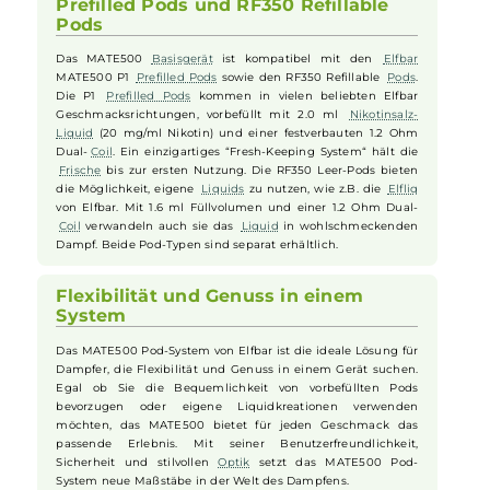
Schutz vor zu niedriger Spannung gewährleisten ein sicheres
Dampferlebnis. Die automatische Leistungsausgabe,
optimiert für die
Pods
, sowie die integrierte Zugautomatik,
die den klassischen Feuerknopf ersetzt, runden das Paket ab.
Die Luftführung des Systems ist speziell auf MTL-Dampfen
ausgelegt, was besonders ehemalige Raucher und
Einsteiger
anspricht.
Kompatibel mit Elfbar MATE500 P1
Prefilled Pods und RF350 Refillable
Pods
Das MATE500
Basisgerät
ist kompatibel mit den
Elfbar
MATE500 P1
Prefilled Pods
sowie den RF350 Refillable
Pods
.
Die P1
Prefilled Pods
kommen in vielen beliebten Elfbar
Geschmacksrichtungen, vorbefüllt mit 2.0 ml
Nikotinsalz-
Liquid
(20 mg/ml Nikotin) und einer festverbauten 1.2 Ohm
Dual-
Coil
. Ein einzigartiges “Fresh-Keeping System“ hält die
Frische
bis zur ersten Nutzung. Die RF350 Leer-Pods bieten
die Möglichkeit, eigene
Liquids
zu nutzen, wie z.B. die
Elfliq
von Elfbar. Mit 1.6 ml Füllvolumen und einer 1.2 Ohm Dual-
Coil
verwandeln auch sie das
Liquid
in wohlschmeckenden
Dampf. Beide Pod-Typen sind separat erhältlich.