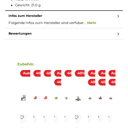
Integrierter 500 mAh Akku
USB Typ-C Anschluss mit bis zu 5V / 1A Ladestrom
Automatische Leistungsanpassung
Integrierte Zugautomatik
Keine Einstellungen erforderlich
Indikator-LED zur Anzeige von Betriebsstatus und Ladest
Kompatibel zu den Elfbar MATE500 P1 Prefilled Pods
(vorbefüllt mit 2.0 ml Nikotinsalz-Liquid) und den RF350
Refillable Pods (1.6 ml Füllvolumen und praktisches Side-Fil
Transparentes Pod-Design aus lebensmitteechtem PCTG
Ergonomisches Mundstück
Pods mit integrierter 1.2 Ohm Dual-Coil für intensiven
Geschmack und dichten Dampf
MTL Zugverhalten ähnlich einer echten Zigarette
5-Sekunden Overtime-Protection
Schutz vor Kurzschluss und zu niedriger Spannung
Sichere, mechanische Pod-Fixierung mit Einrast-Funktion
Verschiedene Fabrvarianten
Lieferumfang