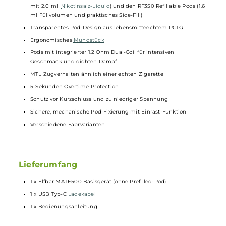
Ergonomisches und schlankes Penstyle-Design
Moderner Look und angenehme Haptik
Einfache Bedienung
Material: Aluminium & ABS
Integrierter 500 mAh Akku
USB Typ-C Anschluss mit bis zu 5V / 1A Ladestrom
Automatische Leistungsanpassung
Integrierte Zugautomatik
Keine Einstellungen erforderlich
Indikator-LED zur Anzeige von Betriebsstatus und Ladestand
Kompatibel zu den Elfbar MATE500 P1
Prefilled
Pods (vorbefüllt
mit 2.0 ml
Nikotinsalz-Liquid
) und den RF350 Refillable Pods (1.
ml Füllvolumen und praktisches Side-Fill)
Transparentes Pod-Design aus lebensmitteechtem PCTG
Ergonomisches
Mundstück
Pods mit integrierter 1.2 Ohm Dual-Coil für intensiven
Geschmack und dichten Dampf