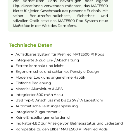
besonders ehemalige Raucher und Einsteiger
anspricht.
Kompatibel mit Elfbar MATE500 P1
Prefilled Pods und RF350 Refillable
Pods
Das MATE500 Basisgerät ist kompatibel mit den
Elfbar MATE500 P1 Prefilled Pods sowie den RF350
Refillable Pods. Die P1 Prefilled Pods kommen in
vielen beliebten Elfbar Geschmacksrichtungen,
vorbefüllt mit 2.0 ml Nikotinsalz-Liquid (20 mg/ml
Nikotin) und einer festverbauten 1.2 Ohm Dual-Coil.
Ein einzigartiges “Fresh-Keeping System“ hält die
Frische bis zur ersten Nutzung. Die RF350 Leer-Pods
bieten die Möglichkeit, eigene Liquids zu nutzen, wie
z.B. die Elfliq von Elfbar. Mit 1.6 ml Füllvolumen und
einer 1.2 Ohm Dual-Coil verwandeln auch sie das
Liquid in wohlschmeckenden Dampf. Beide Pod-
Typen sind separat erhältlich.
Flexibilität und Genuss in einem