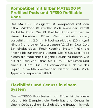
verschiedenen stylischen Farbvarianten, machen das
Gerät zu einem echten Hingucker. Hergestellt aus
leichtem Aluminium und ABS Kunststoff, überzeugt
es durch einfache Handhabung und starke
Performance.
Leistungsstark und Sicher:
Integrierter Akku und USB Typ-C
Anschluss
Ausgestattet mit einem 500 mAh Akku und einem
USB Typ-C Anschluss, verspricht das MATE500 eine
ausgezeichnete Ausdauer und schnelle Ladezeiten.
Die Indikator-LED informiert zuverlässig über den
Betriebsstatus, Ladestand und Ladefortschritt.
Zusätzliche Sicherheitsfunktionen wie die 5-Sekunden
Overtime-Protection, Kurzschlussschutz und Schutz
vor zu niedriger Spannung gewährleisten ein sicheres
Dampferlebnis. Die automatische Leistungsausgabe,
optimiert für die Pods, sowie die integrierte
Zugautomatik, die den klassischen Feuerknopf
ersetzt, runden das Paket ab. Die Luftführung des
Systems ist speziell auf MTL-Dampfen ausgelegt, was