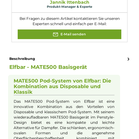
Breite: 18.9 mm
Tiefe: 11.4 mm
Gewicht: 21.0 g
Eigenschaften
Akkuform:
Interner Akku
Akkukapazität:
500mAh
Bauform:
Pod-System
, Stick-Gerät
Eigenschaften:
Einsteigerfreundlich
, Klein & Kompakt
Farbfamilie:
Grau
, Schwarz
Geregelter Akkuträger:
Ja
Zugverhalten:
Mouth-to-Lung
Experte für dieses Produkt
Jannik Ittenbach
Produkt-Manager & Experte