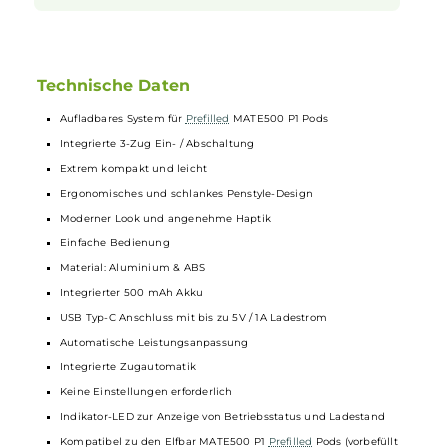
Flexibilität und Genuss in einem
System
Das MATE500 Pod-System von Elfbar ist die ideale Lösung für
Dampfer, die Flexibilität und Genuss in einem Gerät suchen.
Egal ob Sie die Bequemlichkeit von vorbefüllten Pods
bevorzugen oder eigene Liquidkreationen verwenden
möchten, das MATE500 bietet für jeden Geschmack das
passende Erlebnis. Mit seiner Benutzerfreundlichkeit,
Sicherheit und stilvollen
Optik
setzt das MATE500 Pod-
System neue Maßstäbe in der Welt des Dampfens.
Technische Daten
Aufladbares System für
Prefilled
MATE500 P1 Pods
Integrierte 3-Zug Ein- / Abschaltung
Extrem kompakt und leicht