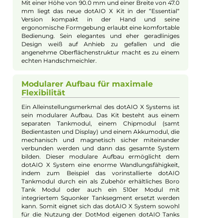
Füllvolumen:
4ml
Geregelter Akkuträger:
Ja
Maximale Leistung:
60W
Zugverhalten:
Mouth-to-Lung
Experte für dieses Produkt
Jannik Ittenbach
Produkt-Manager & Experte
Bei Fragen zu diesem Artikel kontaktieren Sie unseren
Experten schnell und einfach per E-Mail:
E-Mail senden
Beschreibung