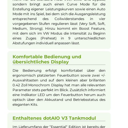
bilden. Dieser modulare Aufbau ermöglicht dem
dotAIO X System eine enorme Wandlungsfähigkeit,
indem zum Beispiel das vorinstallierte dotAIO
Tankmodul durch ein als Zubehör erhältliches Boro
Tank Modul oder auch ein 510er Modul mit
integriertem Squonker Tanksegment ersetzt werden
kann. Somit eignet sich das dotAIO X System sowohl
für die Nutzung der DotMod eigenen dotAIO Tanks
und Coils als auch für die Verwendung von gängigen
Boro Tanks und klassischen 510er Verdampfern (inkl.
RBAs, RDAs und Squonker). Dank des modularen
Aufbaus ist das System sehr zukunftsorientiert und
nachhaltig, da sich einzelne Blöcke problemlos
ersetzen lassen und das System für zukünftige
Weiterentwicklungen bestens gerüstet ist. Egal
welche Dampfart (DL, RDL, MTL) man bevorzugt und
welche Art von Tank man verwenden möchte, mit
dem dotAIO X Kit hat man immer einen
leistungsstarken Begleiter für ein
geschmacksintensives Vaping-Erlebnis zur Hand.
Leistungsstarker Akku und vielseitige
Dampfmodi