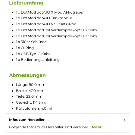
zwischen den einzelnen Modulen
Kompakte und ergonomische Formgebung
Elegantes und geradliniges Design
Komfortable Handhabung
Hochwertige Verarbeitung
Material: Aluminium, PCTG und Edelstahl
Betrieb mit 1 x 18650er Akkuzelle (nicht im Lieferumfang
enthalten)
USB Typ-C Fast-Charging mit 5V / 2A
Ausgangsleistung: 5 bis 60 Watt
Ausgangsspannung: 1 bis 10 Volt
Widerstandsbereich: 0.1 bis 3.0 Ohm
Moderner Chipsatz für Top-Performance und umfangreic
Sicherheit
Dampfmodi: Auto, VW/Power, Bypass, Curve
Auto Mode mit automatischer Leistungsanpassung in vier
wählbaren Stufen (Very Soft, Soft, Medium, Strong),
entsprechend des Coilwiderstandes (z.B. bei 0.7 Ohm Coil: 
16, 18 und 20 Watt)
Boost Feature zur Steigerung der Intensität zu Beginn ein
Zuges (Preheat) in 9 wählbaren Boost Stufen