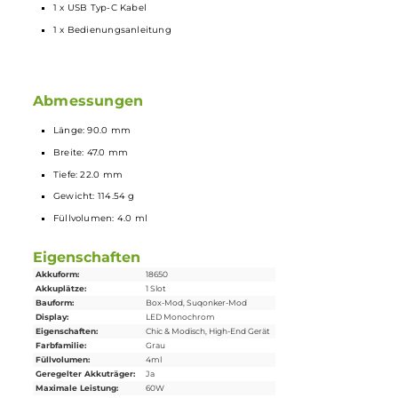
Kompatibel zu den dotCoils mit verschiedenen Widerständen fü
DL, RDL und MTL
dotAIO Tankmodul abwärtskompatibel zu früheren dotAIO
Tankversionen
Module zur Nutzung von Boro Tanks oder zur Nutzung von
Standard 510er Verdampfern (inkl. RBAs, RDAs und Squonker)
separat als Zubehör erhältlich
Lieferumfang
1 x DotMod dotAIO X
Mod
Akkuträger
1 x DotMod dotAIO Tankmodul
1 x DotMod dotAIO V3
Ersatz-Pod
1 x DotMod dotCoil
Verdampferkopf
0.3 Ohm
1 x DotMod dotCoil
Verdampferkopf
0.7 Ohm
1 x 510er Schlüssel
1 x O-Ring