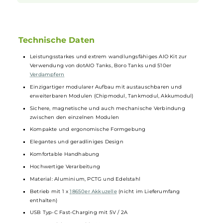
gesteckte Edelstahl-Base lässt den Coilwechsel angenehm
leicht von der Hand gehen und beherbergt einen praktischen
Schieberegler (Slider), mit dessen Hilfe sich der Luftstrom
unkompliziert und präzise an das gewünschte Zugverhalten
anpassen lässt.
DotMod
legt dem schicken Kit bereits zwei
der verbesserten dotCoils mit Widerständen von 0.3 und 0.7
Ohm bei, die für das offenere DL Dampfen bei Leistungen von
25 bis 40 Watt sowie für ein RDL (oder sehr lockeres MTL)
Dampferlebnis bei Leistungen zwischen 14 und 20 Watt
vorgesehen sind. Beide dotCoils geben den Liquidgeschmack
intensiv wieder und begeistern mit dichtem und samtig
weichem Dampf. Alternativ können natürlich auch alle
übrigen dotCoils im dotAIO V3 Tank verwendet werden und
das System ist ebenfalls zu den älteren dotAIO Tankversionen
abwärtskompatibel.
Technische Daten
Leistungsstarkes und extrem wandlungsfähiges AIO Kit zur
Verwendung von dotAIO Tanks, Boro Tanks und 510er