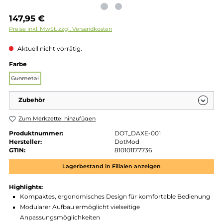
Regulärer Preis:
147,95 €
Preise inkl. MwSt. zzgl. Versandkosten
Aktuell nicht vorrätig.
auswählen
Farbe
Gunmetal
(Diese Option ist zurzeit nicht verfügbar.)
Zubehör
Zum Merkzettel hinzufügen
Produktnummer:
DOT_DAXE-001
Hersteller:
DotMod
GTIN:
810101177736
Lagerbestand in Filialen anzeigen