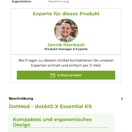
1 x USB Typ-C Kabel
1 x Bedienungsanleitung
Abmessungen
Länge: 90.0 mm
Breite: 47.0 mm
Tiefe: 22.0 mm
Gewicht: 114.54 g
Füllvolumen: 4.0 ml
Eigenschaften
Akkuform:
18650
Akkuplätze:
1 Slot
Bauform:
Box-Mod
, Suqonker-Mod
Display:
LED Monochrom
Eigenschaften:
Chic & Modisch
, High-End Gerät
Farbfamilie:
Grau