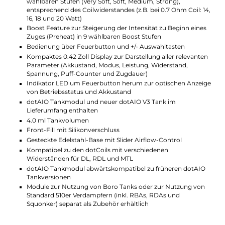
lässt. DotMod legt dem schicken Kit bereits zwei der
verbesserten dotCoils mit Widerständen von 0.3 und
0.7 Ohm bei, die für das offenere DL Dampfen bei
Leistungen von 25 bis 40 Watt sowie für ein RDL (oder
sehr lockeres MTL) Dampferlebnis bei Leistungen
zwischen 14 und 20 Watt vorgesehen sind. Beide
dotCoils geben den Liquidgeschmack intensiv wieder
und begeistern mit dichtem und samtig weichem
Dampf. Alternativ können natürlich auch alle übrigen
dotCoils im dotAIO V3 Tank verwendet werden und
das System ist ebenfalls zu den älteren dotAIO
Tankversionen abwärtskompatibel.
Technische Daten
Leistungsstarkes und extrem wandlungsfähiges AIO Kit zu
Verwendung von dotAIO Tanks, Boro Tanks und 510er
Verdampfern
Einzigartiger modularer Aufbau mit austauschbaren und
erweiterbaren Modulen (Chipmodul, Tankmodul,
Akkumodul)
Sichere, magnetische und auch mechanische Verbindung