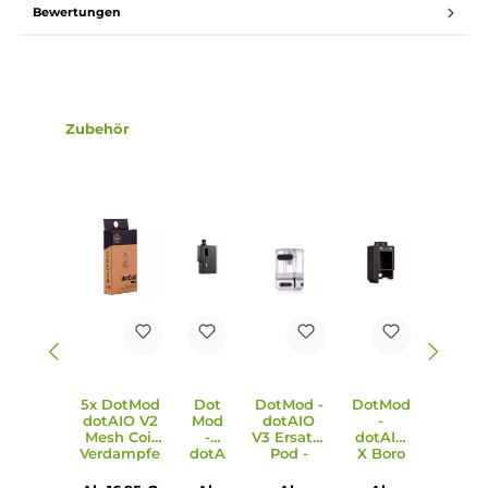
Bedienung über Feuerbutton und +/- Auswahltasten
Kompaktes 0.42 Zoll Display zur Darstellung aller relevant
Parameter (Akkustand, Modus, Leistung, Widerstand,
Spannung, Puff-Counter und Zugdauer)
Indikator LED um Feuerbutton herum zur optischen Anze
von Betriebsstatus und Akkustand
dotAIO Tankmodul und neuer dotAIO V3 Tank im
Lieferumfang enthalten
4.0 ml Tankvolumen
Front-Fill mit Silikonverschluss
Gesteckte Edelstahl-Base mit Slider Airflow-Control
Kompatibel zu den dotCoils mit verschiedenen
Widerständen für DL, RDL und MTL
dotAIO Tankmodul abwärtskompatibel zu früheren dotAI
Tankversionen
Module zur Nutzung von Boro Tanks oder zur Nutzung vo
Standard 510er Verdampfern (inkl. RBAs, RDAs und
Squonker) separat als Zubehör erhältlich
Lieferumfang
1 x DotMod dotAIO X Mod Akkuträger