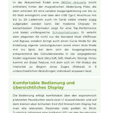
lassen und das System für zukünftige Weiterentwicklungen
bestens gerüstet ist. Egal welche Dampfart (DL, RDL, MTL)
man bevorzugt und welche Art von Tank man verwenden
möchte, mit dem dotAIO X Kit hat man immer einen
leistungsstarken Begleiter für ein geschmacksintensives
Vaping-Erlebnis zur Hand.
Leistungsstarker Akku und vielseitige
Dampfmodi
In der Akkueinheit findet eine
18650er Akkuzelle
(nicht
enthalten) hinter der magnetischen Abdeckung Platz, die
dem schicken Kit eine variable Ausgangsleistung von bis zu
60 Watt ermöglicht und über den USB Typ-C Anschluss mit
bis zu 2A Ladestrom auch im Gerät selbst wieder zügig
aufgeladen werden kann. Der moderne Chipsatz im
benachbarten Chipmodul sorgt für eine Top-Performance
und bietet umfangreiche
Schutzschaltungen
. Er verleiht
dem eleganten Kit nicht nur die Standard Modi VW/Power
und Bypass, sondern bringt auch einen Curve Mode für die
Erstellung eigener Leistungskurven sowie einen Auto Mode
mit ins Spiel, bei dem sich die Ausgangsleistung
entsprechend des Coilwiderstandes in vier vorgegebenen