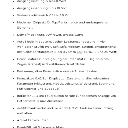
Verdampfern
Einzigartiger modularer Aufbau mit austauschbaren und
erweiterbaren Modulen (Chipmodul, Tankmodul, Akkumodul)
Sichere, magnetische und auch mechanische Verbindung
zwischen den einzelnen Modulen
Kompakte und ergonomische Formgebung
Elegantes und geradliniges Design
Komfortable Handhabung
Hochwertige Verarbeitung
Material: Aluminium, PCTG und Edelstahl
Betrieb mit 1 x
18650er Akkuzelle
(nicht im Lieferumfang
enthalten)
USB Typ-C Fast-Charging mit 5V / 2A
Ausgangsleistung: 5 bis 60 Watt
Ausgangsspannung: 1 bis 10 Volt
Widerstandsbereich: 0.1 bis 3.0 Ohm
Moderner Chipsatz für Top-Performance und umfangreiche