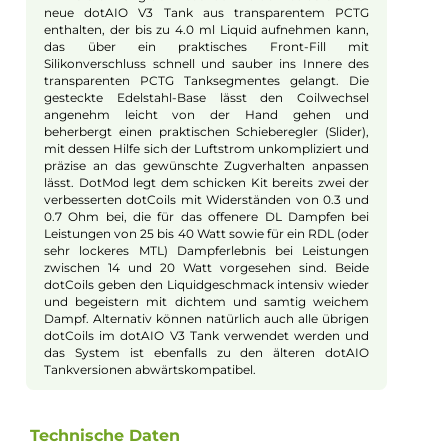
In der Akkueinheit findet eine 18650er Akkuzelle (nicht
enthalten) hinter der magnetischen Abdeckung Platz,
die dem schicken Kit eine variable Ausgangsleistung
von bis zu 60 Watt ermöglicht und über den USB Typ-
C Anschluss mit bis zu 2A Ladestrom auch im Gerät
selbst wieder zügig aufgeladen werden kann. Der
moderne Chipsatz im benachbarten Chipmodul sorgt
für eine Top-Performance und bietet umfangreiche
Schutzschaltungen. Er verleiht dem eleganten Kit
nicht nur die Standard Modi VW/Power und Bypass,
sondern bringt auch einen Curve Mode für die
Erstellung eigener Leistungskurven sowie einen Auto
Mode mit ins Spiel, bei dem sich die Ausgangsleistung
entsprechend des Coilwiderstandes in vier
vorgegebenen Stufen regulieren lässt (Very Soft, Soft,
Medium, Strong). Hinzu kommt ein Boost Feature,
mit dem sich im VW Modus die Intensität zu Beginn
eines Zuges (Preheat) in 9 unterschiedlichen
Abstufungen individuell anpassen lässt.
Komfortable Bedienung und
übersichtliches Display