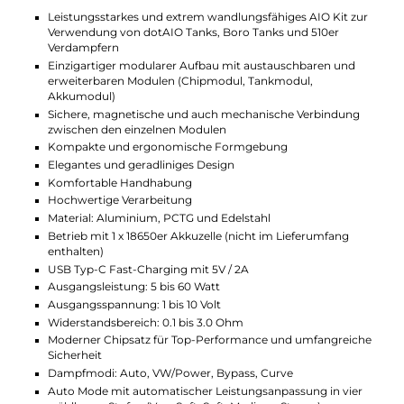
Die Bedienung erfolgt komfortabel über den
ergonomisch platzierten Feuerbutton sowie zwei +/-
Auswahltasten und auf dem kleinen aber brillanten
0.42 Zoll Monochrom Display hat man alle relevanten
Parameter stets perfekt im Blick. Zusätzlich informiert
eine Indikator LED um den Feuerbutton herum auch
optisch über den Akkustand und Betriebsstatus des
eleganten Kits.
Enthaltenes dotAIO V3 Tankmodul
Im Lieferumfang der “Essential“ Edition ist bereits der
neue dotAIO V3 Tank aus transparentem PCTG
enthalten, der bis zu 4.0 ml Liquid aufnehmen kann,
das über ein praktisches Front-Fill mit
Silikonverschluss schnell und sauber ins Innere des
transparenten PCTG Tanksegmentes gelangt. Die
gesteckte Edelstahl-Base lässt den Coilwechsel
angenehm leicht von der Hand gehen und
beherbergt einen praktischen Schieberegler (Slider),
mit dessen Hilfe sich der Luftstrom unkompliziert und
präzise an das gewünschte Zugverhalten anpassen