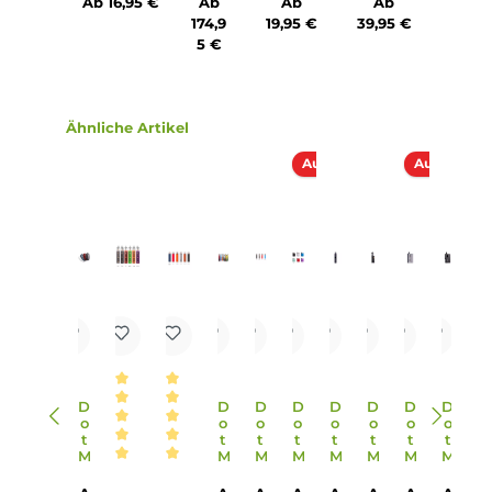
1 x DotMod dotAIO Tankmodul
1 x DotMod dotAIO V3 Ersatz-Pod
1 x DotMod dotCoil Verdampferkopf 0.3 Ohm
1 x DotMod dotCoil Verdampferkopf 0.7 Ohm
1 x 510er Schlüssel
1 x O-Ring
1 x USB Typ-C Kabel
1 x Bedienungsanleitung
Abmessungen
Länge: 90.0 mm
Breite: 47.0 mm
Tiefe: 22.0 mm
Gewicht: 114.54 g
Füllvolumen: 4.0 ml
Infos zum Hersteller
Folgende Infos zum Hersteller sind verfübar...
Mehr