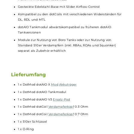
Sicherheit
Dampfmodi: Auto, VW/Power, Bypass, Curve
Auto Mode mit automatischer Leistungsanpassung in vier
wählbaren Stufen (Very Soft, Soft, Medium, Strong), entsprechen
des Coilwiderstandes (z.B. bei 0.7 Ohm
Coil
: 14, 16, 18 und 20 Wat
Boost Feature zur Steigerung der Intensität zu Beginn eines
Zuges (Preheat) in 9 wählbaren Boost Stufen
Bedienung über Feuerbutton und +/- Auswahltasten
Kompaktes 0.42 Zoll Display zur Darstellung aller relevanten
Parameter (Akkustand, Modus, Leistung, Widerstand, Spannung
Puff-Counter und Zugdauer)
Indikator LED um Feuerbutton herum zur optischen Anzeige vo
Betriebsstatus und Akkustand
dotAIO Tankmodul und neuer dotAIO V3 Tank im Lieferumfang
enthalten
4.0 ml Tankvolumen
Front-Fill mit Silikonverschluss
Gesteckte Edelstahl-Base mit Slider Airflow-Control