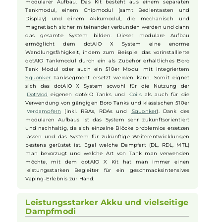
angenehme Oberflächenstruktur macht es zu einem echten
Handschmeichler.
Modularer Aufbau für maximale
Flexibilität
Ein Alleinstellungsmerkmal des dotAIO X Systems ist sein
modularer Aufbau. Das Kit besteht aus einem separaten
Tankmodul, einem Chipmodul (samt Bedientasten und
Display) und einem Akkumodul, die mechanisch und
magnetisch sicher miteinander verbunden werden und dann
das gesamte System bilden. Dieser modulare Aufbau
ermöglicht dem dotAIO X System eine enorme
Wandlungsfähigkeit, indem zum Beispiel das vorinstallierte
dotAIO Tankmodul durch ein als Zubehör erhältliches Boro
Tank Modul oder auch ein 510er Modul mit integriertem
Squonker
Tanksegment ersetzt werden kann. Somit eignet
sich das dotAIO X System sowohl für die Nutzung der
DotMod
eigenen dotAIO Tanks und
Coils
als auch für die
Verwendung von gängigen Boro Tanks und klassischen 510er
Verdampfern
(inkl. RBAs, RDAs und
Squonker
). Dank des
modularen Aufbaus ist das System sehr zukunftsorientiert
und nachhaltig, da sich einzelne Blöcke problemlos ersetzen