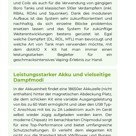
DotMod - dotAIO X Essential Kit
Kompaktes und ergonomisches
Design
Mit einer Höhe von 90.0 mm und einer Breite von 47.0
mm liegt das neue dotAIO X Kit in der “Essential“
Version kompakt in der Hand und seine
ergonomische Formgebung erlaubt eine komfortable
Bedienung. Sein elegantes und eher geradliniges
Design weiß auf Anhieb zu gefallen und die
angenehme Oberflächenstruktur macht es zu einem
echten Handschmeichler.
Modularer Aufbau für maximale
Flexibilität
Ein Alleinstellungsmerkmal des dotAIO X Systems ist
sein modularer Aufbau. Das Kit besteht aus einem
separaten Tankmodul, einem Chipmodul (samt
Bedientasten und Display) und einem Akkumodul, die
mechanisch und magnetisch sicher miteinander
verbunden werden und dann das gesamte System