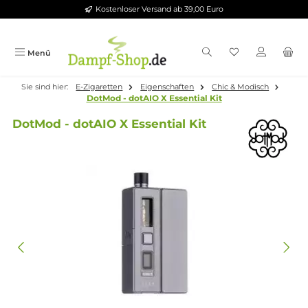
Kostenloser Versand ab 39,00 Euro
Zum Hauptinhalt springen
Menü
Sie sind hier:
E-Zigaretten
Eigenschaften
Chic & Modisch
DotMod - dotAIO X Essential Kit
DotMod - dotAIO X Essential Kit
Bildergalerie überspringen