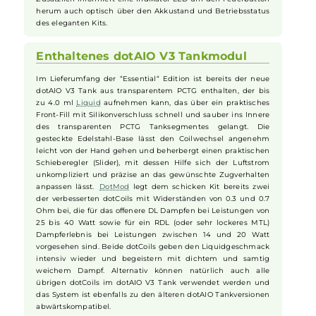
Stufen regulieren lässt (Very Soft, Soft, Medium, Strong). Hinzu
kommt ein Boost Feature, mit dem sich im VW Modus die
Intensität zu Beginn eines Zuges (Preheat) in 9
unterschiedlichen Abstufungen individuell anpassen lässt.
Komfortable Bedienung und
übersichtliches Display
Die Bedienung erfolgt komfortabel über den ergonomisch
platzierten Feuerbutton sowie zwei +/- Auswahltasten und auf
dem kleinen aber brillanten 0.42 Zoll Monochrom Display hat
man alle relevanten Parameter stets perfekt im Blick.
Zusätzlich informiert eine Indikator LED um den Feuerbutton
herum auch optisch über den Akkustand und Betriebsstatus
des eleganten Kits.
Enthaltenes dotAIO V3 Tankmodul
Im Lieferumfang der “Essential“ Edition ist bereits der neue
dotAIO V3 Tank aus transparentem PCTG enthalten, der bis
zu 4.0 ml
Liquid
aufnehmen kann, das über ein praktisches
Front-Fill mit Silikonverschluss schnell und sauber ins Innere
des transparenten PCTG Tanksegmentes gelangt. Die