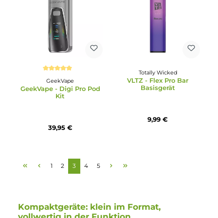
Airscream
Innokin
Airscream - AirPops Pro
Innokin - EZ Leva Comb
Lite Kit
Kit
19,95 €
32,95 €