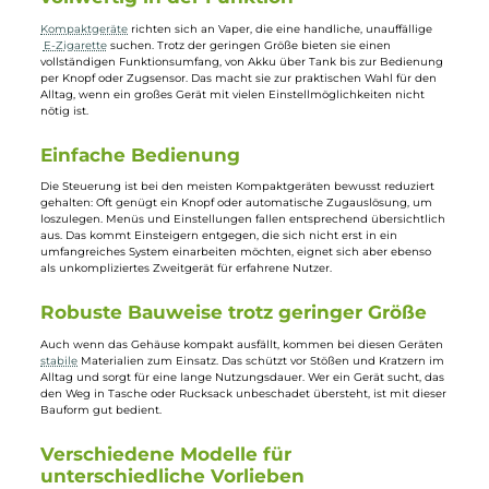
Totally Wicked
Durchschnittliche Bewertung von 5 von 5 Sternen
VLTZ - Flex Pro Bar
GeekVape
Basisgerät
GeekVape - Digi Pro Pod
Kit
9,99 €
39,95 €