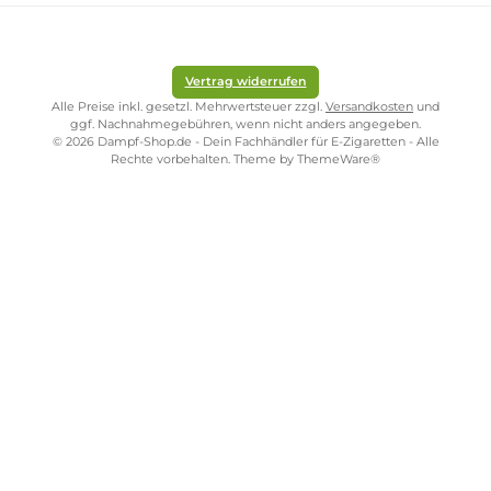
Robuste Bauweise trotz geringer Größe
Auch wenn das Gehäuse kompakt ausfällt, kommen bei diesen Geräte
stabile
Materialien zum Einsatz. Das schützt vor Stößen und Kratzern i
Alltag und sorgt für eine lange Nutzungsdauer. Wer ein Gerät sucht, da
den Weg in Tasche oder Rucksack unbeschadet übersteht, ist mit dies
Bauform gut bedient.
Verschiedene Modelle für
unterschiedliche Vorlieben
Innerhalb der Kompaktgeräte gibt es Unterschiede bei Akkukapazität,
Leistungsbereich und Tankgröße. Manche Modelle sind auf besonders
lange Akkulaufzeit ausgelegt, andere auf möglichst geringes Gewicht.
Diese Bandbreite erlaubt es, ein Gerät passend zum eigenen
Dampfverhalten auszuwählen, etwa für gelegentliches Dampfen
unterwegs oder den täglichen Gebrauch.
Kostenloser Versand ab 39,00 Euro
ONLINESHOP-SERVICE