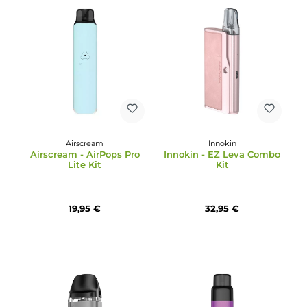
Vaptio
VooPoo
Vaptio - Cosmo Prime Kit
VooPoo - VMATE Pro Po
Kit E-Zigarette
44,95 €
29,95 €