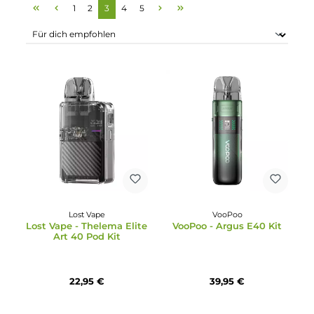
Seite
Seite
Seite
Seite
Seite
1
2
3
4
5
Lost Vape
VooPoo
Lost Vape - Thelema Elite
VooPoo - Argus E40 Kit
Art 40 Pod Kit