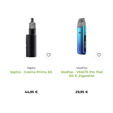
VooPoo
VooPoo
VooPoo - Vmate Pro Pod
VooPoo - Argus GT 2 Ki
Kit - Power Edition
29,95 €
89,95 €