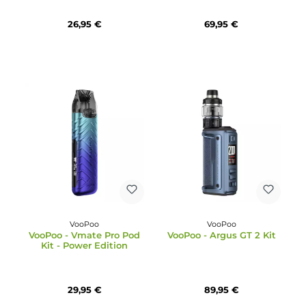
26,95 €
17,95 €
Hellvape
Vaporesso
Hellvape - EIR Pod Kit E-
Vaporesso GEN 220W T
Zigarette
Kit
26,95 €
69,95 €