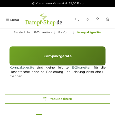
Kostenloser Versand ab 39,00 Euro
Zum Hauptinhalt springen
Menü
Sie sind hier:
E-Zigaretten
Bauform
Kompaktgeräte
Kompaktgeräte
Kompaktgeräte
sind kleine, leichte
E-Zigaretten
für di
Hosentasche, ohne bei Bedienung und Leistung Abstriche 
machen.
Produkte filtern