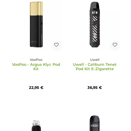
17,95 €
69,95 €
VooPoo
Uwell
VooPoo - Argus Klyc Pod
Uwell - Caliburn Tenet
Kit
Pod Kit E-Zigarette