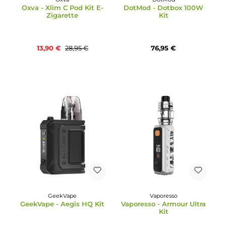
8,95 €
27,95 €
52%
Oxva
DotMod
Oxva - Xlim C Pod Kit E-
DotMod - Dotbox 100
Zigarette
Kit