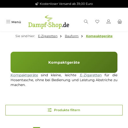
Kostenloser Versand ab 39,00 Euro
Zum Hauptinhalt springen
Menü
Sie sind hier:
E-Zigaretten
Bauform
Kompaktgeräte
Kompaktgeräte
Kompaktgeräte
sind kleine, leichte
E-Zigaretten
für di
Hosentasche, ohne bei Bedienung und Leistung Abstriche 
machen.
Produkte filtern