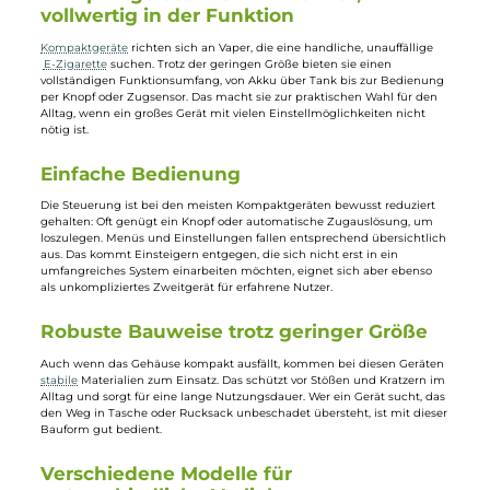
Ausverkauft
Ausverkauft
Vaporesso
Uwell
Vaporesso - Gen 200 Kit
Uwell - Crown B Pod Ki
E-Zigarette
59,95 €
34,95 €