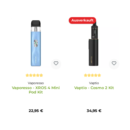
GeekVape
Innokin
GeekVape - Wenax M
Innokin - EZ Leva Pod Ki
Starter Kit
49,95 €
9,99 €