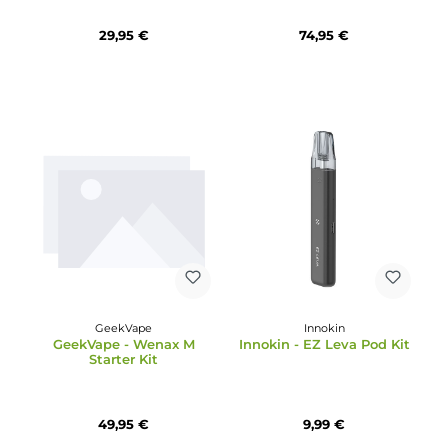
13,90 €
76,95 €
28,95 €
GeekVape
Vaporesso
GeekVape - Aegis HQ Kit
Vaporesso - Armour Ultr
Kit
29,95 €
74,95 €