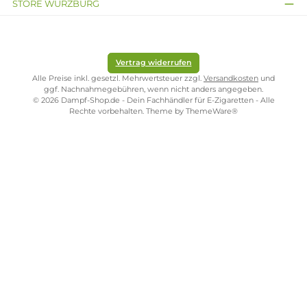
Robuste Bauweise trotz geringer Größe
Auch wenn das Gehäuse kompakt ausfällt, kommen bei diesen Geräte
stabile
Materialien zum Einsatz. Das schützt vor Stößen und Kratzern i
Alltag und sorgt für eine lange Nutzungsdauer. Wer ein Gerät sucht, da
den Weg in Tasche oder Rucksack unbeschadet übersteht, ist mit dies
Bauform gut bedient.
Verschiedene Modelle für
unterschiedliche Vorlieben
Innerhalb der Kompaktgeräte gibt es Unterschiede bei Akkukapazität,
Leistungsbereich und Tankgröße. Manche Modelle sind auf besonders
lange Akkulaufzeit ausgelegt, andere auf möglichst geringes Gewicht.
Diese Bandbreite erlaubt es, ein Gerät passend zum eigenen
Dampfverhalten auszuwählen, etwa für gelegentliches Dampfen
unterwegs oder den täglichen Gebrauch.
Kostenloser Versand ab 39,00 Euro
ONLINESHOP-SERVICE