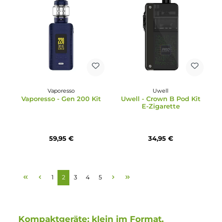
Ausverkauft
Eleaf
Durchschnittliche Bewertung von 5 von 5 Sternen
Eleaf - iStick i75 Kit mi
GeekVape
EN Air Tank Verdampfe
GeekVape - Sonder Q Pod
Kit E-Zigarette
49,95 €
12,95 €