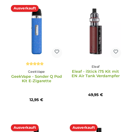
Ausverkauft
Durchschnittliche Bewertung von 4.93 von 5 Sternen
Durchschnittliche Bewertun
Vaporesso
Vaptio
Vaporesso - XROS 4 Mini
Vaptio - Cosmo 2 Kit
Pod Kit
22,95 €
34,95 €