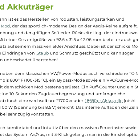
ewertungen
 Mod Akkuträger
en, dann ist es das Herstellen von robusten, leistungsstar
s Max 2
Mod
, der das sportlich-moderne Design der Aegis-Rei
ormgebung und der griffigen Softleder-Rückseite liegt de
ienen. Mit einer Gesamtgröße von 92.6 x 31.5 x 42.06 mm bie
mm Platz auf seinem massiven 510er Anschluss. Dabei ist 
oder dem Eindringen von
Staub
und Schmutz geschützt und 
1.5 Metern unbeschadet überstehen!
zu zählen neben dem klassischen VW/Power-Modus auch ver
n 200° bis 600° F (100-315 °C), ein Bypass-Mode sowie ein 