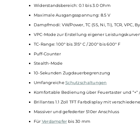
Modernes und sportliches Design der Aegis
Komfortabel zu bedienen
Ergonomisch geformt mit griffiger Softlede
IP68 Zertifizierung
Betrieb mit 1 x 21700er oder 1 x
18650er Akk
USB Typ-C Quick Charge mit 5 V / 2 A
Leistungsausgabe: 5 bis 100 W
Widerstandsbereich: 0.1 bis 3.0 Ohm
Maximale Ausgangsspannung: 8.5 V
Dampfmodi: VW/Power, TC (SS, Ni, Ti), TCR,
VPC-Mode zur Erstellung eigener Leistung
TC-Range: 100° bis 315° C / 200° bis 600° F
Puff-Counter