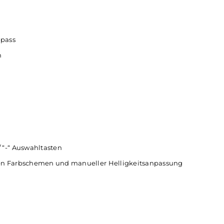
-Reihe
r-Rückseite
uzelle
(nicht im Lieferumfang enthalten)
 VPC, Bypass
skurven