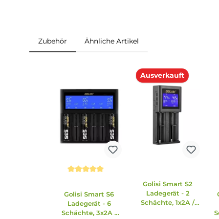
1 x Usb-Typ-C-Kabel
1 x Garantiekarte
1 x Bedienungsanleitung
Abmessungen
Länge: 92.6 mm
Breite: 31.5 mm
Tiefe: 42.06 mm
Zubehör
Ähnliche Artikel