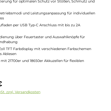
izierung für optimalen Schutz vor Stößen, Schmutz und
 Betriebsmodi und Leistungsanpassung für individuellen
ss
ufladen per USB Typ-C Anschluss mit bis zu 2A
edienung über Feuertaster und Auswahlknöpfe für
andhabung
1 Zoll TFT Farbdisplay mit verschiedenen Farbschemen
es Ablesen
mit 21700er und 18650er Akkuzellen für flexiblen
is:
€
wSt. zzgl. Versandkosten