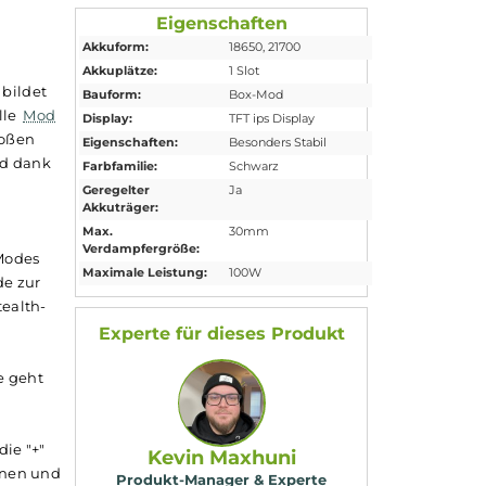
Eigenschaften
Akkuform:
18650
, 21700
ken und
Akkuplätze:
1 Slot
he aufgreift, bildet
Bauform:
Box-Mod
r eindrucksvolle
Mod
Display:
TFT ips Display
tet er auch großen
Eigenschaften:
Besonders Stabil
der schicke Mod dank
Farbfamilie:
Schwarz
kann sogar
Geregelter
Ja
Akkuträger:
Max.
30mm
Verdampfergröße:
schiedene TC-Modes
Maximale Leistung:
100W
VPC/Curve-Mode zur