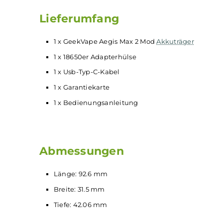
Stealth-Mode
10-Sekunden Zugdauerbegrenzung
Umfangreiche
Schutzschaltungen
Komfortable Bedienung über Feuertaster und
Brillantes 1.1 Zoll TFT Farbdisplay mit v
Massiver und gefederter 510er Anschluss
Für
Verdampfer
bis 30 mm
Lieferumfang
1 x GeekVape Aegis Max 2 Mod
Akkuträger
1 x 18650er Adapterhülse