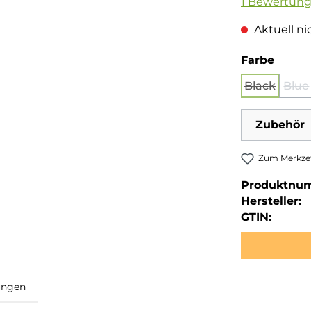
Durchschnit
1 Bewertun
Aktuell nic
auswä
Farbe
Black
Blue
(Diese Opt
(Di
Zubehör
Zum Merkzet
Produktnu
Hersteller:
GTIN: