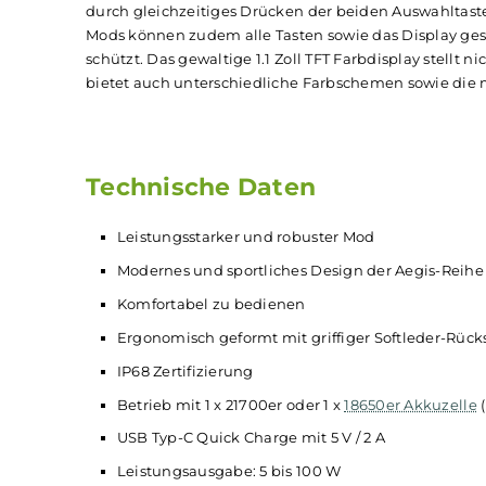
Festlegung eigener Leistungskurven. Somit ist 
Mode gehören ebenso zu den Features des Max
Schutzschaltungen
. Angetrieben wird der kraf
enthalten), mit der er eine Ausgangsleistung von
dank USB Typ-C Anschluss mit bis zu 2 A Ladest
Die Bedienung des Max 2 Mods erfolgt
GeekVap
und "-" Auswahltasten. 5-Klick des Feuerbuttons
durch gleichzeitiges Drücken der beiden Auswah
Mods können zudem alle Tasten sowie das Disp
schützt. Das gewaltige 1.1 Zoll TFT Farbdisplay s
bietet auch unterschiedliche Farbschemen sowi
Technische Daten
Leistungsstarker und robuster Mod