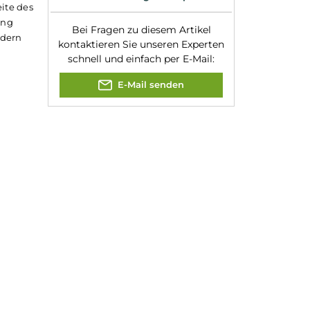
er und ein Stealth-
greiche
Experte für dieses Produk
uzelle
(nicht
laden der Zelle geht
taster sowie die "+"
Kevin Maxhuni
e Einstelloptionen und
Produkt-Manager & Experte
tch an der Seite des
igter Bedienung
Bei Fragen zu diesem Artikel
alität dar, sondern
kontaktieren Sie unseren Expert
schnell und einfach per E-Mail:
E-Mail senden