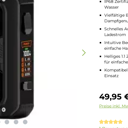
IP68 Zertif
Wasser
Vielfältige
Dampfgenu
Schnelles A
Ladestrom
Intuitive B
einfache H
Helliges 1.
für einfach
Kompatibel 
Einsatz
Regulärer Pre
49,95 
Preise inkl. M