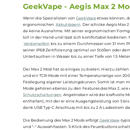
Beschreibung
Infos zum Hersteller
B
GeekVape - Aegis Max 2
Wenn die Spezialisten von
GeekVape
etwas könn
ergonomischen
Akkuträgern
. Der schicke Aegi
da keine Ausnahme. Mit seiner ergonomischen F
toll in der Hand und lässt sich komfortabel bed
Verdampfern
bis zu einem Durchmesser von 31 
seiner IP68 Zertifizierung optimal vor Stößen 
Untertauchen in Wasser bis zu einer Tiefe von 
Der Max 2 Mod hat so einiges zu bieten. Hier
und ein TCR-Mode mit einer Temperaturrange vo