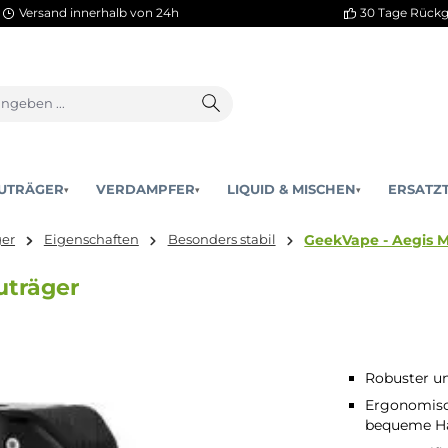
Versand innerhalb von 24h
AKKUTRÄGER
VERDAMPFER
LIQUID & MISCHEN
▾
▾
GeekVa
kkuträger
Eigenschaften
Besonders stabil
Akkuträger
Robuster un
Ergonomisch
bequeme H