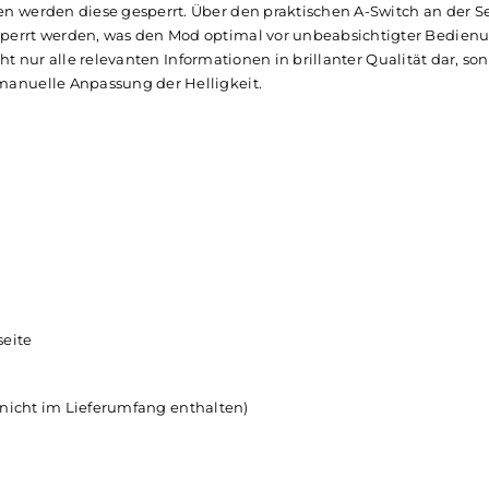
man mit dem schicken Mod bestens gerüstet. Ein Puff-Count
 2, wie eine 10-Sekunden Zugdauerbegrenzung und umfan
tvolle Mod durch eine wechselbare 21700er oder
18650er Akk
 5 bis 100 W (Spannung bis 8.5 V) erreicht. Das interne Auf
rom dabei sehr zügig vonstatten.
e
-typisch komfortabel und intuitiv über den massiven Feuer
 schaltet das System An/Aus, mit 3-Klick gelangt man in di
ltasten werden diese gesperrt. Über den praktischen A-Swi
lay gesperrt werden, was den Mod optimal vor unbeabsicht
tellt nicht nur alle relevanten Informationen in brillanter Qu
e die manuelle Anpassung der Helligkeit.