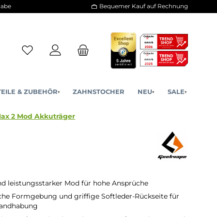
30 Tage Rückgabe
Bequemer Kauf a
ERSATZTEILE & ZUBEHÖR
ZAHNSTOCHER
NE
▾
▾
pe - Aegis Max 2 Mod Akkuträger
d leistungsstarker Mod für hohe Ansprüche
e Formgebung und griffige Softleder-Rückseite für
andhabung