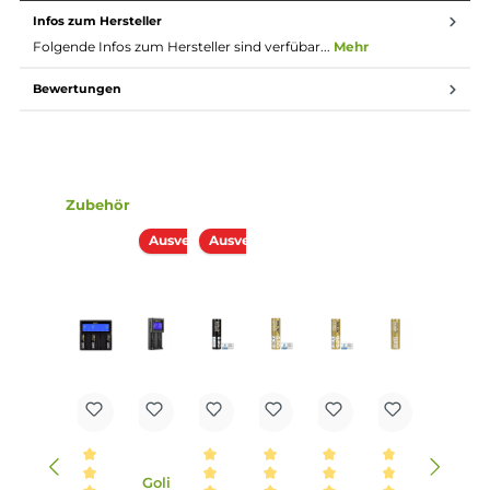
Edles DotMod-Design
5 bis 220 Watt Ausgangsleistung
Für Widerstände von 0.08 bis 2.5 Ohm
Ausgangsmodi: VW, Bypass, Curve, TC (Nickel, Titanium,
Stainless Steel
Betrieb über 2 x 18650 mAh Akkuzelle (nicht im Lieferumf
enthalten)
Übersichtliches Farb-Display
Überhitzungsschutz, Tiefentladungsschutz,
Zugzeitbegrenzung, Warnhinweise zur sicheren Verwend
Schnelles Laden über Typ C USB-Port
Lieferumfang
1 x DotMod dotBox 220W Mod
1 x USB-Kabel Typ C
1 x Bedienungsanleitung
Infos zum Hersteller
Folgende Infos zum Hersteller sind verfübar...
Mehr