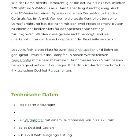
DotMod dotBox 220W Mod Akkuträger
Der dotBox 220 W
Akkuträger
steht in der langen Tradition
hochwertiger Dampf-Hardware aus dem Hause
DotMod
und
entwickelt das Konzept trotzdem von Grund auf neu. Mit einem
leistungsstarken Chipset und frischen Design-Ideen wagt
DotMod
sich der DotMod dotBox 220W
Mod
in neue Gefilde vor.
Wie der Name bereits klarmacht, gibt die dotBox bis zu erstaunlich
220 Watt im VW-Modus aus. Damit aber längst nicht genug: Auch
drei TC-Varianten, einen Bypass- und einen Curve-Modus hat das
Gerät als Ass im Ärmel. Wer gerne die totale Kontrolle über seine
Dampf-Erfahrung hat, der kann mit den zwei Preset-Memory-Button
zu einem der beiden Slots für das Speichern von Settings
zurückgreifen. Werden diese gerade nicht benötigt, sind sie
unerkannt unter der Abdeck-Kappe auf der Frontseite versteckt.
Das Akkufach bietet Platz für zwei
18650
Akkuzellen
und liefert so
genügend Power für das Dampfen in hohen Wattbereichen.
Verdampfer
mit einem maximalen Durchmesser von 25 mm passen
hervorragend auf den
Akkuträger
. Erhältlich ist das Schmuckstück 
4 klassischen DotMod-Farbvarianten.