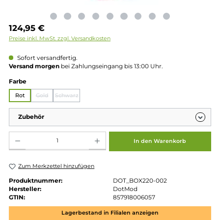
Regulärer Preis:
124,95 €
Preise inkl. MwSt. zzgl. Versandkosten
Sofort versandfertig.
Versand morgen
bei Zahlungseingang bis 13:00 Uhr.
auswählen
Farbe
Rot
Gold
Schwarz
(Diese Option ist zurzeit nicht verfügbar.)
(Diese Option ist zurzeit nicht verfügbar.)
Zubehör
Produkt Anzahl: Gib den gewünschten Wert ein oder benutze die Schaltflächen um die 
In den Warenkorb
Zum Merkzettel hinzufügen