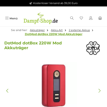
Kostenloser Versand ab 39,00 Euro
Zum Hauptinhalt springen
Menü
Sie sind hier:
Akkuträger
Akku-Art
2 externe Akkus
DotMod dotBox 220W Mod Akkuträger
DotMod dotBox 220W Mod
Akkuträger
Bildergalerie überspringen