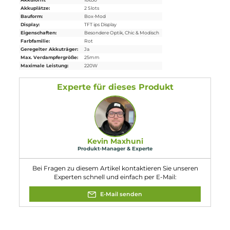
Lieferumfang
1 x DotMod dotBox 220W
Mod
1 x USB-Kabel Typ C
1 x Bedienungsanleitung
Eigenschaften
Akkuform:
18650
Akkuplätze:
2 Slots
Bauform:
Box-Mod
Display:
TFT ips Display
Eigenschaften:
Besondere Optik
, Chic & Modisch
Farbfamilie:
Rot
Geregelter Akkuträger:
Ja
Max. Verdampfergröße:
25mm
Maximale Leistung:
220W
Experte für dieses Produkt