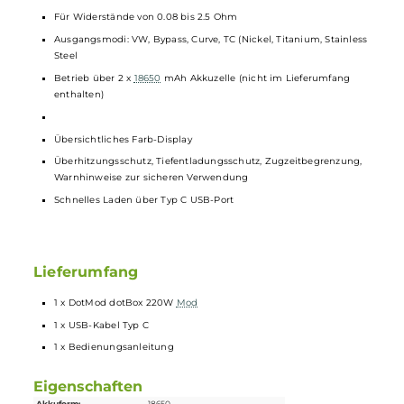
Technische Daten
Regelbarer Akkuträger
Für
Verdampfer
mit einem Durchmesser von bis zu 25 mm
Edles DotMod-Design
5 bis 220 Watt Ausgangsleistung
Für Widerstände von 0.08 bis 2.5 Ohm
Ausgangsmodi: VW, Bypass, Curve, TC (Nickel, Titanium, Stainles
Steel
Betrieb über 2 x
18650
mAh Akkuzelle (nicht im Lieferumfang
enthalten)
Übersichtliches Farb-Display
Überhitzungsschutz, Tiefentladungsschutz, Zugzeitbegrenzung,
Warnhinweise zur sicheren Verwendung
Schnelles Laden über Typ C USB-Port