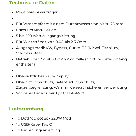
Wie der Name bereits klarmacht, gibt die dotBox bis zu
erstaunlichen 220 Watt im VW-Modus aus. Damit aber längst
nicht genug: Auch drei TC-Varianten, einen Bypass- und einen
Curve-Modus hat das Gerät als Ass im Ärmel. Wer gerne die
totale Kontrolle über seine Dampf-Erfahrung hat, der kann mi
den zwei Preset-Memory-Button zu einem der beiden Slots fü
das Speichern von Settings zurückgreifen. Werden diese gera
nicht benötigt, sind sie unerkannt unter der Abdeck-Kappe au
der Frontseite versteckt.
Das Akkufach bietet Platz für zwei 18650 Akkuzellen und liefert
genügend Power für das Dampfen in hohen Wattbereichen.
Verdampfer mit einem maximalen Durchmesser von 25 mm
passen hervorragend auf den Akkuträger. Erhältlich ist das
Schmuckstück in 4 klassischen DotMod-Farbvarianten.
Technische Daten
Regelbarer Akkuträger
Für Verdampfer mit einem Durchmesser von bis zu 25 m