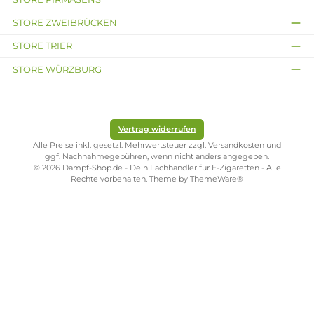
Wotofo
Wotofo COG
Wotofo -
Profile RDTA
MTL RTA
Troll X RTA
Selbstwickle
Selbstwickle
Selbstwickl
r Tank
r Tank
er Tank
Ab 44,99 €
Ab 39,99 €
Ab 39,95 €
Kostenloser Versand ab 39,00 Euro
ONLINESHOP-SERVICE
SHOP SERVICE