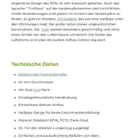
Nachfolger mit zeitgemäßen technischen Updates. An der
Basis
misst der RTA nur 24 mm, weshalb er einen guten Kompromiss in
Sachen Größe darstellt. Sowohl auf kleineren als auch auf größeren
Mods macht er eine gute Figur. Design und Füllvolumen können
durch die Wahl des Tankglases variiert werden.
Mit dem geraden Glas passen 3,0 ml
E-Liquid
in den
Verdampfer
, b
Verwendung des beiliegenden Bubble-Glas sind es ganze 4,4 ml. Da
allgemeine Design des RTAs ist sehr klassisch gehalten. Auch das
typische ""Trollface"" auf der Verdampferkammer darf nicht fehlen.
Große Veränderungen sind jedoch im Inneren des Verdampfers zu
finden. Es gibt ein Postless-
Wickeldeck
, das wie eine Halfpipe unter
den Wicklungen liegt. Der große Vorteil dieser ungewöhnlichen
Konstruktion: Die
Coils
werden besonders gleichmäßig und ohne
toten Winkel von den Lufteinlässen umströmt. Die Stärke des
Luftstroms wird über die äußere Airflow-Control reguliert.
Technische Daten
Selbstwickel-Tankverdampfer
24 mm Durchmesser