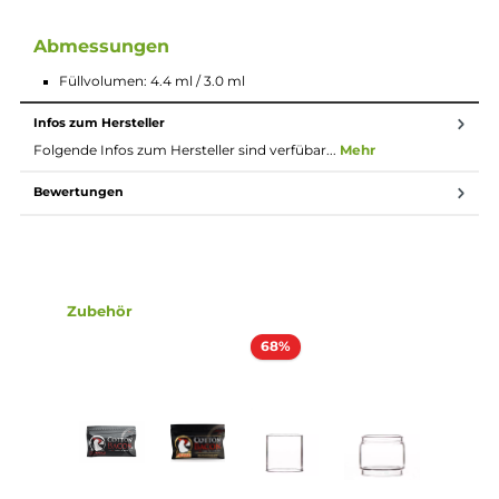
Einsteigerfreundliche Handhabung
Einstellbare Bottom-Airflow
Halfpipe-Design für beste Geschmacksentfaltung
Material: Edelstahl (RTA), PCTG (Tank-Glas)
DL: Für den direkten Lungenzug ausgelegt
Einfaches und auslaufsicheres Befüllen von oben
Lieferumfang
1 x Wotofo Troll X RTA Selbstwickler Tank
2 x Wotofo Prebuilt Framed Staple Clapton Coil 0.33 Ohm
2 x Wickelwatte
2 x Airflow-Einsatz (vorinstalliert)
1 x Bubble-Glass 4.4 ml
1 x Coil-Tool
1 x Schraubendreher
1 x Ersatzteile
1 x Bedienungsanleitung
Abmessungen