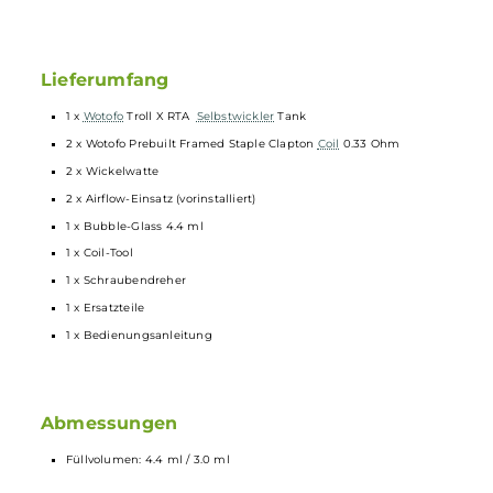
Mit Dual-
Coil
-Deck
Einsteigerfreundliche Handhabung
Einstellbare Bottom-Airflow
Halfpipe-Design für beste Geschmacksentfaltung
Material: Edelstahl (RTA), PCTG (Tank-Glas)
DL: Für den direkten Lungenzug ausgelegt
Einfaches und auslaufsicheres Befüllen von oben
Lieferumfang
1 x
Wotofo
Troll X RTA
Selbstwickler
Tank
2 x Wotofo Prebuilt Framed Staple Clapton
Coil
0.33 Ohm
2 x Wickelwatte
2 x Airflow-Einsatz (vorinstalliert)
1 x Bubble-Glass 4.4 ml