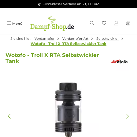
Kostenloser Versand ab 39,00 Euro
Zum Hauptinhalt springen
Menü
Sie sind hier:
Verdampfer
Verdampfer-Art
Selbstwickler
Wotofo - Troll X RTA Selbstwickler Tank
Wotofo - Troll X RTA Selbstwickler
Tank
Bildergalerie überspringen