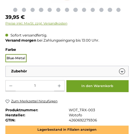
Regulärer Preis:
39,95 €
Preise inkl. MwSt. zzgl. Versandkosten
Sofort versandfertig.
Versand morgen
bei Zahlungseingang bis 13:00 Uhr.
auswählen
Farbe
Blue-Metal
Zubehör
Produkt Anzahl: Gib den gewünschten Wert ein oder benutze die Schaltflächen um die 
In den Warenkorb
Zum Merkzettel hinzufügen