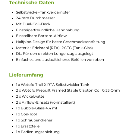
einen guten Kompromiss in Sachen Größe darstellt. Sowohl a
kleineren als auch auf größeren Mods macht er eine gute Figur
Design und Füllvolumen können durch die Wahl des Tankglas
variiert werden.
Mit dem geraden Glas passen 3,0 ml E-Liquid in den Verdampf
bei Verwendung des beiliegenden Bubble-Glas sind es ganze 4
ml. Das allgemeine Design des RTAs ist sehr klassisch gehalten
Auch das typische ""Trollface"" auf der Verdampferkammer da
nicht fehlen. Große Veränderungen sind jedoch im Inneren de
Verdampfers zu finden. Es gibt ein Postless-Wickeldeck, das w
eine Halfpipe unter den Wicklungen liegt. Der große Vorteil die
ungewöhnlichen Konstruktion: Die Coils werden besonders
gleichmäßig und ohne toten Winkel von den Lufteinlässen
umströmt. Die Stärke des Luftstroms wird über die äußere
Airflow-Control reguliert.
Technische Daten
Selbstwickel-Tankverdampfer
24 mm Durchmesser
Mit Dual-Coil-Deck