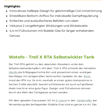
Produktnummer:
WOT_TRX-003
Hersteller:
Wotofo
GTIN:
4260692279306
Lagerbestand in Filialen anzeigen
Highlights:
Innovatives Halfpipe-Design für gleichmäßige Coil-Umstr
Einstellbare Bottom-Airflow für individuelle Dampfregulieru
Einfaches und auslaufsicheres Befüllen von oben
Inklusive 2 vorgefertigter Wicklungen und Wickelwatte
4,4 ml Füllvolumen mit Bubble-Glas für länger anhaltenden
Genuss
Wotofo - Troll X RTA Selbstwickler Tank
Der Troll RTA gehört zu den absoluten Klassikern unter den
Selbstwickelverdampfern. Mit dem Troll X RTA schreibt der Herstelle
Wotofo
die Erfolgsgeschichte fort und präsentiert einen würdigen