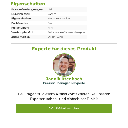
1 x Coil-Tool
1 x Schraubendreher
1 x Ersatzteile
1 x Bedienungsanleitung
Abmessungen
Füllvolumen: 4.4 ml / 3.0 ml
Eigenschaften
Bottomfeeder geeignet:
Nein
Durchmesser:
24mm
Eigenschaften:
Mesh-Kompatibel
Farbfamilie:
Blau
Füllvolumen:
4ml
Verdampfer-Art:
Selbstwickel-Tankverdampfer
Zugverhalten:
Direct-Lung
Experte für dieses Produkt