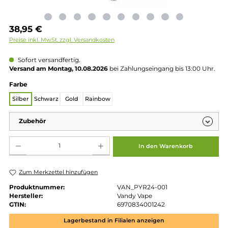
Regulärer Preis:
38,95 €
Preise inkl. MwSt. zzgl. Versandkosten
Sofort versandfertig.
Versand am Montag, 10.08.2026
bei Zahlungseingang bis 13:00 
auswählen
Farbe
Silber
Schwarz
Gold
Rainbow
Zubehör
Produkt Anzahl: Gib den gewünschten Wert ein oder benutze die Schaltflächen um die 
In den Warenkorb
Zum Merkzettel hinzufügen