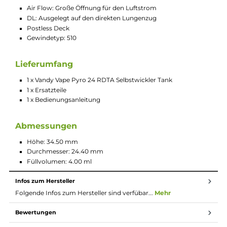
Tank
Der Vandy Vape Pyro 24 RDTA hat einen Durchmesser von 24
mm und ein Tankvolumen von 4 ml. Vandy Vape verbaut in
seinem Pyro RDTA ein Postless Deck, welches auch ohne ein
Umbau, eine Single-Coil- oder Dual-Coil-Wicklung ermöglicht
Für den Vandy Vape Pyro 24 RDTA stellen auch große
Wicklungen kein Problem dar. Die seitliche Luftzufuhr kann
immer optimal auf die Wicklung eingestellt werden, um den
bestmöglichen Geschmack zu erhalten.
Technische Daten
Top Fill: Einfache Befüllung des Tanks von oben
Air Control: Einstellbare Luftkontrolle
Air Flow: Große Öffnung für den Luftstrom
DL: Ausgelegt auf den direkten Lungenzug
Postless Deck
Gewindetyp: 510
Lieferumfang