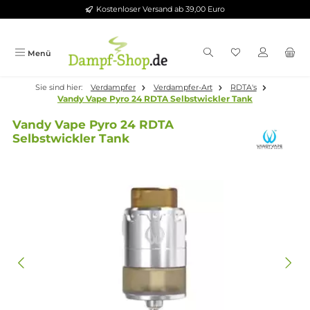
Kostenloser Versand ab 39,00 Euro
Zum Hauptinhalt springen
Menü
Sie sind hier:
Verdampfer
Verdampfer-Art
RDTA's
Vandy Vape Pyro 24 RDTA Selbstwickler Tank
Vandy Vape Pyro 24 RDTA
Selbstwickler Tank
Bildergalerie überspringen