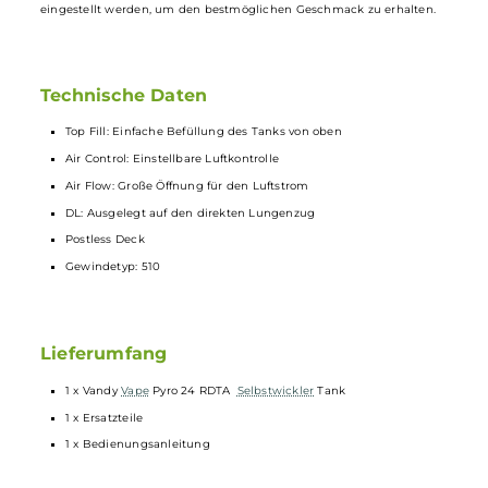
Tank
Der
Vandy Vape
Pyro 24 RDTA hat einen Durchmesser von 24.40 m
und ein Tankvolumen von 4 ml.
Vandy Vape
verbaut in seinem Pyro
RDTA ein Postless Deck, welches auch ohne einen Umbau, eine
Single-
Coil
- oder Dual-
Coil
-Wicklung ermöglicht. Für den Vandy
Vape
Pyro 24 RDTA stellen auch große Wicklungen kein Problem da
Die seitliche Luftzufuhr kann immer optimal auf die Wicklung
eingestellt werden, um den bestmöglichen Geschmack zu erhalten.
Technische Daten
Top Fill: Einfache Befüllung des Tanks von oben
Air Control: Einstellbare Luftkontrolle
Air Flow: Große Öffnung für den Luftstrom
DL: Ausgelegt auf den direkten Lungenzug
Postless Deck
Gewindetyp: 510