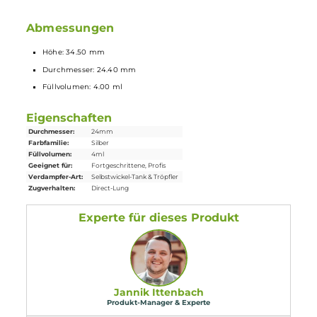
Lieferumfang
1 x Vandy
Vape
Pyro 24 RDTA
Selbstwickler
Tank
1 x Ersatzteile
1 x Bedienungsanleitung
Abmessungen
Höhe: 34.50 mm
Durchmesser: 24.40 mm
Füllvolumen: 4.00 ml
Eigenschaften
Durchmesser:
24mm
Farbfamilie:
Silber
Füllvolumen:
4ml