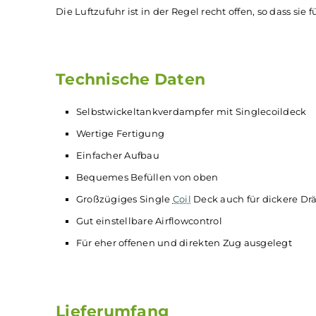
Die Befüllung des Tanks mit einem Fassungsver
Pfeil und ein Flüssigkeitstropfen immer die R
Flüssigkeitsöffnung zu gelangen. Das Deck ist
verbaut werden können.
Die Airflow-Control an der Unterseite ist einfac
Die Luftzufuhr ist in der Regel recht offen, so 
Technische Daten
Selbstwickeltankverdampfer mit Singlecoi
Wertige Fertigung
Einfacher Aufbau
Bequemes Befüllen von oben