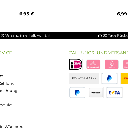
5 Sternen
Durchschnittliche Bewertung von 5 von 5 Sternen
GeekVape 8x Multi
Cotton Bacon Prime - Wick'n'Vape
6,95 €
Versand innerhalb von 24h