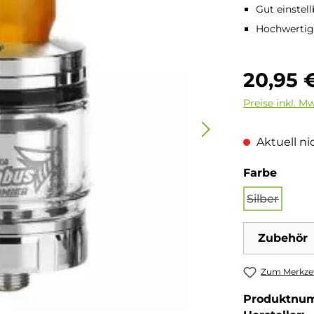
Gut einstel
Hochwertig
Regulärer Pre
20,95 
Preise inkl. M
Aktuell nic
auswä
Farbe
Silber
(Diese Opt
Zubehör
Zum Merkzet
Produktnu