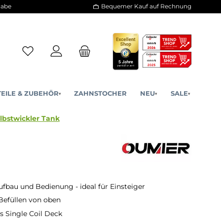
30 Tage Rückgabe
Bequemer Kauf a
ERSATZTEILE & ZUBEHÖR
ZAHNSTOCHER
NE
▾
▾
bus RTA Selbstwickler Tank
ufbau und Bedienung - ideal für Einsteiger
efüllen von oben
 Single Coil Deck