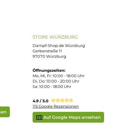
ND VERSANDARTEN
SICHER EINKAUFEN
Bei uns kaufen Sie sicher ein!
atenkauf
Klarna Sofortüberweisung
Klarna Rechnung
PayPal
DHL Paket (Eigenhändig)
e
SEPA Lastschrift