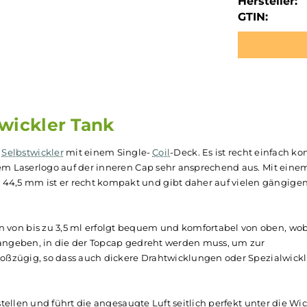
Hersteller:
GTIN:
bstwickler Tank
lichter
Selbstwickler
mit einem Single-
Coil
-Deck. Es ist rec
t mit dem Laserlogo auf der inneren Cap sehr ansprechend 
 von 44,5 mm ist er recht kompakt und gibt daher auf vi