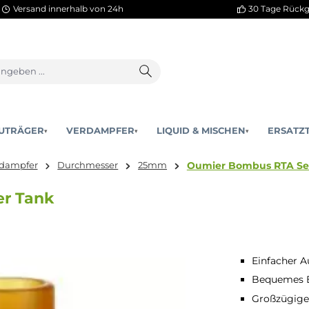
Versand innerhalb von 24h
AKKUTRÄGER
VERDAMPFER
LIQUID & MISCHEN
▾
▾
Oumier Bom
r:
Verdampfer
Durchmesser
25mm
ckler Tank
Einfacher A
Bequemes B
Großzügiges