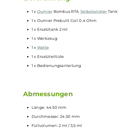
Großzügiges Single
Coil
Deck auch für dick
Gut einstellbare Airflowcontrol
Für eher offenen und direkten Zug ausgele
Lieferumfang
1 x
Oumier
Bombus RTA
Selbstwickler
Tank
1 x Oumier Prebulit Coil 0.4 Ohm
1 x Ersatztank 2 ml
1 x Werkzeug
1 x
Watte
1 x Ersatzteiltüte
1 x Bedienungsanleitung