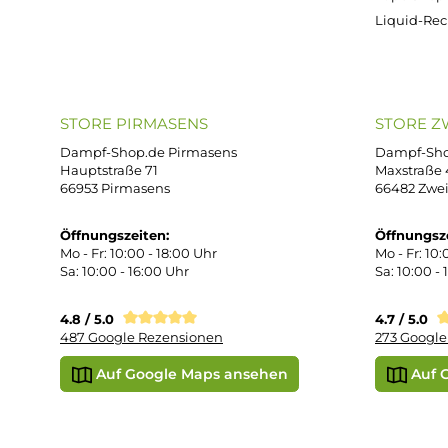
ONLINESHOP-SERVICE
SH
Unterstützung und Beratung unter:
Imp
AG
support@dampf-shop.de
Dat
Mo. - Fr. 11:00 - 18:00 Uhr
Ver
Wid
Rüc
Def
Kon
Übe
Vap
Liq