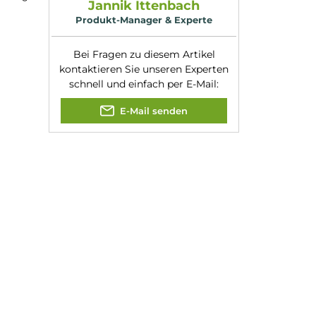
on oben, wobei ein
Experte für dieses Produk
m zur
er Spezialwicklungen
 unter die Wicklung.
Jannik Ittenbach
t ist.
Produkt-Manager & Experte
Bei Fragen zu diesem Artikel
kontaktieren Sie unseren Expert
schnell und einfach per E-Mail:
E-Mail senden