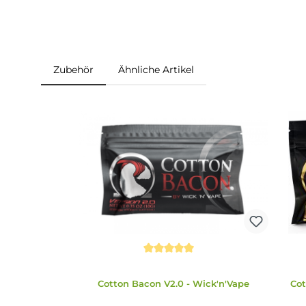
Abmessungen
Länge: 44.50 mm
Durchmesser: 24.50 mm
Füllvolumen: 2 ml / 3,5 ml
Zubehör
Ähnliche Artikel
Produktgalerie überspringen