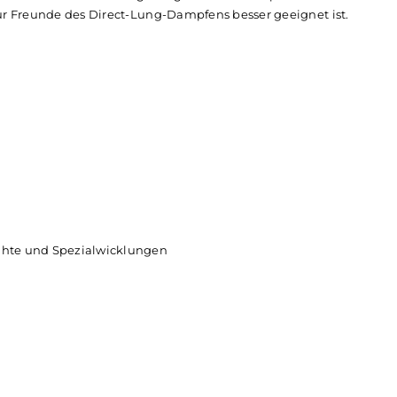
mögen von bis zu 3,5 ml erfolgt bequem und komfortabel v
ichtung angeben, in die der Topcap gedreht werden muss, u
 recht großzügig, so dass auch dickere Drahtwicklungen od
h einzustellen und führt die angesaugte Luft seitlich perfekt
dass sie für Freunde des Direct-Lung-Dampfens besser geeigne
ldeck