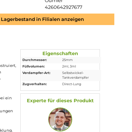
Oumier
4260642927677
Lagerbestand in Filialen anzeigen
Eigenschaften
Durchmesser:
25mm
ht einfach konstruiert,
Füllvolumen:
2ml
, 3ml
aus. Mit einem
Verdampfer-Art:
Selbstwickel-
Tankverdampfer
elen gängigen
Zugverhalten:
Direct-Lung