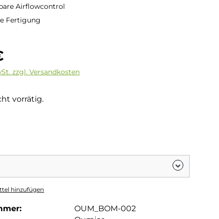
lbare Airflowcontrol
e Fertigung
is:
€
wSt. zzgl. Versandkosten
ht vorrätig.
hlen
ion ist zurzeit nicht verfügbar.)
tel hinzufügen
mmer:
OUM_BOM-002