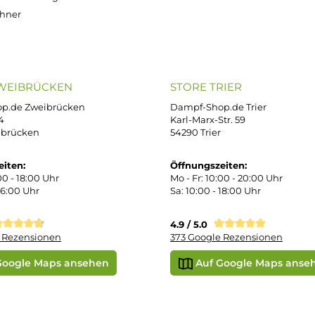
OP SERVICE
ZAHLUNGS- U
ressum
B
iDEAL
Klarna R
enschutz
PAY WITH KLARNA
sand & Zahlung
errufsbelehrung
kgabe
Später bezahlen
Vorkass
ektes Produkt
takt
r uns
e Shop in Würzburg
uid-Rechner