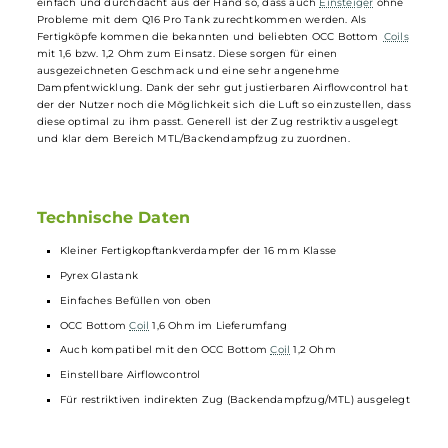
beliebten, 16 mm Klasse auf den Markt. Er ist tadellos verarbeitet un
macht optisch mit den Rillen an der Topcap und der Base ordentlic
was her. Mit einer Größe von 60 mm und einem Durchmesser von 16
mm macht er insbesondere auf den kleinen Einsteigergeräten eine
tolle Figur. Der Tank aus Pyrexglas fasst 1,9 ml an
Liquid
, welches
über ein innovatives Topfillsystem eingefüllt werden kann.
Egal ob Reinigung oder der Wechsel der Fertigköpfe: alles geht sehr
einfach und durchdacht aus der Hand so, dass auch
Einsteiger
ohn
Probleme mit dem Q16 Pro Tank zurechtkommen werden. Als
Fertigköpfe kommen die bekannten und beliebten OCC Bottom
Coi
mit 1,6 bzw. 1,2 Ohm zum Einsatz. Diese sorgen für einen
ausgezeichneten Geschmack und eine sehr angenehme
Dampfentwicklung. Dank der sehr gut justierbaren Airflowcontrol ha
der der Nutzer noch die Möglichkeit sich die Luft so einzustellen, da
diese optimal zu ihm passt. Generell ist der Zug restriktiv ausgelegt
und klar dem Bereich MTL/Backendampfzug zu zuordnen.
Technische Daten
Kleiner Fertigkopftankverdampfer der 16 mm Klasse