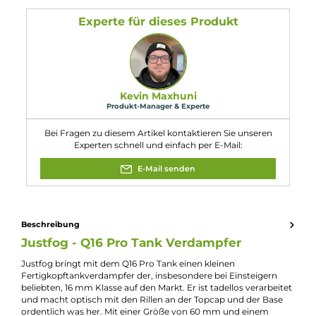
Länge: 60.00 mm
Durchmesser: 16.00 mm
Füllvolumen: 1.9 ml
Eigenschaften
Bottomfeeder geeignet:
Nein
Durchmesser:
16mm
Eigenschaften:
Einsteigerfreundlich
Farbfamilie:
Blau
Füllvolumen:
2ml
Verdampfer-Art:
Fertigcoil-Verdampfer
Zugverhalten:
Mouth-to-Lung
Experte für dieses Produkt
Kevin Maxhuni
Produkt-Manager & Experte