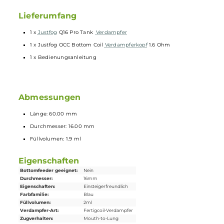
Pyrex Glastank
Einfaches Befüllen von oben
OCC Bottom
Coil
1,6 Ohm im Lieferumfang
Auch kompatibel mit den OCC Bottom
Coil
1,2 Ohm
Einstellbare Airflowcontrol
Für restriktiven indirekten Zug (Backendampfzug/MTL) ausgele
Lieferumfang
1 x
Justfog
Q16 Pro Tank
Verdampfer
1 x Justfog OCC Bottom Coil
Verdampferkopf
1.6 Ohm
1 x Bedienungsanleitung
Abmessungen