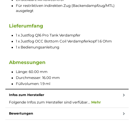
zurechtkommen werden. Als Fertigköpfe kommen die
bekannten und beliebten OCC Bottom Coils mit 1,6 bzw. 1,2 
zum Einsatz. Diese sorgen für einen ausgezeichneten
Geschmack und eine sehr angenehme Dampfentwicklung. D
der sehr gut justierbaren Airflowcontrol hat der der Nutzer no
die Möglichkeit sich die Luft so einzustellen, dass diese optima
ihm passt. Generell ist der Zug restriktiv ausgelegt und klar d
Bereich MTL/Backendampfzug zu zuordnen.
Technische Daten
Kleiner Fertigkopftankverdampfer der 16 mm Klasse
Pyrex Glastank
Einfaches Befüllen von oben
OCC Bottom Coil 1,6 Ohm im Lieferumfang
Auch kompatibel mit den OCC Bottom Coil 1,2 Ohm
Einstellbare Airflowcontrol
Für restriktiven indirekten Zug (Backendampfzug/MTL)
ausgelegt
Lieferumfang