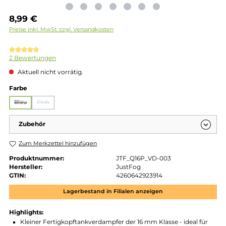
Regulärer Preis:
8,99 €
Preise inkl. MwSt. zzgl. Versandkosten
Durchschnittliche Bewertung von 5 von 5 Sternen
2 Bewertungen
Aktuell nicht vorrätig.
auswählen
Farbe
Blau
Pink
(Diese Option ist zurzeit nicht verfügbar.)
(Diese Option ist zurzeit nicht verfügbar.)
Zubehör
Zum Merkzettel hinzufügen
Produktnummer:
JTF_Q16P_VD-003
Hersteller:
JustFog
GTIN:
4260642923914