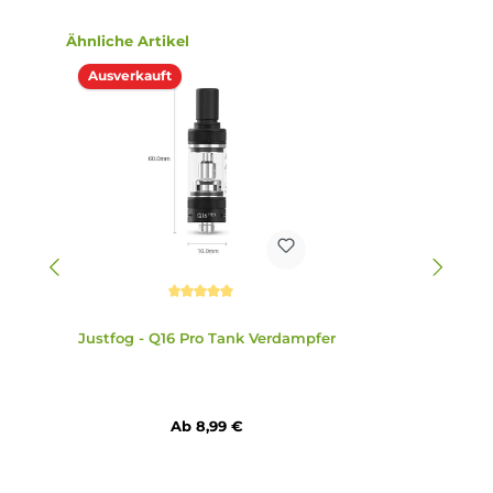
Ausverkauft
Durchschnittliche Bewertung von 4.5 von 5 Sternen
Justfog
Justfog - Q16
Q16 Pro
Pro
5 x JustFog
Ersatzgl
Ersatzglas 1.9
Organic Cotton
as 1.9 ml
ml – Neue
14/16 Coil
Version
Verdampferkop
f
2,99 €
3,99 €
Ab 6,49 €