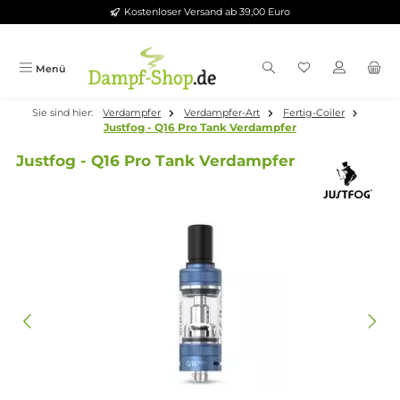
Kostenloser Versand ab 39,00 Euro
Zum Hauptinhalt springen
Menü
Sie sind hier:
Verdampfer
Verdampfer-Art
Fertig-Coiler
Justfog - Q16 Pro Tank Verdampfer
Justfog - Q16 Pro Tank Verdampfer
Bildergalerie überspringen