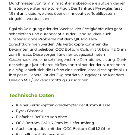
Bei Fragen zu diesem Artikel kontaktieren Sie unseren
Experten schnell und einfach per E-Mail:
E-Mail senden
Beschreibung
Justfog - Q16 Pro Tank Verdampfer
Justfog bringt mit dem Q16 Pro Tank einen kleinen
Fertigkopftankverdampfer der, insbesondere bei Einsteigern
beliebten, 16 mm Klasse auf den Markt. Er ist tadellos verarbeit
und macht optisch mit den Rillen an der Topcap und der Base
ordentlich was her. Mit einer Größe von 60 mm und einem
Durchmesser von 16 mm macht er insbesondere auf den klei
Einsteigergeräten eine tolle Figur. Der Tank aus Pyrexglas fass
1,9 ml an Liquid, welches über ein innovatives Topfillsystem
eingefüllt werden kann.
Egal ob Reinigung oder der Wechsel der Fertigköpfe: alles geh
sehr einfach und durchdacht aus der Hand so, dass auch
Einsteiger ohne Probleme mit dem Q16 Pro Tank