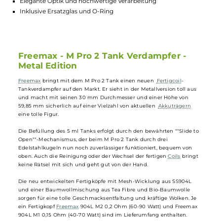
5 ml Tank für langanhaltendes Dampfvergnügen
Einfache Befüllung von oben für bequeme Handhabung
Neue Fertigköpfe mit Mesh-Wicklung
Luftzufuhr gut einstellbar für individuellen Zugstil
Elegante Optik und hochwertige Verarbeitung
Inklusive Ersatzglas und O-Ring
Freemax - M Pro 2 Tank Verdampfer -
Metal Edition
Freemax
bringt mit dem M Pro 2 Tank einen neuen
Fertigcoil
-
Tankverdampfer auf den Markt. Er sieht in der Metallversion toll aus
und macht mit seinen 30 mm Durchmesser und einer Höhe von
59,85 mm sicherlich auf einer Vielzahl von aktuellen
Akkuträgern
eine tolle Figur.
Die Befüllung des 5 ml Tanks erfolgt durch den bewährten ""Slide to
Open""-Mechanismus, der beim M Pro 2 Tank durch drei
Edelstahlkugeln nun noch zuverlässiger funktioniert, bequem von