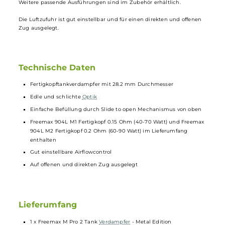
oben. Auch die Reinigung oder der Wechsel der fertigen
Coils
bringt
keine Rätsel mit sich und geht gut von der Hand.
Die neu entwickelten Fertigköpfe mit Mesh-Wicklung aus SS904L
und einer Baumwollmischung aus Tea Fibre und Bio-Baumwolle
sorgen für eine tolle Geschmacksentfaltung und kräftige Wolken. Je
ein Fertigkopf
Freemax
904L M2 0,2 Ohm (60-90 Watt) und Freemax
904L M1 0,15 Ohm (40-70 Watt) sind im Lieferumfang enthalten.
Weitere passende Ausführungen sind im Zubehör erhältlich.
Die Luftzufuhr ist gut einstellbar und für einen direkten und offenen
Zug ausgelegt.
Technische Daten
Fertigkopftankverdampfer mit 28.2 mm Durchmesser
Edle und schlichte
Optik
Einfache Befüllung durch Slide to open Mechanismus von oben
Freemax 904L M1 Fertigkopf 0.15 Ohm (40-70 Watt) und Freema
904L M2 Fertigkopf 0.2 Ohm (60-90 Watt) im Lieferumfang