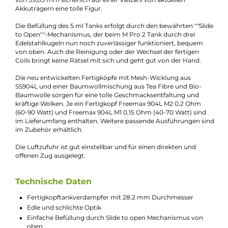
Bei Fragen zu diesem Artikel kontaktieren Sie unseren
Experten schnell und einfach per E-Mail:
E-Mail senden
Beschreibung
Freemax - M Pro 2 Tank Verdampfer - Met
Edition
Freemax bringt mit dem M Pro 2 Tank einen neuen Fertigcoil-
Tankverdampfer auf den Markt. Er sieht in der Metallversion tol
aus und macht mit seinen 30 mm Durchmesser und einer Hö
von 59,85 mm sicherlich auf einer Vielzahl von aktuellen
Akkuträgern eine tolle Figur.
Die Befüllung des 5 ml Tanks erfolgt durch den bewährten ""Sl
to Open""-Mechanismus, der beim M Pro 2 Tank durch drei
Edelstahlkugeln nun noch zuverlässiger funktioniert, bequem
von oben. Auch die Reinigung oder der Wechsel der fertigen
Coils bringt keine Rätsel mit sich und geht gut von der Hand.