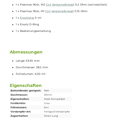
enthalten
Gut einstellbare Airflowcontrol
Auf offenen und direkten Zug ausgelegt
Lieferumfang
1 x Freemax M Pro 2 Tank
Verdampfer
- Metal Edition
1 x Freemax 904L M2
Coil
Verdampferkopf
0.2 Ohm (vorinstalliert
1 x Freemax 904L M1
Coil
Verdampferkopf
0.15 Ohm
1 x
Ersatzglas
5 ml
1 x Ersatz O-Ring
1 x Bedienungsanleitung
Abmessungen