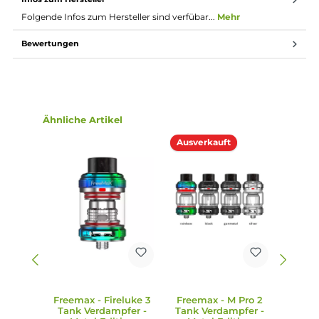
Lieferumfang
1 x Freemax M Pro 2 Tank Verdampfer - Metal Edition
1 x Freemax 904L M2 Coil Verdampferkopf 0.2 Ohm
(vorinstalliert)
1 x Freemax 904L M1 Coil Verdampferkopf 0.15 Ohm
1 x Ersatzglas 5 ml
1 x Ersatz O-Ring
1 x Bedienungsanleitung
Abmessungen
Länge: 59.35 mm
Durchmesser: 28.2 mm
Füllvolumen: 5.00 ml
Infos zum Hersteller
Folgende Infos zum Hersteller sind verfübar...
Mehr