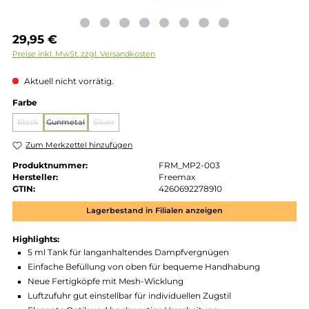
Regulärer Preis:
29,95 €
Preise inkl. MwSt. zzgl. Versandkosten
Aktuell nicht vorrätig.
auswählen
Farbe
Black
Gunmetal
Silver
(Diese Option ist zurzeit nicht verfügbar.)
(Diese Option ist zurzeit nicht verfügbar.)
(Diese Option ist zurzeit nicht verfügbar.)
Zum Merkzettel hinzufügen
Produktnummer:
FRM_MP2-003
Hersteller:
Freemax
GTIN:
4260692278910
Lagerbestand in Filialen anzeigen
Highlights: