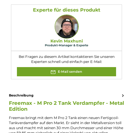
Länge: 59.35 mm
Durchmesser: 28.2 mm
Füllvolumen: 5.00 ml
Eigenschaften
Bottomfeeder geeignet:
Nein
Durchmesser:
30mm
Eigenschaften:
Mesh-Kompatibel
Farbfamilie:
Grau
Füllvolumen:
5ml
Verdampfer-Art:
Fertigcoil-Verdampfer
Zugverhalten:
Direct-Lung
Experte für dieses Produkt
Kevin Maxhuni
Produkt-Manager & Experte