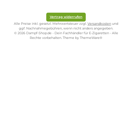
Metal Edition
Metal Edition
Ab 27,95 €
Ab 29,95 €
Kostenloser Versand ab 39,00 Euro
ONLINESHOP-SERVICE
SHOP SERVICE
ZAHLUNGS- UND VERSANDARTEN
SICHER EINKAUFEN
STORE PIRMASENS
STORE ZWEIBRÜCKEN
STORE TRIER