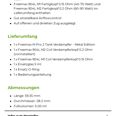
Die neu entwickelten Fertigköpfe mit Mesh-Wicklung aus
SS904L und einer Baumwollmischung aus Tea Fibre und Bio-
Baumwolle sorgen für eine tolle Geschmacksentfaltung und
kräftige Wolken. Je ein Fertigkopf Freemax 904L M2 0,2 Ohm
(60-90 Watt) und Freemax 904L M1 0,15 Ohm (40-70 Watt) sin
im Lieferumfang enthalten. Weitere passende Ausführungen s
im Zubehör erhältlich.
Die Luftzufuhr ist gut einstellbar und für einen direkten und
offenen Zug ausgelegt.
Technische Daten
Fertigkopftankverdampfer mit 28.2 mm Durchmesser
Edle und schlichte Optik
Einfache Befüllung durch Slide to open Mechanismus von
oben
Freemax 904L M1 Fertigkopf 0.15 Ohm (40-70 Watt) und
Freemax 904L M2 Fertigkopf 0.2 Ohm (60-90 Watt) im
Lieferumfang enthalten
Gut einstellbare Airflowcontrol
Auf offenen und direkten Zug ausgelegt