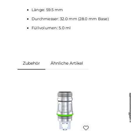
1 x Eleaf Melo 6 Tank
Verdampfer
1 x Eleaf EC-A Coil
Verdampferkopf
0.15 Ohm 
1 x Eleaf EC-A Coil
Verdampferkopf
0.3 Ohm
1 x
Ersatzglas
5.0 ml
1 x Bedienungsanleitung
Abmessungen
Länge: 59.5 mm
Durchmesser: 32.0 mm (28.0 mm Base)
Füllvolumen: 5.0 ml