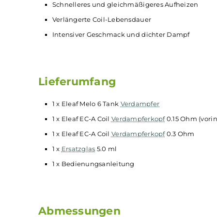
Bauchglastank mit 5.0 ml Füllvolumen
Komfortables Top-Fill mit Slider Top-Cap
Auslaufsichere und stufenlos regulierbare 
Wechselbares 510er
Drip Tip
Kompatibel zu den Coils der EC und EC-A S
EC-A 0.3 Ohm
Coil
(30-50 W) und EC-A 0.15 
Mesh-Gewebe aus hochwertigem und korrosi
Schnelleres und gleichmäßigeres Aufheize
Verlängerte Coil-Lebensdauer
Intensiver Geschmack und dichter Dampf
Lieferumfang