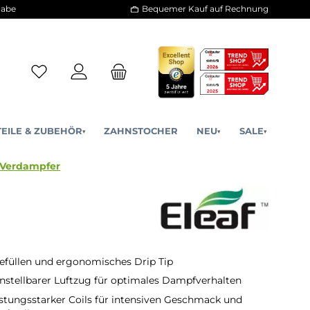
30 Tage Rückgabe
Bequemer Kauf a
ERSATZTEILE & ZUBEHÖR
ZAHNSTOCHER
NE
▾
▾
- Melo 6 Tank Verdampfer
efüllen und ergonomisches Drip Tip
instellbarer Luftzug für optimales Dampfverhalten
eistungsstarker Coils für intensiven Geschmack und