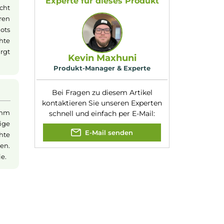
Einsteigerfreundli
rvorragenden
Füllvolumen:
5ml
rfreundlichen
Verdampfer-Art:
Fertigcoil-Verdam
etet Platz für
Zugverhalten:
Direct-Lung
as Befüllen dank
ider Top-Cap zum
der Top-Cap ist
Experte für dieses Produk
 Bedarf leicht
s verstellbaren
ufteinlass-Slots
das gewünschte
es Feature sorgt
Kevin Maxhuni
 ist.
Produkt-Manager & Experte
Bei Fragen zu diesem Artikel
kontaktieren Sie unseren Expert
W) und 0.15 Ohm
schnell und einfach per E-Mail:
nd gleichmäßige
E-Mail senden