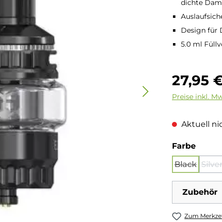
dichte Dam
Auslaufsich
Design für
5.0 ml Fül
Regulärer Pre
27,95 
Preise inkl. M
Aktuell nic
auswä
Farbe
Black
Silve
(Diese Opt
(Di
Zubehör
Zum Merkzet