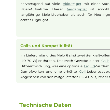
Eleaf
führt mit dem Melo 6 die nächste Gene
bekannten Melo Serie fort. Hergestellt aus 
Edelstahl und widerstandsfähigem Borosi
überzeugt er erneut durch sein klares, zeitlo
Mit seinen Maßen von 28.0 mm Base Durch
einem Gesamtdurchmesser von 32.0 mm
hervorragend auf viele
Akkuträger
mit eine
510er-Aufnahme. Dieser
Verdampfer
ist s
langjährige Melo-Liebhaber als auch für Ne
echtes Highlight.
Coils und Kompatibilität
Im Lieferumfang des Melo 6 sind zwei der kra
(40-70 W) enthalten. Das Mesh-Gewebe diese