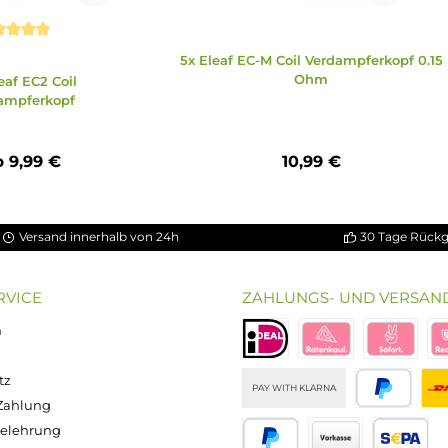
5 Sternen
chnittliche Bewertung von 5 von 5 Sternen
5x Eleaf EC-M Coil Verdam
Ohm
5x Eleaf EC2 Coil