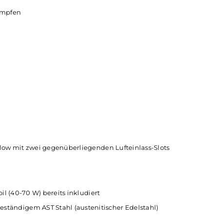
erdampfung garantiert. Das Ergebnis: Ein authentischer G
dauer. Die Coils lassen sich problemlos in die Base-Sek
st der Melo 6 auch kompatibel mit allen anderen Coils aus
 RDL Dampfen