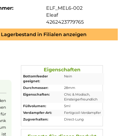
mmer:
ELF_MEL6-002
Eleaf
4262423779765
Lagerbestand in Filialen anzeigen
Eigenschaften
Bottomfeeder
Nein
geeignet:
Durchmesser:
28mm
Eigenschaften:
Chic & Modisch
,