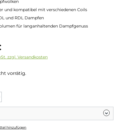
pfwolken
er und kompatibel mit verschiedenen Coils
 DL und RDL Dampfen
lvolumen für langanhaltenden Dampfgenuss
is:
€
wSt. zzgl. Versandkosten
ht vorrätig.
hlen
r
ion ist zurzeit nicht verfügbar.)
ese Option ist zurzeit nicht verfügbar.)
tel hinzufügen