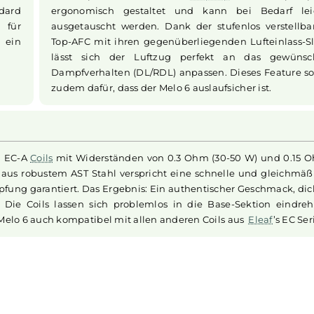
ration der
Der Melo 6 punktet mit einer he
langlebigem
Verarbeitungsqualität und benutze
likatglas,
Handhabung. Sein Bauchglastank bi
ses Design.
beeindruckende 5.0 ml
Liquid
, wobei d
messer und
Top-Fill System und der praktischen Sl
 passt er
Kinderspiel wird. Das 510er
Drip Tip
auf 
r Standard
ergonomisch gestaltet und kann bei
owohl für
ausgetauscht werden. Dank der stufenlo
ulinge ein
Top-AFC mit ihren gegenüberliegenden L
lässt sich der Luftzug perfekt an 
Dampfverhalten (DL/RDL) anpassen. Dies
zudem dafür, dass der Melo 6 auslaufsicher
ftvollen EC-A
Coils
mit Widerständen von 0.3 Ohm (30-50 
r
Coils
aus robustem AST Stahl verspricht eine schnelle u