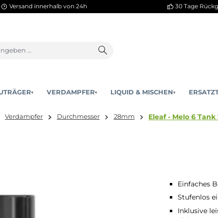
Versand innerhalb von 24h
AKKUTRÄGER
VERDAMPFER
LIQUID & MISCHEN
▾
▾
Eleaf 
d hier:
Verdampfer
Durchmesser
28mm
er
Einfaches B
Stufenlos e
Inklusive l