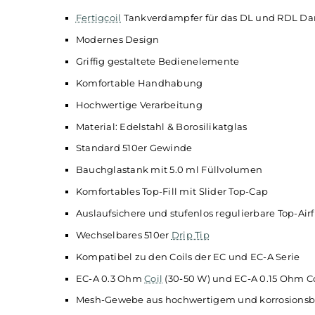
Hitzeentwicklung, was eine optimale
Liquid
-V
Dampfwolken und eine erhöhte
Coil
-Lebens
Abgesehen von den mitgelieferten EC-A Coils, i
Technische Daten
Fertigcoil
Tankverdampfer für das DL und
Modernes Design
Griffig gestaltete Bedienelemente
Komfortable Handhabung
Hochwertige Verarbeitung
Material: Edelstahl & Borosilikatglas
Standard 510er Gewinde