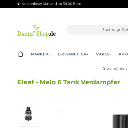
Kostenloser Versand ab 39,00 Euro
m Hauptinhalt springen
Zur Suche springen
Zur Hauptnavigation springen
MARKEN
E-ZIGARETTEN
VAPES
▾
▾
▾
Sie sin
Eleaf - Melo 6 Tank Verdampf
Bildergalerie überspringen