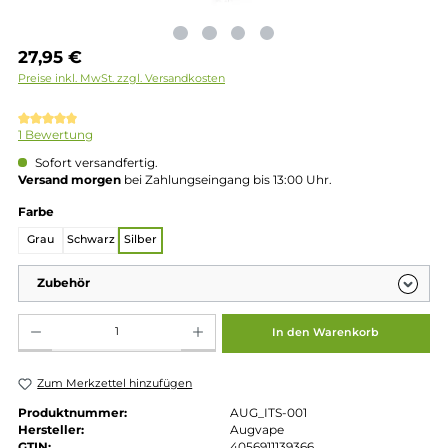
Regulärer Preis:
27,95 €
Preise inkl. MwSt. zzgl. Versandkosten
Durchschnittliche Bewertung von 5 von 5 Sternen
1 Bewertung
Sofort versandfertig.
Versand morgen
bei Zahlungseingang bis 13:00 Uhr.
auswählen
Farbe
Grau
Schwarz
Silber
Zubehör
Produkt Anzahl: Gib den gewünschten Wert ein oder benutze die Schaltflächen um die 
In den Warenkorb