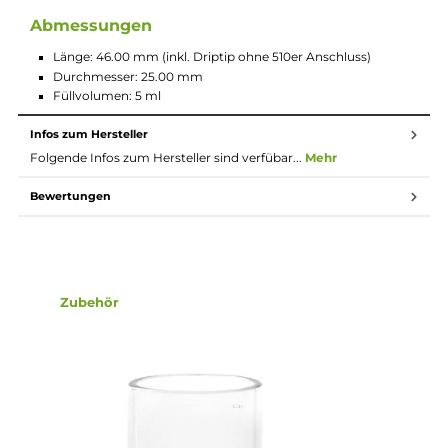
Fertigkopftankverdampfer mit 25 mm Durchmesser
Einfach von oben zu befüllen
0.15 Ohm regular Mesh Fertigkopf im Lieferumfang
Zwei Clapton Mesh Fertigköpfe im Lieferumfang
Großes 810 er Driptip
Großzügige Luftzufuhr
Auf offenen und direkten Zug ausgelegt
Lieferumfang
1 x Augvape Intake Subohm Tank Verdampfer
1 x Augvape Mesh Coil Verdampferkopf 0.15 Ohm
2 x Augvape Clapton Mesh Coil Verdampferkopf 0.15 Ohm
1 x Bubble Glas Tank
2 x Ersatz O-Ringe
1 x Bedienungsanleitung
1 x Garantiekarte
Abmessungen