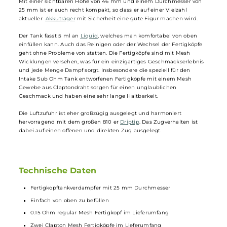
Augvape Intake Subohm Tank
Verdampfer
Beim Intake Sub Ohm Tank von
Augvape
handelt es sich um einen
neuen Fertigkopftankverdampfer. Er ist wertig gefertigt und sieht
dank seiner Einfräsungen in Topcap und Base sehr ansprechend aus
Mit einer sichtbaren Höhe von 46 mm und einem Durchmesser von
25 mm ist er auch recht kompakt, so dass er auf einer Vielzahl
aktueller
Akkuträger
mit Sicherheit eine gute Figur machen wird.
Der Tank fasst 5 ml an
Liquid
, welches man komfortabel von oben
einfüllen kann. Auch das Reinigen oder der Wechsel der Fertigköpfe
geht ohne Probleme von statten. Die Fertigköpfe sind mit Mesh
Wicklungen versehen, was für ein einzigartiges Geschmackserlebnis
und jede Menge Dampf sorgt. Insbesondere die speziell für den
Intake Sub Ohm Tank entworfenen Fertigköpfe mit einem Mesh
Gewebe aus Claptondraht sorgen für einen unglaublichen
Geschmack und haben eine sehr lange Haltbarkeit.
Die Luftzufuhr ist eher großzügig ausgelegt und harmoniert
hervorragend mit dem großen 810 er
Driptip
. Das Zugverhalten ist
dabei auf einen offenen und direkten Zug ausgelegt.