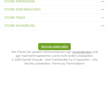
Durchschnittliche Bewertung von 5 von 5 Sternen
Augvape Intake Subohm Tank Verdampfer
Ab 27,95 €
Kostenloser Versand ab 39,00 Euro
ONLINESHOP-SERVICE
SHOP SERVICE