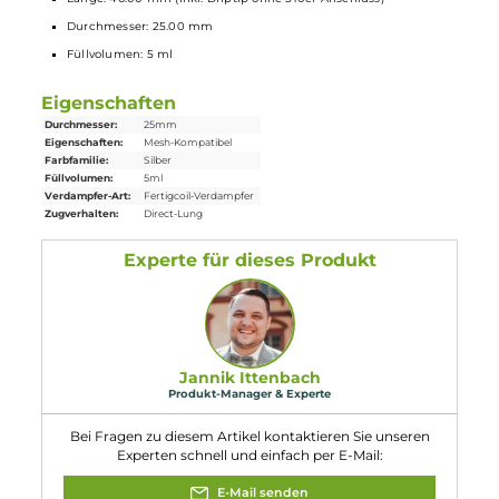
2 x Augvape Clapton Mesh
Coil
Verdampferkopf
0.15 Ohm
1 x Bubble Glas Tank
2 x Ersatz O-Ringe
1 x Bedienungsanleitung
1 x Garantiekarte
Abmessungen
Länge: 46.00 mm (inkl. Driptip ohne 510er Anschluss)
Durchmesser: 25.00 mm
Füllvolumen: 5 ml
Eigenschaften
Durchmesser:
25mm
Eigenschaften:
Mesh-Kompatibel
Farbfamilie:
Silber
Füllvolumen:
5ml
Verdampfer-Art:
Fertigcoil-Verdampfer