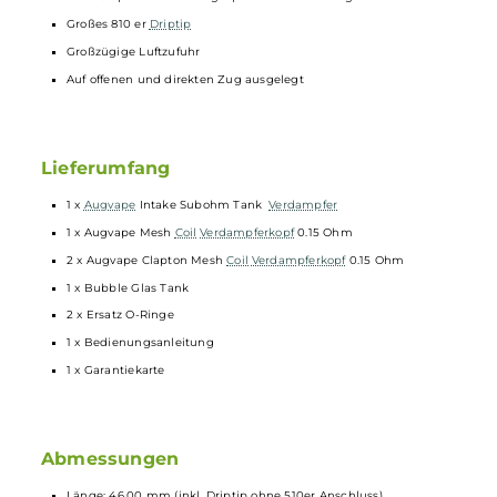
Technische Daten
Fertigkopftankverdampfer mit 25 mm Durchmesser
Einfach von oben zu befüllen
0.15 Ohm regular Mesh Fertigkopf im Lieferumfang
Zwei Clapton Mesh Fertigköpfe im Lieferumfang
Großes 810 er
Driptip
Großzügige Luftzufuhr
Auf offenen und direkten Zug ausgelegt
Lieferumfang
1 x
Augvape
Intake Subohm Tank
Verdampfer
1 x Augvape Mesh
Coil
Verdampferkopf
0.15 Ohm