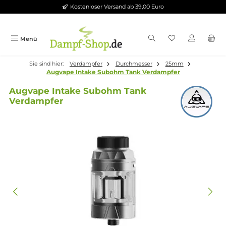
Kostenloser Versand ab 39,00 Euro
Zum Hauptinhalt springen
Menü
Sie sind hier:
Verdampfer
Durchmesser
25mm
Augvape Intake Subohm Tank Verdampfer
Augvape Intake Subohm Tank
Verdampfer
Bildergalerie überspringen