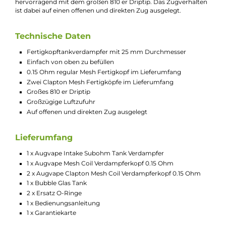
einen neuen Fertigkopftankverdampfer. Er ist wertig gefertigt
und sieht dank seiner Einfräsungen in Topcap und Base sehr
ansprechend aus. Mit einer sichtbaren Höhe von 46 mm und
einem Durchmesser von 25 mm ist er auch recht kompakt, so
dass er auf einer Vielzahl aktueller Akkuträger mit Sicherheit e
gute Figur machen wird.
Der Tank fasst 5 ml an Liquid, welches man komfortabel von
oben einfüllen kann. Auch das Reinigen oder der Wechsel der
Fertigköpfe geht ohne Probleme von statten. Die Fertigköpfe
sind mit Mesh Wicklungen versehen, was für ein einzigartiges
Geschmackserlebnis und jede Menge Dampf sorgt. Insbesond
die speziell für den Intake Sub Ohm Tank entworfenen
Fertigköpfe mit einem Mesh Gewebe aus Claptondraht sorge
für einen unglaublichen Geschmack und haben eine sehr lang
Haltbarkeit.
Die Luftzufuhr ist eher großzügig ausgelegt und harmoniert
hervorragend mit dem großen 810 er Driptip. Das Zugverhalt
ist dabei auf einen offenen und direkten Zug ausgelegt.
Technische Daten