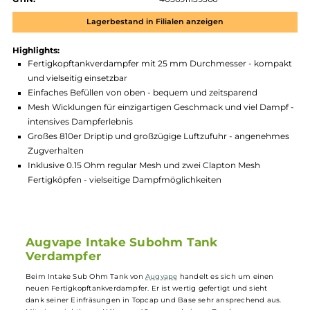
Zum Merkzettel hinzufügen
Produktnummer:
AUG_ITS-001
Hersteller:
Augvape
GTIN:
4056911139366
Lagerbestand in Filialen anzeigen
Highlights:
Fertigkopftankverdampfer mit 25 mm Durchmesser - komp
und vielseitig einsetzbar
Einfaches Befüllen von oben - bequem und zeitsparend
Mesh Wicklungen für einzigartigen Geschmack und viel Dam
intensives Dampferlebnis
Großes 810er Driptip und großzügige Luftzufuhr - angeneh
Zugverhalten
Inklusive 0.15 Ohm regular Mesh und zwei Clapton Mesh
Fertigköpfen - vielseitige Dampfmöglichkeiten