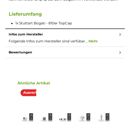
Beschreibung
Stuttart Bogati - TopCap 810
Die Bogati RTA Top Cap 810 liefert die Möglichkeit den Bogati
RTA mit einem 810er DripTip zu verwenden. Die Top Cap wird
einfach gegen die Originale Top Cap ausgetauscht und schon
kann ein 810er DripTip auf dem Bogati RTA verwendet werden
Lieferumfang
1x Stuttart Bogati - 810er TopCap
Infos zum Hersteller
Folgende Infos zum Hersteller sind verfübar...
Mehr
Bewertungen