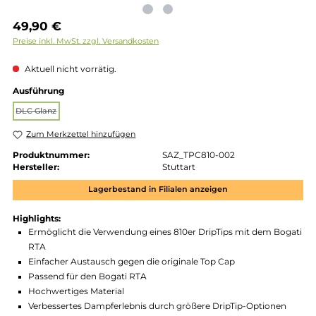
Regulärer Preis:
49,90 €
Preise inkl. MwSt. zzgl. Versandkosten
Aktuell nicht vorrätig.
auswählen
Ausführung
DLC Glanz
(Diese Option ist zurzeit nicht verfügbar.)
Zum Merkzettel hinzufügen
Produktnummer:
SAZ_TPC810-002
Hersteller:
Stuttart
Lagerbestand in Filialen anzeigen
Highlights:
Ermöglicht die Verwendung eines 810er DripTips mit dem Bo
RTA