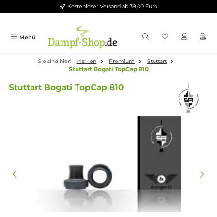
Kostenloser Versand ab 39,00 Euro
Zum Hauptinhalt springen
Menü
Sie sind hier:
Marken
Premium
Stuttart
Stuttart Bogati TopCap 810
Stuttart Bogati TopCap 810
Bildergalerie überspringen