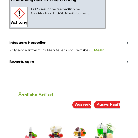
Nikotinsalz Liquids
Nikotin ist in Liquids bekannt dafür, dass es einen
scharfen, reizenden Eigengeschmack hat. Mit
Nikotinsalz (oder auch NicSalt) ist es einerseits
möglich, Nikotin sanft auch in höheren Dosen pro
Zug aufzunehmen, andererseits erfolgt die Aufnahme
des Nikotins schneller als gewohnt. Natürlich ist bei
höheren Nikotingehalten darauf zu achten, dass es
weniger Züge braucht um die gleiche
Nikotinaufnahme zu erreichen.
Lieferumfang
1x Zombie Juice Bommbomms Nikotinsalz Liquid 10 ml
Einordnung nach CLP-Verordnung
H302: Gesundheitsschädlich bei
Verschlucken. Enthält Nikotinbenzoat.
Achtung