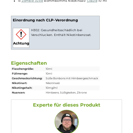
die Aufnahme des Nikotins schneller als gewohnt. Natürlich
ist bei höheren Nikotingehalten darauf zu achten, dass es
weniger Züge braucht um die gleiche Nikotinaufnahme zu
erreichen.
Lieferumfang
1x
Zombie Juice
Bommbomms Nikotinsalz
Liquid
10 ml
Einordnung nach CLP-Verordnung
H302: Gesundheitsschädlich bei
Verschlucken. Enthält Nikotinbenzoat.
Achtung
Eigenschaften