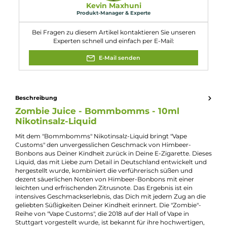
Flaschengröße:
10ml
Füllmenge:
10ml
Geschmacksrichtung:
Süße Bonbons mit Himbeergeschmack
Nikotinart:
Nikotinsalz
Nikotingehalt:
10mg/ml
Nuancen:
Himbeere
, Süßigkeiten
, Zitrone
Experte für dieses Produkt
Kevin Maxhuni
Produkt-Manager & Experte
Bei Fragen zu diesem Artikel kontaktieren Sie unseren
Experten schnell und einfach per E-Mail:
E-Mail senden