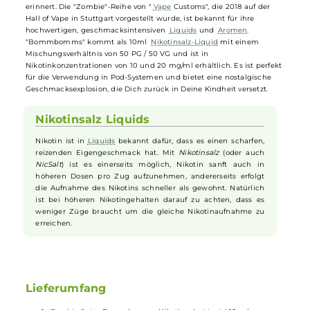
Mit dem "Bommbomms"
Nikotinsalz-Liquid
bringt "
Vape
Customs"
den unvergesslichen Geschmack von
Himbeer
-Bonbons aus Deiner
Kindheit zurück in Deine
E-Zigarette
. Dieses
Liquid
, das mit Liebe
zum Detail in Deutschland entwickelt und hergestellt wurde,
kombiniert die verführerisch süßen und dezent säuerlichen Noten
von
Himbeer
-Bonbons mit einer leichten und erfrischenden
Zitrusnote. Das Ergebnis ist ein intensives Geschmackserlebnis, das
Dich mit jedem Zug an die geliebten
Süßigkeiten
Deiner Kindheit
erinnert. Die "Zombie"-Reihe von "
Vape
Customs", die 2018 auf der
Hall of Vape in Stuttgart vorgestellt wurde, ist bekannt für ihre
hochwertigen, geschmacksintensiven
Liquids
und
Aromen
.
"Bommbomms" kommt als 10ml
Nikotinsalz-Liquid
mit einem
Mischungsverhältnis von 50 PG / 50 VG und ist in
Nikotinkonzentrationen von 10 und 20 mg/ml erhältlich. Es ist perfek
für die Verwendung in Pod-Systemen und bietet eine nostalgische
Geschmacksexplosion, die Dich zurück in Deine Kindheit versetzt.
Nikotinsalz Liquids
Nikotin ist in
Liquids
bekannt dafür, dass es einen scharfen,
reizenden Eigengeschmack hat. Mit
Nikotinsalz
(oder auch
NicSalt
) ist es einerseits möglich, Nikotin sanft auch in
höheren Dosen pro Zug aufzunehmen, andererseits erfolgt