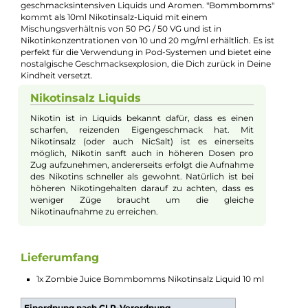
Beschreibung
Zombie Juice - Bommbomms - 10ml
Nikotinsalz-Liquid
Mit dem "Bommbomms" Nikotinsalz-Liquid bringt "Vape
Customs" den unvergesslichen Geschmack von Himbeer-
Bonbons aus Deiner Kindheit zurück in Deine E-Zigarette. Die
Liquid, das mit Liebe zum Detail in Deutschland entwickelt un
hergestellt wurde, kombiniert die verführerisch süßen und
dezent säuerlichen Noten von Himbeer-Bonbons mit einer
leichten und erfrischenden Zitrusnote. Das Ergebnis ist ein
intensives Geschmackserlebnis, das Dich mit jedem Zug an di
geliebten Süßigkeiten Deiner Kindheit erinnert. Die "Zombie"-
Reihe von "Vape Customs", die 2018 auf der Hall of Vape in
Stuttgart vorgestellt wurde, ist bekannt für ihre hochwertigen
geschmacksintensiven Liquids und Aromen. "Bommbomms"
kommt als 10ml Nikotinsalz-Liquid mit einem
Mischungsverhältnis von 50 PG / 50 VG und ist in
Nikotinkonzentrationen von 10 und 20 mg/ml erhältlich. Es ist
perfekt für die Verwendung in Pod-Systemen und bietet eine
nostalgische Geschmacksexplosion, die Dich zurück in Deine
Kindheit versetzt.