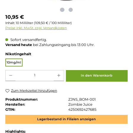
Regulärer Preis:
10,95 €
Inhalt:
10 Milliliter
(109,50 € / 100 Milliliter)
Preise inkl. MwSt. zzgl. Versandkosten
Sofort versandfertig.
Versand heute
bei Zahlungseingang bis 13:00 Uhr.
auswählen
Nikotingehalt
10mg/ml
Produkt Anzahl: Gib den gewünschten Wert ein oder benutze die Schaltflächen um die 
In den Warenkorb
Zum Merkzettel hinzufügen
Produktnummer:
ZJNS_BOM-001
Hersteller:
Zombie Juice