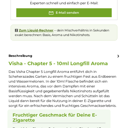
Geschmacksrichtung:
Mix aus Erdbeere und Wassermelone
Nuancen:
Erdbeere
, Wassermelone
Experte für dieses Produkt
Kevin Maxhuni
Produkt-Manager & Experte
Bei Fragen zu diesem Artikel kontaktieren Sie unseren
Experten schnell und einfach per E-Mail:
E-Mail senden
🧮
Zum Liquid-Rechner
– dein Mischverhältnis in Sekunden
exakt berechnen: Basis, Aroma und Nikotinshots.