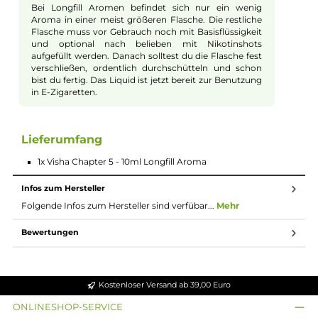
Nikotin
Das Longfill Aroma kommt in einer praktischen
Flasche, die Du mit Deiner Basisflüssigkeit und
optional Nikotinshots mischst. So kannst Du die
Stärke und den Geschmack Deines Liquids genau
anpassen.
Sicher aufbewahren und gut
verschließen
Nach dem Mischen solltest Du die Flasche gut
verschließen und kräftig schütteln. So verbinden sich
alle Zutaten gut. Bewahre das Liquid kühl und dunkel
auf, dann bleibt der Geschmack lange frisch.
Longfill System
Bei Longfill Aromen befindet sich nur ein wenig
Aroma in einer meist größeren Flasche. Die restliche
Flasche muss vor Gebrauch noch mit Basisflüssigkeit
und optional nach belieben mit Nikotinshots
aufgefüllt werden. Danach solltest du die Flasche fest