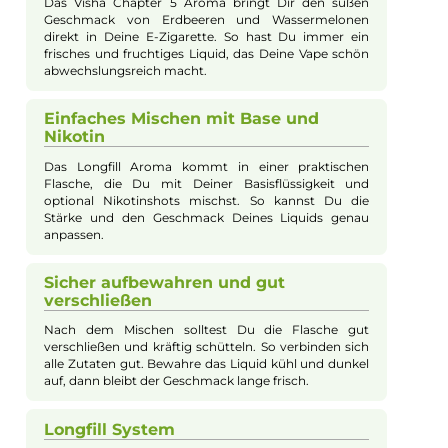
Beschreibung
Visha - Chapter 5 - 10ml Longfill Aroma
Das Visha Chapter 5 Longfill Aroma entführt dich in
Scheherazades Garten zu einem fruchtigen Fest aus Erdbeere
und Wassermelonen. In der 10ml Flasche befindet sich ein
intensives Aroma, das vor dem Dampfen mit einer
Basisflüssigkeit und gegebenenfalls Nikotinshots aufgefüllt
werden muss. Nach dem Vermischen und Schütteln ist das
Liquid dann bereit für die Nutzung in deiner E-Zigarette und
sorgt für ein erfrischendes und fruchtiges Geschmackserlebnis
Fruchtiger Geschmack für Deine E-
Zigarette
Das Visha Chapter 5 Aroma bringt Dir den süßen
Geschmack von Erdbeeren und Wassermelonen
direkt in Deine E-Zigarette. So hast Du immer ein
frisches und fruchtiges Liquid, das Deine Vape schön
abwechslungsreich macht.
Einfaches Mischen mit Base und