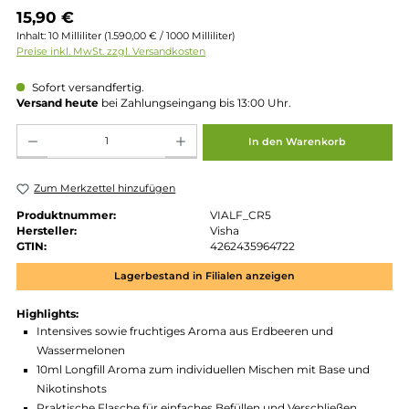
Regulärer Preis:
15,90 €
Inhalt:
10 Milliliter
(1.590,00 € / 1000 Milliliter)
Preise inkl. MwSt. zzgl. Versandkosten
Sofort versandfertig.
Versand heute
bei Zahlungseingang bis 13:00 Uhr.
Produkt Anzahl: Gib den gewünschten Wert ein oder benutze die Schaltflächen um die 
In den Warenkorb
Zum Merkzettel hinzufügen
Produktnummer:
VIALF_CR5
Hersteller:
Visha
GTIN:
4262435964722
Lagerbestand in Filialen anzeigen
Highlights: