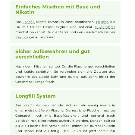
Fruchtiger Geschmack für Deine E-
Zigarette
Das Visha Chapter 5 Aroma bringt Dir den süßen Geschmack
von
Erdbeeren
und
Wassermelonen
direkt in Deine
E-
Zigarette
. So hast Du immer ein frisches und fruchtiges
Liquid
, das Deine
Vape
schön abwechslungsreich macht.
Einfaches Mischen mit Base und
Nikotin
Das
Longfill
Aroma kommt in einer praktischen
Flasche
, die
Du mit Deiner Basisflüssigkeit und optional
Nikotinshots
mischst. So kannst Du die Stärke und den Geschmack Deines
Liquids
genau anpassen.
Sicher aufbewahren und gut
verschließen
Nach dem Mischen solltest Du die Flasche gut verschließen
und kräftig schütteln. So verbinden sich alle Zutaten gut.
Bewahre das
Liquid
kühl und dunkel auf, dann bleibt der