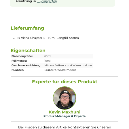
Geschmack lange frisch.
Longfill System
Bei Longfill
Aromen
befindet sich nur ein wenig Aroma in
einer meist größeren Flasche. Die restliche Flasche muss vor
Gebrauch noch mit Basisflüssigkeit und optional nach
belieben mit Nikotinshots aufgefüllt werden. Danach solltest
du die Flasche fest verschließen, ordentlich durchschütteln
und schon bist du fertig. Das Liquid ist jetzt bereit zur
Benutzung in
E-Zigaretten
.
Lieferumfang
1x Visha Chapter 5 - 10ml Longfill Aroma
Eigenschaften
Flaschengröße:
60ml
Füllmenge:
10ml