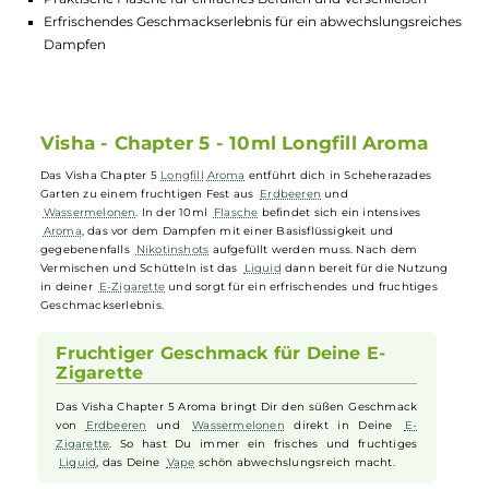
Intensives sowie fruchtiges Aroma aus Erdbeeren und
Wassermelonen
10ml Longfill Aroma zum individuellen Mischen mit Base un
Nikotinshots
Praktische Flasche für einfaches Befüllen und Verschließen
Erfrischendes Geschmackserlebnis für ein abwechslungsrei
Dampfen
Visha - Chapter 5 - 10ml Longfill Aroma
Das Visha Chapter 5
Longfill
Aroma
entführt dich in Scheherazades
Garten zu einem fruchtigen Fest aus
Erdbeeren
und
Wassermelonen
. In der 10ml
Flasche
befindet sich ein intensives
Aroma
, das vor dem Dampfen mit einer Basisflüssigkeit und
gegebenenfalls
Nikotinshots
aufgefüllt werden muss. Nach dem
Vermischen und Schütteln ist das
Liquid
dann bereit für die Nutzu
in deiner
E-Zigarette
und sorgt für ein erfrischendes und fruchtiges
Geschmackserlebnis.