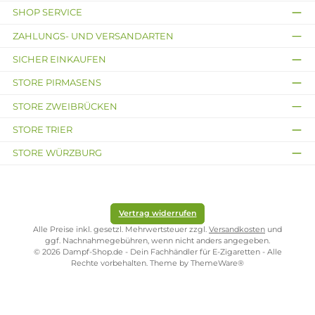
verschließen, ordentlich durchschütteln und schon
bist du fertig. Das Liquid ist jetzt bereit zur Benutzung
in E-Zigaretten.
Lieferumfang
1x Visha Chapter 5 - 10ml Longfill Aroma
Infos zum Hersteller
Folgende Infos zum Hersteller sind verfübar...
Mehr
Bewertungen
Kostenloser Versand ab 39,00 Euro
ONLINESHOP-SERVICE
SHOP SERVICE