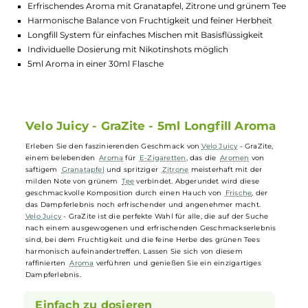
GTIN:
4262376481265
Lagerbestand in Filialen anzeigen
Highlights:
Erfrischendes Aroma mit Granatapfel, Zitrone und grünem T
Harmonische Balance von Fruchtigkeit und feiner Herbheit
Longfill System für einfaches Mischen mit Basisflüssigkeit
Individuelle Dosierung mit Nikotinshots möglich
5ml Aroma in einer 30ml Flasche
Velo Juicy - GraZite - 5ml Longfill Aroma
Erleben Sie den faszinierenden Geschmack von
Velo Juicy
- GraZite,
einem belebenden
Aroma
für
E-Zigaretten
, das die
Aromen
von
saftigem
Granatapfel
und spritziger
Zitrone
meisterhaft mit der
milden Note von grünem
Tee
verbindet. Abgerundet wird diese
geschmackvolle Komposition durch einen Hauch von
Frische
, der
das Dampferlebnis noch erfrischender und angenehmer macht.