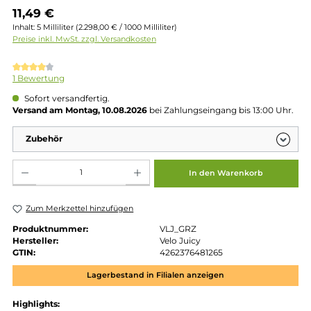
Regulärer Preis:
11,49 €
Inhalt:
5 Milliliter
(2.298,00 € / 1000 Milliliter)
Preise inkl. MwSt. zzgl. Versandkosten
Durchschnittliche Bewertung von 4 von 5 Sternen
1 Bewertung
Sofort versandfertig.
Versand am Montag, 10.08.2026
bei Zahlungseingang bis 13:00 
Zubehör
Produkt Anzahl: Gib den gewünschten Wert ein oder benutze die Schaltflächen um die 
In den Warenkorb
Zum Merkzettel hinzufügen
Produktnummer:
VLJ_GRZ
Hersteller:
Velo Juicy