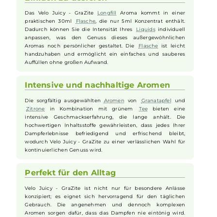
Velo Juicy
- GraZite ist die perfekte Wahl für alle, die auf der Suche
nach einem ausgewogenen und erfrischenden Geschmackserlebnis
sind, bei dem Fruchtigkeit und die feine Herbe des grünen Tees
harmonisch aufeinandertreffen. Lassen Sie sich von diesem
raffinierten
Aroma
verführen und genießen Sie ein einzigartiges
Dampferlebnis.
Einfach zu dosieren
Das Velo Juicy - GraZite
Longfill
Aroma kommt in einer
praktischen 30ml
Flasche
, die nur 5ml Konzentrat enthält.
Dadurch können Sie die Intensität Ihres
Liquids
individuell
anpassen, was den Genuss dieses außergewöhnlichen
Aromas noch persönlicher gestaltet. Die
Flasche
ist leicht
handzuhaben und ermöglicht ein einfaches und sauberes
Auffüllen ohne großen Aufwand.
Intensive und nachhaltige Aromen
Die sorgfältig ausgewählten
Aromen
von
Granatapfel
und
Zitrone
in Kombination mit grünem
Tee
bieten eine
intensive Geschmackserfahrung, die lange anhält. Die
hochwertigen Inhaltsstoffe gewährleisten, dass jedes Ihrer