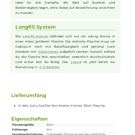
Dampferlebnisse befriedigend und erfrischend bleibt,
wodurch Velo Juicy - GraZite zu einer verlässlichen Wahl für
kontinuierlichen Genuss wird.
Perfekt für den Alltag
Velo Juicy - GraZite ist nicht nur für besondere Anlässe
konzipiert; es eignet sich hervorragend für den täglichen
Gebrauch. Die angenehmen und dennoch komplexen
Aromen sorgen dafür, dass das Dampfen nie eintönig wird.
Ideal für alle Dampfer, die Wert auf Qualität und
Beständigkeit legen, ohne dabei auf Abwechslung verzichten
zu müssen.
Longfill System
Bei
Longfill-Aromen
befindet sich nur ein wenig Aroma in
einer meist größeren Flasche. Die restliche Flasche muss vor
Gebrauch noch mit Basisflüssigkeit und optional nach
belieben mit
Nikotinshots
aufgefüllt werden. Danach solltest
du die Flasche fest verschließen, ordentlich durchschütteln
und schon bist du fertig. Das
Liquid
ist jetzt bereit zur
Benutzung in
E-Zigaretten
.