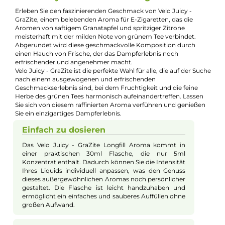
Bei Fragen zu diesem Artikel kontaktieren Sie unseren
Experten schnell und einfach per E-Mail:
E-Mail senden
🧮
Zum Liquid-Rechner
– dein Mischverhältnis in Sekunden
exakt berechnen: Basis, Aroma und Nikotinshots.
Beschreibung
Velo Juicy - GraZite - 5ml Longfill Aroma
Erleben Sie den faszinierenden Geschmack von Velo Juicy -
GraZite, einem belebenden Aroma für E-Zigaretten, das die
Aromen von saftigem Granatapfel und spritziger Zitrone
meisterhaft mit der milden Note von grünem Tee verbindet.
Abgerundet wird diese geschmackvolle Komposition durch
einen Hauch von Frische, der das Dampferlebnis noch
erfrischender und angenehmer macht.