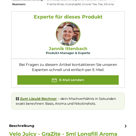
Lieferumfang
1x Velo Juicy GraZite 5ml Aroma in einer 30ml Flasche
Eigenschaften
Flaschengröße:
30ml
Füllmenge:
5ml
Geschmacksrichtung:
Granatapfel, Zitrone, grüner Tee und Frische
Nuancen:
Frische Brise
, Granatapfel
, Grüner Tee
, Tee
, Zitrone
Experte für dieses Produkt
Jannik Ittenbach
Produkt-Manager & Experte