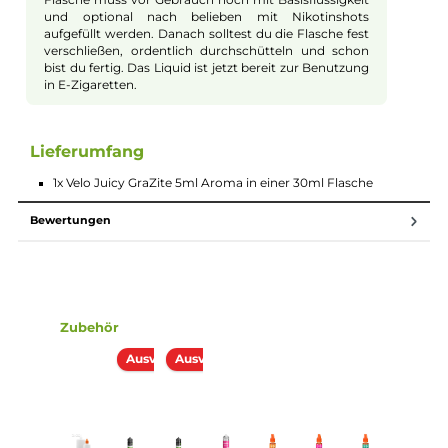
dass jedes Ihrer Dampferlebnisse befriedigend und
erfrischend bleibt, wodurch Velo Juicy - GraZite zu
einer verlässlichen Wahl für kontinuierlichen Genuss
wird.
Perfekt für den Alltag
Velo Juicy - GraZite ist nicht nur für besondere Anlässe
konzipiert; es eignet sich hervorragend für den
täglichen Gebrauch. Die angenehmen und dennoch
komplexen Aromen sorgen dafür, dass das Dampfen
nie eintönig wird. Ideal für alle Dampfer, die Wert auf
Qualität und Beständigkeit legen, ohne dabei auf
Abwechslung verzichten zu müssen.
Longfill System
Bei Longfill-Aromen befindet sich nur ein wenig
Aroma in einer meist größeren Flasche. Die restliche
Flasche muss vor Gebrauch noch mit Basisflüssigkeit
und optional nach belieben mit Nikotinshots
aufgefüllt werden. Danach solltest du die Flasche fest