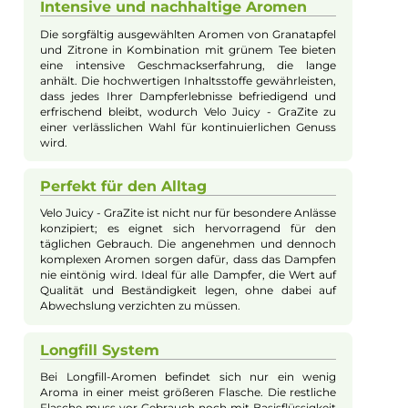
Velo Juicy - GraZite ist die perfekte Wahl für alle, die auf der Su
nach einem ausgewogenen und erfrischenden
Geschmackserlebnis sind, bei dem Fruchtigkeit und die feine
Herbe des grünen Tees harmonisch aufeinandertreffen. Lasse
Sie sich von diesem raffinierten Aroma verführen und genieße
Sie ein einzigartiges Dampferlebnis.
Einfach zu dosieren
Das Velo Juicy - GraZite Longfill Aroma kommt in
einer praktischen 30ml Flasche, die nur 5ml
Konzentrat enthält. Dadurch können Sie die Intensität
Ihres Liquids individuell anpassen, was den Genuss
dieses außergewöhnlichen Aromas noch persönlicher
gestaltet. Die Flasche ist leicht handzuhaben und
ermöglicht ein einfaches und sauberes Auffüllen ohne
großen Aufwand.
Intensive und nachhaltige Aromen
Die sorgfältig ausgewählten Aromen von Granatapfel
und Zitrone in Kombination mit grünem Tee bieten
eine intensive Geschmackserfahrung, die lange
anhält. Die hochwertigen Inhaltsstoffe gewährleisten,