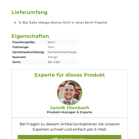
Longfill System
Bei
Longfill-Aromen
befindet sich nur ein wenig Aroma in
einer meist größeren Flasche. Die restliche Flasche muss vor
Gebrauch noch mit Basisflüssigkeit und optional nach
belieben mit Nikotinshots aufgefüllt werden. Danach solltest
du die Flasche fest verschließen, ordentlich durchschütteln
und schon bist du fertig. Das
Liquid
ist jetzt bereit zur
Benutzung in
E-Zigaretten
.
Lieferumfang
1x Bar Salts Mango Aroma 10ml in einer 60ml Flasche
Eigenschaften
Flaschengröße:
60ml
Füllmenge:
10ml
Geschmacksrichtung:
Authentische Mango