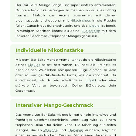
Genuss vorbereiten – und dich erwartet pure Mango-
Genussmomente in deiner
E-Zigarette
. Ideal für alle, die sich
geschmacklich in tropische Gefilde entführen lassen möchten. Im
Lieferumfang enthalten ist eine 10ml Aroma-
Flasche
in einer 60ml
Flasche.
Einfache Anwendung
Der Bar Salts Mango Longfill ist super einfach anzuwenden.
Du brauchst dir keine Sorgen zu machen, ob du alles richtig
machst. Einfach das Aroma zusammen mit deiner
Lieblingsbasis und optional mit
Nikotinshots
in die Flasche
füllen. Danach gut durchschütteln, und das
Liquid
ist bereit.
In wenigen Schritten kannst du deine
E-Zigarette
mit dem
leckeren Geschmack tropischer Mangos genießen.
Individuelle Nikotinstärke
Mit dem Bar Salts Mango Aroma kannst du die Nikotinstärke
deines
Liquids
selbst bestimmen. Du hast die Freiheit, es
nach deinen Wünschen anzupassen. Füge einfach so viele
oder so wenige Nikotinshots hinzu, wie du möchtest. Du
entscheidest, ob du ein nikotinfreies
Liquid
oder eine