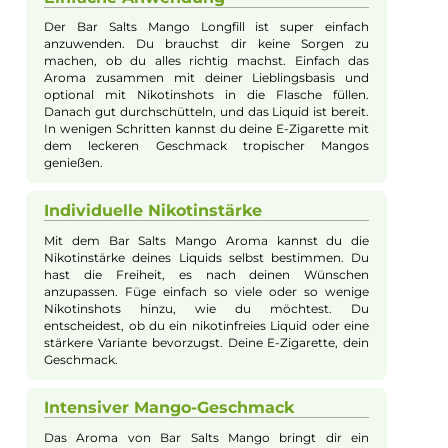
Beschreibung
Bar Salts - Mango 10ml Longfill Aroma
Erlebe das tropische Vergnügen mit dem Bar Salts Mango
Longfill Aroma von Vampire Vape. Dieses außergewöhnliche
Aroma fängt den herrlich reifen Geschmack einer exotischen
Mango ein und bietet ein einzigartiges Geschmackserlebnis, d
Assoziationen mit Pfirsich, Birne und Banane weckt. Das Longfi
System ermöglicht es, das Aroma in einer 60ml Flasche nach
Wunsch mit Basisflüssigkeit und optionalen Nikotinshots zu
ergänzen. Gut durchschütteln, verschließen und perfekt für d
Genuss vorbereiten – und dich erwartet pure Mango-
Genussmomente in deiner E-Zigarette. Ideal für alle, die sich
geschmacklich in tropische Gefilde entführen lassen möchten
Im Lieferumfang enthalten ist eine 10ml Aroma-Flasche in ein
60ml Flasche.
Einfache Anwendung
Der Bar Salts Mango Longfill ist super einfach
anzuwenden. Du brauchst dir keine Sorgen zu
machen, ob du alles richtig machst. Einfach das
Aroma zusammen mit deiner Lieblingsbasis und