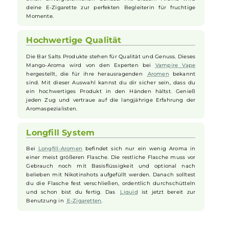
stärkere Variante bevorzugst. Deine E-Zigarette, dein
Geschmack.
Intensiver Mango-Geschmack
Das Aroma von Bar Salts Mango bringt dir ein intensives und
fruchtiges Geschmackserlebnis. Jeder Zug wird zu einem
tropischen Urlaub für deine Sinne. Die Mischung aus reifen
Mangos, die an
Pfirsiche
und
Bananen
erinnern, sorgt für
einen unvergleichlichen Genuss. Mit diesem Aroma wird
deine E-Zigarette zur perfekten Begleiterin für fruchtige
Momente.
Hochwertige Qualität
Die Bar Salts Produkte stehen für Qualität und Genuss. Dieses
Mango-Aroma wird von den Experten bei
Vampire Vape
hergestellt, die für ihre herausragenden
Aromen
bekannt
sind. Mit dieser Auswahl kannst du dir sicher sein, dass du
ein hochwertiges Produkt in den Händen hältst. Genieß
jeden Zug und vertraue auf die langjährige Erfahrung der
Aromaspezialisten.