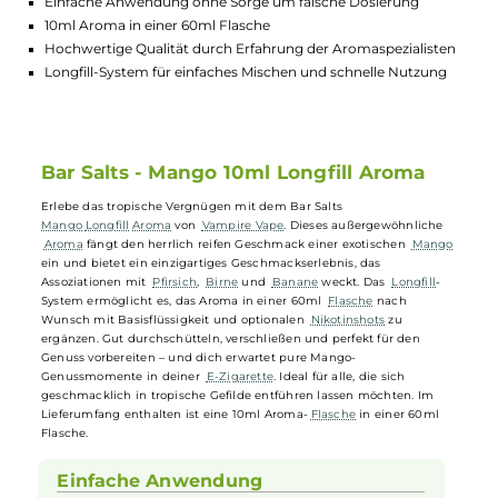
Lagerbestand in Filialen anzeigen
Highlights:
Intensiver Geschmack nach reifer Mango, Pfirsich und Bana
Einfache Anwendung ohne Sorge um falsche Dosierung
10ml Aroma in einer 60ml Flasche
Hochwertige Qualität durch Erfahrung der Aromaspezialist
Longfill-System für einfaches Mischen und schnelle Nutzung
Bar Salts - Mango 10ml Longfill Aroma
Erlebe das tropische Vergnügen mit dem Bar Salts
Mango
Longfill
Aroma
von
Vampire Vape
. Dieses außergewöhnliche
Aroma
fängt den herrlich reifen Geschmack einer exotischen
Mang
ein und bietet ein einzigartiges Geschmackserlebnis, das
Assoziationen mit
Pfirsich
,
Birne
und
Banane
weckt. Das
Longfill
-
System ermöglicht es, das Aroma in einer 60ml
Flasche
nach
Wunsch mit Basisflüssigkeit und optionalen
Nikotinshots
zu
ergänzen. Gut durchschütteln, verschließen und perfekt für den