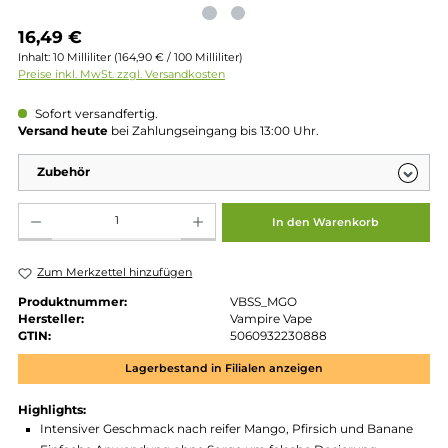
Regulärer Preis:
16,49 €
Inhalt:
10 Milliliter
(164,90 € / 100 Milliliter)
Preise inkl. MwSt. zzgl. Versandkosten
Sofort versandfertig.
Versand heute
bei Zahlungseingang bis 13:00 Uhr.
Zubehör
Produkt Anzahl: Gib den gewünschten Wert ein oder benutze die Schaltflächen um die 
In den Warenkorb
Zum Merkzettel hinzufügen
Produktnummer:
VBSS_MGO
Hersteller:
Vampire Vape
GTIN:
5060932230888