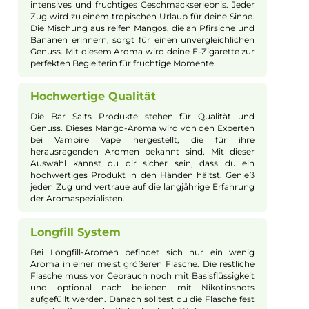
optional mit Nikotinshots in die Flasche füllen.
Danach gut durchschütteln, und das Liquid ist bereit.
In wenigen Schritten kannst du deine E-Zigarette mit
dem leckeren Geschmack tropischer Mangos
genießen.
Individuelle Nikotinstärke
Mit dem Bar Salts Mango Aroma kannst du die
Nikotinstärke deines Liquids selbst bestimmen. Du
hast die Freiheit, es nach deinen Wünschen
anzupassen. Füge einfach so viele oder so wenige
Nikotinshots hinzu, wie du möchtest. Du
entscheidest, ob du ein nikotinfreies Liquid oder eine
stärkere Variante bevorzugst. Deine E-Zigarette, dein
Geschmack.
Intensiver Mango-Geschmack
Das Aroma von Bar Salts Mango bringt dir ein
intensives und fruchtiges Geschmackserlebnis. Jeder
Zug wird zu einem tropischen Urlaub für deine Sinne.
Die Mischung aus reifen Mangos, die an Pfirsiche und