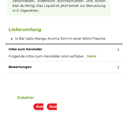
Bananen erinnern, sorgt für einen unvergleichlichen
Genuss. Mit diesem Aroma wird deine E-Zigarette zur
perfekten Begleiterin für fruchtige Momente.
Hochwertige Qualität
Die Bar Salts Produkte stehen für Qualität und
Genuss. Dieses Mango-Aroma wird von den Experten
bei Vampire Vape hergestellt, die für ihre
herausragenden Aromen bekannt sind. Mit dieser
Auswahl kannst du dir sicher sein, dass du ein
hochwertiges Produkt in den Händen hältst. Genieß
jeden Zug und vertraue auf die langjährige Erfahrung
der Aromaspezialisten.
Longfill System
Bei Longfill-Aromen befindet sich nur ein wenig
Aroma in einer meist größeren Flasche. Die restliche
Flasche muss vor Gebrauch noch mit Basisflüssigkeit
und optional nach belieben mit Nikotinshots
aufgefüllt werden. Danach solltest du die Flasche fest