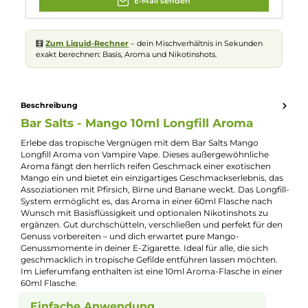
Nuancen:
Mango
Serie:
Bar Salts
Experte für dieses Produkt
Jannik Ittenbach
Produkt-Manager & Experte
Bei Fragen zu diesem Artikel kontaktieren Sie unseren
Experten schnell und einfach per E-Mail:
E-Mail senden
🧮
Zum Liquid-Rechner
– dein Mischverhältnis in Sekunden
exakt berechnen: Basis, Aroma und Nikotinshots.