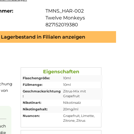
mmer:
TMNS_HAR-002
Twelve Monkeys
827152019380
Lagerbestand in Filialen anzeigen
Eigenschaften
Flaschengröße:
10ml
imnisvolle Mischung
Füllmenge:
10ml
en Geschmack von
Geschmacksrichtung
Zitrus-Mix mit