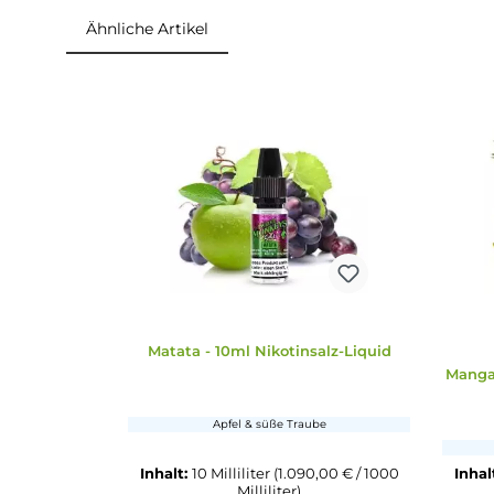
Einordnung nach CLP-Verordnung
H301: Giftig bei Verschlucken.
Gefahr
Ähnliche Artikel
Produktgalerie überspringen