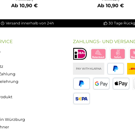
Durchschnittliche Bewertung von 5 von 5 Sternen
Harambae - 10ml
Mangabeys - 10ml Nikotinsalz-Liquid
Zitrus-Mix
Mango, Ananas & Guave
Inhalt:
10 Milliliter
(1.090,00 € / 1000
Inhalt:
10 Millili
Milliliter)
Mil
Ab 10,90 €
Ab 1
Versand innerhalb von 24h
OP SERVICE
ZAHLUNGS- U
ressum