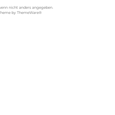
97070 Würzburg
Öffnungszeiten:
0:00 Uhr
Mo, Mi, Fr: 10:00 - 18:00 Uhr
Uhr
Di, Do: 10:00 - 20:00 Uhr
Sa: 10:00 - 18:00 Uhr
sionen
4.9 / 5.0
115 Google Rezensionen
e Maps ansehen
Auf Google Maps anse
gebühren, wenn nicht anders angegeben.
 vorbehalten. Theme by
ThemeWare®