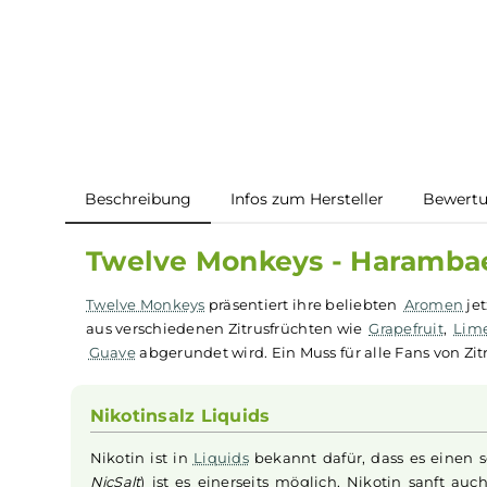
Beschreibung
Infos zum Hersteller
B
Twelve Monkeys - Haramb
Twelve Monkeys
präsentiert ihre beliebten
Aro
aus verschiedenen Zitrusfrüchten wie
Grapefrui