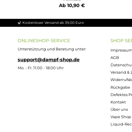
Matata - 10ml Nikotinsalz-Liquid
Apfel & süße Traube
Inhalt:
10 Milliliter
(1.090,00 € / 1000
Milliliter)
Ab 10,90 €
Kostenloser Versand ab 39,00 Euro
ONLINESHOP-SERVICE
SH
Unterstützung und Beratung unter:
Imp