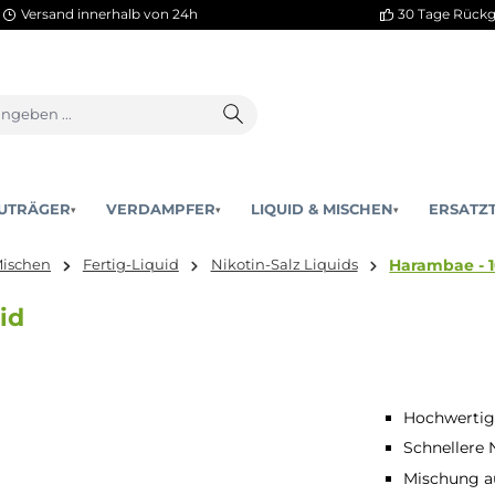
Versand innerhalb von 24h
AKKUTRÄGER
VERDAMPFER
LIQUID & MISCHEN
▾
▾
uid & Mischen
Fertig-Liquid
Nikotin-Salz Liquids
Liquid
Hochwertige
Schnellere 
Mischung au