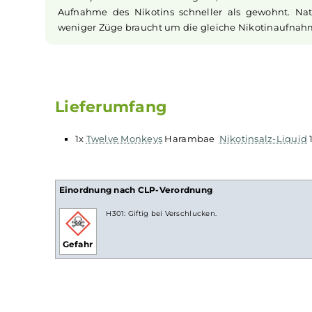
Guave
abgerundet wird. Ein Muss für alle Fans 
Nikotinsalz Liquids
Nikotin ist in
Liquids
bekannt dafür, dass es 
NicSalt
) ist es einerseits möglich, Nikotin s
Aufnahme des Nikotins schneller als gewohnt
weniger Züge braucht um die gleiche Nikotina
Lieferumfang
1x
Twelve Monkeys
Harambae
Nikotinsalz-