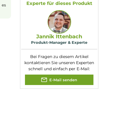
:
Grapefruit
Nikotinart:
Nikotinsalz
Nikotingehalt:
20mg/ml
Nuancen:
Grapefruit
, Limett
Zitrone
, Zitrus
nsalz
(oder auch
eits erfolgt die
Experte für dieses Produk
achten, dass es
Jannik Ittenbach
Produkt-Manager & Experte
Bei Fragen zu diesem Artikel
kontaktieren Sie unseren Expert
schnell und einfach per E-Mail: