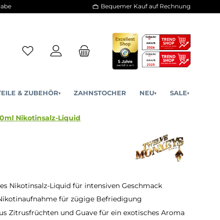
30 Tage Rückgabe
Bequemer Kauf a
ERSATZTEILE & ZUBEHÖR
ZAHNSTOCHER
NE
▾
▾
Harambae - 10ml Nikotinsalz-Liquid
s Nikotinsalz-Liquid für intensiven Geschmack
Nikotinaufnahme für zügige Befriedigung
s Zitrusfrüchten und Guave für ein exotisches Aroma