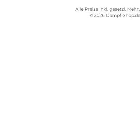
66953 Pirmasens
664
Öffnungszeiten:
Öff
Mo - Fr: 10:00 - 18:00 Uhr
Mo -
Sa: 10:00 - 16:00 Uhr
Sa: 
4.8 / 5.0
4.7 
487 Google Rezensionen
273
Auf Google Maps ansehen
Alle Preise inkl. gesetz
© 2026 Dampf-Sh