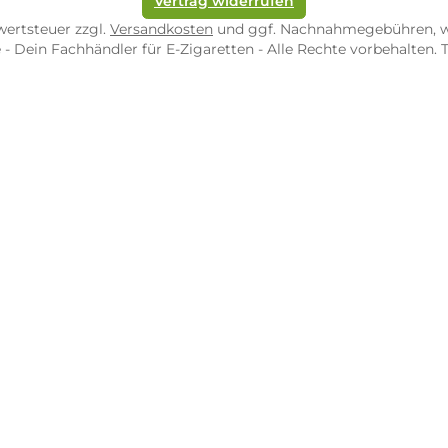
82 Zweibrücken
54290 Trier
nungszeiten:
Öffnungszeiten:
 Fr: 10:00 - 18:00 Uhr
Mo - Fr: 10:00 - 2
10:00 - 16:00 Uhr
Sa: 10:00 - 18:00 
/ 5.0
4.9 / 5.0
 Google Rezensionen
373 Google Rezen
Auf Google Maps ansehen
Auf Googl
Vertrag widerrufen
l. Mehrwertsteuer zzgl.
Versandkosten
und ggf. Nachnahme
op.de - Dein Fachhändler für E-Zigaretten - Alle Rechte