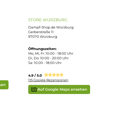
atenkauf
Klarna Sofortüberweisung
Klarna Rechnung
PayPal
DHL Paket (Eigenhändig)
 Pay
Apple Pay
Vorkasse
STORE WÜRZBURG
ier
Dampf-Shop.de Würzburg
Gerberstraße 11