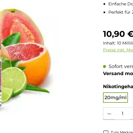
Einfache Do
Perfekt für
Regulärer Pre
10,90 
Inhalt:
10 Milli
Preise inkl. M
Sofort ver
Versand mo
Nikotingeha
20mg/ml
Produkt Anzahl: 
Zum Merkzet