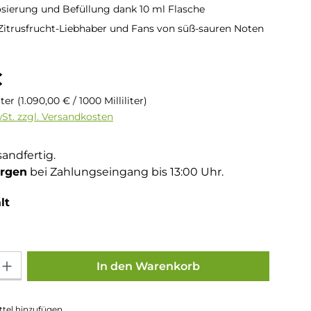
sierung und Befüllung dank 10 ml Flasche
 Zitrusfrucht-Liebhaber und Fans von süß-sauren Noten
is:
€
liter
(1.090,00 € / 1000 Milliliter)
wSt. zzgl. Versandkosten
sandfertig.
rgen
bei Zahlungseingang bis 13:00 Uhr.
auswählen
lt
Gib den gewünschten Wert ein oder benutze die Schaltflächen um die Anza
In den Warenkorb
tel hinzufügen