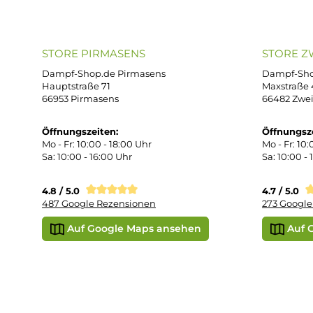
AG
support@dampf-shop.de
Dat
Mo. - Fr. 11:00 - 18:00 Uhr
Ver
Wid
Rüc
Def
Kon
Übe
Vap
Liq
STORE PIRMASENS
ST
Dampf-Shop.de Pirmasens
Dam
Hauptstraße 71
Max