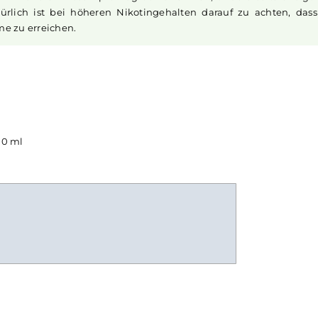
von Zitrusfrüchten!
einen scharfen, reizenden Eigengeschmack hat. Mit
Nikoti
anft auch in höheren Dosen pro Zug aufzunehmen, anderers
. Natürlich ist bei höheren Nikotingehalten darauf zu 
ufnahme zu erreichen.
Liquid
10 ml