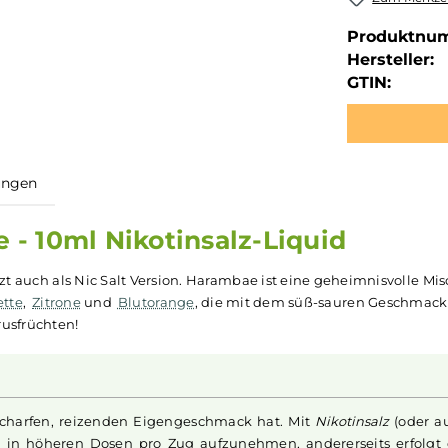
Produktnu
Hersteller:
GTIN:
ewertungen
ae - 10ml Nikotinsalz-Liquid
men
jetzt auch als Nic Salt Version. Harambae ist eine gehe
t
,
Limette
,
Zitrone
und
Blutorange
, die mit dem süß-saur