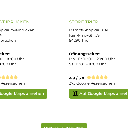
B
iDEAL
Klarna R
enschutz
PAY WITH KLARNA
sand & Zahlung
errufsbelehrung
kgabe
Später bezahlen
Google
ektes Produkt
takt
SEPA Lastschrift
r uns
e Shop in Würzburg
uid-Rechner
ORE ZWEIBRÜCKEN
STORE TRIER
pf-Shop.de Zweibrücken
Dampf-Shop.de Tr
straße 4
Karl-Marx-Str. 59