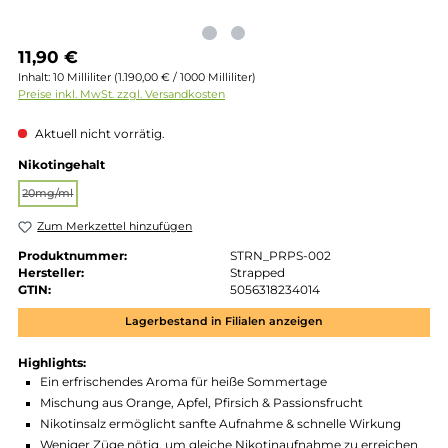
Regulärer Preis:
11,90 €
Inhalt:
10 Milliliter
(1.190,00 € / 1000 Milliliter)
Preise inkl. MwSt. zzgl. Versandkosten
Aktuell nicht vorrätig.
auswählen
Nikotingehalt
20mg/ml
(Diese Option ist zurzeit nicht verfügbar.)
Zum Merkzettel hinzufügen
Produktnummer:
STRN_PRPS-002
Hersteller:
Strapped
GTIN:
5056318234014
Lagerbestand in Filialen anzeigen