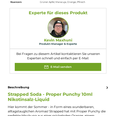
propionamide; Nikotinsalicylat.
Gefahr
Eigenschaften
Flaschengröße:
10ml
Füllmenge:
10ml
Geschmacksrichtung:
Orange, Apfel, Pfirisch & Maracuja
Nikotinart:
Nikotinsalz
Nikotingehalt:
20mg/ml
Nuancen:
Grüner Apfel
, Maracuja
, Orange
, Pfirsich
Experte für dieses Produkt
Kevin Maxhuni
Produkt-Manager & Experte
Bei Fragen zu diesem Artikel kontaktieren Sie unseren