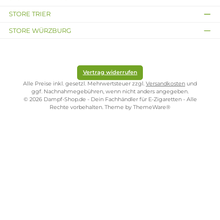
11,
,9
9,
9
0
5
0
2
€
€
€
1
1,
9
0
€
Kostenloser Versand ab 39,00 Euro
ONLINESHOP-SERVICE
SHOP SERVICE
ZAHLUNGS- UND VERSANDARTEN
SICHER EINKAUFEN