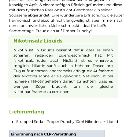
Experten schnell und einfach per E-Mail:
E-Mail senden
Beschreibung
Strapped Soda - Proper Punchy 10ml
Nikotinsalz-Liquid
Hier kommt der Sommer - in Form eines wunderbaren,
alltagstauglichen Aromas! Strapped hat mit Proper Punchy di
perfekte Mischung aus einer prickelnden Orange, einem
knackigen Apfel & einem saftigen Pfirsich gefunden und diese
mit dem typischen Passionsfrucht-Geschmack in seiner
Sodaserie abgerundet. Eine wunderbare Erfrischung, die supe
harmonisch und absolut nicht langweilig ist, aber immer nach
dem sprichwörtlichen Mehr schmeckt. Ideal für heiße
Sommertage! Freue dich auf Proper Punchy!
Nikotinsalz Liquids
Nikotin ist in Liquids bekannt dafür, dass es einen