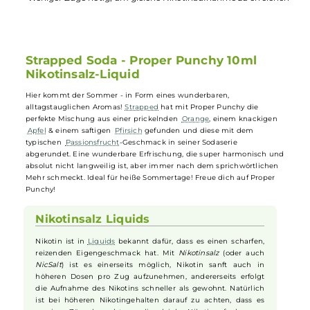
Highlights:
Ein erfrischendes Aroma für heiße Sommertage
Mischung aus Orange, Apfel, Pfirsich & Passionsfrucht
Nikotinsalz ermöglicht sanfte Aufnahme & schnelle Wirkung
Weniger Züge nötig, um gleiche Nikotinaufnahme zu erreic
Strapped Soda - Proper Punchy 10ml
Nikotinsalz-Liquid
Hier kommt der Sommer - in Form eines wunderbaren,
alltagstauglichen Aromas!
Strapped
hat mit Proper Punchy die
perfekte Mischung aus einer prickelnden
Orange
, einem knackigen
Apfel
& einem saftigen
Pfirsich
gefunden und diese mit dem
typischen
Passionsfrucht
-Geschmack in seiner Sodaserie
abgerundet. Eine wunderbare Erfrischung, die super harmonisch u
absolut nicht langweilig ist, aber immer nach dem sprichwörtlichen
Mehr schmeckt. Ideal für heiße Sommertage! Freue dich auf Proper
Punchy!