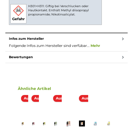
scharfen, reizenden Eigengeschmack hat. Mit
Nikotinsalz (oder auch NicSalt) ist es einerseits
möglich, Nikotin sanft auch in höheren Dosen pro
Zug aufzunehmen, andererseits erfolgt die Aufnahme
des Nikotins schneller als gewohnt. Natürlich ist bei
höheren Nikotingehalten darauf zu achten, dass es
weniger Züge braucht um die gleiche
Nikotinaufnahme zu erreichen.
Lieferumfang
Strapped Soda - Proper Punchy 10ml Nikotinsalz-Liquid
Einordnung nach CLP-Verordnung
H301+H311: Giftig bei Verschlucken oder
Hautkontakt. Enthält Methyl diisopropyl
propionamide; Nikotinsalicylat.
Gefahr
Infos zum Hersteller