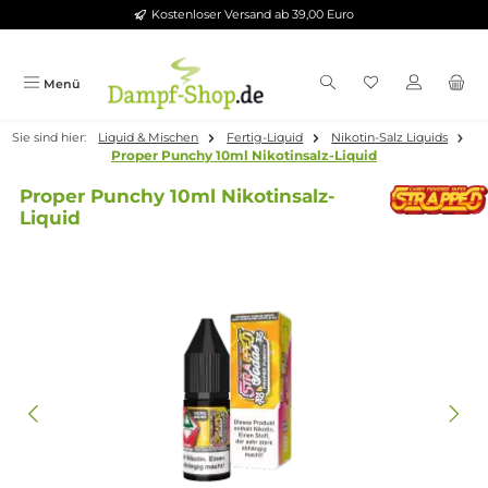
Kostenloser Versand ab 39,00 Euro
Zum Hauptinhalt springen
Menü
Sie sind hier:
Liquid & Mischen
Fertig-Liquid
Nikotin-Salz Liqui
Proper Punchy 10ml Nikotinsalz-Liquid
Proper Punchy 10ml Nikotinsalz-
Liquid
Bildergalerie überspringen