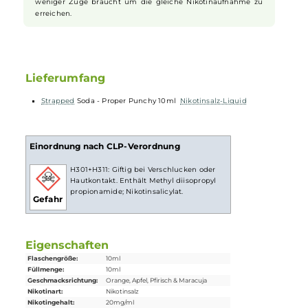
Nikotinsalz Liquids
Nikotin ist in
Liquids
bekannt dafür, dass es einen scharfen,
reizenden Eigengeschmack hat. Mit
Nikotinsalz
(oder auch
NicSalt
) ist es einerseits möglich, Nikotin sanft auch in
höheren Dosen pro Zug aufzunehmen, andererseits erfolgt
die Aufnahme des Nikotins schneller als gewohnt. Natürlich
ist bei höheren Nikotingehalten darauf zu achten, dass es
weniger Züge braucht um die gleiche Nikotinaufnahme zu
erreichen.
Lieferumfang
Strapped
Soda - Proper Punchy 10ml
Nikotinsalz-Liquid
Einordnung nach CLP-Verordnung
H301+H311: Giftig bei Verschlucken oder
Hautkontakt. Enthält Methyl diisopropyl