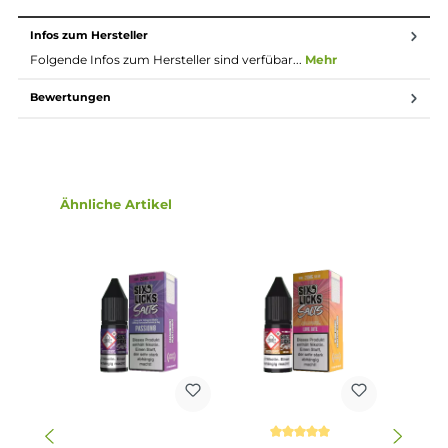
höheren Nikotingehalten darauf zu achten, dass es
weniger Züge braucht um die gleiche
Nikotinaufnahme zu erreichen.
Lieferumfang
1x Six Licks Love Bite Nikotinsalz Liquid 10ml
Einordnung nach CLP-Verordnung
H301+H311: Giftig bei Verschlucken oder
Hautkontakt. H412: Schädlich für
Wasserorganismen, mit langfristiger
Wirkung. EUH208: Enthält Limonene. Kann
Gefahr
allergische Reaktionen hervorrufen. Enthält
Methyl diisopropyl propionamide;
Nikotinsalicylat.
Infos zum Hersteller
Folgende Infos zum Hersteller sind verfübar...
Mehr