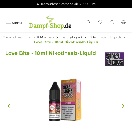
Kostenloser Versand ab 39,00 Euro
Zum Hauptinhalt springen
Menü
Sie sind hier:
Liquid & Mischen
Fertig-Liquid
Nikotin-Salz Liqui
Love Bite - 10ml Nikotinsalz-Liquid
Love Bite - 10ml Nikotinsalz-Liquid
Bildergalerie überspringen