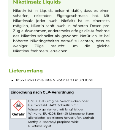
Six Licks Love Bite NicSalt Liquid vereint die Aromen von feins
Blutorangen und fruchtigen, spritzigen Grapefruits zu einem
unwiderstehlichen Geschmackserlebnis. Das Liquid ist perfekt 
alle, die ein erfrischendes und fruchtiges Dampfen genießen
möchten. Die süßen und leicht herben Noten der Blutorange
mischen sich harmonisch mit der spritzigen Säure der
Grapefruits, um ein ausgewogenes und belebendes Aroma zu
erzeugen. Der fruchtig-kühle Charakter dieses Liquids hat bere
viele Fans begeistert und wird sicher auch Ihren Gaumen
erfreuen. Mit Six Licks Love Bite NicSalt können Sie sich auf ein
faszinierendes Geschmackserlebnis freuen, das Ihre Sinne
erfrischt und belebt. Tauchen Sie ein in die köstliche Welt der
Blutorangen und Grapefruits und lassen Sie sich von diesem
sensationellen Geschmack verzaubern.
Nikotinsalz Liquids
Nikotin ist in Liquids bekannt dafür, dass es einen
scharfen, reizenden Eigengeschmack hat. Mit
Nikotinsalz (oder auch NicSalt) ist es einerseits
möglich, Nikotin sanft auch in höheren Dosen pro
Zug aufzunehmen, andererseits erfolgt die Aufnahme
des Nikotins schneller als gewohnt. Natürlich ist bei