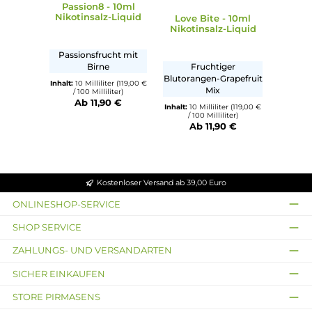
Bewertungen
Produktgalerie überspringen
Ähnliche Artikel
Durchschnittliche Bewertun
Passion8 - 10ml
Nikotinsalz-Liquid
Love Bite - 10ml
Nikotinsalz-Liquid