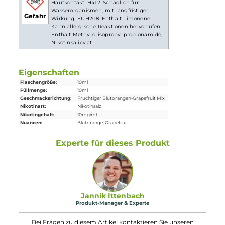
Lieferumfang
1x Six Licks Love Bite Nikotinsalz
Liquid
10ml
Einordnung nach CLP-Verordnung
H301+H311: Giftig bei Verschlucken oder
Hautkontakt. H412: Schädlich für
Wasserorganismen, mit langfristiger
Gefahr
Wirkung. EUH208: Enthält Limonene.
Kann allergische Reaktionen hervorrufen.
Enthält Methyl diisopropyl propionamide;
Nikotinsalicylat.
Eigenschaften
Flaschengröße:
10ml
Füllmenge:
10ml
Geschmacksrichtung:
Fruchtiger Blutorangen-Grapefruit Mix
Nikotinart:
Nikotinsalz