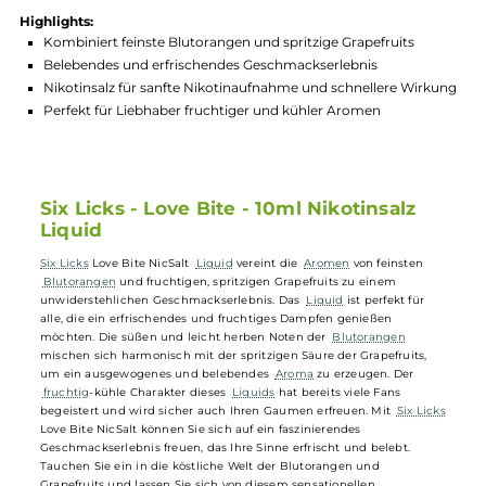
Produktnummer:
SLNS_LVB-001
Hersteller:
Six Licks
GTIN:
5060553601005
Lagerbestand in Filialen anzeigen
Highlights:
Kombiniert feinste Blutorangen und spritzige Grapefruits
Belebendes und erfrischendes Geschmackserlebnis
Nikotinsalz für sanfte Nikotinaufnahme und schnellere Wirk
Perfekt für Liebhaber fruchtiger und kühler Aromen
Six Licks - Love Bite - 10ml Nikotinsalz
Liquid
Six Licks
Love Bite NicSalt
Liquid
vereint die
Aromen
von feinsten
Blutorangen
und fruchtigen, spritzigen Grapefruits zu einem
unwiderstehlichen Geschmackserlebnis. Das
Liquid
ist perfekt für
alle, die ein erfrischendes und fruchtiges Dampfen genießen
möchten. Die süßen und leicht herben Noten der
Blutorangen