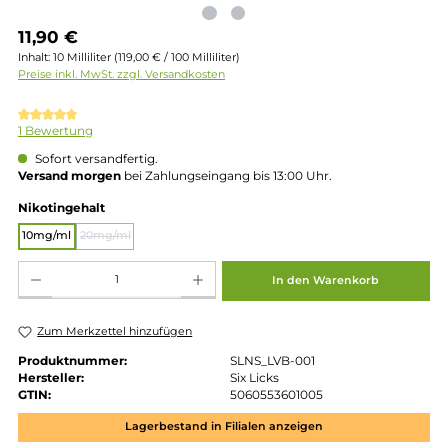
Regulärer Preis:
11,90 €
Inhalt:
10 Milliliter
(119,00 € / 100 Milliliter)
Preise inkl. MwSt. zzgl. Versandkosten
Durchschnittliche Bewertung von 5 von 5 Sternen
1 Bewertung
Sofort versandfertig.
Versand morgen
bei Zahlungseingang bis 13:00 Uhr.
auswählen
Nikotingehalt
10mg/ml
20mg/ml
(Diese Option ist zurzeit nicht verfügbar.)
Produkt Anzahl: Gib den gewünschten Wert ein oder benutze die Schaltflächen um die 
In den Warenkorb
Zum Merkzettel hinzufügen