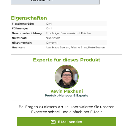
Nikotinsalz-Liquid
Einordnung nach CLP-Verordnung
H302: Gesundheitsschädlich bei
Verschlucken. H312:
Gesundheitsschädlich bei Hautkontakt.
Achtung
H317: Kann allergische Hautreaktionen
verursachen. H332: Gesundheitsschädlich
bei Einatmen.
Eigenschaften
Flaschengröße:
10ml
Füllmenge:
10ml
Geschmacksrichtung:
Fruchtiger Beerenmix mit Frische
Nikotinart:
Nikotinsalz
Nikotingehalt:
10mg/ml
Nuancen:
Azurblaue Beeren
, Frische Brise
, Rote Beeren
Experte für dieses Produkt