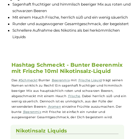
GTIN:
4262410260504
Lagerbestand in Filialen anzeigen
Highlights:
Sagenhaft fruchtiger und himmlisch beeriger Mix aus roten 
schwarzen Beeren
Mit einem Hauch Frische, herrlich süß und ein wenig säuerli
Runder und ausgewogener Gesamtgeschmack, der begeiste
Schnellere Aufnahme des Nikotins als bei herkömmlichen
Liquids
Hashtag Schmeckt - Bunter Beerenmix
mit Frische 10ml Nikotinsalz-Liquid
Das
#Schmeckt
Bunter
Beerenmix
mit
Frische
Liquid
trägt seinen
Namen wirklich zu Recht! Ein sagenhaft fruchtiger und himmlisch
beeriger Mix aus hauptsächlich roten und schwarzen Beeren,
abgeschmeckt mit einem Hauch
Frische
. Dabei herrlich süß und ei