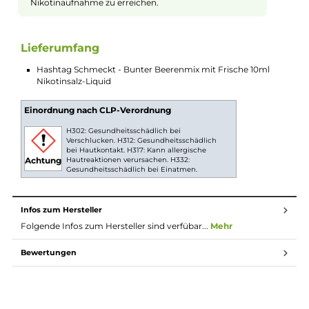
süß und ein wenig säuerlich. Dennoch ist es unmöglich, aus d
Fülle der verwendeten Beeren-Aromen einzelne Früchte
auszumachen. Der bunte Beerenmix mit Frische ist einfach ei
runder und ausgewogener Gesamtgeschmack, der Dich
begeistern wird.
Nikotinsalz Liquids
Nikotin ist in Liquids bekannt dafür, dass es einen
scharfen, reizenden Eigengeschmack hat. Mit
Nikotinsalz (oder auch NicSalt) ist es einerseits
möglich, Nikotin sanft auch in höheren Dosen pro
Zug aufzunehmen, andererseits erfolgt die Aufnahme
des Nikotins schneller als gewohnt. Natürlich ist bei
höheren Nikotingehalten darauf zu achten, dass es
weniger Züge braucht um die gleiche
Nikotinaufnahme zu erreichen.
Lieferumfang
Hashtag Schmeckt - Bunter Beerenmix mit Frische 10ml
Nikotinsalz-Liquid