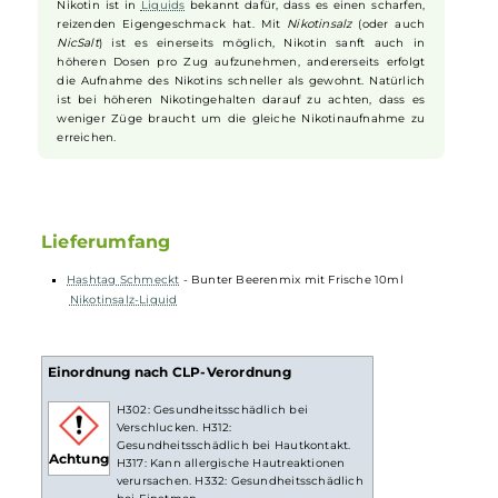
wenig säuerlich. Dennoch ist es unmöglich, aus der Fülle der
verwendeten Beeren-
Aromen
einzelne Früchte auszumachen. Der
bunte
Beerenmix
mit Frische ist einfach ein runder und
ausgewogener Gesamtgeschmack, der Dich begeistern wird.
Nikotinsalz Liquids
Nikotin ist in
Liquids
bekannt dafür, dass es einen scharfen,
reizenden Eigengeschmack hat. Mit
Nikotinsalz
(oder auch
NicSalt
) ist es einerseits möglich, Nikotin sanft auch in
höheren Dosen pro Zug aufzunehmen, andererseits erfolgt
die Aufnahme des Nikotins schneller als gewohnt. Natürlich
ist bei höheren Nikotingehalten darauf zu achten, dass es
weniger Züge braucht um die gleiche Nikotinaufnahme zu
erreichen.
Lieferumfang
Hashtag Schmeckt
- Bunter Beerenmix mit Frische 10ml