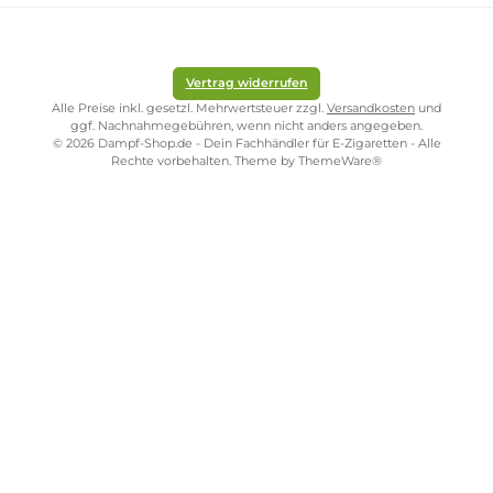
Ab
Ab
Ab
11,95 €
7,77 €
11,95 €
11,95 €
Kostenloser Versand ab 39,00 Euro
ONLINESHOP-SERVICE
SHOP SERVICE
ZAHLUNGS- UND VERSANDARTEN
SICHER EINKAUFEN
STORE PIRMASENS
STORE ZWEIBRÜCKEN
STORE TRIER
STORE WÜRZBURG