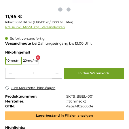
Regulärer Preis:
11,95 €
Inhalt:
10 Milliliter
(1.195,00 € / 1000 Milliliter)
Preise inkl. MwSt. zzgl. Versandkosten
Sofort versandfertig.
Versand heute
bei Zahlungseingang bis 13:00 Uhr.
auswählen
Nikotingehalt
%
10mg/ml
20mg/ml
Produkt Anzahl: Gib den gewünschten Wert ein oder benutze die Schaltflächen um die 
In den Warenkorb
Zum Merkzettel hinzufügen
Produktnummer:
SKTS_BBEL-001
Hersteller:
#Schmeckt