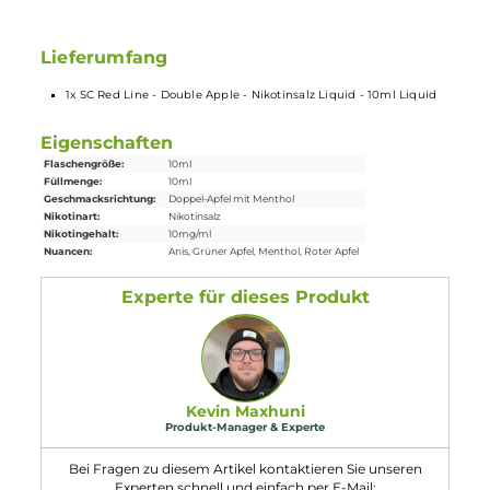
Nikotin ist in Liquids bekannt dafür, dass es einen scharfen,
reizenden Eigengeschmack hat. Mit
Nikotinsalz
(oder auch
NicSalt
) ist es einerseits möglich, Nikotin sanft auch in
höheren Dosen pro Zug aufzunehmen, andererseits erfolgt
die Aufnahme des Nikotins schneller als gewohnt. Natürlich
ist bei höheren Nikotingehalten darauf zu achten, dass es
weniger Züge braucht um die gleiche Nikotinaufnahme zu
erreichen.
Lieferumfang
1x SC Red Line - Double Apple - Nikotinsalz Liquid - 10ml Liquid
Eigenschaften
Flaschengröße:
10ml
Füllmenge:
10ml
Geschmacksrichtung:
Doppel-Apfel mit Menthol
Nikotinart:
Nikotinsalz
Nikotingehalt:
10mg/ml