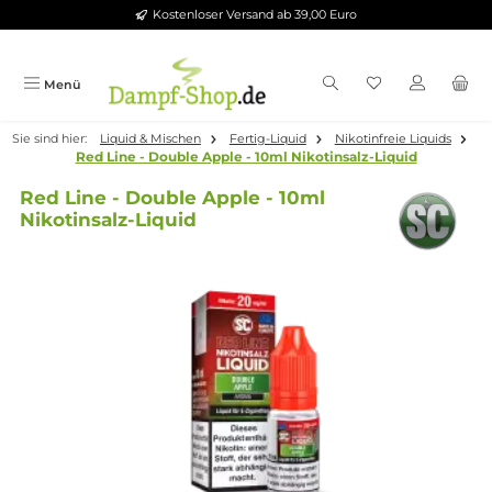
Kostenloser Versand ab 39,00 Euro
Zum Hauptinhalt springen
Menü
Sie sind hier:
Liquid & Mischen
Fertig-Liquid
Nikotinfreie Liqui
Red Line - Double Apple - 10ml Nikotinsalz-Liquid
Red Line - Double Apple - 10ml
Nikotinsalz-Liquid
Bildergalerie überspringen