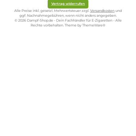
Kostenloser Versand ab 39,00 Euro
ONLINESHOP-SERVICE
SHOP SERVICE
ZAHLUNGS- UND VERSANDARTEN
SICHER EINKAUFEN
STORE PIRMASENS
STORE ZWEIBRÜCKEN
STORE TRIER