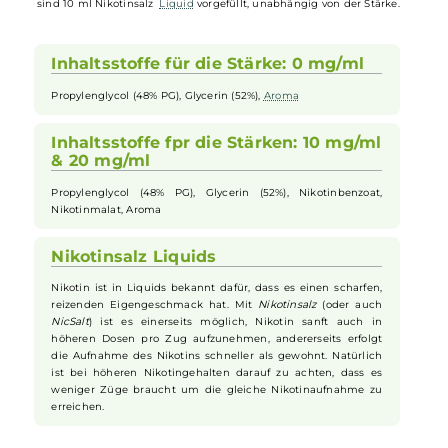
Daher entfalten die
SC
Red Line Nikotinsalz
Liquids
im niedrigen
Leistungsbereich mehr
Aroma
als herkömmliche
Liquids
.
Beim Red Line Double Apple Nikotinsalz
Liquid
aus dem Hause SC
haben Sie die Wahl zwischen den Stärken 0 mg/ml, 10 mg/ml und 2
mg/ml. Beim Dampfen in einer
E-Zigarette
entsteht der intensive
Geschmack von
Apfel
mit
Menthol
. Das Nikotinsalz
Liquid
ist für di
direkte Nutzung in Ihrer
E-Zigarette
geeignet. In einer 10 ml
Flasch
sind 10 ml Nikotinsalz
Liquid
vorgefüllt, unabhängig von der Stärke.
Inhaltsstoffe für die Stärke: 0 mg/ml
Propylenglycol (48% PG), Glycerin (52%),
Aroma
Inhaltsstoffe fpr die Stärken: 10 mg/ml
& 20 mg/ml
Propylenglycol (48% PG), Glycerin (52%), Nikotinbenzoat,
Nikotinmalat, Aroma
Nikotinsalz Liquids