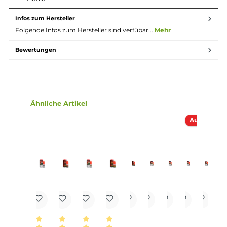
Nikotinsalz Liquids
Nikotin ist in Liquids bekannt dafür, dass es einen
scharfen, reizenden Eigengeschmack hat. Mit
Nikotinsalz (oder auch NicSalt) ist es einerseits
möglich, Nikotin sanft auch in höheren Dosen pro
Zug aufzunehmen, andererseits erfolgt die Aufnahme
des Nikotins schneller als gewohnt. Natürlich ist bei
höheren Nikotingehalten darauf zu achten, dass es
weniger Züge braucht um die gleiche
Nikotinaufnahme zu erreichen.
Lieferumfang
1x SC Red Line - Double Apple - Nikotinsalz Liquid - 10ml
Liquid
Infos zum Hersteller
Folgende Infos zum Hersteller sind verfübar...
Mehr