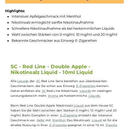
Produktnummer:
SCRL_DBA-002
Hersteller:
SC
GTIN:
4255606728582
Lagerbestand in Filialen anzeigen
Highlights:
Intensiver Apfelgeschmack mit Menthol
Nikotinsalz ermöglicht sanfte Nikotinaufnahme
Schnellere Nikotinaufnahme als bei herkömmlichen Liquids
Wahl zwischen Stärken von 0 mg/ml, 10 mg/ml und 20 mg/m
Bekannte Geschmäcker aus Einweg-E-Zigaretten
SC - Red Line - Double Apple -
Nikotinsalz Liquid - 10ml Liquid
Alle
Liquids
der
SC
Red Line Serie bestehen aus überdosierten
Geschmäckern, die Sie schon aus Einweg
E-Zigaretten
kennen.