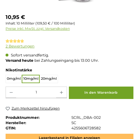
Regulärer Preis:
10,95 €
Inhalt:
10 Milliliter
(109,50 € / 100 Milliliter)
Preise inkl. MwSt. zzgl. Versandkosten
Durchschnittliche Bewertung von 5 von 5 Sternen
2 Bewertungen
Sofort versandfertig.
Versand heute
bei Zahlungseingang bis 13:00 Uhr.
auswählen
Nikotinstärke
0mg/ml
10mg/ml
20mg/ml
Produkt Anzahl: Gib den gewünschten Wert ein oder benutze die Schaltflächen um die 
In den Warenkorb
Zum Merkzettel hinzufügen