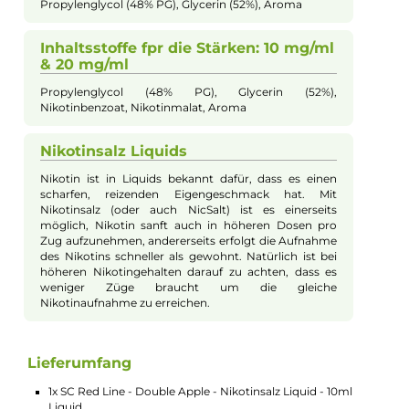
Alle Liquids der SC Red Line Serie bestehen aus überdosierten
Geschmäckern, die Sie schon aus Einweg E-Zigaretten kennen
Daher entfalten die SC Red Line Nikotinsalz Liquids im niedrig
Leistungsbereich mehr Aroma als herkömmliche Liquids.
Beim Red Line Double Apple Nikotinsalz Liquid aus dem Haus
SC haben Sie die Wahl zwischen den Stärken 0 mg/ml, 10 mg/
und 20 mg/ml. Beim Dampfen in einer E-Zigarette entsteht de
intensive Geschmack von Apfel mit Menthol. Das Nikotinsalz
Liquid ist für die direkte Nutzung in Ihrer E-Zigarette geeignet.
einer 10 ml Flasche sind 10 ml Nikotinsalz Liquid vorgefüllt,
unabhängig von der Stärke.
Inhaltsstoffe für die Stärke: 0 mg/ml
Propylenglycol (48% PG), Glycerin (52%), Aroma
Inhaltsstoffe fpr die Stärken: 10 mg/ml
& 20 mg/ml
Propylenglycol (48% PG), Glycerin (52%),
Nikotinbenzoat, Nikotinmalat, Aroma