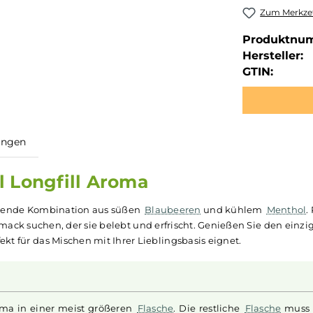
Zum Merkzet
Produktnu
Hersteller:
GTIN:
ewertungen
10ml Longfill Aroma
 erfrischende Kombination aus süßen
Blaubeeren
und küh