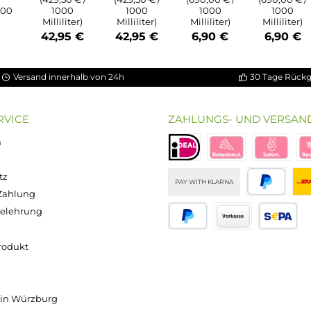
ung von 5 von 5 Sternen
chnittliche Bewertung von 3.5 von 5 Sternen
on 5 Sternen
Durchschnittliche Bewertung von 5 von 5 S
Durchschnittliche Bewertun
Durchschnitt
bio Basis
ssigkeit
Popdrop -
Popdrop -
Popdrop
0 - 100ml
Basis
Basis
Nikotinsho
n 120ml
70/30
50/50
t 50/50 -
asche)
100ml
100ml
20mg/ml
Inhalt:
100
Inhalt:
100
Inhalt:
10
alt:
100
Milliliter
Milliliter
Milliliter
lliliter
(429,50 € /
(429,50 € /
(690,00 € /
0 € / 1000
1000
1000
1000
liliter)
Milliliter)
Milliliter)
Milliliter)
,90 €
42,95 €
42,95 €
6,90 €
Versand innerhalb von 24h
OP SERVICE
ZAHLUNGS- U