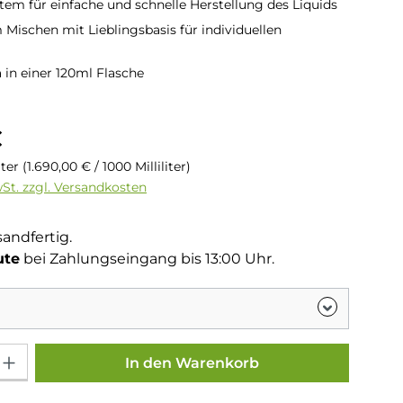
stem für einfache und schnelle Herstellung des Liquids
 Mischen mit Lieblingsbasis für individuellen
in einer 120ml Flasche
is:
€
liter
(1.690,00 € / 1000 Milliliter)
wSt. zzgl. Versandkosten
sandfertig.
ute
bei Zahlungseingang bis 13:00 Uhr.
Gib den gewünschten Wert ein oder benutze die Schaltflächen um die Anza
In den Warenkorb