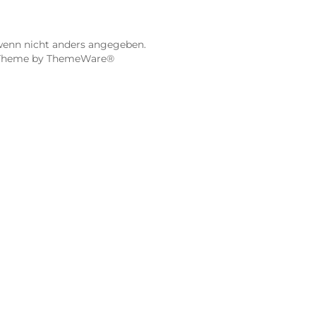
ier
Dampf-Shop.de Würzburg
Gerberstraße 11
97070 Würzburg
Öffnungszeiten:
0:00 Uhr
Mo, Mi, Fr: 10:00 - 18:00 Uhr
Uhr
Di, Do: 10:00 - 20:00 Uhr
Sa: 10:00 - 18:00 Uhr
sionen
4.9 / 5.0
115 Google Rezensionen
e Maps ansehen
Auf Google Maps anse
gebühren, wenn nicht anders angegeben.
 vorbehalten. Theme by
ThemeWare®