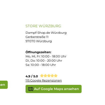
Bei uns kaufen Sie sicher ein!
atenkauf
Klarna Sofortüberweisung
Klarna Rechnung
PayPal
DHL Paket (Eigenhändig)
e
SEPA Lastschrift
STORE WÜRZBURG