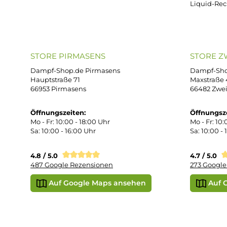
Unterstützung und Beratung unter:
Imp
AG
support@dampf-shop.de
Dat
Mo. - Fr. 11:00 - 18:00 Uhr
Ver
Wid
Rüc
Def
Kon
Übe
Vap
Liq
STORE PIRMASENS
ST