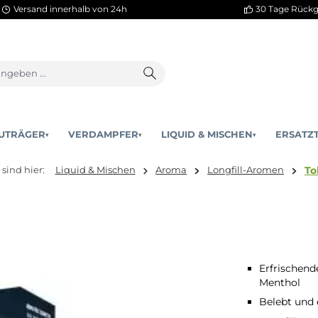
Versand innerhalb von 24h
AKKUTRÄGER
VERDAMPFER
LIQUID & MISCHEN
▾
▾
Sie sind hier:
Liquid & Mischen
Aroma
Longfill-
Erfrischen
Menthol
Belebt und 