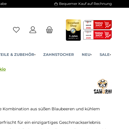
30 Tage Rückgabe
Bequemer Kauf a
ERSATZTEILE & ZUBEHÖR
ZAHNSTOCHER
NE
▾
▾
Tokio
Aromen
de Kombination aus süßen Blaubeeren und kühlem
erfrischt für ein einzigartiges Geschmackserlebnis