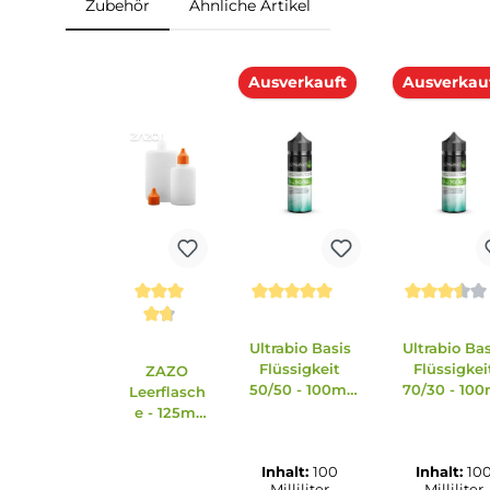
🧮
Zum Liquid-Rechner
– dein
Mischverhältnis in Sekunden
exakt berechnen: Basis, Aroma
und Nikotinshots.
Zubehör
Ähnliche Artikel
Produktgalerie überspringen
Ausverkauft
Ausv