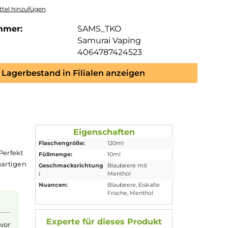
tel hinzufügen
mmer:
SAMS_TKO
Samurai Vaping
4064787424523
Lagerbestand in Filialen anzeigen
Eigenschaften
Flaschengröße:
120ml
lem
Menthol
. Perfekt
Füllmenge:
10ml