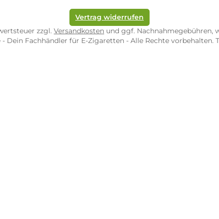
pf-Shop.de Zweibrücken
Dampf-Shop.de Tr
straße 4
Karl-Marx-Str. 59
82 Zweibrücken
54290 Trier
nungszeiten:
Öffnungszeiten:
 Fr: 10:00 - 18:00 Uhr
Mo - Fr: 10:00 - 2
10:00 - 16:00 Uhr
Sa: 10:00 - 18:00 
/ 5.0
4.9 / 5.0
 Google Rezensionen
373 Google Rezen
Auf Google Maps ansehen
Auf Googl
Vertrag widerrufen
l. Mehrwertsteuer zzgl.
Versandkosten
und ggf. Nachnahme
op.de - Dein Fachhändler für E-Zigaretten - Alle Rechte