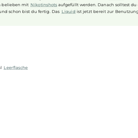
n Geschmack suchen, der sie belebt und erfrischt. Genießen 
ich perfekt für das Mischen mit Ihrer Lieblingsbasis eignet.
nig Aroma in einer meist größeren
Flasche
. Die restliche
F
al nach belieben mit
Nikotinshots
aufgefüllt werden. Danach
ütteln und schon bist du fertig. Das
Liquid
ist jetzt bereit
er 120ml
Leerflasche