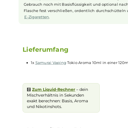
für alle, die einen erfrischenden und fruchtige
Geschmack von Tokio mit diesem
Aroma
, das s
Longfill System
Bei
Longfill-Aromen
befindet sich nur ein we
Gebrauch noch mit Basisflüssigkeit und option
Flasche fest verschließen, ordentlich durchsch
E-Zigaretten
.
Lieferumfang
1x
Samurai Vaping
Tokio Aroma 10ml in ein