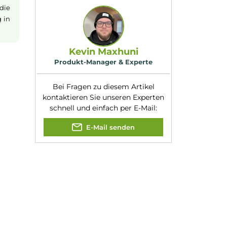
Sie den einzigartigen
Geschmacksrichtung
Blaubeere mit
:
Menthol
Nuancen:
Blaubeere
, Eiskalt
Frische
, Menthol
Experte für dieses Produk
lasche
muss vor
 solltest du die
 zur Benutzung in
Kevin Maxhuni
Produkt-Manager & Experte
Bei Fragen zu diesem Artikel
kontaktieren Sie unseren Expert
schnell und einfach per E-Mail:
E-Mail senden