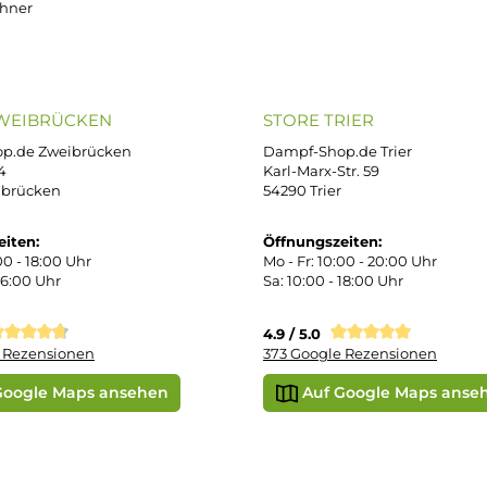
ressum
B
iDEAL
Klarna R
enschutz
PAY WITH KLARNA
sand & Zahlung
errufsbelehrung
kgabe
Später bezahlen
Vorkass
ektes Produkt
takt
r uns
e Shop in Würzburg
uid-Rechner
ORE ZWEIBRÜCKEN
STORE TRIER