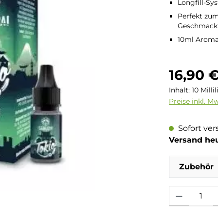
Longfill-Sy
Perfekt zum
Geschmack
10ml Aroma 
Regulärer Pre
16,90 
Inhalt:
10 Milli
Preise inkl. M
Sofort ver
Versand he
Zubehör
Produkt Anzahl: 