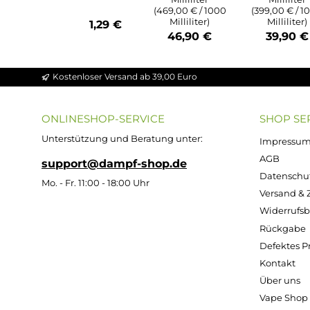
Durchschnittliche Bewert
Durchs
Durchschnittliche Bewertung von 4.86 v
Ultrabio Basis
Ultra
Flüssigkeit
Flü
ZAZO
50/50 - 100ml
70/3
Leerflasch
(in 120ml
(i
e - 125ml
Flasche)
Fl
Oval aus
HDPE
Inhalt:
100
Inh
Milliliter
Mi
(469,00 € / 1000
(399,0
Milliliter)
Mil
1,29 €
46,90 €
39
Kostenloser Versand ab 39,00 Euro
ONLINESHOP-SERVICE
SH