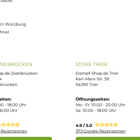
€
€
5 €
5 €
€
€
€
Versand innerhalb von 24h
OP SERVICE
ZAHLUNGS- U
ressum
B
iDEAL
Klarna R
enschutz
PAY WITH KLARNA
sand & Zahlung
errufsbelehrung
kgabe
Später bezahlen
Vorkass
ektes Produkt
takt
r uns
e Shop in Würzburg