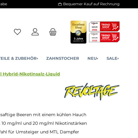
30 Tage Rückgabe
Bequemer Kauf a
ERSATZTEILE & ZUBEHÖR
ZAHNSTOCHER
NE
▾
▾
Berries 10ml Hybrid-Nikotinsalz-Liquid
saftige Beeren mit einem kühlen Hauch
in 10 mg/ml und 20 mg/ml Nikotinstärken
ahl für Umsteiger und MTL Dampfer