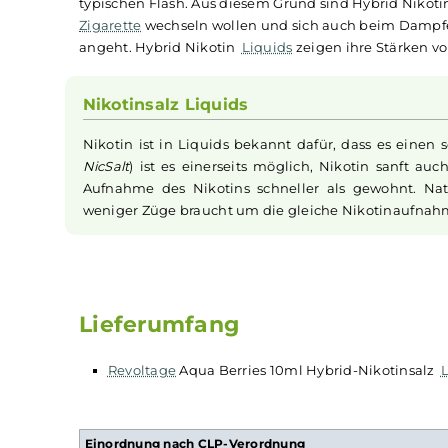
erfrischenden Geschmack von Aqua Berries in 
Hybrid Nikotin
Liquids
verwenden sowohl herköm
kommt, als auch gebundenes Nikotinsalz. Sie 
freie Nikotin für das, gerade von ehemaligen 
(Throat-Hit) sorgt, ermöglicht das Nikotinsalz
typischen Flash. Aus diesem Grund sind Hybrid
Zigarette
wechseln wollen und sich auch beim D
angeht. Hybrid Nikotin
Liquids
zeigen ihre Stä
Nikotinsalz Liquids
Nikotin ist in Liquids bekannt dafür, dass e
NicSalt
) ist es einerseits möglich, Nikotin s
Aufnahme des Nikotins schneller als gewohnt
weniger Züge braucht um die gleiche Nikotina