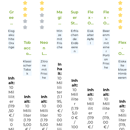
Pu
Gr
Ma
Sup
Fle
rpl
ee
gi
er
x -
e
n
c
Stra
Ov
Pe
Or
Mi
wb
erd
Eisg
Eisg
Min
Erfris
Eisk
Durchschnittliche Bewertung von 3 von
Durchschnittliche Bewertung v
ac
an
nt
erry
ose
ekü
ekü
ze
chen
alter
h
ge
10
10
d
hlte
hlte
mit
de
Apfe
Tob
Neo
r
Ora
Fris
Erdb
l
10
10
ml
ml
Ap
acc
n
Pfirs
nge
che
eere
ml
ml
Hy
Hy
ple
ich
n