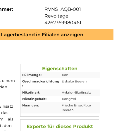
mmer:
RVNS_AQB-001
Revoltage
4262369980461
Lagerbestand in Filialen anzeigen
id
Eigenschaften
Füllmenge:
10ml
gen Beeren mit einem
Geschmacksrichtung
Eiskalte Beeren
:
g/ml. Genieße den