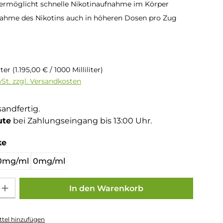
 ermöglicht schnelle Nikotinaufnahme im Körper
ahme des Nikotins auch in höheren Dosen pro Zug
is:
liter
(1.195,00 € / 1000 Milliliter)
wSt. zzgl. Versandkosten
sandfertig.
ute
bei Zahlungseingang bis 13:00 Uhr.
auswählen
ke
0mg/ml
0mg/ml
Gib den gewünschten Wert ein oder benutze die Schaltflächen um die Anza
In den Warenkorb
tel hinzufügen