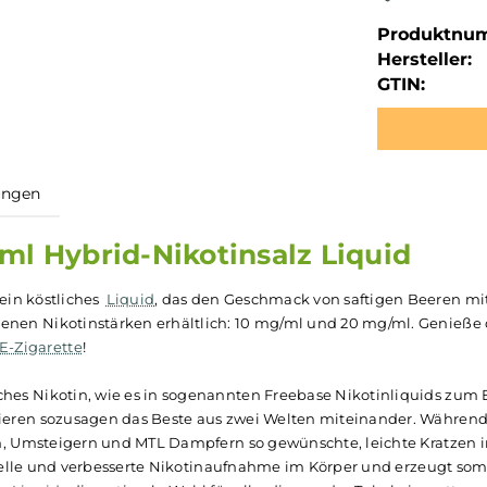
Produktnu
Hersteller:
GTIN:
ewertungen
s 10ml Hybrid-Nikotinsalz Liqu
age
ist ein köstliches
Liquid
, das den Geschmack von safti
erschiedenen Nikotinstärken erhältlich: 10 mg/ml und 20 m