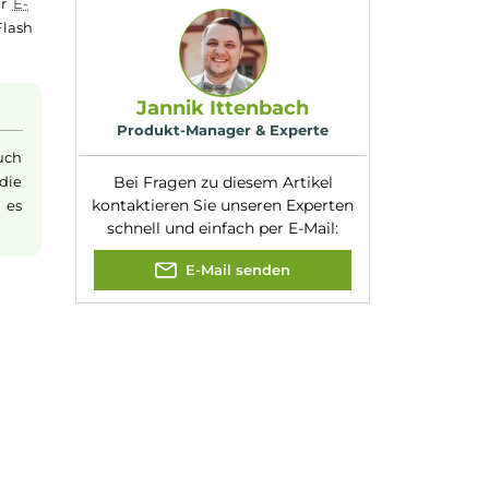
Nikotinart:
Hybrid-Nikotinsalz
Nikotingehalt:
10mg/ml
Nuancen:
Frische Brise
, Rote
liquids zum Einsatz
Beeren
nder. Während das
hte Kratzen im Hals
d erzeugt somit den
Experte für dieses Produk
akzigarette zur
E-
oat-Hit und Flash
pfen!
Jannik Ittenbach
Produkt-Manager & Experte
nsalz
(oder auch
eits erfolgt die
Bei Fragen zu diesem Artikel
kontaktieren Sie unseren Expert
achten, dass es
schnell und einfach per E-Mail:
E-Mail senden