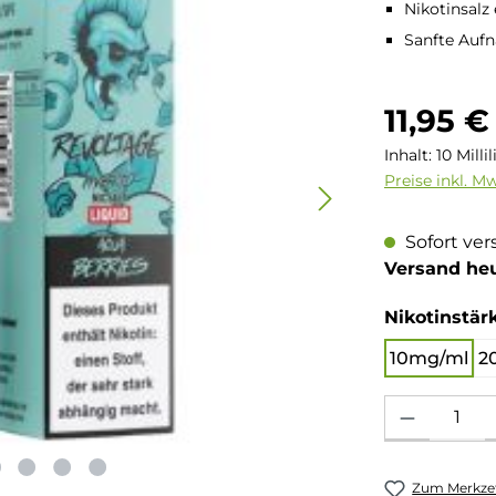
Nikotinsalz
Sanfte Aufn
Regulärer Pre
11,95 €
Inhalt:
10 Milli
Preise inkl. M
Sofort ver
Versand he
Nikotinstär
10mg/ml
2
Produkt Anzahl: 
Zum Merkzet