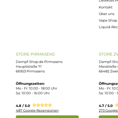
€
€
€
€
5 €
€
Kostenloser Versand ab 39,00 Euro
ONLINESHOP-SERVICE
SH
Unterstützung und Beratung unter:
Imp
AG
support@dampf-shop.de
Dat
Mo. - Fr. 11:00 - 18:00 Uhr
Ver
Wid
Rüc
Def
Kon
Übe
Vap