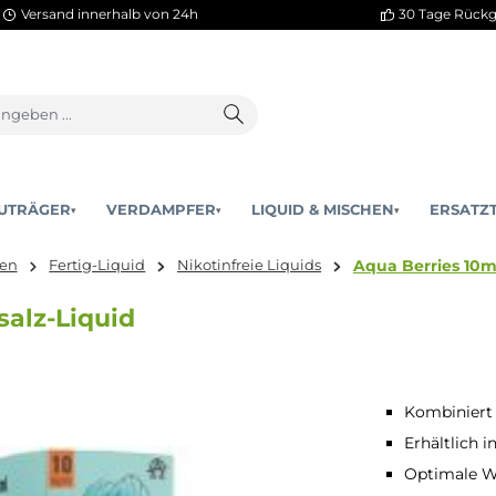
Versand innerhalb von 24h
AKKUTRÄGER
VERDAMPFER
LIQUID & MISCHEN
▾
▾
Aqua 
& Mischen
Fertig-Liquid
Nikotinfreie Liquids
otinsalz-Liquid
Kombiniert 
Erhältlich 
Optimale W