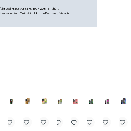
nsalz
Liquid
H311: Giftig bei Hautkontakt. EUH208: Enthält
aktionen hervorrufen. Enthält Nikotin-Benzoat Nicotin