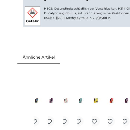
Lieferumfang
Revoltage
Aqua Berries 10ml Hybrid-Nikoti
Einordnung nach CLP-Verordnung
H302: Gesundheitsschädlich bei Verschlucken. 
Eucalyptus globulus, ext.. Kann allergische Re
(ISO); 3-[(2S)-1-Methylpyrrolidin-2-yl]pyridin.
Gefahr
Ähnliche Artikel