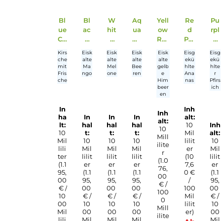
Produktgalerie überspringen
Bl
Bl
W
Aq
Yell
Re
ue
ac
hit
ua
ow
d
Ch
k
e
Be
Ras
Pin
err
Ma
Me
rri
pbe
ea
Kirs
Eisk
Eisk
Eisk
Eisk
Eisg
y
ng
lon
es
rry
ppl
che
alte
alte
alte
alte
ekü
10
o
10
10
10
e
mit
Ma
Mel
Bee
gelb
hlte
Fris
ngo
one
ren
e
Ana
ml
10
ml
ml
ml
10
che
Him
nas
Hy
ml
Hy
Hy
Hy
ml
beer