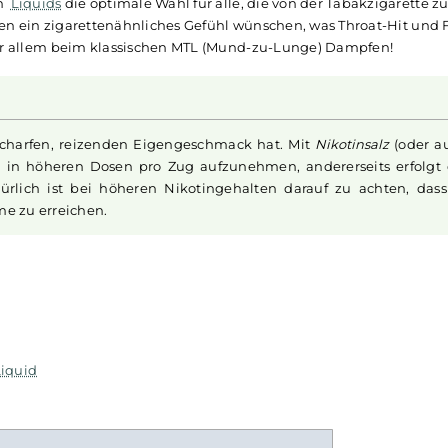
Deiner
E-Zigarette
!
mliches Nikotin, wie es in sogenannten Freebase Nikotin
kombinieren sozusagen das Beste aus zwei Welten miteina
Rauchern, Umsteigern und MTL Dampfern so gewünschte, leic
 die schnelle und verbesserte Nikotinaufnahme im Körper un
 Nikotin
Liquids
die optimale Wahl für alle, die von der Tab
ampfen ein zigarettenähnliches Gefühl wünschen, was Thr
rken vor allem beim klassischen MTL (Mund-zu-Lunge) Dam
s einen scharfen, reizenden Eigengeschmack hat. Mit
Nikoti
anft auch in höheren Dosen pro Zug aufzunehmen, anderers
. Natürlich ist bei höheren Nikotingehalten darauf zu 
ufnahme zu erreichen.