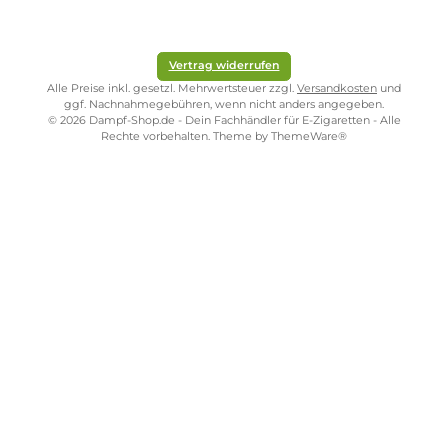
-Mandel-
ke
und
Milliliter
(169,50 € /
Milchsha
Himbeeren
Inhalt:
10
100
ke
Milliliter
Milliliter)
Inhalt:
10
(169,50 € /
16,95 €
Milliliter
Inhalt:
10
100
(169,50 € / 100
Milliliter
Milliliter)
Milliliter)
(169,50 € /
16,95 €
16,95 €
100
Milliliter)
16,95 €
Kostenloser Versand ab 39,00 Euro
ONLINESHOP-SERVICE
SHOP SERVICE
ZAHLUNGS- UND VERSANDARTEN
SICHER EINKAUFEN
STORE PIRMASENS