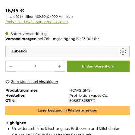
Regulärer Preis:
16,95 €
Inhalt:
10 Milliliter
(169,50 € / 100 Milliliter)
Preise inkl. MwSt. zzgl. Versandkosten
Sofort versandfertig.
Versand morgen
bei Zahlungseingang bis 13:00 Uhr.
Zubehör
Produkt Anzahl: Gib den gewünschten Wert ein oder benutze die Schaltflächen um die 
In den Warenkorb
Zum Merkzettel hinzufügen
Produktnummer:
HCWS_SMS
Hersteller:
Prohibition Vapes Co.
GTIN:
5056318255712