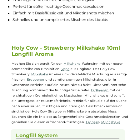
Lagerbestand in Filialen anzeigen
Highlights:
Unwiderstehliche Mischung aus Erdbeeren und Milchshake
Fruchtige Süße und reichhaltige Cremigkeit
Perfekt für süße, fruchtige Geschmacksexplosion
Einfach mit Basisflüssigkeit und Nikotinshots mischen
Schnelles und unkompliziertes Mischen des Liquids
Holy Cow - Strawberry Milkshake 10ml
Longfill Aroma
Machen Sie sich bereit für den
Milkshake
-Wahnsinn mit der neuen
Aromenreihe von Prohibition
Vape
aus England. Der Holy Cow
Strawberry
Milkshake
ist eine unwiderstehliche Mischung aus saftig
frischen
Erdbeeren
und samtig-cremigen Milchshakes, die Ihr
Geschmackserlebnis auf ein neues Niveau hebt. Diese verführerisch
Mischung kombiniert die fruchtige Süße reifer
Erdbeeren
mit der
reichhaltigen Cremigkeit eines klassischen Milchshakes und schafft