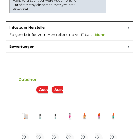
bist du fertig. Das Liquid ist jetzt bereit zur Benutzung
in E-Zigaretten.
Lieferumfang
1x Holy Cow Strawberry Milkshake 10ml Aroma in einer 60
Flasche
Einordnung nach CLP-Verordnung
Achtung
H226: Flüssigkeit und Dampf entzündbar.
H315: Verursacht Hautreizungen. H317: Kann
allergische Hautreaktionen verursachen.
H319: Verursacht schwere Augenreizung.
Enthält Methylcinnamat, Methylvalerat,
Piperonal..
Infos zum Hersteller