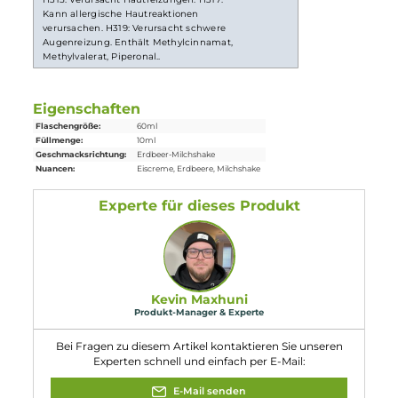
Einordnung nach CLP-Verordnung
Achtung
H226: Flüssigkeit und Dampf entzündbar.
H315: Verursacht Hautreizungen. H317:
Kann allergische Hautreaktionen
verursachen. H319: Verursacht schwere
Augenreizung. Enthält Methylcinnamat,
Methylvalerat, Piperonal..
Eigenschaften
Flaschengröße:
60ml
Füllmenge:
10ml
Geschmacksrichtung:
Erdbeer-Milchshake
Nuancen:
Eiscreme
, Erdbeere
, Milchshake