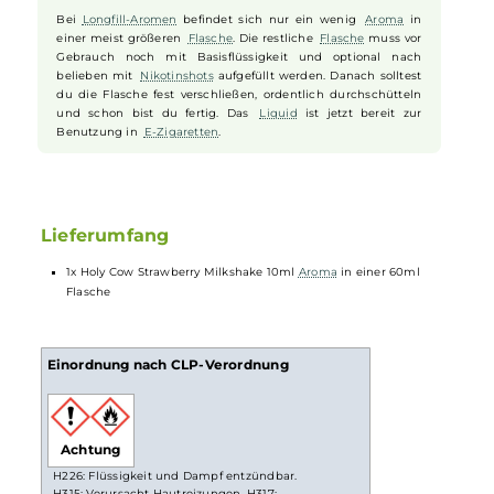
ein unvergessliches Dampferlebnis. Perfekt für alle, die auf der Such
nach einer süßen, fruchtigen und cremigen Geschmacksexplosion
sind, ist der Holy Cow Strawberry Milkshake ein absolutes Muss.
Tauchen Sie ein in diese außergewöhnliche Geschmackskreation u
genießen Sie diesen erfrischend-fruchtigen
Erdbeer
-
Milchshake
.
Longfill System
Bei
Longfill-Aromen
befindet sich nur ein wenig
Aroma
in
einer meist größeren
Flasche
. Die restliche
Flasche
muss vor
Gebrauch noch mit Basisflüssigkeit und optional nach
belieben mit
Nikotinshots
aufgefüllt werden. Danach solltest
du die Flasche fest verschließen, ordentlich durchschütteln
und schon bist du fertig. Das
Liquid
ist jetzt bereit zur
Benutzung in
E-Zigaretten
.
Lieferumfang
1x Holy Cow Strawberry Milkshake 10ml
Aroma
in einer 60ml
Flasche