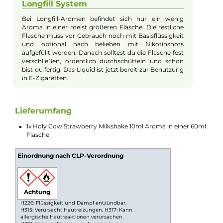
Longfill Aroma
Machen Sie sich bereit für den Milkshake-Wahnsinn mit der
neuen Aromenreihe von Prohibition Vape aus England. Der Ho
Cow Strawberry Milkshake ist eine unwiderstehliche Mischun
aus saftig-frischen Erdbeeren und samtig-cremigen Milchshak
die Ihr Geschmackserlebnis auf ein neues Niveau hebt. Diese
verführerische Mischung kombiniert die fruchtige Süße reifer
Erdbeeren mit der reichhaltigen Cremigkeit eines klassischen
Milchshakes und schafft ein unvergessliches Dampferlebnis.
Perfekt für alle, die auf der Suche nach einer süßen, fruchtigen
und cremigen Geschmacksexplosion sind, ist der Holy Cow
Strawberry Milkshake ein absolutes Muss. Tauchen Sie ein in
diese außergewöhnliche Geschmackskreation und genießen S
diesen erfrischend-fruchtigen Erdbeer-Milchshake.
Longfill System
Bei Longfill-Aromen befindet sich nur ein wenig
Aroma in einer meist größeren Flasche. Die restliche
Flasche muss vor Gebrauch noch mit Basisflüssigkeit
und optional nach belieben mit Nikotinshots
aufgefüllt werden. Danach solltest du die Flasche fest
verschließen, ordentlich durchschütteln und schon