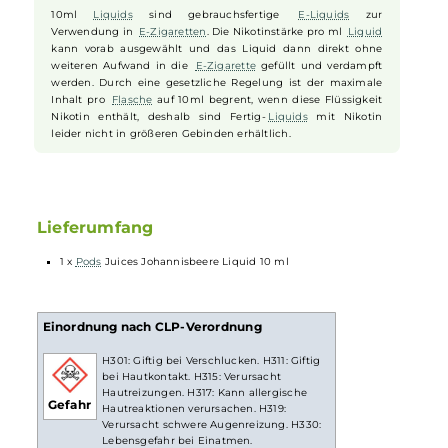
so originalgetreu, dass es sich anfühlt, als ob Sie die frischen Beeren
direkt vom Strauch pflücken. Genießen Sie den köstlichen
Geschmack von Sommerbeeren, wann und wo immer Sie möchten.
Mit dem "
Johannisbeere
"
Liquid
von
Pods Juices
ist jeder Zug ein
Genuss.
10ml Fertig-Liquids
10ml
Liquids
sind gebrauchsfertige
E-Liquids
zur
Verwendung in
E-Zigaretten
. Die Nikotinstärke pro ml
Liquid
kann vorab ausgewählt und das Liquid dann direkt ohne
weiteren Aufwand in die
E-Zigarette
gefüllt und verdampft
werden. Durch eine gesetzliche Regelung ist der maximale
Inhalt pro
Flasche
auf 10ml begrent, wenn diese Flüssigkeit
Nikotin enthält, deshalb sind Fertig-
Liquids
mit Nikotin
leider nicht in größeren Gebinden erhältlich.
Lieferumfang
1 x
Pods
Juices Johannisbeere Liquid 10 ml