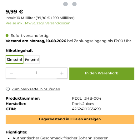
Regulärer Preis:
9,99 €
Inhalt:
10 Milliliter
(99,90 € / 100 Milliliter)
Preise inkl. MwSt. zzgl. Versandkosten
Sofort versandfertig.
Versand am Montag, 10.08.2026
bei Zahlungseingang bis 13:00 
auswählen
Nikotingehalt
12mg/ml
9mg/ml
Produkt Anzahl: Gib den gewünschten Wert ein oder benutze die Schaltflächen um die 
In den Warenkorb
Zum Merkzettel hinzufügen
Produktnummer:
PDJL_JHB-004
Hersteller:
Pods Juices
GTIN:
4262410263499