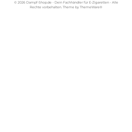
Kostenloser Versand ab 39,00 Euro
ONLINESHOP-SERVICE
SHOP SERVICE
ZAHLUNGS- UND VERSANDARTEN
SICHER EINKAUFEN
STORE PIRMASENS
STORE ZWEIBRÜCKEN
STORE TRIER
STORE WÜRZBURG
Vertrag widerrufen
Alle Preise inkl. gesetzl. Mehrwertsteuer zzgl.
Versandkosten
und
ggf. Nachnahmegebühren, wenn nicht anders angegeben.