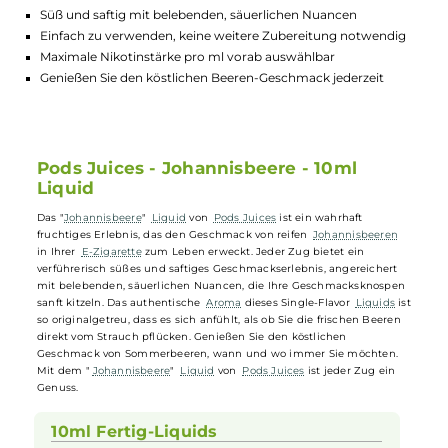
Lagerbestand in Filialen anzeigen
Highlights:
Authentischer Geschmack frischer Johannisbeeren
Süß und saftig mit belebenden, säuerlichen Nuancen
Einfach zu verwenden, keine weitere Zubereitung notwendi
Maximale Nikotinstärke pro ml vorab auswählbar
Genießen Sie den köstlichen Beeren-Geschmack jederzeit
Pods Juices - Johannisbeere - 10ml
Liquid
Das "
Johannisbeere
"
Liquid
von
Pods Juices
ist ein wahrhaft
fruchtiges Erlebnis, das den Geschmack von reifen
Johannisbeeren
in Ihrer
E-Zigarette
zum Leben erweckt. Jeder Zug bietet ein
verführerisch süßes und saftiges Geschmackserlebnis, angereichert
mit belebenden, säuerlichen Nuancen, die Ihre Geschmacksknospe
sanft kitzeln. Das authentische
Aroma
dieses Single-Flavor
Liquids
i