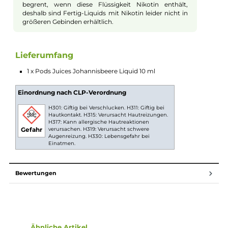
Nuancen, die Ihre Geschmacksknospen sanft kitzeln. Das
authentische Aroma dieses Single-Flavor Liquids ist so
originalgetreu, dass es sich anfühlt, als ob Sie die frischen Bee
direkt vom Strauch pflücken. Genießen Sie den köstlichen
Geschmack von Sommerbeeren, wann und wo immer Sie
möchten. Mit dem "Johannisbeere" Liquid von Pods Juices ist
jeder Zug ein Genuss.
10ml Fertig-Liquids
10ml Liquids sind gebrauchsfertige E-Liquids zur
Verwendung in E-Zigaretten. Die Nikotinstärke pro ml
Liquid kann vorab ausgewählt und das Liquid dann
direkt ohne weiteren Aufwand in die E-Zigarette
gefüllt und verdampft werden. Durch eine gesetzliche
Regelung ist der maximale Inhalt pro Flasche auf 10ml
begrent, wenn diese Flüssigkeit Nikotin enthält,
deshalb sind Fertig-Liquids mit Nikotin leider nicht in
größeren Gebinden erhältlich.
Lieferumfang