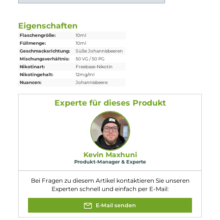
Einordnung nach CLP-Verordnung
H301: Giftig bei Verschlucken. H311: Giftig
bei Hautkontakt. H315: Verursacht
Hautreizungen. H317: Kann allergische
Gefahr
Hautreaktionen verursachen. H319:
Verursacht schwere Augenreizung. H330:
Lebensgefahr bei Einatmen.
Eigenschaften
Flaschengröße:
10ml
Füllmenge:
10ml
Geschmacksrichtung:
Süße Johannisbeeren
Mischungsverhältnis:
50 VG / 50 PG
Nikotinart:
Freebase-Nikotin
Nikotingehalt:
12mg/ml
Nuancen:
Johannisbeere
Experte für dieses Produkt