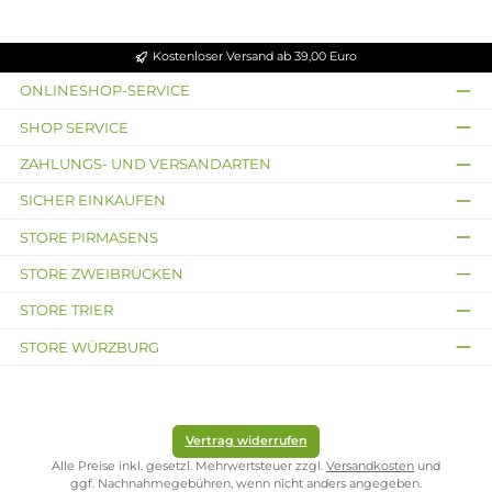
Grüner Apfel
Johannisbee
Kirsche -
- 10ml
re - 10ml
10ml Liquid
Liquid
Liquid
Knackiger
Süße
Süße Kirschen
grüner Apfel
Johannisbeer
Inhalt:
10
en
Milliliter
(99,90 €
Inhalt:
10
/ 100 Milliliter)
Milliliter
(99,90 €
Inhalt:
10
Ab 9,99 €
/ 100 Milliliter)
Milliliter
(99,90 €
Ab 9,99 €
/ 100 Milliliter)
Ab 9,99 €