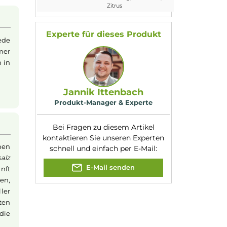
Flaschengröße:
10ml
n Limonaden Note und
Füllmenge:
10ml
gestimmte Mischung
Geschmacksrichtung
Mix aus Limonade,
:
Blauer Himbeere
 jedem Zug belebt
Nikotinart:
Nikotinsalz
dass das
Liquid
auch
Nuancen:
Blaue Himbeere
,
chen 10ml
Flasche
.
Fruchtig
, Limonad
Zitrus
se
Experte für dieses Produk
 Liquid in jede
geschmack immer
ause. Einfach in
en.
Jannik Ittenbach
Produkt-Manager & Experte
Bei Fragen zu diesem Artikel