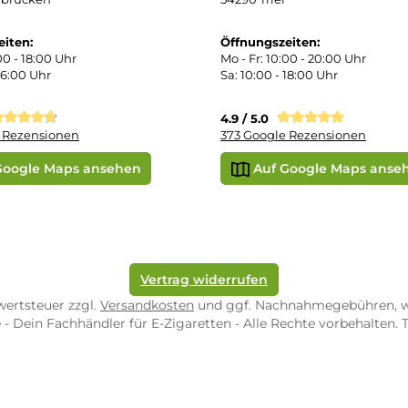
kgabe
Später bezahlen
Vorkass
ektes Produkt
takt
r uns
e Shop in Würzburg
uid-Rechner
ORE ZWEIBRÜCKEN
STORE TRIER
pf-Shop.de Zweibrücken
Dampf-Shop.de Tr
straße 4
Karl-Marx-Str. 59
82 Zweibrücken
54290 Trier
nungszeiten:
Öffnungszeiten:
 Fr: 10:00 - 18:00 Uhr
Mo - Fr: 10:00 - 2
10:00 - 16:00 Uhr
Sa: 10:00 - 18:00 