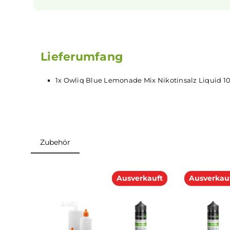
Dampfen
Das Liquid verwendet Nikotinsalz, das für ei
Ziehen sorgt als klassisches Nikotin. Dadurch
das Dampfen für dich angenehmer an und d
schnell ein befriedigendes Gefühl.
Lieferumfang
1x Owliq Blue Lemonade Mix Nikotinsalz Li