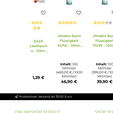
Zubehör
Produktgalerie überspringen
Ausverkauft
Ausv
Durchschnittliche Bewert
Durchs
Durchschnittliche Bewertung von 4.86 v
Ultrabio Basis
Ultra
Flüssigkeit
Flü
ZAZO