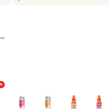
Nikotin ist in
Liquids
bekannt dafür,
scharfen, reizenden Eigengeschmack hat
n sanfteres
(oder auch
NicSalt
) ist es einerseits mögl
 fühlt sich
auch in höheren Dosen pro Zug 
u bekommst
andererseits erfolgt die Aufnahme des Ni
als gewohnt. Natürlich ist bei höheren
darauf zu achten, dass es weniger Züge
gleiche Nikotinaufnahme zu erreichen.
quid 10ml