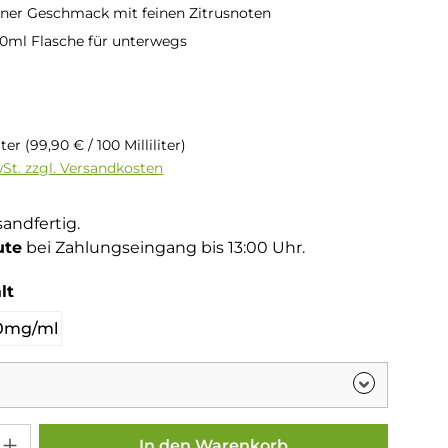
er Geschmack mit feinen Zitrusnoten
10ml Flasche für unterwegs
is:
liter
(99,90 € / 100 Milliliter)
wSt. zzgl. Versandkosten
sandfertig.
ute
bei Zahlungseingang bis 13:00 Uhr.
auswählen
lt
0mg/ml
Gib den gewünschten Wert ein oder benutze die Schaltflächen um die Anza
In den Warenkorb