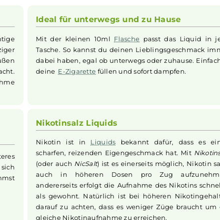
id
vereint fruchtige
blaue Himbeeren
mit einer spritzige
 und ausgewogenen Geschmackserlebnis. Die sorgfältig ab
omen
schafft eine sommerliche Limonadenkreation, die bei
öglicht eine sanfte und schnelle Aufnahme von Nikotin, so
ampfbar bleibt. Geliefert wird das
Liquid
in einer handli
Tag
Ideal für unterwegs und zu Hau
e fruchtige
Mit der kleinen 10ml
Flasche
passt das
pritziger
Tasche. So kannst du deinen Lieblings
 und süßen
dabei haben, egal ob unterwegs oder zuh
nter macht.
deine
E-Zigarette
füllen und sofort dampf
d angenehme
Nikotinsalz Liquids