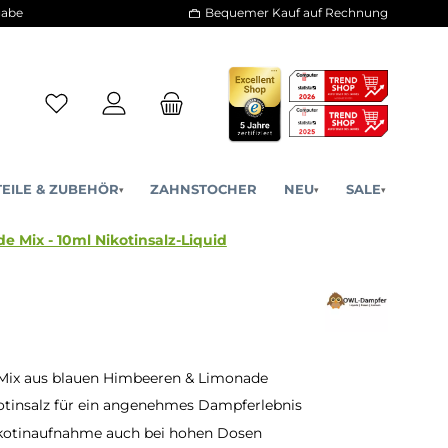
30 Tage Rückgabe
Bequemer Kauf a
ERSATZTEILE & ZUBEHÖR
ZAHNSTOCHER
NE
▾
▾
lue Lemonade Mix - 10ml Nikotinsalz-Liquid
 Mix aus blauen Himbeeren & Limonade
otinsalz für ein angenehmes Dampferlebnis
ikotinaufnahme auch bei hohen Dosen