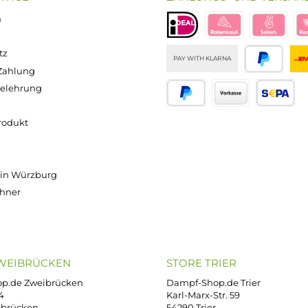
0 - 100ml
Basis
Basis
Nikotinsho
n 120ml
70/30
50/50
t 50/50 -
asche)
100ml
100ml
20mg/ml
Inhalt:
100
Inhalt:
100
Inhalt:
10
alt:
100
Milliliter
Milliliter
Milliliter
lliliter
(429,50 € /
(429,50 € /
(690,00 € /
0 € / 1000
1000
1000
1000
liliter)
Milliliter)
Milliliter)
Milliliter)
,90 €
42,95 €
42,95 €
6,90 €
Versand innerhalb von 24h
OP SERVICE
ZAHLUNGS- U
ressum
B
iDEAL
Klarna R
enschutz
PAY WITH KLARNA
sand & Zahlung
errufsbelehrung