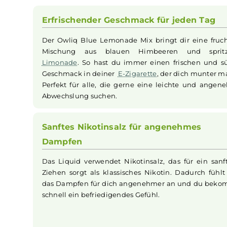
Das Owliq Blue Lemonade Mix Nikotinsalz
Liqu
feinen Zitrusnuancen zu einem erfrischenden
aus süßen, leicht würzigen und säuerlichen
Ar
und begeistert. Das enthaltene Nikotinsalz erm
in höheren Nikotinkonzentrationen angenehm d
Erfrischender Geschmack für jeden 
Der Owliq Blue Lemonade Mix bringt dir ein
Mischung aus blauen Himbeeren und s
Limonade
. So hast du immer einen frischen
Geschmack in deiner
E-Zigarette
, der dich mu
Perfekt für alle, die gerne eine leichte un
Abwechslung suchen.
Sanftes Nikotinsalz für angenehmes