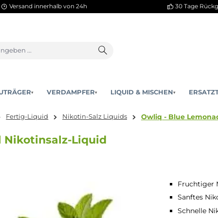
Versand innerhalb von 24h
AKKUTRÄGER
VERDAMPFER
LIQUID & MISCHEN
▾
▾
Owliq - B
schen
Fertig-Liquid
Nikotin-Salz Liquids
10ml Nikotinsalz-Liquid
Fruchtiger
Sanftes Nik
Schnelle N