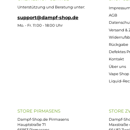
50/50 - 100ml
70/3
Leerflasch
(in 120ml
(i
e - 125ml
Flasche)
Fl
Oval aus
HDPE
Inhalt:
100
Inh
Milliliter
Mi
(469,00 € / 1000
(399,0
Milliliter)
Mil
1,29 €
46,90 €
39
Kostenloser Versand ab 39,00 Euro
ONLINESHOP-SERVICE
SH
Unterstützung und Beratung unter:
Imp
AG
support@dampf-shop.de
Dat
Mo. - Fr. 11:00 - 18:00 Uhr
Ver
Wid