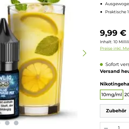
Ausgewogen
Praktische 
Regulärer Pre
9,99 €
Inhalt:
10 Milli
Preise inkl. M
Sofort ver
Versand he
Nikotingeha
10mg/ml
2
Zubehör
Produkt Anzahl: 