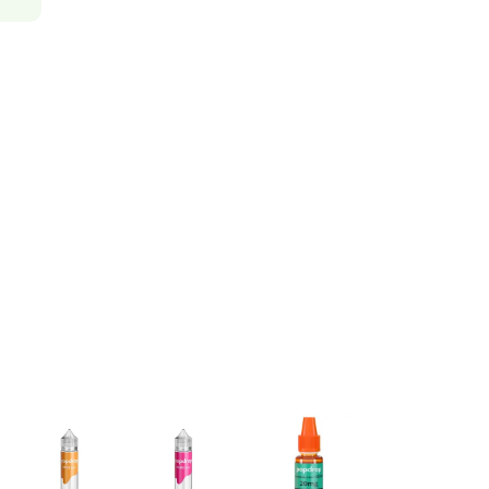
kontaktieren Sie unseren Expert
 dass es einen
schnell und einfach per E-Mail:
. Mit
Nikotinsalz
E-Mail senden
ich, Nikotin sanft
aufzunehmen,
kotins schneller
 Nikotingehalten
 braucht um die