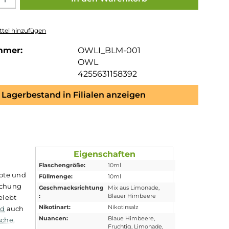
tel hinzufügen
mmer:
OWLI_BLM-001
OWL
4255631158392
Lagerbestand in Filialen anzeigen
Eigenschaften