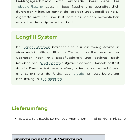
Höchste Qualität ist für OWL eine Selbstverständlichkeit.
„Made in Germany“ kommt nicht nur mit garantiert bester
Herstellung, sondern auch mit streng kontrollierten
Inhaltsstoffen. Das Ergebnis: ein
Liquid
mit intensivem
Geschmack, das du bedenkenlos genießen und deinen
Freunden empfehlen kannst.
Praktische Größe, ideal unterwegs
Dank der handlichen 60 ml
Flasche
hast du deinen
Lieblingsgeschmack Exotic Lemonade überall dabei. Die
robuste
Flasche
passt in jede Tasche und begleitet dich
durch den Alltag. So kannst du jederzeit und überall deine E-
Zigarette auffüllen und bist bereit für deinen persönlichen
exotischen Kurztrip zwischendurch.
Longfill System
Bei
Longfill-Aromen
befindet sich nur ein wenig Aroma in
einer meist größeren Flasche. Die restliche Flasche muss vor
Gebrauch noch mit Basisflüssigkeit und optional nach
belieben mit
Nikotinshots
aufgefüllt werden. Danach solltest
du die Flasche fest verschließen, ordentlich durchschütteln