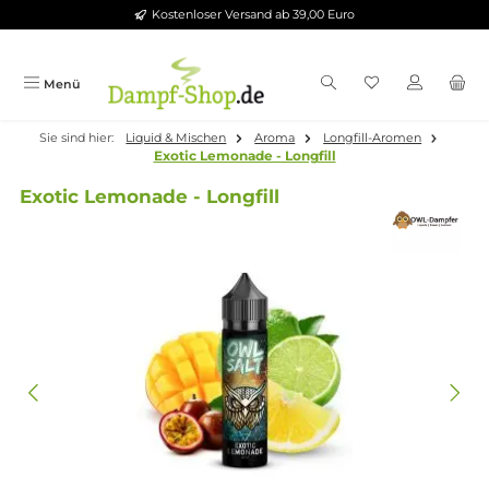
Kostenloser Versand ab 39,00 Euro
Zum Hauptinhalt springen
Menü
Sie sind hier:
Liquid & Mischen
Aroma
Longfill-Aromen
Exotic Lemonade - Longfill
Exotic Lemonade - Longfill
Bildergalerie überspringen