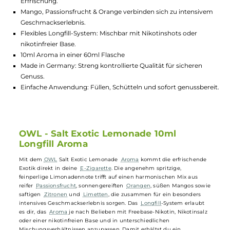
Lagerbestand in Filialen anzeigen
Highlights:
Fruchtig-frische Limonade mit exotischen Früchten für tägl
Erfrischung.
Mango, Passionsfrucht & Orange verbinden sich zu intensiv
Geschmackserlebnis.
Flexibles Longfill-System: Mischbar mit Nikotinshots oder
nikotinfreier Base.
10ml Aroma in einer 60ml Flasche
Made in Germany: Streng kontrollierte Qualität für sicheren
Genuss.
Einfache Anwendung: Füllen, Schütteln und sofort genussber
OWL - Salt Exotic Lemonade 10ml
Longfill Aroma
Mit dem
OWL
Salt Exotic Lemonade
Aroma
kommt die erfrischende