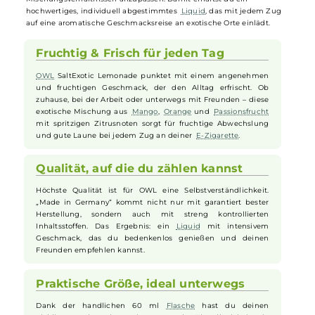
Exotik direkt in deine
E-Zigarette
. Die angenehm spritzige,
feinperlige Limonadennote trifft auf einen harmonischen Mix aus
reifer
Passionsfrucht
, sonnengereiften
Orangen
, süßen Mangos sow
saftigen
Zitronen
und
Limetten
, die zusammen für ein besonders
intensives Geschmackserlebnis sorgen. Das
Longfill
-System erlaubt
es dir, das
Aroma
je nach Belieben mit Freebase-Nikotin, Nikotinsal
oder einer nikotinfreien Base und in unterschiedlichen
Mischungsverhältnissen anzupassen. Damit erhältst du ein
hochwertiges, individuell abgestimmtes
Liquid
, das mit jedem Zug
auf eine aromatische Geschmacksreise an exotische Orte einlädt.
Fruchtig & Frisch für jeden Tag
OWL
SaltExotic Lemonade punktet mit einem angenehmen
und fruchtigen Geschmack, der den Alltag erfrischt. Ob
zuhause, bei der Arbeit oder unterwegs mit Freunden – diese
exotische Mischung aus
Mango
,
Orange
und
Passionsfrucht
mit spritzigen Zitrusnoten sorgt für fruchtige Abwechslung
und gute Laune bei jedem Zug an deiner
E-Zigarette
.
Qualität, auf die du zählen kannst