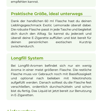
Zug auf eine aromatische Geschmacksreise an exotische Orte
einlädt.
Fruchtig & Frisch für jeden Tag
OWL SaltExotic Lemonade punktet mit einem
angenehmen und fruchtigen Geschmack, der den
Alltag erfrischt. Ob zuhause, bei der Arbeit oder
unterwegs mit Freunden – diese exotische Mischung
aus Mango, Orange und Passionsfrucht mit spritzigen
Zitrusnoten sorgt für fruchtige Abwechslung und
gute Laune bei jedem Zug an deiner E-Zigarette.
Qualität, auf die du zählen kannst
Höchste Qualität ist für OWL eine
Selbstverständlichkeit. „Made in Germany“ kommt
nicht nur mit garantiert bester Herstellung, sondern
auch mit streng kontrollierten Inhaltsstoffen. Das
Ergebnis: ein Liquid mit intensivem Geschmack, das
du bedenkenlos genießen und deinen Freunden
empfehlen kannst.