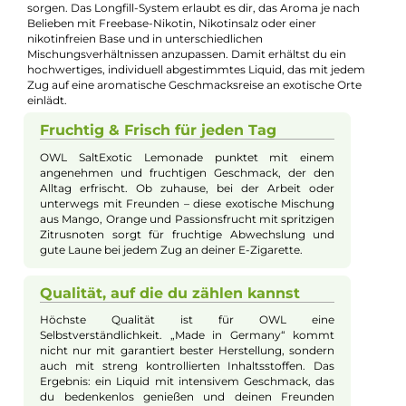
🧮
Zum Liquid-Rechner
– dein Mischverhältnis in Sekunden
exakt berechnen: Basis, Aroma und Nikotinshots.
Beschreibung
OWL - Salt Exotic Lemonade 10ml Longfill
Aroma
Mit dem OWL Salt Exotic Lemonade Aroma kommt die
erfrischende Exotik direkt in deine E-Zigarette. Die angenehm
spritzige, feinperlige Limonadennote trifft auf einen
harmonischen Mix aus reifer Passionsfrucht, sonnengereiften
Orangen, süßen Mangos sowie saftigen Zitronen und Limetten
die zusammen für ein besonders intensives Geschmackserlebn
sorgen. Das Longfill-System erlaubt es dir, das Aroma je nach
Belieben mit Freebase-Nikotin, Nikotinsalz oder einer
nikotinfreien Base und in unterschiedlichen
Mischungsverhältnissen anzupassen. Damit erhältst du ein
hochwertiges, individuell abgestimmtes Liquid, das mit jedem