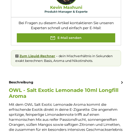
Eigenschaften
Dosierempfehlung:
16,7 %
Flaschengröße:
60ml
Füllmenge:
10ml
Geschmacksrichtu
Mix aus Passionsfrucht, Mangos, Orangen, Zitronen und
ng:
Limetten
Nuancen:
Limette
, Limonade
, Mango
, Orange
, Passionsfrucht
,
Zitrone
Experte für dieses Produkt
Kevin Maxhuni
Produkt-Manager & Experte
Bei Fragen zu diesem Artikel kontaktieren Sie unseren
Experten schnell und einfach per E-Mail:
E-Mail senden