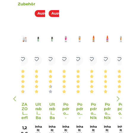
Lieferumfang
1x OWL Salt Exotic Lemonade Aroma 10ml in einer 60ml
Flasche
Einordnung nach CLP-Verordnung
H317: Kann allergische Hautreaktionen
verursachen. H412: Schädlich für
Wasserorganismen, mit langfristiger
Wirkung. 208: Enthält Dipenten, Allyl-3-
Achtung
cyclohexylpropionat, Furaneol, Limonen,
Linalool. Kann allergische Reaktionen
hervorrufen. Enthält Orangenöl;
Benzylalkohol; Limettenöl (Citrus aurantifolia);
Dipenten.
Infos zum Hersteller
Folgende Infos zum Hersteller sind verfübar...
Mehr
Bewertungen