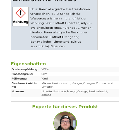
und schon bist du fertig. Das
Liquid
ist jetzt bereit zur
Benutzung in
E-Zigaretten
.
Lieferumfang
1x OWL Salt Exotic Lemonade Aroma 10ml in einer 60ml Flasche
Einordnung nach CLP-Verordnung
H317: Kann allergische Hautreaktionen
verursachen. H412: Schädlich für
Wasserorganismen, mit langfristiger
Achtung
Wirkung. 208: Enthält Dipenten, Allyl-3-
cyclohexylpropionat, Furaneol, Limonen,
Linalool. Kann allergische Reaktionen
hervorrufen. Enthält Orangenöl;
Benzylalkohol; Limettenöl (Citrus
aurantifolia); Dipenten.