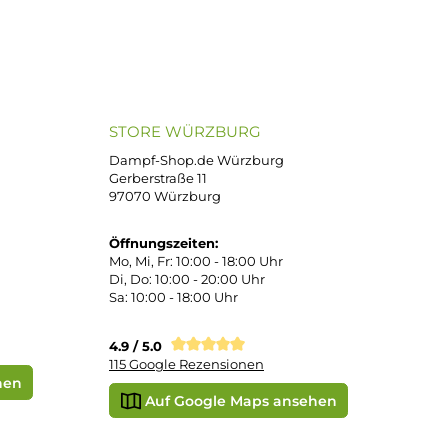
ND VERSANDARTEN
SICHER EINKAUFEN
Bei uns kaufen Sie sicher ein!
atenkauf
Klarna Sofortüberweisung
Klarna Rechnung
PayPal
DHL Paket (Eigenhändig)
e
SEPA Lastschrift
STORE WÜRZBURG