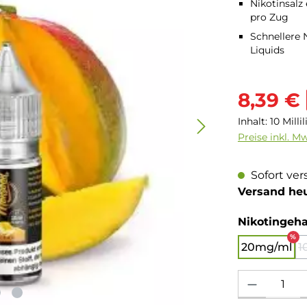
Nikotinsalz
pro Zug
Schnellere
Liquids
Verkaufsprei
8,39 €
Inhalt:
10 Milli
Preise inkl. M
Sofort ver
Versand he
Nikotingeha
%
20mg/ml
1
Produkt Anzahl: 