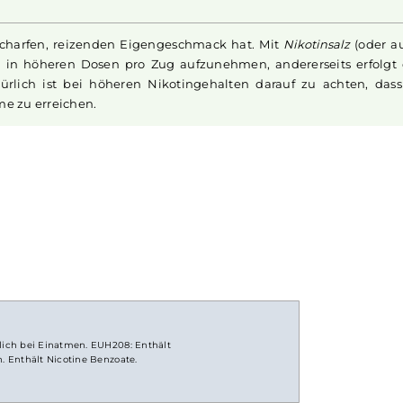
milden und feinsüßen Geschmack der reifen Tropenfrucht per
h förmlich zu schmecken glaubst. Eine angenehme
Menthol
-
fekte Erfrischung an heißen Sommertagen. Fülle den Tank 
eine Geschmacksknospen auf eine tropische Reise!
einen scharfen, reizenden Eigengeschmack hat. Mit
Nikoti
anft auch in höheren Dosen pro Zug aufzunehmen, anderers
. Natürlich ist bei höheren Nikotingehalten darauf zu 
ufnahme zu erreichen.