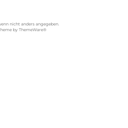
ier
Dampf-Shop.de Würzburg
Gerberstraße 11
97070 Würzburg
Öffnungszeiten:
0:00 Uhr
Mo, Mi, Fr: 10:00 - 18:00 Uhr
Uhr
Di, Do: 10:00 - 20:00 Uhr
Sa: 10:00 - 18:00 Uhr
sionen
4.9 / 5.0
115 Google Rezensionen
e Maps ansehen
Auf Google Maps anse
gebühren, wenn nicht anders angegeben.