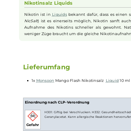
ein Mango-
Liquid
kreiert, das den aromatisch-
so intensiv, dass Du das cremige Fruchtfleisc
Geschmackserlebnis ab und garantiert die per
dieser exotischen Frischebombe und schicke D
Nikotinsalz Liquids
Nikotin ist in
Liquids
bekannt dafür, dass es 
NicSalt
) ist es einerseits möglich, Nikotin s
Aufnahme des Nikotins schneller als gewohnt
weniger Züge braucht um die gleiche Nikotina
Lieferumfang