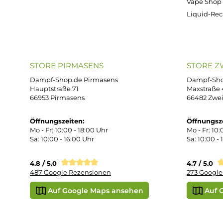
ONLINESHOP-SERVICE
SH
Unterstützung und Beratung unter:
Imp
AG
support@dampf-shop.de
Dat
Mo. - Fr. 11:00 - 18:00 Uhr
Ver
Wid
Rüc
Def
Kon
Übe
Vap
Liq
STORE PIRMASENS
ST