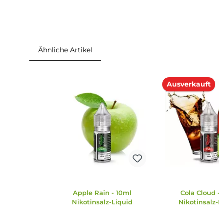
1x
Monsoon
Mango Flash Nikotinsalz
Liqui
Einordnung nach CLP-Verordnung
H301: Giftig bei Verschlucken. H332: Gesundh
Geranylacetat. Kann allergische Reaktionen he
Gefahr
Ähnliche Artikel
Produktgalerie überspringen
Ausverk