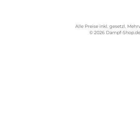
Dampf-Shop.de Pirmasens
Dam
Hauptstraße 71
Max
66953 Pirmasens
664
Öffnungszeiten:
Öff
Mo - Fr: 10:00 - 18:00 Uhr
Mo -
Sa: 10:00 - 16:00 Uhr
Sa: 
4.8 / 5.0
4.7 
487 Google Rezensionen
273
Auf Google Maps ansehen
Alle Preise inkl. gesetz