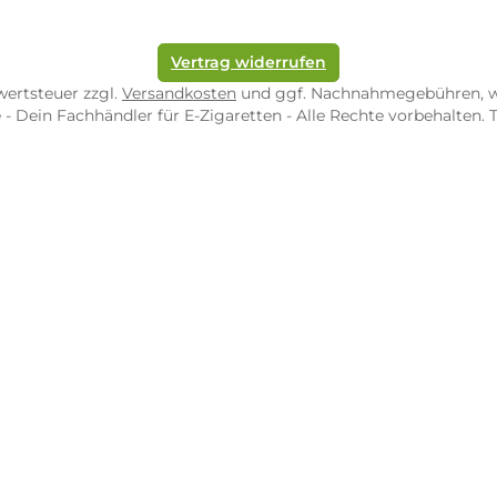
pf-Shop.de Zweibrücken
Dampf-Shop.de Tr
straße 4
Karl-Marx-Str. 59
82 Zweibrücken
54290 Trier
nungszeiten:
Öffnungszeiten:
 Fr: 10:00 - 18:00 Uhr
Mo - Fr: 10:00 - 2
10:00 - 16:00 Uhr
Sa: 10:00 - 18:00 
/ 5.0
4.9 / 5.0
 Google Rezensionen
373 Google Rezen
Auf Google Maps ansehen
Auf Googl
Vertrag widerrufen
l. Mehrwertsteuer zzgl.
Versandkosten
und ggf. Nachnahme