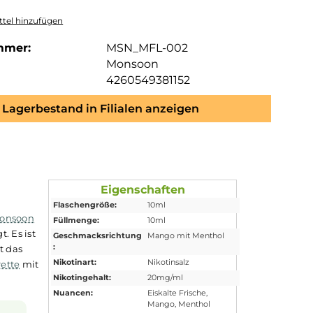
tel hinzufügen
mmer:
MSN_MFL-002
Monsoon
4260549381152
Lagerbestand in Filialen anzeigen
Eigenschaften
Flaschengröße:
10ml
alisten von
Monsoon