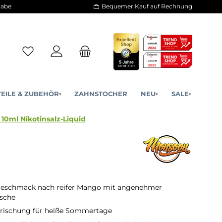
30 Tage Rückgabe
Bequemer Kauf a
ERSATZTEILE & ZUBEHÖR
ZAHNSTOCHER
NE
▾
▾
ango Flash - 10ml Nikotinsalz-Liquid
 Geschmack nach reifer Mango mit angenehmer
ische
frischung für heiße Sommertage