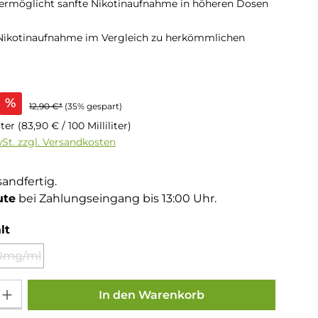
 ermöglicht sanfte Nikotinaufnahme in höheren Dosen
 Nikotinaufnahme im Vergleich zu herkömmlichen
s:
%
12,90 €*
(35% gespart)
liter
(83,90 € / 100 Milliliter)
wSt. zzgl. Versandkosten
sandfertig.
ute
bei Zahlungseingang bis 13:00 Uhr.
auswählen
lt
0mg/ml
(Diese Option ist zurzeit nicht verfügbar.)
Gib den gewünschten Wert ein oder benutze die Schaltflächen um die Anza
In den Warenkorb