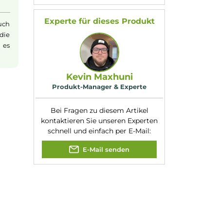
Füllmenge:
10ml
fekt einfängt. Es ist
Geschmacksrichtung
Mango mit Menth
:
Frische
rundet das
Nikotinart:
Nikotinsalz
Deiner
E-Zigarette
mit
Nikotingehalt:
20mg/ml
Nuancen:
Eiskalte Frische
,
Mango
, Menthol
Experte für dieses Produk
nsalz
(oder auch
eits erfolgt die
achten, dass es
Kevin Maxhuni
Produkt-Manager & Experte
Bei Fragen zu diesem Artikel
kontaktieren Sie unseren Expert
schnell und einfach per E-Mail: