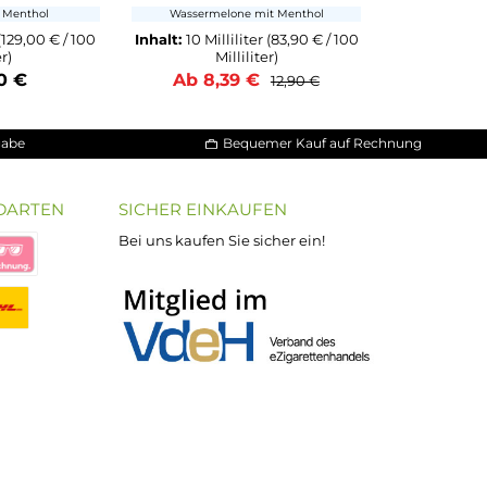
megranate Breeze - 10ml
Watermelon Crush - 10ml
Nikotinsalz-Liquid
Nikotinsalz-Liquid
Granatapfel mit Menthol
Wassermelone mit Menthol
t:
10 Milliliter
(129,00 € / 100
Inhalt:
10 Milliliter
(83,90 € / 
Milliliter)
Milliliter)
Ab 12,90 €
Ab 8,39 €
12,90 €
30 Tage Rückgabe
Bequemer Kauf a