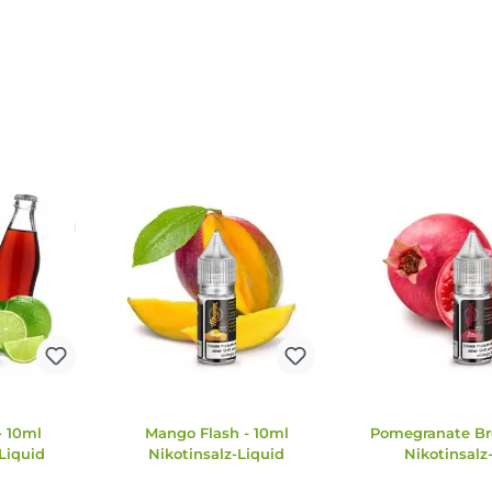
d
10 ml
eitsschädlich bei Einatmen. EUH208: Enthält
rvorrufen. Enthält Nicotine Benzoate.
auft