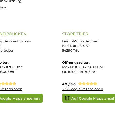
OP SERVICE
ZAHLUNGS- U
ressum
B
iDEAL
Klarna R
enschutz
PAY WITH KLARNA
sand & Zahlung
errufsbelehrung
kgabe
Später bezahlen
Vorkass
ektes Produkt
takt
r uns
e Shop in Würzburg
uid-Rechner
ORE ZWEIBRÜCKEN
STORE TRIER