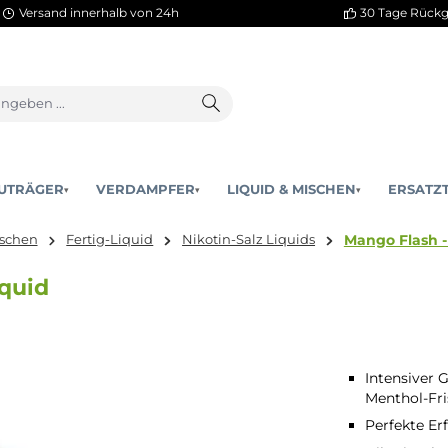
Versand innerhalb von 24h
AKKUTRÄGER
VERDAMPFER
LIQUID & MISCHEN
▾
▾
M
id & Mischen
Fertig-Liquid
Nikotin-Salz Liquids
z-Liquid
Intensiver
Menthol-Fr
Perfekte Er