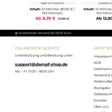
Apple Rain - 10ml
Cola 
Nikotinsalz-Liquid
Nikot
Apfel mit Menthol
E
Inhalt:
10 Milliliter
(83,90 € /
Inhalt:
10 
100 Milliliter)
100
Ab 8,39 €
Ab
12,90 €
Kostenloser Versand ab 39,00 Euro