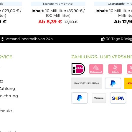
Cloud - 10ml
Mango Flash - 10ml
Po
insalz-Liquid
Nikotinsalz-Liquid
iskalte Cola
Mango mit Menthol
Milliliter
(129,00 € /
Inhalt:
10 Milliliter
(83,90 € /
Inhal
 Milliliter)
100 Milliliter)
 12,90 €
Ab 8,39 €
12,90 €
Versand innerhalb von 24h