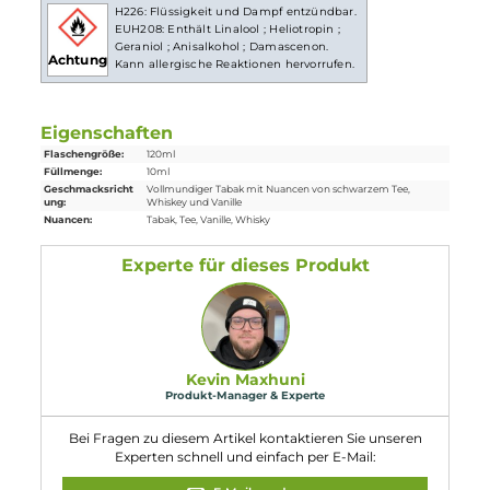
Lieferumfang
1x Lädla Juice Odin Aroma 10ml in einer 120ml Flasche
Einordnung nach CLP-Verordnung
H226: Flüssigkeit und Dampf entzündbar.
EUH208: Enthält Linalool ; Heliotropin ;
Geraniol ; Anisalkohol ; Damascenon.
Achtung
Kann allergische Reaktionen hervorrufen.
Eigenschaften
Flaschengröße:
120ml
Füllmenge:
10ml
Geschmacksricht
Vollmundiger Tabak mit Nuancen von schwarzem Tee,
ung:
Whiskey und Vanille
Nuancen:
Tabak
, Tee
, Vanille
, Whisky