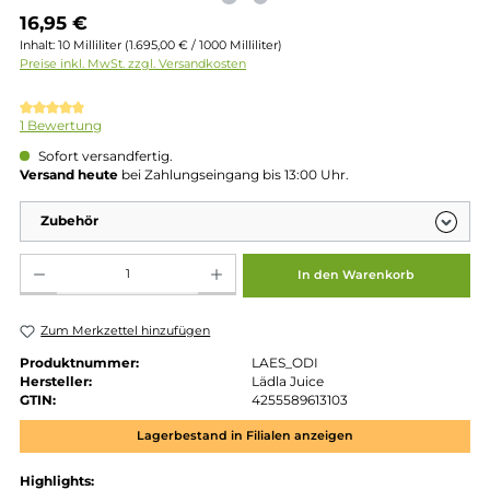
Regulärer Preis:
16,95 €
Inhalt:
10 Milliliter
(1.695,00 € / 1000 Milliliter)
Preise inkl. MwSt. zzgl. Versandkosten
Durchschnittliche Bewertung von 5 von 5 Sternen
1 Bewertung
Sofort versandfertig.
Versand heute
bei Zahlungseingang bis 13:00 Uhr.
Zubehör
Produkt Anzahl: Gib den gewünschten Wert ein oder benutze die Schaltflächen um die 
In den Warenkorb
Zum Merkzettel hinzufügen
Produktnummer:
LAES_ODI
Hersteller:
Lädla Juice