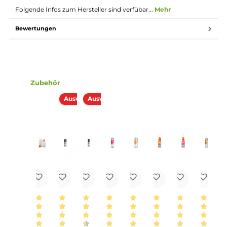
bist du fertig. Das Liquid ist jetzt bereit zur Benutzung
in E-Zigaretten.
Lieferumfang
1x Lädla Juice Odin Aroma 10ml in einer 120ml Flasche
Einordnung nach CLP-Verordnung
H226: Flüssigkeit und Dampf entzündbar.
EUH208: Enthält Linalool ; Heliotropin ;
Geraniol ; Anisalkohol ; Damascenon. Kann
allergische Reaktionen hervorrufen.
Achtung
Infos zum Hersteller
Folgende Infos zum Hersteller sind verfübar...
Mehr
Bewertungen