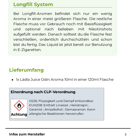
Lädla Juice - Odin 10ml Longfill Aroma
Die Meister von Bamberger Dampferlädla haben mit "Odin" au
ihrer Lädla Juice Longfill Reihe ein Aroma geschaffen, das wür
ist, den Namen des mächtigen nordischen Göttervaters zu
tragen. Diese einzigartige Mischung vereint kräftigen,
vollmundigen Tabak mit charakteristischen rauchigen und
herben Noten, die ehemalige Raucher zu schätzen wissen, mit
dem reichen Geschmack eines über Jahre im Holzfass gereift
Whiskys. Ein Schuss kräftiger schwarzer Tee kitzelt die
Geschmacksknospen, während eine Prise echter Bourbon Vani
eine sanfte, exotische Süße hinzufügt. Zusammen erzeugen di
Elemente ein Aroma, das dich mit jedem Zug an der E-Zigaret
in die epische Welt der nordischen Mythologie entführt und ei
wahrhaft göttliches Dampferlebnis bietet. Mit "Odin" von Lädl
Juice wird der Alltag zur heroischen Geschmacksreise!
Longfill System
Bei Longfill-Aromen befindet sich nur ein wenig
Aroma in einer meist größeren Flasche. Die restliche
Flasche muss vor Gebrauch noch mit Basisflüssigkeit
und optional nach belieben mit Nikotinshots
aufgefüllt werden. Danach solltest du die Flasche fest
verschließen, ordentlich durchschütteln und schon