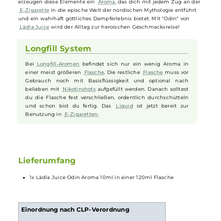
Lädla Juice
Longfill
Reihe ein
Aroma
geschaffen, das würdig ist, den
Namen des mächtigen nordischen Göttervaters zu tragen. Diese
einzigartige Mischung vereint kräftigen, vollmundigen
Tabak
mit
charakteristischen rauchigen und herben Noten, die ehemalige
Raucher zu schätzen wissen, mit dem reichen Geschmack eines übe
Jahre im Holzfass gereiften Whiskys. Ein Schuss kräftiger
schwarzer
Tee
kitzelt die Geschmacksknospen, während eine Prise echter
Bourbon
Vanille
eine sanfte, exotische Süße hinzufügt. Zusammen
erzeugen diese Elemente ein
Aroma
, das dich mit jedem Zug an de
E-Zigarette
in die epische Welt der nordischen Mythologie entführt
und ein wahrhaft göttliches Dampferlebnis bietet. Mit "Odin" von
Lädla Juice
wird der Alltag zur heroischen Geschmacksreise!
Longfill System
Bei
Longfill-Aromen
befindet sich nur ein wenig Aroma in
einer meist größeren
Flasche
. Die restliche
Flasche
muss vor
Gebrauch noch mit Basisflüssigkeit und optional nach
belieben mit
Nikotinshots
aufgefüllt werden. Danach solltest
du die Flasche fest verschließen, ordentlich durchschütteln
und schon bist du fertig. Das
Liquid
ist jetzt bereit zur
Benutzung in
E-Zigaretten
.