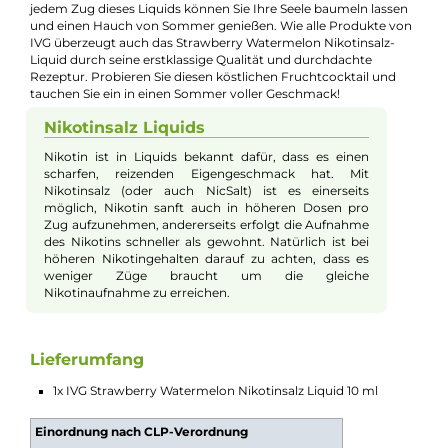
Beschreibung
IVG - Strawberry Watermelon - 10ml
Nikotinsalz-Liquid
Genießen Sie mit dem IVG Strawberry Watermelon Nikotinsalz
Liquid einen Sommercocktail der Extraklasse. Dieses Aroma
kombiniert den süßen, intensiven Geschmack
sonnenverwöhnter Erdbeeren mit der erfrischenden Note reif
Wassermelone, wodurch ein einzigartiges und unwiderstehlic
fruchtiges Geschmackserlebnis entsteht. Trotz ihrer
Verschmelzung lassen sich die Nuancen der beiden Früchte
deutlich herausschmecken, wodurch Ihr Gaumen zu einem
entspannten Treffen in der Hängematte eingeladen wird. Mit
jedem Zug dieses Liquids können Sie Ihre Seele baumeln lasse
und einen Hauch von Sommer genießen. Wie alle Produkte v
IVG überzeugt auch das Strawberry Watermelon Nikotinsalz-
Liquid durch seine erstklassige Qualität und durchdachte
Rezeptur. Probieren Sie diesen köstlichen Fruchtcocktail und
tauchen Sie ein in einen Sommer voller Geschmack!
Nikotinsalz Liquids