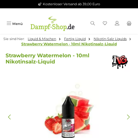
Kostenloser Versand ab 39,00 Euro
Zum Hauptinhalt springen
Menü
Sie sind hier:
Liquid & Mischen
Fertig-Liquid
Nikotin-Salz Liqui
Strawberry Watermelon - 10ml Nikotinsalz-Liquid
Strawberry Watermelon - 10ml
Nikotinsalz-Liquid
Bildergalerie überspringen