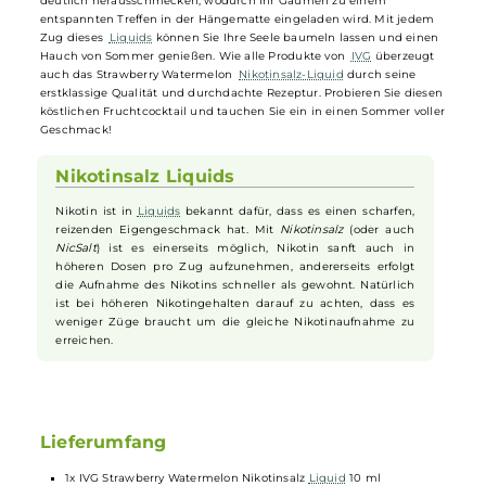
Nikotinsalz-Liquid
Genießen Sie mit dem
IVG
Strawberry Watermelon
Nikotinsalz-Liqu
einen Sommercocktail der Extraklasse. Dieses
Aroma
kombiniert de
süßen, intensiven Geschmack sonnenverwöhnter
Erdbeeren
mit de
erfrischenden Note reifer
Wassermelone
, wodurch ein einzigartiges
und unwiderstehlich fruchtiges Geschmackserlebnis entsteht. Trotz
ihrer Verschmelzung lassen sich die Nuancen der beiden Früchte
deutlich herausschmecken, wodurch Ihr Gaumen zu einem
entspannten Treffen in der Hängematte eingeladen wird. Mit jedem
Zug dieses
Liquids
können Sie Ihre Seele baumeln lassen und eine
Hauch von Sommer genießen. Wie alle Produkte von
IVG
überzeugt
auch das Strawberry Watermelon
Nikotinsalz-Liquid
durch seine
erstklassige Qualität und durchdachte Rezeptur. Probieren Sie diese
köstlichen Fruchtcocktail und tauchen Sie ein in einen Sommer voll
Geschmack!
Nikotinsalz Liquids
Nikotin ist in
Liquids
bekannt dafür, dass es einen scharfen,
reizenden Eigengeschmack hat. Mit
Nikotinsalz
(oder auch
NicSalt
) ist es einerseits möglich, Nikotin sanft auch in
höheren Dosen pro Zug aufzunehmen, andererseits erfolgt
die Aufnahme des Nikotins schneller als gewohnt. Natürlich