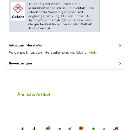
Nikotin ist in Liquids bekannt dafür, dass es einen
scharfen, reizenden Eigengeschmack hat. Mit
Nikotinsalz (oder auch NicSalt) ist es einerseits
möglich, Nikotin sanft auch in höheren Dosen pro
Zug aufzunehmen, andererseits erfolgt die Aufnahme
des Nikotins schneller als gewohnt. Natürlich ist bei
höheren Nikotingehalten darauf zu achten, dass es
weniger Züge braucht um die gleiche
Nikotinaufnahme zu erreichen.
Lieferumfang
1x IVG Strawberry Watermelon Nikotinsalz Liquid 10 ml
Einordnung nach CLP-Verordnung
H301: Giftig bei Verschlucken. H312:
Gesundheitsschädlich bei Hautkontakt. H412:
Schädlich für Wasserorganismen, mit
langfristiger Wirkung. EUH208: Enthält 4-
Gefahr
Hydroxy-2,5-dimethyl- 3(2H)-furanone. Kann
allergische Reaktionen hervorrufen. Enthält