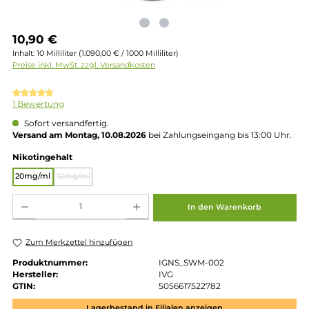
Regulärer Preis:
10,90 €
Inhalt:
10 Milliliter
(1.090,00 € / 1000 Milliliter)
Preise inkl. MwSt. zzgl. Versandkosten
Durchschnittliche Bewertung von 5 von 5 Sternen
1 Bewertung
Sofort versandfertig.
Versand am Montag, 10.08.2026
bei Zahlungseingang bis 13:00 
auswählen
Nikotingehalt
20mg/ml
10mg/ml
(Diese Option ist zurzeit nicht verfügbar.)
Produkt Anzahl: Gib den gewünschten Wert ein oder benutze die Schaltflächen um die 
In den Warenkorb
Zum Merkzettel hinzufügen