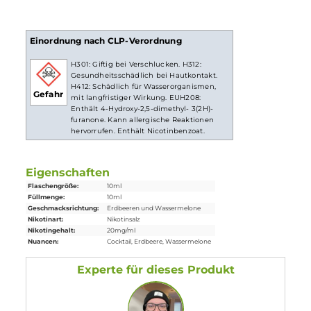
ist bei höheren Nikotingehalten darauf zu achten, dass es
weniger Züge braucht um die gleiche Nikotinaufnahme zu
erreichen.
Lieferumfang
1x IVG Strawberry Watermelon Nikotinsalz
Liquid
10 ml
Einordnung nach CLP-Verordnung
H301: Giftig bei Verschlucken. H312:
Gesundheitsschädlich bei Hautkontakt.
H412: Schädlich für Wasserorganismen,
Gefahr
mit langfristiger Wirkung. EUH208:
Enthält 4-Hydroxy-2,5-dimethyl- 3(2H)-
furanone. Kann allergische Reaktionen
hervorrufen. Enthält Nicotinbenzoat.