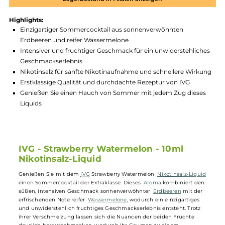
Produktnummer:
IGNS_SWM-002
Hersteller:
IVG
GTIN:
5056617522782
Lagerbestand in Filialen anzeigen
Highlights:
Einzigartiger Sommercocktail aus sonnenverwöhnten
Erdbeeren und reifer Wassermelone
Intensiver und fruchtiger Geschmack für ein unwiderstehlic
Geschmackserlebnis
Nikotinsalz für sanfte Nikotinaufnahme und schnellere Wirk
Erstklassige Qualität und durchdachte Rezeptur von IVG
Genießen Sie einen Hauch von Sommer mit jedem Zug diese
Liquids
IVG - Strawberry Watermelon - 10ml