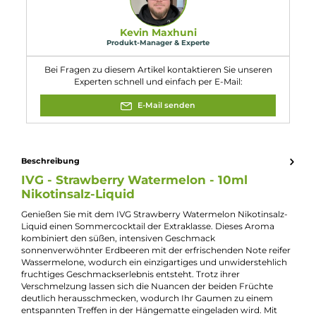
Eigenschaften
Flaschengröße:
10ml
Füllmenge:
10ml
Geschmacksrichtung:
Erdbeeren und Wassermelone
Nikotinart:
Nikotinsalz
Nikotingehalt:
20mg/ml
Nuancen:
Cocktail
, Erdbeere
, Wassermelone
Experte für dieses Produkt
Kevin Maxhuni
Produkt-Manager & Experte
Bei Fragen zu diesem Artikel kontaktieren Sie unseren
Experten schnell und einfach per E-Mail:
E-Mail senden