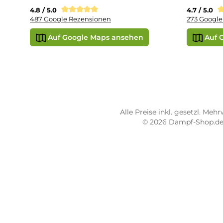
STORE PIRMASENS
ST
Dampf-Shop.de Pirmasens
Dam
Hauptstraße 71
Max
66953 Pirmasens
664
Öffnungszeiten:
Öff
Mo - Fr: 10:00 - 18:00 Uhr
Mo -
Sa: 10:00 - 16:00 Uhr
Sa: 
4.8 / 5.0
4.7 
487 Google Rezensionen
273
Auf Google Maps ansehen