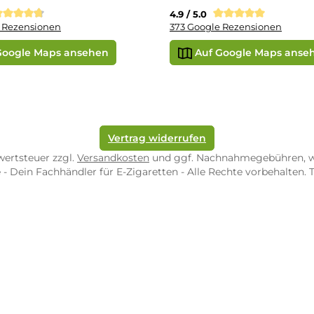
ORE ZWEIBRÜCKEN
STORE TRIER
pf-Shop.de Zweibrücken
Dampf-Shop.de Tr
straße 4
Karl-Marx-Str. 59
82 Zweibrücken
54290 Trier
nungszeiten:
Öffnungszeiten:
 Fr: 10:00 - 18:00 Uhr
Mo - Fr: 10:00 - 2
10:00 - 16:00 Uhr
Sa: 10:00 - 18:00 
/ 5.0
4.9 / 5.0
 Google Rezensionen
373 Google Rezen
Auf Google Maps ansehen
Auf Googl