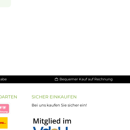
nsalz
(oder auch
eits erfolgt die
achten, dass es