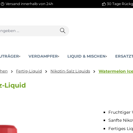
Versand innerhalb von 24h
AKKUTRÄGER
VERDAMPFER
LIQUID & MISCHEN
▾
▾
Wat
 & Mischen
Fertig-Liquid
Nikotin-Salz Liquids
nsalz-Liquid
Fruchtiger
Sanfte Nik
Fertiges Li