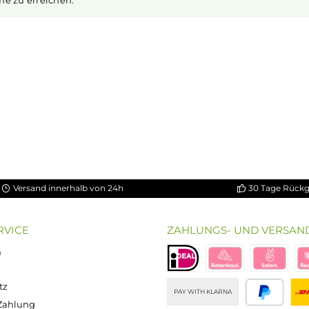
wo du gerade bist.
einen scharfen, reizenden Eigengeschmack hat. Mit
Nikoti
anft auch in höheren Dosen pro Zug aufzunehmen, anderers
. Natürlich ist bei höheren Nikotingehalten darauf zu 
ufnahme zu erreichen.
id 10ml