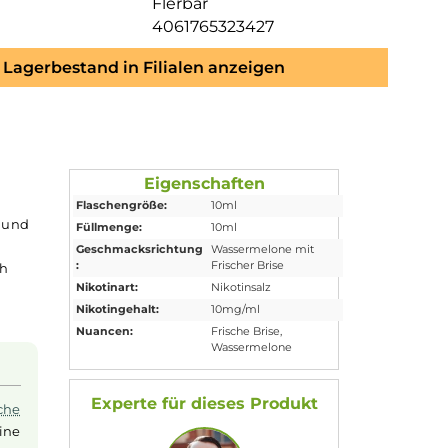
Flerbar
4061765323427
Lagerbestand in Filialen anzeigen
Eigenschaften
Flaschengröße:
10ml
assermelone
und
Füllmenge:
10ml
d kann direkt
Geschmacksrichtung
Wassermelone mi
:
Frischer Brise
eller, wodurch
Nikotinart:
Nikotinsalz
n Geschmack in
Nikotingehalt:
10mg/ml