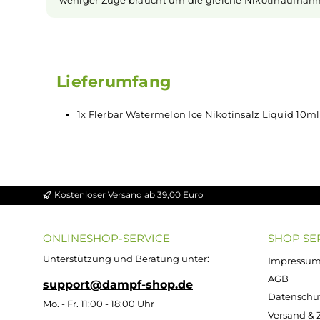
Dampfen besser zu kontrollieren.
Nikotinsalz Liquids
Nikotin ist in
Liquids
bekannt dafür, dass es 
NicSalt
) ist es einerseits möglich, Nikotin s
Aufnahme des Nikotins schneller als gewohnt
weniger Züge braucht um die gleiche Nikotina
Lieferumfang
1x Flerbar Watermelon Ice Nikotinsalz Liqu