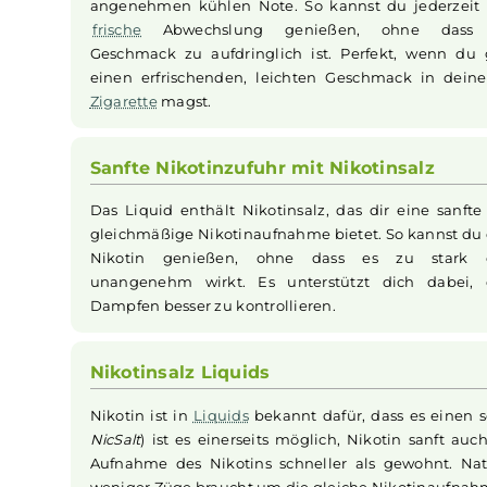
Frischer Geschmack jederzeit
Das Watermelon Ice
Liquid
von
Flerbar
brin
fruchtigen Geschmack von
Wassermelone
angenehmen kühlen Note. So kannst du jede
frische
Abwechslung genießen, ohne 
Geschmack zu aufdringlich ist. Perfekt, we
einen erfrischenden, leichten Geschmack i
Zigarette
magst.
Sanfte Nikotinzufuhr mit Nikotinsalz
Das Liquid enthält Nikotinsalz, das dir eine
gleichmäßige Nikotinaufnahme bietet. So kan
Nikotin genießen, ohne dass es zu s
unangenehm wirkt. Es unterstützt dich d