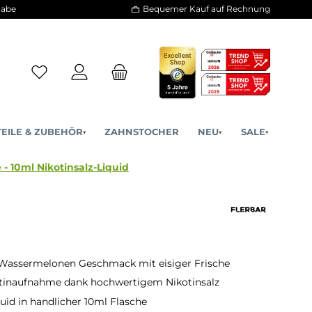
30 Tage Rückgabe
Bequemer Kauf a
ERSATZTEILE & ZUBEHÖR
ZAHNSTOCHER
NE
▾
▾
ermelon Ice - 10ml Nikotinsalz-Liquid
 Wassermelonen Geschmack mit eisiger Frische
otinaufnahme dank hochwertigem Nikotinsalz
quid in handlicher 10ml Flasche