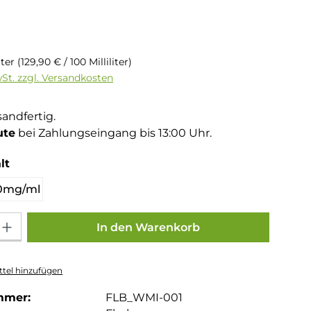
is:
€
liter
(129,90 € / 100 Milliliter)
wSt. zzgl. Versandkosten
sandfertig.
ute
bei Zahlungseingang bis 13:00 Uhr.
auswählen
lt
0mg/ml
Gib den gewünschten Wert ein oder benutze die Schaltflächen um die Anza
In den Warenkorb
tel hinzufügen
mmer:
FLB_WMI-001