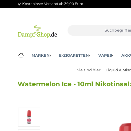
Kostenloser Versand ab 39,00 Euro
m Hauptinhalt springen
Zur Suche springen
Zur Hauptnavigation springen
MARKEN
E-ZIGARETTEN
VAPES
▾
▾
▾
Sie sind hier:
Liquid
Watermelon Ice - 10ml Nikoti
Bildergalerie überspringen