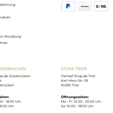
Versand innerhalb von 24h
OP SERVICE
ZAHLUNGS- U
ressum
B
iDEAL
Klarna R
enschutz
PAY WITH KLARNA
sand & Zahlung
errufsbelehrung
kgabe
Später bezahlen
Vorkass
ektes Produkt
takt
r uns
e Shop in Würzburg
uid-Rechner