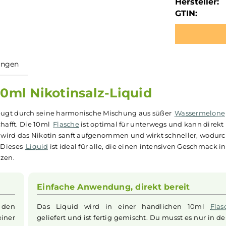
Hersteller:
GTIN:
ewertungen
 - 10ml Nikotinsalz-Liquid
überzeugt durch seine harmonische Mischung aus süßer
W
nis schafft. Die 10ml
Flasche
ist optimal für unterwegs un
insalz wird das Nikotin sanft aufgenommen und wirkt schn
 sind. Dieses
Liquid
ist ideal für alle, die einen intensive
r schätzen.