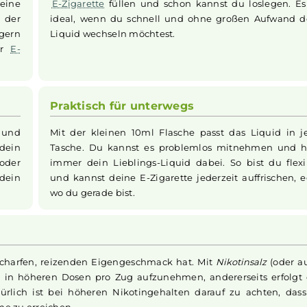
Einfache Anwendung, direkt bere
gt dir den
Das Liquid wird in einer handlich
mit einer
geliefert und ist fertig gemischt. Du muss
rzeit eine
E-Zigarette
füllen und schon kannst du l
dass der
ideal, wenn du schnell und ohne groß
nn du gern
Liquid wechseln möchtest.
n deiner
E-
Praktisch für unterwegs
 sanfte und
Mit der kleinen 10ml Flasche passt das
nst du dein
Tasche. Du kannst es problemlos mitn
tark oder
immer dein Lieblings-Liquid dabei. So 
abei, dein
und kannst deine E-Zigarette jederzeit a