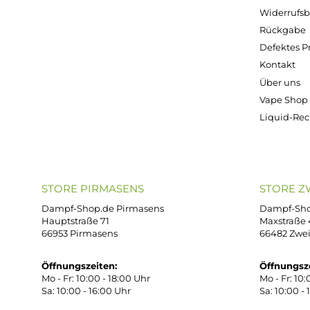
Kostenloser Versand ab 39,00 Euro
ONLINESHOP-SERVICE
SH
Unterstützung und Beratung unter:
Imp
AG
support@dampf-shop.de
Dat
Mo. - Fr. 11:00 - 18:00 Uhr
Ver
Wid
Rüc
Def
Kon
Übe
Vap
Liq