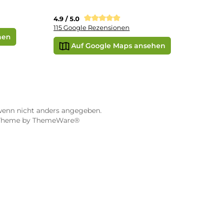
STORE WÜRZBURG
ier
Dampf-Shop.de Würzburg
Gerberstraße 11
97070 Würzburg
Öffnungszeiten:
0:00 Uhr
Mo, Mi, Fr: 10:00 - 18:00 Uhr
Uhr
Di, Do: 10:00 - 20:00 Uhr
Sa: 10:00 - 18:00 Uhr
sionen
4.9 / 5.0
115 Google Rezensionen
e Maps ansehen
Auf Google Maps anse