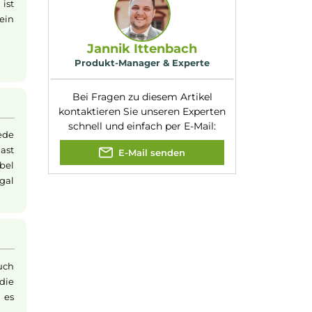
Nuancen:
Frische Brise
,
Wassermelone
it
Experte für dieses Produk
en 10ml
Flasche
t es nur in deine
oslegen. Es ist
en Aufwand dein
Jannik Ittenbach
Produkt-Manager & Experte
Bei Fragen zu diesem Artikel
kontaktieren Sie unseren Expert
schnell und einfach per E-Mail:
 Liquid in jede
ehmen und hast
E-Mail senden
bist du flexibel
uffrischen, egal