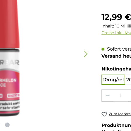
Regulärer Pre
12,99 
Inhalt:
10 Milli
Preise inkl. M
Sofort ver
Versand he
Nikotingeha
10mg/ml
2
Produkt Anzahl: 
Zum Merkzet
Produktnu