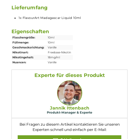
Verwendung in
E-Zigaretten
. Die Nikotinstärke pro ml Liquid
kann vorab ausgewählt und das Liquid dann direkt ohne
weiteren Aufwand in die E-Zigarette gefüllt und verdampft
werden. Durch eine gesetzliche Regelung ist der maximale
Inhalt pro
Flasche
auf 10ml begrent, wenn diese Flüssigkeit
Nikotin enthält, deshalb sind Fertig-
Liquids
mit Nikotin
leider nicht in größeren Gebinden erhältlich.
Lieferumfang
1x FlavourArt Madagascar Liquid 10ml
Eigenschaften
Flaschengröße:
10ml
Füllmenge:
10ml
Geschmacksrichtung:
Vanille
Nikotinart:
Freebase-Nikotin
Nikotingehalt:
18mg/ml
Nuancen:
Vanille