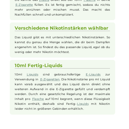
in deine
E-Zigarette
. Es ist nicht zu süß und passt gut, wenn
du einen milden Geschmack suchst, der dich täglich
begleitet.
Einfache Nutzung dank fertiger
Mischung
Du kannst das
Liquid
direkt aus der 10ml
Flasche
in deine
E-Zigarette
füllen. Es ist fertig gemischt, sodass du nichts
mehr anrühren oder mischen musst. Das macht das
Nachfüllen schnell und unkompliziert.
Verschiedene Nikotinstärken wählbar
Das Liquid gibt es mit unterschiedlichen Nikotinstärken. So
kannst du genau die Menge wählen, die dir beim Dampfen
angenehm ist. So findest du das passende Liquid, egal ob du
wenig oder mehr Nikotin möchtest.
10ml Fertig-Liquids
10ml
Liquids
sind gebrauchsfertige
E-Liquids
zur