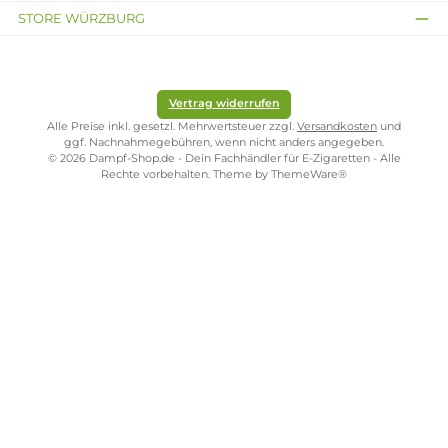
Folgende Infos zum Hersteller sind verfübar...
Mehr
Bewertungen
Kostenloser Versand ab 39,00 Euro
ONLINESHOP-SERVICE
SHOP SERVICE
ZAHLUNGS- UND VERSANDARTEN
SICHER EINKAUFEN
STORE PIRMASENS
STORE ZWEIBRÜCKEN
STORE TRIER
STORE WÜRZBURG