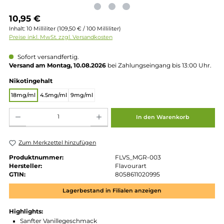
Regulärer Preis:
10,95 €
Inhalt:
10 Milliliter
(109,50 € / 100 Milliliter)
Preise inkl. MwSt. zzgl. Versandkosten
Sofort versandfertig.
Versand am Montag, 10.08.2026
bei Zahlungseingang bis 13:00 
auswählen
Nikotingehalt
18mg/ml
4.5mg/ml
9mg/ml
Produkt Anzahl: Gib den gewünschten Wert ein oder benutze die Schaltflächen um die 
In den Warenkorb
Zum Merkzettel hinzufügen
Produktnummer:
FLVS_MGR-003
Hersteller:
Flavourart
GTIN:
8058611020995