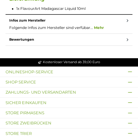
findest du das passende Liquid, egal ob du wenig oder
mehr Nikotin möchtest.
10ml Fertig-Liquids
10ml Liquids sind gebrauchsfertige E-Liquids zur
Verwendung in E-Zigaretten. Die Nikotinstärke pro ml
Liquid kann vorab ausgewählt und das Liquid dann
direkt ohne weiteren Aufwand in die E-Zigarette
gefüllt und verdampft werden. Durch eine gesetzliche
Regelung ist der maximale Inhalt pro Flasche auf 10ml
begrent, wenn diese Flüssigkeit Nikotin enthält,
deshalb sind Fertig-Liquids mit Nikotin leider nicht in
größeren Gebinden erhältlich.
Lieferumfang
1x FlavourArt Madagascar Liquid 10ml
Infos zum Hersteller