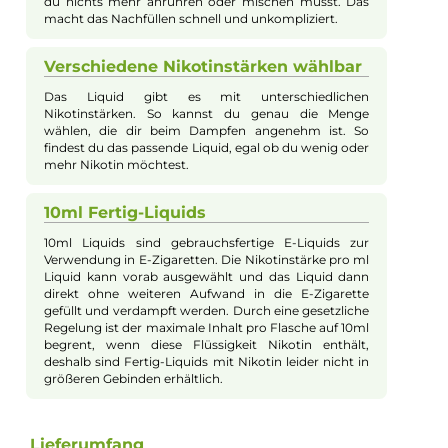
individuell an die persönlichen Vorlieben anpassen.
Sanfter Vanillegeschmack für jeden
Tag
Das FlavourArt Madagascar bringt ein weiches Vanille
Aroma in deine E-Zigarette. Es ist nicht zu süß und
passt gut, wenn du einen milden Geschmack suchst,
der dich täglich begleitet.
Einfache Nutzung dank fertiger
Mischung
Du kannst das Liquid direkt aus der 10ml Flasche in
deine E-Zigarette füllen. Es ist fertig gemischt, sodass
du nichts mehr anrühren oder mischen musst. Das
macht das Nachfüllen schnell und unkompliziert.
Verschiedene Nikotinstärken wählbar
Das Liquid gibt es mit unterschiedlichen
Nikotinstärken. So kannst du genau die Menge
wählen, die dir beim Dampfen angenehm ist. So