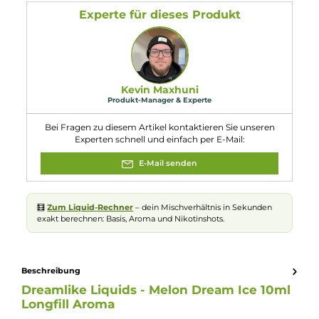
1x Dreamlike
Liquids
Melon Dream Ice Aroma 10ml in einer 120
Leerflasche
Eigenschaften
Flaschengröße:
120ml
Füllmenge:
10ml
Geschmacksrichtung:
Melone mit Koolada
Nuancen:
Honigmelone
, Koolada
, Wassermelone
Experte für dieses Produkt
Kevin Maxhuni
Produkt-Manager & Experte
Bei Fragen zu diesem Artikel kontaktieren Sie unseren
Experten schnell und einfach per E-Mail: