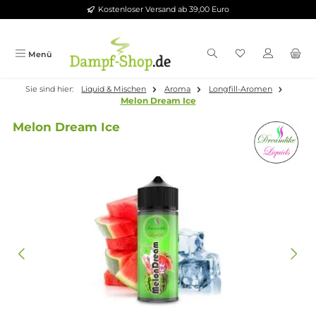
Kostenloser Versand ab 39,00 Euro
Zum Hauptinhalt springen
Menü
Sie sind hier:
Liquid & Mischen
Aroma
Longfill-Aromen
Melon Dream Ice
Melon Dream Ice
Bildergalerie überspringen