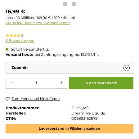
Regulärer Preis:
16,99 €
Inhalt:
10 Milliliter
(169,90 € / 100 Milliliter)
Preise inkl. MwSt. zzgl. Versandkosten
Durchschnittliche Bewertung von 4.33 von 5 Sternen
3 Bewertungen
Sofort versandfertig.
Versand heute
bei Zahlungseingang bis 13:00 Uhr.
Zubehör
Produkt Anzahl: Gib den gewünschten Wert ein oder benutze die Schaltflächen um die 
In den Warenkorb
Zum Merkzettel hinzufügen
Produktnummer:
DLLS_MDI