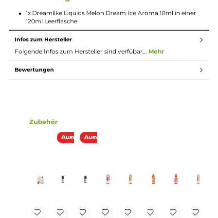
und wissen, was ein perfektes Aroma braucht.
Longfill System
Bei Longfill-Aromen befindet sich nur ein wenig
Aroma in einer meist größeren Flasche. Die restliche
Flasche muss vor Gebrauch noch mit Basisflüssigkeit
und optional nach belieben mit Nikotinshots
aufgefüllt werden. Danach solltest du die Flasche fest
verschließen, ordentlich durchschütteln und schon
bist du fertig. Das Liquid ist jetzt bereit zur Benutzung
in E-Zigaretten.
Lieferumfang
1x Dreamlike Liquids Melon Dream Ice Aroma 10ml in einer
120ml Leerflasche
Infos zum Hersteller
Folgende Infos zum Hersteller sind verfübar...
Mehr