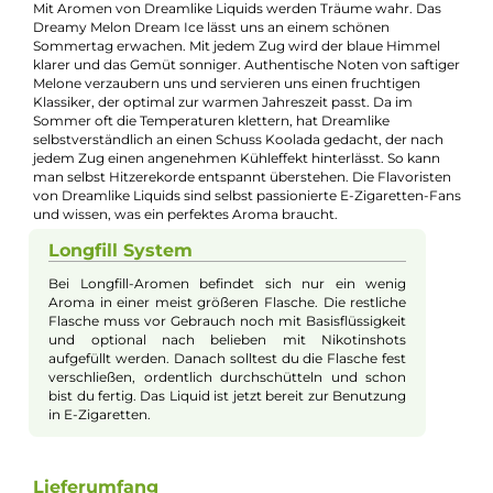
E-Mail senden
🧮
Zum Liquid-Rechner
– dein Mischverhältnis in Sekunden
exakt berechnen: Basis, Aroma und Nikotinshots.
Beschreibung
Dreamlike Liquids - Melon Dream Ice 10m
Longfill Aroma
Mit Aromen von Dreamlike Liquids werden Träume wahr. Das
Dreamy Melon Dream Ice lässt uns an einem schönen
Sommertag erwachen. Mit jedem Zug wird der blaue Himmel
klarer und das Gemüt sonniger. Authentische Noten von safti
Melone verzaubern uns und servieren uns einen fruchtigen
Klassiker, der optimal zur warmen Jahreszeit passt. Da im
Sommer oft die Temperaturen klettern, hat Dreamlike
selbstverständlich an einen Schuss Koolada gedacht, der nach
jedem Zug einen angenehmen Kühleffekt hinterlässt. So kann
man selbst Hitzerekorde entspannt überstehen. Die Flavorist
von Dreamlike Liquids sind selbst passionierte E-Zigaretten-F