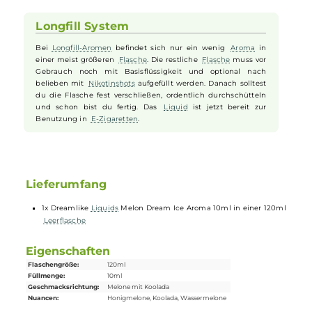
Gemüt sonniger. Authentische Noten von saftiger
Melone
verzauber
uns und servieren uns einen fruchtigen Klassiker, der optimal zur
warmen Jahreszeit passt. Da im Sommer oft die Temperaturen
klettern, hat Dreamlike selbstverständlich an einen Schuss
Koolada
gedacht, der nach jedem Zug einen angenehmen Kühleffekt
hinterlässt. So kann man selbst Hitzerekorde entspannt überstehen.
Die Flavoristen von
Dreamlike Liquids
sind selbst passionierte
E-
Zigaretten
-Fans und wissen, was ein perfektes
Aroma
braucht.
Longfill System
Bei
Longfill-Aromen
befindet sich nur ein wenig
Aroma
in
einer meist größeren
Flasche
. Die restliche
Flasche
muss vor
Gebrauch noch mit Basisflüssigkeit und optional nach
belieben mit
Nikotinshots
aufgefüllt werden. Danach solltest
du die Flasche fest verschließen, ordentlich durchschütteln
und schon bist du fertig. Das
Liquid
ist jetzt bereit zur
Benutzung in
E-Zigaretten
.
Lieferumfang