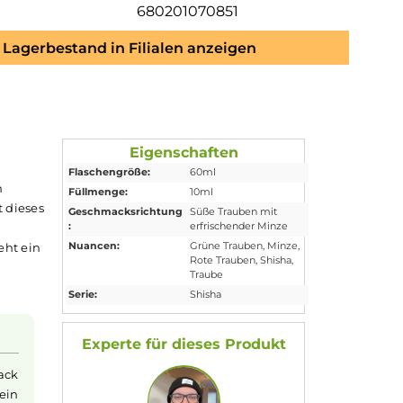
680201070851
Lagerbestand in Filialen anzeigen
Eigenschaften
Flaschengröße:
60ml
 einer kühlen
Füllmenge:
10ml
baken, bringt dieses
Geschmacksrichtung
Süße Trauben mit
:
erfrischender Min
che
enthält
Nuancen:
Grüne Trauben
, M
uss. So entsteht ein
Rote Trauben
, Shi
intensives und
Traube