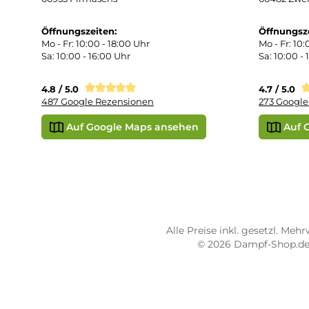
Rüc
Def
Kon
Übe
Vap
Liq
STORE PIRMASENS
ST
Dampf-Shop.de Pirmasens
Dam
Hauptstraße 71
Max
66953 Pirmasens
664
Öffnungszeiten:
Öff
Mo - Fr: 10:00 - 18:00 Uhr
Mo -
Sa: 10:00 - 16:00 Uhr
Sa: 