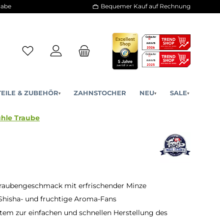
30 Tage Rückgabe
Bequemer Kauf a
ERSATZTEILE & ZUBEHÖR
ZAHNSTOCHER
NE
▾
▾
Shisha - Kühle Traube
Traubengeschmack mit erfrischender Minze
 Shisha- und fruchtige Aroma-Fans
stem zur einfachen und schnellen Herstellung des