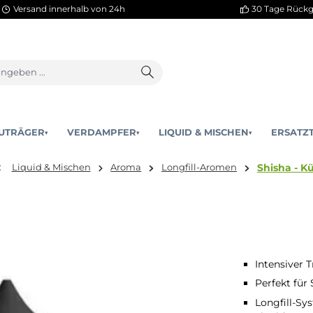
Versand innerhalb von 24h
AKKUTRÄGER
VERDAMPFER
LIQUID & MISCHEN
▾
▾
nd hier:
Liquid & Mischen
Aroma
Longfill-Aromen
Intensiver 
Perfekt für
Longfill-Sy