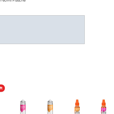
jetzt bereit zur Benutzung in
E-Zigarette
in einer 60ml Flasche