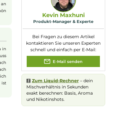
Serie:
Shisha
Experte für dieses Produk
den Geschmack
sorgt für ein
 besonders an
uid
immer schön
Kevin Maxhuni
Produkt-Manager & Experte
Bei Fragen zu diesem Artikel
kontaktieren Sie unseren Expert
n wenig Aroma in
schnell und einfach per E-Mail:
che Flasche muss
E-Mail senden
nd optional nach
 werden. Danach
ßen, ordentlich
🧮
Zum Liquid-Rechner
– dein
. Das Liquid ist