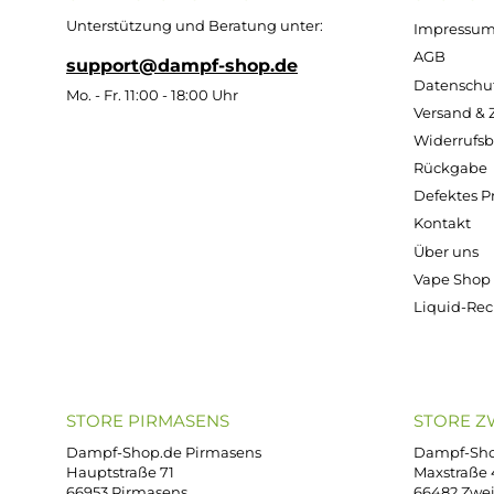
Leerflasch
(in 120ml
(i
e - 125ml
Flasche)
Fl
Oval aus
HDPE
Inhalt:
100
Inh
Milliliter
Mi
(469,00 € / 1000
(399,0
Milliliter)
Mil
1,29 €
46,90 €
39
Kostenloser Versand ab 39,00 Euro
ONLINESHOP-SERVICE
SH
Unterstützung und Beratung unter:
Imp
AG
support@dampf-shop.de
Dat
Mo. - Fr. 11:00 - 18:00 Uhr
Ver
Wid