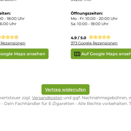
kgabe
Später bezahlen
Google
ektes Produkt
takt
SEPA Lastschrift
r uns
e Shop in Würzburg
uid-Rechner
ORE ZWEIBRÜCKEN
STORE TRIER
pf-Shop.de Zweibrücken
Dampf-Shop.de Tr
straße 4
Karl-Marx-Str. 59
82 Zweibrücken
54290 Trier
nungszeiten:
Öffnungszeiten:
 Fr: 10:00 - 18:00 Uhr
Mo - Fr: 10:00 - 2
10:00 - 16:00 Uhr
Sa: 10:00 - 18:00 