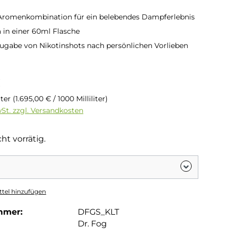
 Aromenkombination für ein belebendes Dampferlebnis
in einer 60ml Flasche
ugabe von Nikotinshots nach persönlichen Vorlieben
is:
€
liter
(1.695,00 € / 1000 Milliliter)
wSt. zzgl. Versandkosten
ht vorrätig.
tel hinzufügen
mmer:
DFGS_KLT
Dr. Fog