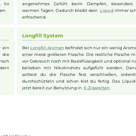
Kühle Minze für extra Frische
as voll nach
Eine feine Note eiskalter
Minze
rundet 
gt dir den
perfekt ab. Diese
frische
Komponente 
garette
. So
angenehmes Gefühl beim Dampfen,
 genießen.
warmen Tagen. Dadurch bleibt dein
Liq
erfrischend.
Longfill System
ist nur ein
Bei
Longfill-Aromen
befindet sich nur ei
 musst die
einer meist größeren Flasche. Die restli
nach Wunsch
vor Gebrauch noch mit Basisflüssigkeit u
n und dein
belieben mit Nikotinshots aufgefüllt
solltest du die Flasche fest verschlie
durchschütteln und schon bist du fertig