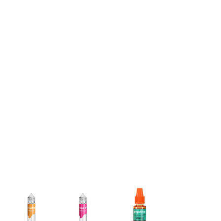
Mischverhältnis in Sekunden
n
.
exakt berechnen: Basis, Aroma
und Nikotinshots.