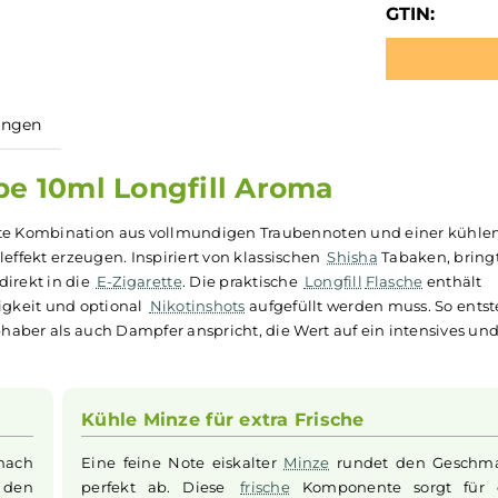
GTIN:
ewertungen
Traube 10ml Longfill Aroma
 perfekte Kombination aus vollmundigen Traubennoten und
ühleffekt erzeugen. Inspiriert von klassischen
Shisha
Ta
ebnis direkt in die
E-Zigarette
. Die praktische
Longfill
Flas
isflüssigkeit und optional
Nikotinshots
aufgefüllt werden m
ha
Liebhaber als auch Dampfer anspricht, die Wert auf ein 