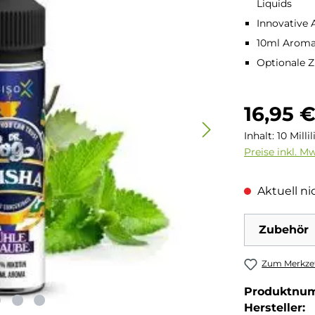
Liquids
Innovative
10ml Aroma 
Optionale Z
Regulärer Pre
16,95 
Inhalt:
10 Milli
Preise inkl. M
Aktuell nic
Zubehör
Zum Merkzet
Produktnu
Hersteller: