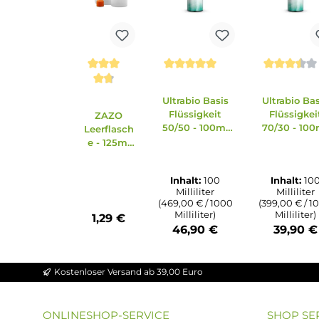
Zubehör
Ähnliche Artikel
Produktgalerie überspringen
Ausverkauft
Ausv
Durchschnittliche Bewert
Durchs
Durchschnittliche Bewertung von 4.86 v
Ultrabio Basis
Ultra
Flüssigkeit
Flü
ZAZO
50/50 - 100ml
70/3