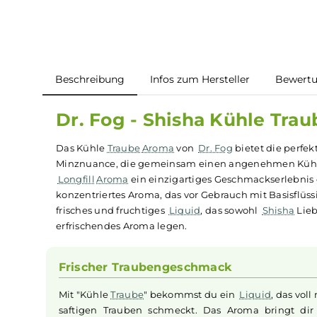
Beschreibung
Infos zum Hersteller
B
Dr. Fog - Shisha Kühle 
Das Kühle
Traube
Aroma
von
Dr. Fog
bietet die
Minznuance, die gemeinsam einen angenehmen K
Longfill
Aroma
ein einzigartiges Geschmackserl
konzentriertes Aroma, das vor Gebrauch mit Bas
frisches und fruchtiges
Liquid
, das sowohl
Shis