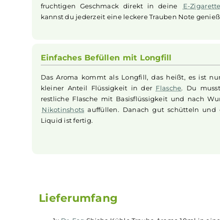
erfrischendes Aroma legen.
Frischer Traubengeschmack
Mit "Kühle
Traube
" bekommst du ein
Liquid
, d
saftigen Trauben schmeckt. Das Aroma brin
fruchtigen Geschmack direkt in deine
E-Zi
kannst du jederzeit eine leckere Trauben Note
Einfaches Befüllen mit Longfill
Das Aroma kommt als Longfill, das heißt, es 
kleiner Anteil Flüssigkeit in der
Flasche
. Du
restliche Flasche mit Basisflüssigkeit und 
Nikotinshots
auffüllen. Danach gut schüttel
Liquid ist fertig.