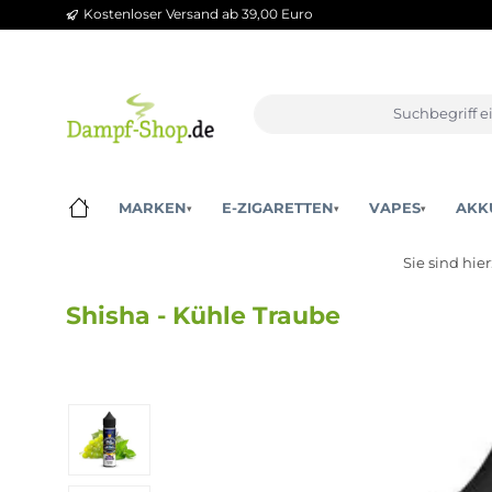
Kostenloser Versand ab 39,00 Euro
m Hauptinhalt springen
Zur Suche springen
Zur Hauptnavigation springen
MARKEN
E-ZIGARETTEN
VAPES
▾
▾
▾
Sie si
Shisha - Kühle Traube
Bildergalerie überspringen