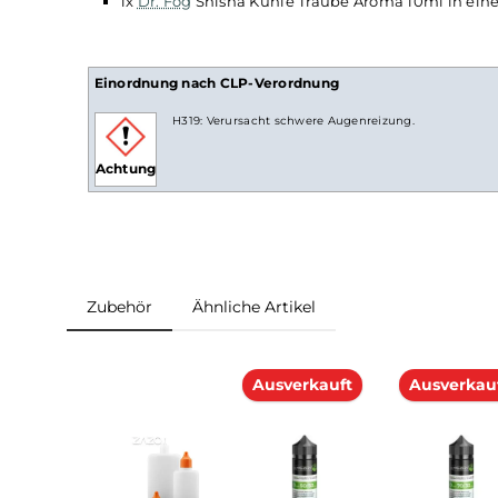
Lieferumfang
1x
Dr. Fog
Shisha Kühle Traube Aroma 10ml 
Einordnung nach CLP-Verordnung
H319: Verursacht schwere Augenreizung.
Achtung