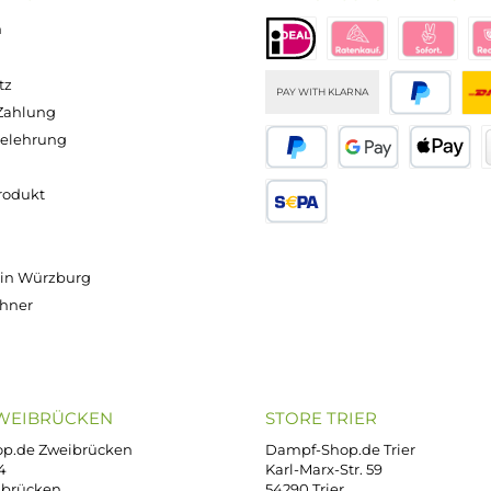
Basis
Basis
Nikotinsho
n 120ml
70/30
50/50
t 50/50 -
asche)
100ml
100ml
20mg/ml
Inhalt:
100
Inhalt:
100
Inhalt:
10
alt:
100
Milliliter
Milliliter
Milliliter
lliliter
(429,50 € /
(429,50 € /
(690,00 € /
0 € / 1000
1000
1000
1000
liliter)
Milliliter)
Milliliter)
Milliliter)
,90 €
42,95 €
42,95 €
6,90 €
Versand innerhalb von 24h
OP SERVICE
ZAHLUNGS- U
ressum
B
iDEAL
Klarna R
enschutz
PAY WITH KLARNA
sand & Zahlung
errufsbelehrung