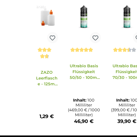
Reaktionen hervorrufen.
Zubehör
Ähnliche Artikel
Produktgalerie überspringen
Ausverkauft
Ausv