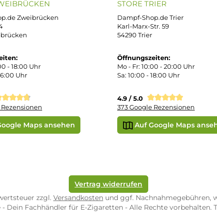
iDEAL
Klarna R
enschutz
PAY WITH KLARNA
sand & Zahlung
errufsbelehrung
kgabe
Später bezahlen
Vorkass
ektes Produkt
takt
r uns
e Shop in Würzburg
uid-Rechner
ORE ZWEIBRÜCKEN
STORE TRIER
pf-Shop.de Zweibrücken
Dampf-Shop.de Tr
straße 4
Karl-Marx-Str. 59
82 Zweibrücken
54290 Trier