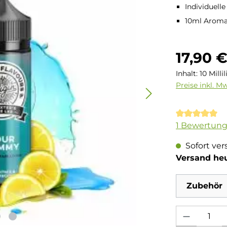
Individuell
10ml Aroma 
Regulärer Pre
17,90 
Inhalt:
10 Milli
Preise inkl. M
Durchschnit
1 Bewertun
Sofort ver
Versand he
Zubehör
Produkt Anzahl: 