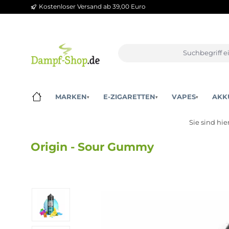
Kostenloser Versand ab 39,00 Euro
m Hauptinhalt springen
Zur Suche springen
Zur Hauptnavigation springen
MARKEN
E-ZIGARETTEN
VAPES
▾
▾
▾
Sie s
Origin - Sour Gummy
Bildergalerie überspringen