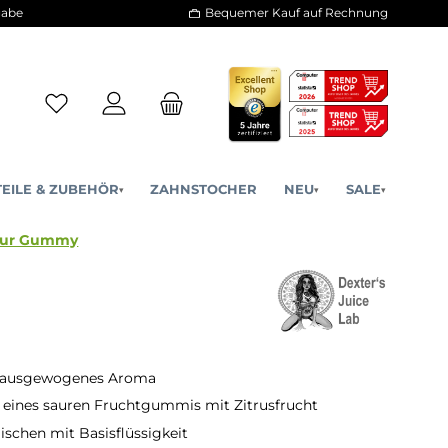
30 Tage Rückgabe
Bequemer Kauf a
ERSATZTEILE & ZUBEHÖR
ZAHNSTOCHER
NE
▾
▾
Origin - Sour Gummy
 ausgewogenes Aroma
eines sauren Fruchtgummis mit Zitrusfrucht
ischen mit Basisflüssigkeit