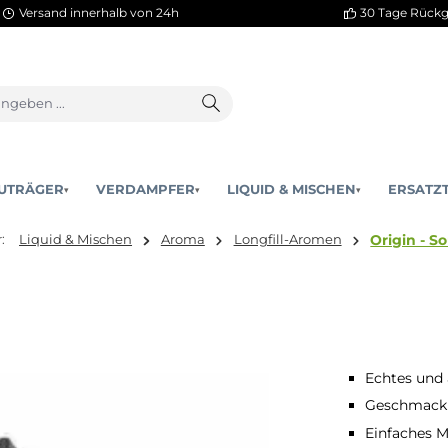
Versand innerhalb von 24h
AKKUTRÄGER
VERDAMPFER
LIQUID & MISCHEN
▾
▾
ind hier:
Liquid & Mischen
Aroma
Longfill-Aromen
Echtes und
Geschmack 
Einfaches M