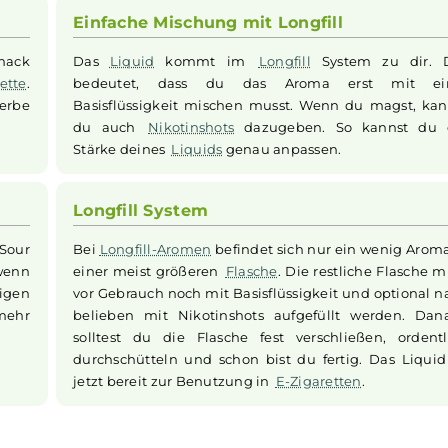
dich in die Welt der sauren Fruchtgummis mit einer erfrisc
n
Aromen
der Origin Kollektion wurden im Labor mehrfach g
Dieses
Longfill
Aroma
wird in einer größeren
Flasche
gelief
otinshots
aufgefüllt werden. Nach gutem Schütteln ist das
 Naschkatzen sowie Liebhaber intensiver Fruchtaromen g
Einfache Mischung mit Longfill
 Geschmack
Das
Liquid
kommt im
Longfill
Syste
E-Zigarette
.
bedeutet, dass du das Aroma er
frisch-herbe
Basisflüssigkeit mischen musst. Wenn d
du auch
Nikotinshots
dazugeben. So 
Stärke deines
Liquids
genau anpassen.
Longfill System
Origin Sour
Bei
Longfill-Aromen
befindet sich nur ei