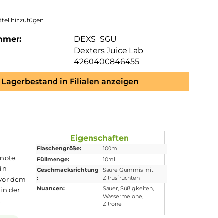
tel hinzufügen
mmer:
DEXS_SGU
Dexters Juice Lab
4260400846455
Lagerbestand in Filialen anzeigen
 Aroma
Eigenschaften
Flaschengröße:
100ml