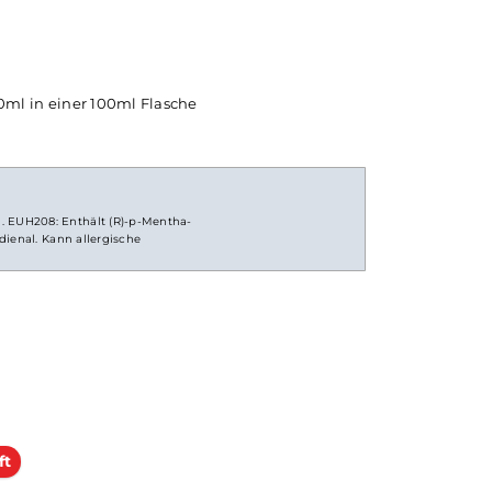
super, wenn
einer meist größeren
Flasche
. Die restl
h kräftigen
vor Gebrauch noch mit Basisflüssigkeit u
 noch mehr
belieben mit Nikotinshots aufgefüllt
solltest du die Flasche fest verschlie
durchschütteln und schon bist du fertig
jetzt bereit zur Benutzung in
E-Zigarette
roma 10ml in einer 100ml Flasche
r Wirkung. EUH208: Enthält (R)-p-Mentha-
locta-2,6-dienal. Kann allergische