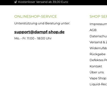
Durchschnittliche Bewert
Durchs
Durchschnittliche Bewertung von 4.86 v
Ultrabio Basis
Ultra
Flüssigkeit
Flü
ZAZO
50/50 - 100ml
70/3
Leerflasch
(in 120ml
(i
e - 125ml
Flasche)
Fl
Oval aus
HDPE
Inhalt:
100
Inh
Milliliter
Mi
(469,00 € / 1000
(399,0
Milliliter)
Mil
1,29 €
46,90 €
39
Kostenloser Versand ab 39,00 Euro
ONLINESHOP-SERVICE
SH
Unterstützung und Beratung unter:
Imp
AG
support@dampf-shop.de