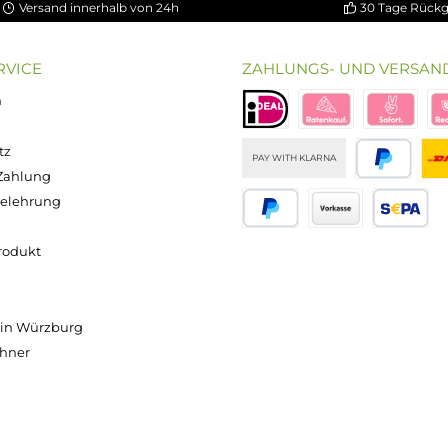
ung von 5 von 5 Sternen
chnittliche Bewertung von 3.5 von 5 Sternen
on 5 Sternen
Durchschnittliche Bewertung von 5 von 5 S
Durchschnittliche Bewertun
Durchschnitt
bio Basis
ssigkeit
Popdrop -
Popdrop -
Popdrop
0 - 100ml
Basis
Basis
Nikotinsho
n 120ml
70/30
50/50
t 50/50 -
asche)
100ml
100ml
20mg/ml
Inhalt:
100
Inhalt:
100
Inhalt:
10
alt:
100
Milliliter
Milliliter
Milliliter
lliliter
(429,50 € /
(429,50 € /
(690,00 € /
0 € / 1000
1000
1000
1000
liliter)
Milliliter)
Milliliter)
Milliliter)
,90 €
42,95 €
42,95 €
6,90 €
Versand innerhalb von 24h
OP SERVICE
ZAHLUNGS- U
ressum
B