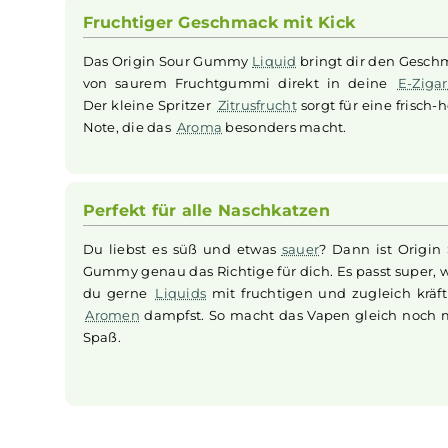
Origin Sour Gummy von Dexter’s Juice entführt 
Die sorgfältig entwickelten und ausgewogene
perfektes Geschmackserlebnis zu garantieren. 
Gebrauch mit Basisflüssigkeit und optional
Nik
E-Zigarette
genossen zu werden und überzeugt
Fruchtiger Geschmack mit Kick
Das Origin Sour Gummy
Liquid
bringt dir den
von saurem Fruchtgummi direkt in deine
Der kleine Spritzer
Zitrusfrucht
sorgt für eine 
Note, die das
Aroma
besonders macht.
Perfekt für alle Naschkatzen
Du liebst es süß und etwas
sauer
? Dann ist 