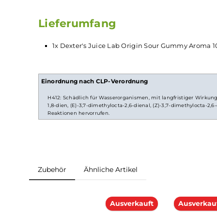
Gummy genau das Richtige für dich. Es passt 
du gerne
Liquids
mit fruchtigen und zugleic
Aromen
dampfst. So macht das Vapen gleich
Spaß.
Lieferumfang
1x Dexter's Juice Lab Origin Sour Gummy A
Einordnung nach CLP-Verordnung
H412: Schädlich für Wasserorganismen, mit langfristige
1,8-dien, (E)-3,7-dimethylocta-2,6-dienal, (Z)-3,7-dimethy