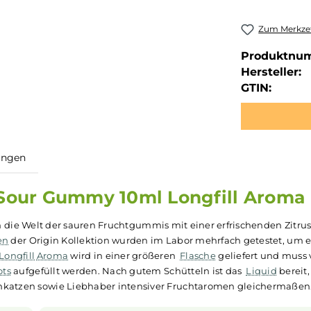
Zum Merkzet
Produktnu
Hersteller:
GTIN:
ewertungen
igin Sour Gummy 10ml Longfill