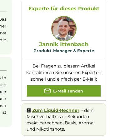
henden Zitrusnote.
Füllmenge:
10ml
etestet, um ein
Geschmacksrichtung
Saure Gummis mi
:
Zitrusfrüchten
ert und muss vor dem
Nuancen:
Sauer
, Süßigkeite
Liquid
bereit, in der
Wassermelone
,
leichermaßen.
Zitrone
Experte für dieses Produk
m zu dir. Das
st mit einer
u magst, kannst
kannst du die
Jannik Ittenbach
Produkt-Manager & Experte
Bei Fragen zu diesem Artikel
kontaktieren Sie unseren Expert
n wenig Aroma in
schnell und einfach per E-Mail: