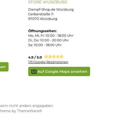
atenkauf
Klarna Sofortüberweisung
Klarna Rechnung
PayPal
DHL Paket (Eigenhändig)
e
SEPA Lastschrift
STORE WÜRZBURG
ier
Dampf-Shop.de Würzburg
Gerberstraße 11
97070 Würzburg