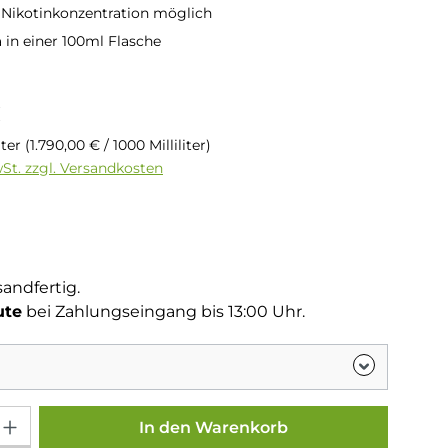
e Nikotinkonzentration möglich
in einer 100ml Flasche
is:
€
liter
(1.790,00 € / 1000 Milliliter)
wSt. zzgl. Versandkosten
tliche Bewertung von 5 von 5 Sternen
g
sandfertig.
ute
bei Zahlungseingang bis 13:00 Uhr.
Gib den gewünschten Wert ein oder benutze die Schaltflächen um die Anza
In den Warenkorb