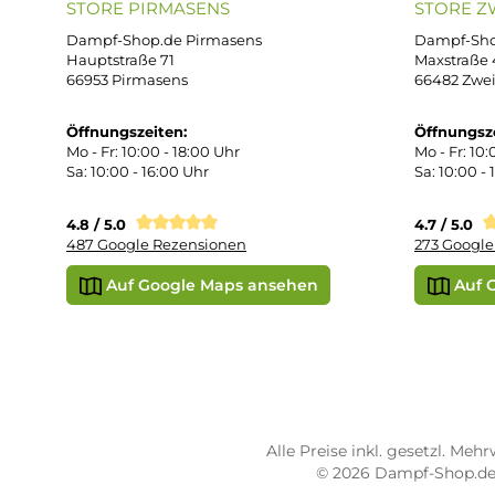
Dat
Mo. - Fr. 11:00 - 18:00 Uhr
Ver
Wid
Rüc
Def
Kon
Übe
Vap
Liq
STORE PIRMASENS
ST
Dampf-Shop.de Pirmasens
Dam
Hauptstraße 71
Max
66953 Pirmasens
664