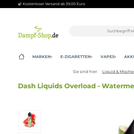
Kostenloser Versand ab 39,00 Euro
m Hauptinhalt springen
Zur Suche springen
Zur Hauptnavigation springen
MARKEN
E-ZIGARETTEN
VAPES
▾
▾
▾
Sie sind hier:
Liquid &
Dash Liquids Overload - Wat
Bildergalerie überspringen