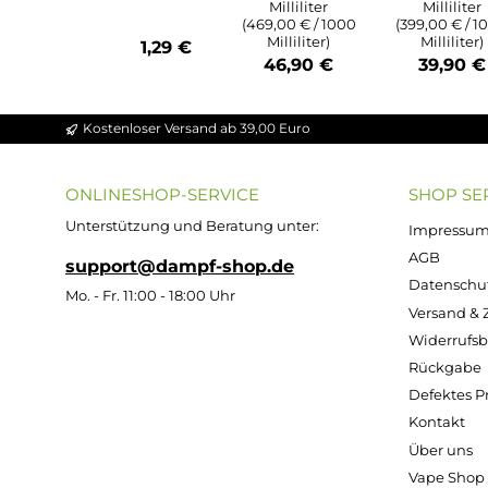
Durchschnittliche Bewert
Durchs
Durchschnittliche Bewertung von 4.86 v
Ultrabio Basis
Ultra
Flüssigkeit
Flü
ZAZO
50/50 - 100ml
70/3
Leerflasch
(in 120ml
(i
e - 125ml
Flasche)
Fl
Oval aus
HDPE
Inhalt:
100
Inh
Milliliter
Mi
(469,00 € / 1000
(399,0
Milliliter)
Mil
1,29 €
46,90 €
39
Kostenloser Versand ab 39,00 Euro