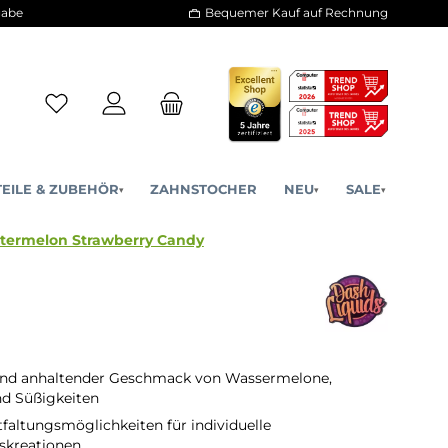
30 Tage Rückgabe
Bequemer Kauf a
ERSATZTEILE & ZUBEHÖR
ZAHNSTOCHER
NE
▾
▾
verload - Watermelon Strawberry Candy
 und anhaltender Geschmack von Wassermelone,
nd Süßigkeiten
tfaltungsmöglichkeiten für individuelle
kreationen