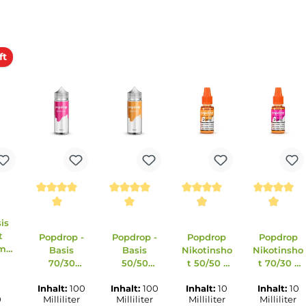
chen. Enthält Furaneol.
erkauft