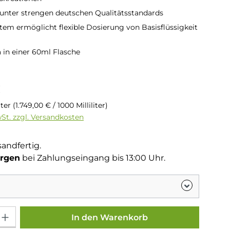
 unter strengen deutschen Qualitätsstandards
stem ermöglicht flexible Dosierung von Basisflüssigkeit
in einer 60ml Flasche
is:
€
liter
(1.749,00 € / 1000 Milliliter)
wSt. zzgl. Versandkosten
sandfertig.
rgen
bei Zahlungseingang bis 13:00 Uhr.
Gib den gewünschten Wert ein oder benutze die Schaltflächen um die Anza
In den Warenkorb