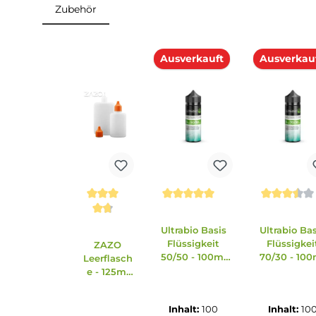
Einordnung nach CLP-Verordnung
H317: Kann allergische Hautreaktionen verursa
Achtung
Zubehör
Produktgalerie überspringen
Ausverkauft
Ausv