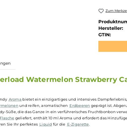
Zum Merkzet
Produktnu
Hersteller:
GTIN:
ewertungen
s Overload Watermelon Strawb