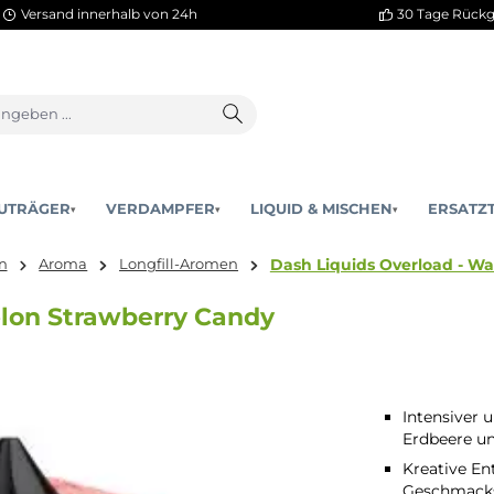
Versand innerhalb von 24h
AKKUTRÄGER
VERDAMPFER
LIQUID & MISCHEN
▾
▾
Dash Liquids O
 Mischen
Aroma
Longfill-Aromen
ermelon Strawberry Candy
Intensiver
Erdbeere u
Kreative En
Geschmacks