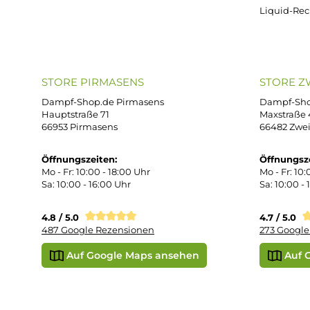
ONLINESHOP-SERVICE
SH
Unterstützung und Beratung unter:
Imp
AG
support@dampf-shop.de
Dat
Mo. - Fr. 11:00 - 18:00 Uhr
Ver
Wid
Rüc
Def
Kon
Übe
Vap
Liq