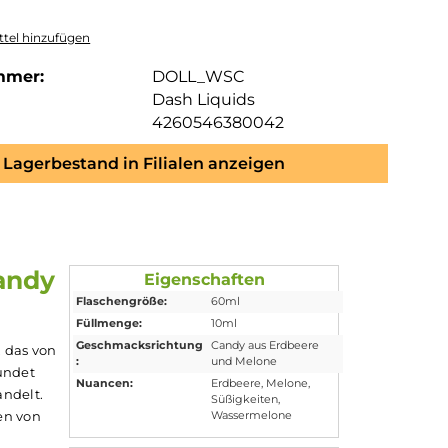
tel hinzufügen
mmer:
DOLL_WSC
Dash Liquids
4260546380042
Lagerbestand in Filialen anzeigen
erry Candy
Eigenschaften
Flaschengröße:
60ml