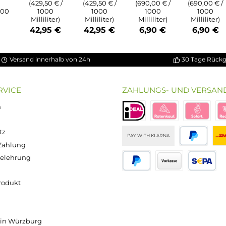
ung von 5 von 5 Sternen
chnittliche Bewertung von 3.5 von 5 Sternen
on 5 Sternen
Durchschnittliche Bewertung von 5 von 5 S
Durchschnittliche Bewertun
Durchschnitt
bio Basis
ssigkeit
Popdrop -
Popdrop -
Popdrop
0 - 100ml
Basis
Basis
Nikotinsho
n 120ml
70/30
50/50
t 50/50 -
asche)
100ml
100ml
20mg/ml
Inhalt:
100
Inhalt:
100
Inhalt:
10
alt:
100
Milliliter
Milliliter
Milliliter
lliliter
(429,50 € /
(429,50 € /
(690,00 € /
0 € / 1000
1000
1000
1000
liliter)
Milliliter)
Milliliter)
Milliliter)
,90 €
42,95 €
42,95 €
6,90 €
Versand innerhalb von 24h