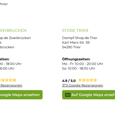
OP SERVICE
ZAHLUNGS- U
ressum
B
iDEAL
Klarna R
enschutz
PAY WITH KLARNA
sand & Zahlung
errufsbelehrung
kgabe
Später bezahlen
Vorkass
ektes Produkt
takt
r uns
e Shop in Würzburg
uid-Rechner