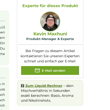
Füllmenge:
10ml
Geschmacksrichtung
Candy aus Erdbeer
Dampferlebnis, das von
:
und Melone
gt ist. Abgerundet
Nuancen:
Erdbeere
, Melone
,
tbonbon verwandelt.
Süßigkeiten
,
 das Hinzufügen von
Wassermelone
Experte für dieses Produk
ten
eit, Dein
Liquid
en. Ob Du einen
Kevin Maxhuni
der lieber ein
Produkt-Manager & Experte
bleibt ganz Dir
oma kannst Du
Bei Fragen zu diesem Artikel
persönliche
kontaktieren Sie unseren Expert
schnell und einfach per E-Mail: