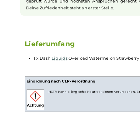
Kompromisslose Qualität
Dash Liquids
steht für hohe Standards und Qu
Overload Watermelon Strawberry Candy Aroma
strengen Bedingungen in Deutschland herge
bietet Dir ein sicheres und genussvolles Vapen
sicher sein, ein Produkt zu verwenden, das
geprüft wurde und höchsten Ansprüchen ger
Deine Zufriedenheit steht an erster Stelle.
Lieferumfang
1 x Dash
Liquids
Overload Watermelon Straw