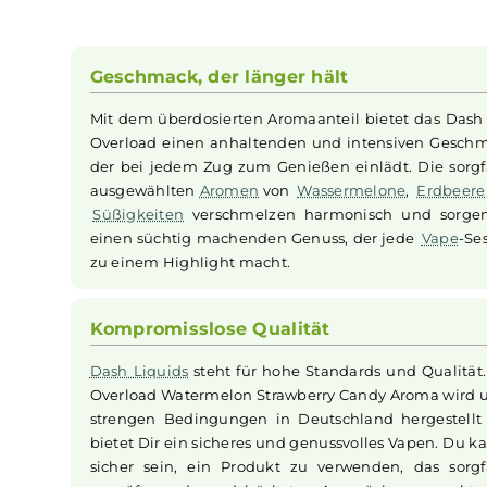
Das
Dash Liquids
Overload Watermelon Strawb
den verlockenden
Aromen
von exotisch-süßen
wird der Geschmack durch eine unwiderstehlich
Dieses
Aroma
im
Longfill
-System wird in einer
Basisflüssigkeit und optionalen
Nikotinshots
. 
Geschmack, der länger hält
Mit dem überdosierten Aromaanteil bietet d
Overload einen anhaltenden und intensiven 
der bei jedem Zug zum Genießen einlädt. Die
ausgewählten
Aromen
von
Wassermelone
,
Er
Süßigkeiten
verschmelzen harmonisch und 
einen süchtig machenden Genuss, der jede
V
zu einem Highlight macht.