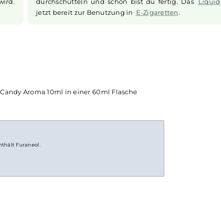
Longfill System
alität. Das
Bei
Longfill-Aromen
befindet sich nur ei
 wird unter
einer meist größeren
Flasche
. Die restl
stellt und
vor Gebrauch noch mit Basisflüssigkeit u
. Du kannst
belieben mit
Nikotinshots
aufgefüllt 
 sorgfältig
solltest du die Flasche fest verschlie
echt wird.
durchschütteln und schon bist du ferti
jetzt bereit zur Benutzung in
E-Zigarette
berry Candy Aroma 10ml in einer 60ml Flasche