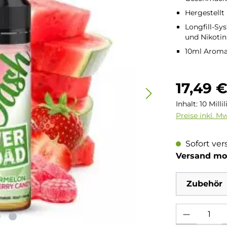
Hergestellt
Longfill-Sy
und Nikotin
10ml Aroma 
Regulärer Pre
17,49 
Inhalt:
10 Milli
Preise inkl. M
Sofort ver
Versand mo
Zubehör
Produkt Anzahl: 