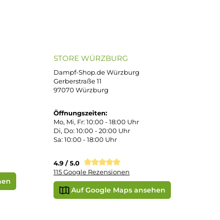
ND VERSANDARTEN
SICHER EINKAUFEN
Bei uns kaufen Sie sicher ein!
atenkauf
Klarna Sofortüberweisung
Klarna Rechnung
PayPal
DHL Paket (Eigenhändig)
e
SEPA Lastschrift