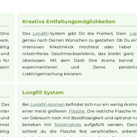
erry Candy
Aroma
bietet ein einzigartiges und intensives 
Wassermelonen
und reifen, aromatischen
Erdbeeren
geprä
e Candy-Süße, die das Ganze in ein verführerisches Fruch
 60 ml
Flasche
geliefert, enthält 10 ml Aroma und erfordert
So kreieren Sie Ihr perfektes
Liquid
für die
E-Zigarette
.
Kreative Entfaltungsmöglichkei
as Dash One
Das
Longfill
-System gibt Dir die Freih
Geschmack,
genau nach Deinen Wünschen zu gestalt
 sorgfältig
intensiven Nikotinkick möchtest o
dbeere
und
nikotinfreies Geschmackserlebnis, das 
sorgen für
überlassen. Mit dem Dash One Ar
ape
-Session
experimentieren und Deine 
Lieblingsmischung kreieren.