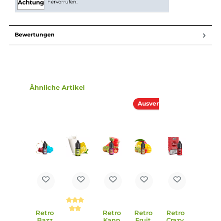
Nikotinsalz (oder auch NicSalt) ist es einerseits
möglich, Nikotin sanft auch in höheren Dosen pro
Zug aufzunehmen, andererseits erfolgt die Aufnahme
des Nikotins schneller als gewohnt. Natürlich ist bei
höheren Nikotingehalten darauf zu achten, dass es
weniger Züge braucht um die gleiche
Nikotinaufnahme zu erreichen.
Lieferumfang
1x Dampfstar Retro Bazzuka Nikotinsalz Liquid 10 ml
Einordnung nach CLP-Verordnung
H302: Gesundheitsschädlich bei
Verschlucken. EUH208: Enthält
Eugenylacetat. Kann allergische Reaktionen
hervorrufen.
Achtung
Bewertungen