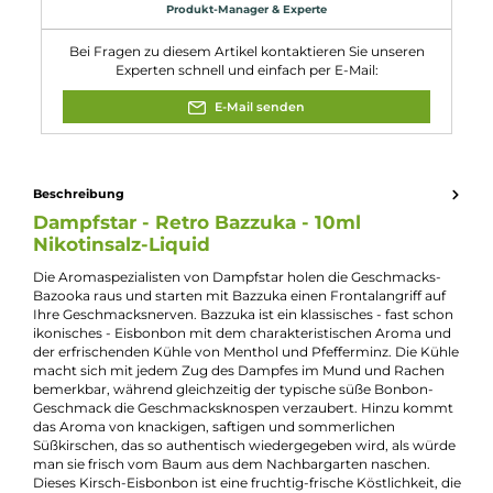
Füllmenge:
10ml
Geschmacksrichtung:
Kirsch-Eisbonbon
Nikotinart:
Nikotinsalz
Nikotingehalt:
10mg/ml
Nuancen:
Eisbonbon
, Kirsche
, Menthol
, Minze
Experte für dieses Produkt
Jannik Ittenbach
Produkt-Manager & Experte
Bei Fragen zu diesem Artikel kontaktieren Sie unseren
Experten schnell und einfach per E-Mail:
E-Mail senden
Beschreibung