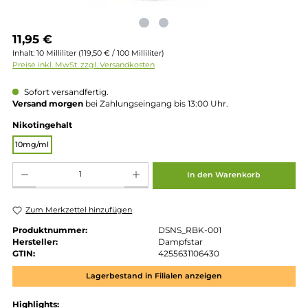
Regulärer Preis:
11,95 €
Inhalt:
10 Milliliter
(119,50 € / 100 Milliliter)
Preise inkl. MwSt. zzgl. Versandkosten
Sofort versandfertig.
Versand morgen
bei Zahlungseingang bis 13:00 Uhr.
auswählen
Nikotingehalt
10mg/ml
Produkt Anzahl: Gib den gewünschten Wert ein oder benutze die Schaltflächen um die 
In den Warenkorb
Zum Merkzettel hinzufügen
Produktnummer:
DSNS_RBK-001
Hersteller:
Dampfstar