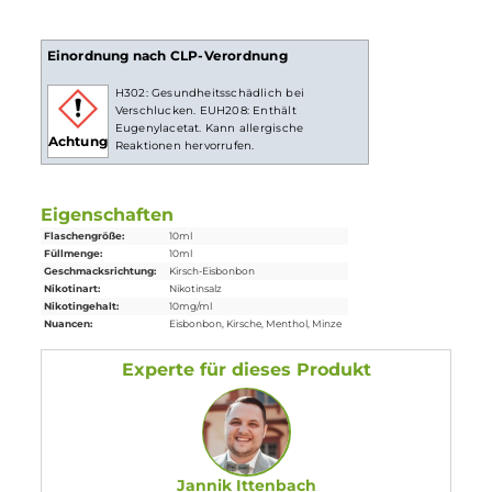
ist bei höheren Nikotingehalten darauf zu achten, dass es
weniger Züge braucht um die gleiche Nikotinaufnahme zu
erreichen.
Lieferumfang
1x
Dampfstar
Retro Bazzuka Nikotinsalz
Liquid
10 ml
Einordnung nach CLP-Verordnung
H302: Gesundheitsschädlich bei
Verschlucken. EUH208: Enthält
Eugenylacetat. Kann allergische
Achtung
Reaktionen hervorrufen.
Eigenschaften
Flaschengröße:
10ml