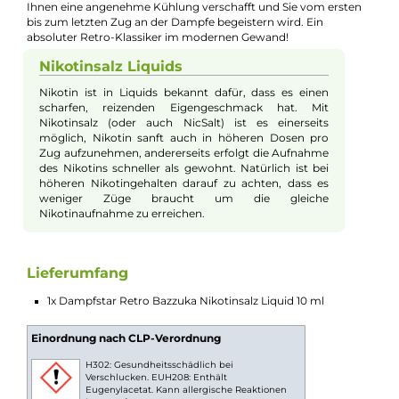
Dampfstar - Retro Bazzuka - 10ml
Nikotinsalz-Liquid
Die Aromaspezialisten von Dampfstar holen die Geschmacks-
Bazooka raus und starten mit Bazzuka einen Frontalangriff au
Ihre Geschmacksnerven. Bazzuka ist ein klassisches - fast sch
ikonisches - Eisbonbon mit dem charakteristischen Aroma u
der erfrischenden Kühle von Menthol und Pfefferminz. Die Kü
macht sich mit jedem Zug des Dampfes im Mund und Rache
bemerkbar, während gleichzeitig der typische süße Bonbon-
Geschmack die Geschmacksknospen verzaubert. Hinzu kom
das Aroma von knackigen, saftigen und sommerlichen
Süßkirschen, das so authentisch wiedergegeben wird, als wür
man sie frisch vom Baum aus dem Nachbargarten naschen.
Dieses Kirsch-Eisbonbon ist eine fruchtig-frische Köstlichkeit, 
Ihnen eine angenehme Kühlung verschafft und Sie vom erste
bis zum letzten Zug an der Dampfe begeistern wird. Ein
absoluter Retro-Klassiker im modernen Gewand!
Nikotinsalz Liquids
Nikotin ist in Liquids bekannt dafür, dass es einen
scharfen, reizenden Eigengeschmack hat. Mit