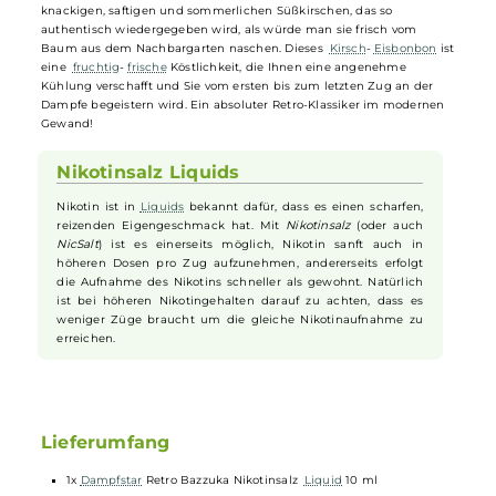
Die Aromaspezialisten von
Dampfstar
holen die Geschmacks-Bazook
raus und starten mit Bazzuka einen Frontalangriff auf Ihre
Geschmacksnerven. Bazzuka ist ein klassisches - fast schon
ikonisches -
Eisbonbon
mit dem charakteristischen
Aroma
und der
erfrischenden Kühle von
Menthol
und
Pfefferminz
. Die Kühle mach
sich mit jedem Zug des Dampfes im Mund und Rachen bemerkbar,
während gleichzeitig der typische süße
Bonbon
-Geschmack die
Geschmacksknospen verzaubert. Hinzu kommt das
Aroma
von
knackigen, saftigen und sommerlichen Süßkirschen, das so
authentisch wiedergegeben wird, als würde man sie frisch vom
Baum aus dem Nachbargarten naschen. Dieses
Kirsch
-
Eisbonbon
i
eine
fruchtig
-
frische
Köstlichkeit, die Ihnen eine angenehme
Kühlung verschafft und Sie vom ersten bis zum letzten Zug an der
Dampfe begeistern wird. Ein absoluter Retro-Klassiker im modernen
Gewand!
Nikotinsalz Liquids
Nikotin ist in
Liquids
bekannt dafür, dass es einen scharfen,
reizenden Eigengeschmack hat. Mit
Nikotinsalz
(oder auch
NicSalt
) ist es einerseits möglich, Nikotin sanft auch in
höheren Dosen pro Zug aufzunehmen, andererseits erfolgt
die Aufnahme des Nikotins schneller als gewohnt. Natürlich