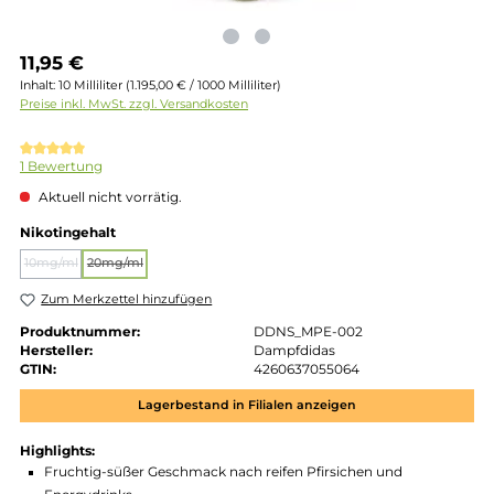
Regulärer Preis:
11,95 €
Inhalt:
10 Milliliter
(1.195,00 € / 1000 Milliliter)
Preise inkl. MwSt. zzgl. Versandkosten
Durchschnittliche Bewertung von 5 von 5 Sternen
1 Bewertung
Aktuell nicht vorrätig.
auswählen
Nikotingehalt
10mg/ml
20mg/ml
(Diese Option ist zurzeit nicht verfügbar.)
(Diese Option ist zurzeit nicht verfügbar.)
Zum Merkzettel hinzufügen
Produktnummer:
DDNS_MPE-002
Hersteller:
Dampfdidas
GTIN:
4260637055064