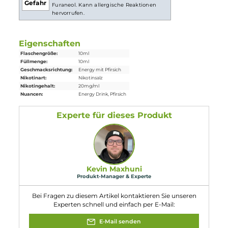
Lieferumfang
1x
Dampfdidas
Monstaahh Peach Nikotinsalz
Liquid
10 ml
Einordnung nach CLP-Verordnung
H301: Giftig bei Verschlucken. H412:
Schädlich für Wasserorganismen, mit
langfristiger Wirkung. EUH208: Enthält
Gefahr
Furaneol. Kann allergische Reaktionen
hervorrufen.
Eigenschaften
Flaschengröße:
10ml
Füllmenge:
10ml
Geschmacksrichtung:
Energy mit Pfirsich
Nikotinart:
Nikotinsalz
Nikotingehalt:
20mg/ml
Nuancen:
Energy Drink
, Pfirsich