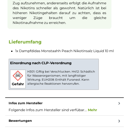
Geschmackserlebnissen vereint. Hierbei verschmilzt der
charakteristische süße und leicht künstlich anmutende
Geschmack des weltbekannten Energydrinks mit dem fruchti
süßen Aroma reifer und mild-aromatischer Pfirsiche. Das
Ergebnis ist ein sommerlich-fruchtiger Genuss, der Deine
Geschmacksknospen verzaubert und Dich belebt. Wenn Du au
der Suche nach einem besonderen Geschmackserlebnis bist, 
Pfirsiche und Energydrinks miteinander verbindet, dann ist
"Monstaahh Peach" die perfekte Wahl für Dich.
Nikotinsalz Liquids
Nikotin ist in Liquids bekannt dafür, dass es einen
scharfen, reizenden Eigengeschmack hat. Mit
Nikotinsalz (oder auch NicSalt) ist es einerseits
möglich, Nikotin sanft auch in höheren Dosen pro
Zug aufzunehmen, andererseits erfolgt die Aufnahme
des Nikotins schneller als gewohnt. Natürlich ist bei
höheren Nikotingehalten darauf zu achten, dass es
weniger Züge braucht um die gleiche
Nikotinaufnahme zu erreichen.