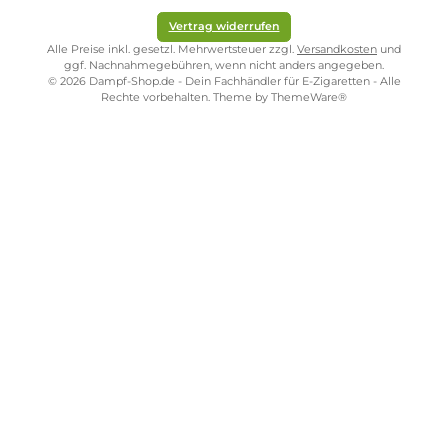
€
b
11,
9
5
€
Kostenloser Versand ab 39,00 Euro
ONLINESHOP-SERVICE
SHOP SERVICE
ZAHLUNGS- UND VERSANDARTEN
SICHER EINKAUFEN
STORE PIRMASENS
STORE ZWEIBRÜCKEN
STORE TRIER