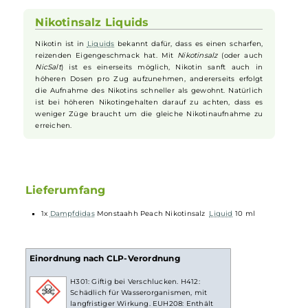
vereint. Hierbei verschmilzt der charakteristische süße und leicht
künstlich anmutende Geschmack des weltbekannten Energydrinks
mit dem
fruchtig
-süßen
Aroma
reifer und mild-aromatischer
Pfirsiche
. Das Ergebnis ist ein sommerlich-fruchtiger Genuss, der
Deine Geschmacksknospen verzaubert und Dich belebt. Wenn Du au
der Suche nach einem besonderen Geschmackserlebnis bist, das
Pfirsiche
und Energydrinks miteinander verbindet, dann ist
"Monstaahh Peach" die perfekte Wahl für Dich.
Nikotinsalz Liquids
Nikotin ist in
Liquids
bekannt dafür, dass es einen scharfen,
reizenden Eigengeschmack hat. Mit
Nikotinsalz
(oder auch
NicSalt
) ist es einerseits möglich, Nikotin sanft auch in
höheren Dosen pro Zug aufzunehmen, andererseits erfolgt
die Aufnahme des Nikotins schneller als gewohnt. Natürlich
ist bei höheren Nikotingehalten darauf zu achten, dass es
weniger Züge braucht um die gleiche Nikotinaufnahme zu
erreichen.