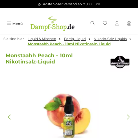
Kostenloser Versand ab 39,00 Euro
Zum Hauptinhalt springen
Menü
Sie sind hier:
Liquid & Mischen
Fertig-Liquid
Nikotin-Salz Liqui
Monstaahh Peach - 10ml Nikotinsalz-Liquid
Monstaahh Peach - 10ml
Nikotinsalz-Liquid
Bildergalerie überspringen