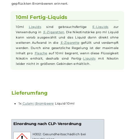
ihrem Höhepunkt der Reife geerntet, um einen vollen, süßen
Geschmack zu gewährleisten, der sich in Ihrem Mund ausbreitet un
den Gaumen mit einer köstlichen Geschmackswelle erfreut. Das ist
der Geschmack des Sommers, eingefangen in einer
Flasche
, für Ihr
Vergnügen das ganze Jahr über. Ob Sie ein Fruchtliebhaber sind od
einfach nur etwas Neues suchen, dieses Brombeeren-Liquid bietet
ein unvergessliches Vaping-Erlebnis. Mit jedem Zug werden Sie an
Sommerpicknicks und an den süßen Geschmack von frisch
gepflückten Brombeeren erinnert.
10ml Fertig-Liquids
10ml
Liquids
sind gebrauchsfertige
E-Liquids
zur
Verwendung in
E-Zigaretten
. Die Nikotinstärke pro ml Liquid
kann vorab ausgewählt und das Liquid dann direkt ohne
weiteren Aufwand in die
E-Zigarette
gefüllt und verdampft
werden. Durch eine gesetzliche Regelung ist der maximale
Inhalt pro
Flasche
auf 10ml begrent, wenn diese Flüssigkeit
Nikotin enthält, deshalb sind Fertig-
Liquids
mit Nikotin
leider nicht in größeren Gebinden erhältlich.