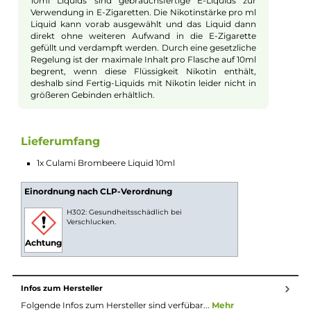
wahre Aroma der Natur in jedem Zug, indem es den
unvergleichlich reichen und authentischen Geschmack von
frisch gepflückten Brombeeren bietet. Die Brombeeren in
unserem Liquid wurden auf ihrem Höhepunkt der Reife geernt
um einen vollen, süßen Geschmack zu gewährleisten, der sich 
Ihrem Mund ausbreitet und den Gaumen mit einer köstlichen
Geschmackswelle erfreut. Das ist der Geschmack des Sommer
eingefangen in einer Flasche, für Ihr Vergnügen das ganze Jah
über. Ob Sie ein Fruchtliebhaber sind oder einfach nur etwas
Neues suchen, dieses Brombeeren-Liquid bietet ein
unvergessliches Vaping-Erlebnis. Mit jedem Zug werden Sie an
Sommerpicknicks und an den süßen Geschmack von frisch
gepflückten Brombeeren erinnert.
10ml Fertig-Liquids
10ml Liquids sind gebrauchsfertige E-Liquids zur
Verwendung in E-Zigaretten. Die Nikotinstärke pro ml
Liquid kann vorab ausgewählt und das Liquid dann
direkt ohne weiteren Aufwand in die E-Zigarette
gefüllt und verdampft werden. Durch eine gesetzliche
Regelung ist der maximale Inhalt pro Flasche auf 10ml
begrent, wenn diese Flüssigkeit Nikotin enthält,
deshalb sind Fertig-Liquids mit Nikotin leider nicht in