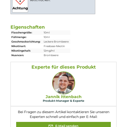
Lieferumfang
1x
Culami
Brombeere
Liquid 10ml
Einordnung nach CLP-Verordnung
H302: Gesundheitsschädlich bei
Verschlucken.
Achtung
Eigenschaften
Flaschengröße:
10ml
Füllmenge:
10ml
Geschmacksrichtung:
Leckere Brombeere
Nikotinart:
Freebase-Nikotin
Nikotingehalt:
12mg/ml
Nuancen:
Brombeere