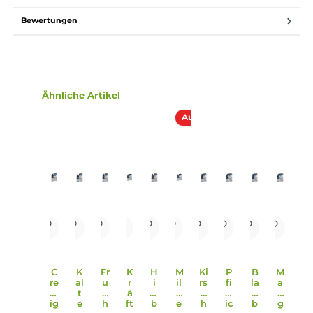
größeren Gebinden erhältlich.
Lieferumfang
1x Culami Brombeere Liquid 10ml
Einordnung nach CLP-Verordnung
H302: Gesundheitsschädlich bei
Verschlucken.
Achtung
Infos zum Hersteller
Folgende Infos zum Hersteller sind verfübar...
Mehr
Bewertungen