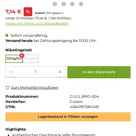
Verkaufspreis:
7,14 €
%
10,99 €*
(35% gespart)
Inhalt:
10 Milliliter
(71,40 € / 100 Milliliter)
Preise inkl. MwSt. zzgl. Versandkosten
Sofort versandfertig.
Versand heute
bei Zahlungseingang bis 13:00 Uhr.
auswählen
Nikotingehalt
%
12mg/ml
0mg/ml
(Diese Option ist zurzeit nicht verfügbar.)
Produkt Anzahl: Gib den gewünschten Wert ein oder benutze die Schaltflächen um die 
In den Warenkorb
Zum Merkzettel hinzufügen
Produktnummer:
CULS_BRO-004
Hersteller:
Culami
GTIN:
4064787384148