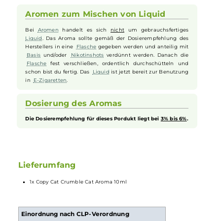
Wärme eines frisch gebackenen Streuselkuchens. Dieses
Aroma
fängt den Duft eines noch dampfenden Kuchens direkt aus dem Of
ein und verspricht mit jedem Zug ein Gaumenerlebnis, das an ein
gemütliches Kaffeekränzchen erinnert. Wie bei allen
Copy
Cat
Aromen
, überzeugt auch das "Crumble Cat" mit einer hohen
Intensität und klaren Geschmacksprofilen, schon bei der
empfohlenen Dosierung. Entdecken Sie diesen leckeren Aromenmix,
der fruchtiges und kuchiges Erlebnis in perfekter Harmonie vereint.
Aromen zum Mischen von Liquid
Bei
Aromen
handelt es sich
nicht
um gebrauchsfertiges
Liquid
. Das Aroma sollte gemäß der Dosierempfehlung des
Herstellers in eine
Flasche
gegeben werden und anteilig mit
Basis
und/oder
Nikotinshots
verdünnt werden. Danach die
Flasche
fest verschließen, ordentlich durchschütteln und
schon bist du fertig. Das
Liquid
ist jetzt bereit zur Benutzung
in
E-Zigaretten
.
Dosierung des Aromas
Die Dosierempfehlung für dieses Pordukt liegt bei
3% bis 6%
.