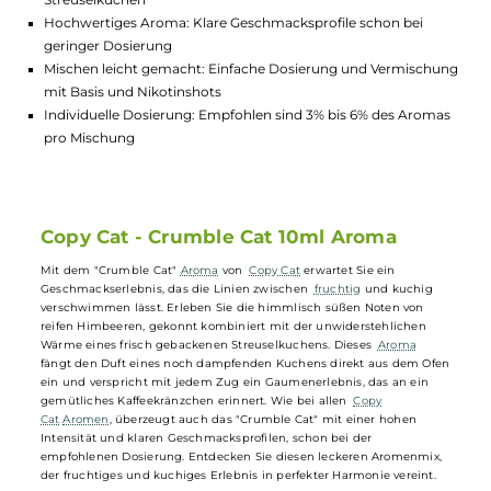
Lagerbestand in Filialen anzeigen
Highlights:
Intensiver Geschmack: Vollmundige Himbeere trifft auf wa
Streuselkuchen
Hochwertiges Aroma: Klare Geschmacksprofile schon bei
geringer Dosierung
Mischen leicht gemacht: Einfache Dosierung und Vermisch
mit Basis und Nikotinshots
Individuelle Dosierung: Empfohlen sind 3% bis 6% des Arom
pro Mischung
Copy Cat - Crumble Cat 10ml Aroma
Mit dem "Crumble Cat"
Aroma
von
Copy Cat
erwartet Sie ein
Geschmackserlebnis, das die Linien zwischen
fruchtig
und kuchig
verschwimmen lässt. Erleben Sie die himmlisch süßen Noten von
reifen Himbeeren, gekonnt kombiniert mit der unwiderstehlichen