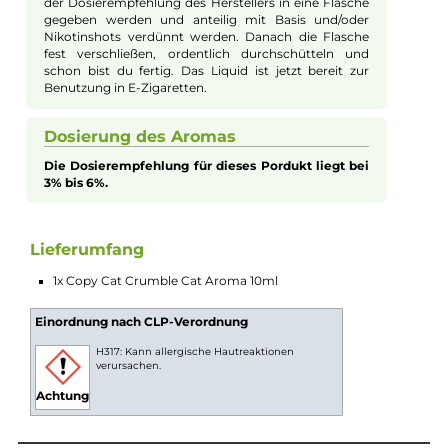
kuchig verschwimmen lässt. Erleben Sie die himmlisch süßen
Noten von reifen Himbeeren, gekonnt kombiniert mit der
unwiderstehlichen Wärme eines frisch gebackenen
Streuselkuchens. Dieses Aroma fängt den Duft eines noch
dampfenden Kuchens direkt aus dem Ofen ein und verspricht
mit jedem Zug ein Gaumenerlebnis, das an ein gemütliches
Kaffeekränzchen erinnert. Wie bei allen Copy Cat Aromen,
überzeugt auch das "Crumble Cat" mit einer hohen Intensität
und klaren Geschmacksprofilen, schon bei der empfohlenen
Dosierung. Entdecken Sie diesen leckeren Aromenmix, der
fruchtiges und kuchiges Erlebnis in perfekter Harmonie verein
Aromen zum Mischen von Liquid
Bei Aromen handelt es sich nicht um
gebrauchsfertiges Liquid. Das Aroma sollte gemäß
der Dosierempfehlung des Herstellers in eine Flasche
gegeben werden und anteilig mit Basis und/oder
Nikotinshots verdünnt werden. Danach die Flasche
fest verschließen, ordentlich durchschütteln und
schon bist du fertig. Das Liquid ist jetzt bereit zur
Benutzung in E-Zigaretten.