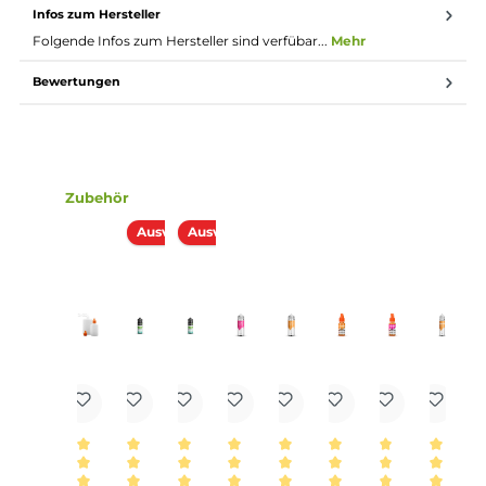
Dosierung des Aromas
Die Dosierempfehlung für dieses Pordukt liegt bei
3% bis 6%.
Lieferumfang
1x Copy Cat Crumble Cat Aroma 10ml
Einordnung nach CLP-Verordnung
H317: Kann allergische Hautreaktionen
verursachen.
Achtung
Infos zum Hersteller
Folgende Infos zum Hersteller sind verfübar...
Mehr
Bewertungen