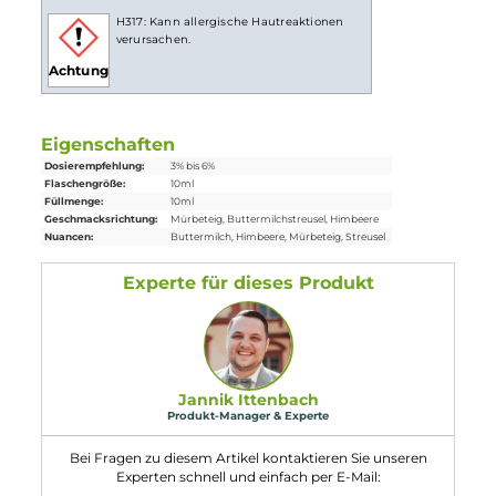
Lieferumfang
1x Copy Cat Crumble Cat Aroma 10ml
Einordnung nach CLP-Verordnung
H317: Kann allergische Hautreaktionen
verursachen.
Achtung
Eigenschaften
Dosierempfehlung:
3% bis 6%
Flaschengröße:
10ml
Füllmenge:
10ml
Geschmacksrichtung:
Mürbeteig, Buttermilchstreusel, Himbeere
Nuancen:
Buttermilch
, Himbeere
, Mürbeteig
, Streusel