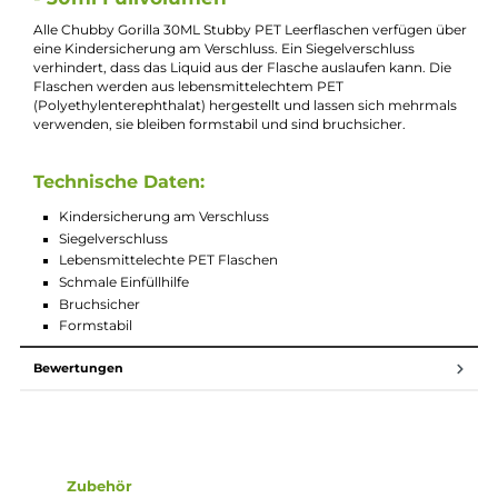
Bei Fragen zu diesem Artikel kontaktieren Sie unseren
Experten schnell und einfach per E-Mail:
E-Mail senden
Beschreibung
Chubby Gorilla Stubby Leerflasche aus P
- 30ml Füllvolumen
Alle Chubby Gorilla 30ML Stubby PET Leerflaschen verfügen ü
eine Kindersicherung am Verschluss. Ein Siegelverschluss
verhindert, dass das Liquid aus der Flasche auslaufen kann. Di
Flaschen werden aus lebensmittelechtem PET
(Polyethylenterephthalat) hergestellt und lassen sich mehrma
verwenden, sie bleiben formstabil und sind bruchsicher.
Technische Daten:
Kindersicherung am Verschluss
Siegelverschluss