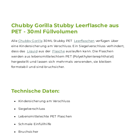
Aus lebensmittelechtem PET für wiederholte Verwendung
Schmale Einfüllhilfe für einfaches Befüllen
Bruchsicher, schützt das Liquid vor Beschädigung
Formstabil, um die Integrität des Liquids zu bewahren
Chubby Gorilla Stubby Leerflasche aus
PET - 30ml Füllvolumen
Alle
Chubby Gorilla
30ML Stubby PET
Leerflaschen
verfügen über
eine Kindersicherung am Verschluss. Ein Siegelverschluss verhindert
dass das
Liquid
aus der
Flasche
auslaufen kann. Die Flaschen
werden aus lebensmittelechtem PET (Polyethylenterephthalat)
hergestellt und lassen sich mehrmals verwenden, sie bleiben
formstabil und sind bruchsicher.
Technische Daten: