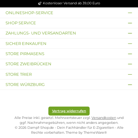
Durchschnittliche Bewertung von 5 von 5 Sternen
Chubby Gorilla V3
Leerflasche - 120ml
Chubby Gorilla V3
PET
Leerflasche - 60ml
PET
1,95 €
1,95 €
Kostenloser Versand ab 39,00 Euro
ONLINESHOP-SERVICE
SHOP SERVICE