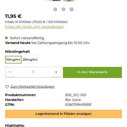
Regulärer Preis:
11,95 €
Inhalt:
10 Milliliter
(119,50 € / 100 Milliliter)
Preise inkl. MwSt. zzgl. Versandkosten
Sofort versandfertig.
Versand heute
bei Zahlungseingang bis 13:00 Uhr.
auswählen
Nikotingehalt
10mg/ml
20mg/ml
Produkt Anzahl: Gib den gewünschten Wert ein oder benutze die Schaltflächen um die 
In den Warenkorb
Zum Merkzettel hinzufügen
Produktnummer:
BJE_SIC-001
Hersteller:
Bar Juice