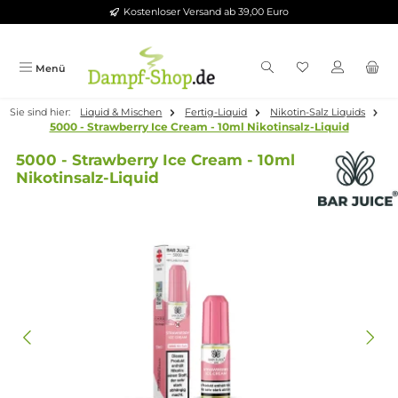
Kostenloser Versand ab 39,00 Euro
Zum Hauptinhalt springen
Menü
Sie sind hier:
Liquid & Mischen
Fertig-Liquid
Nikotin-Salz Liqui
5000 - Strawberry Ice Cream - 10ml Nikotinsalz-Liquid
5000 - Strawberry Ice Cream - 10ml
Nikotinsalz-Liquid
Bildergalerie überspringen