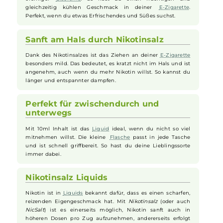
jede Tasche und ist ideal, um das
Liquid
überallhin mitzunehmen
und schnell nachzufüllen.
Leckerer Erdbeer-Eiscreme-
Geschmack
Das
Liquid
schmeckt süß nach frischer
Erdbeere
und
cremiger
Eiscreme
. So hast du einen fruchtigen und
gleichzeitig kühlen Geschmack in deiner
E-Zigarette
.
Perfekt, wenn du etwas Erfrischendes und Süßes suchst.
Sanft am Hals durch Nikotinsalz
Dank des Nikotinsalzes ist das Ziehen an deiner
E-Zigarette
besonders mild. Das bedeutet, es kratzt nicht im Hals und ist
angenehm, auch wenn du mehr Nikotin willst. So kannst du
länger und entspannter dampfen.
Perfekt für zwischendurch und
unterwegs
Mit 10ml Inhalt ist das
Liquid
ideal, wenn du nicht so viel