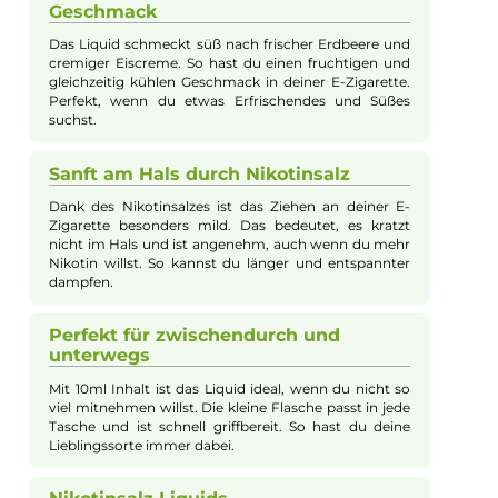
Beschreibung
Bar Juice - 5000 - Strawberry Ice Cream -
10ml Nikotinsalz Liquid
Bar Juice 5000 Strawberry Ice Cream kombiniert den
verführerischen Geschmack von süßer Erdbeere und cremige
Eiscreme zu einem besonders angenehmen Dampferlebnis. D
enthaltene Nikotinsalz sorgt für einen sanften Zug, der den Ha
nicht reizt und ermöglicht so auch bei höheren Nikotinmeng
ein weiches und zufriedenstellendes Dampfen. Die handliche
10ml Flasche passt in jede Tasche und ist ideal, um das Liquid
überallhin mitzunehmen und schnell nachzufüllen.
Leckerer Erdbeer-Eiscreme-
Geschmack
Das Liquid schmeckt süß nach frischer Erdbeere und
cremiger Eiscreme. So hast du einen fruchtigen und
gleichzeitig kühlen Geschmack in deiner E-Zigarette.
Perfekt, wenn du etwas Erfrischendes und Süßes
suchst.