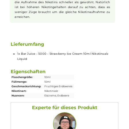
mitnehmen willst. Die kleine
Flasche
passt in jede Tasche
und ist schnell griffbereit. So hast du deine Lieblingssorte
immer dabei.
Nikotinsalz Liquids
Nikotin ist in
Liquids
bekannt dafür, dass es einen scharfen,
reizenden Eigengeschmack hat. Mit
Nikotinsalz
(oder auch
NicSalt
) ist es einerseits möglich, Nikotin sanft auch in
höheren Dosen pro Zug aufzunehmen, andererseits erfolgt
die Aufnahme des Nikotins schneller als gewohnt. Natürlich
ist bei höheren Nikotingehalten darauf zu achten, dass es
weniger Züge braucht um die gleiche Nikotinaufnahme zu
erreichen.
Lieferumfang
1x Bar Juice - 5000 - Strawberry Ice Cream 10ml Nikotinsalz
Liquid