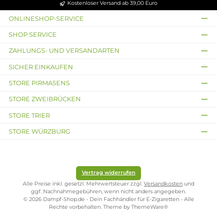
Zug aufzunehmen, andererseits erfolgt die Aufnahme
des Nikotins schneller als gewohnt. Natürlich ist bei
höheren Nikotingehalten darauf zu achten, dass es
weniger Züge braucht um die gleiche
Nikotinaufnahme zu erreichen.
Lieferumfang
1x Bar Juice - 5000 - Strawberry Ice Cream 10ml Nikotinsal
Liquid
Infos zum Hersteller
Folgende Infos zum Hersteller sind verfübar...
Mehr
Bewertungen
Kostenloser Versand ab 39,00 Euro
ONLINESHOP-SERVICE