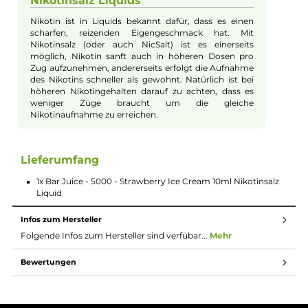
Sanft am Hals durch Nikotinsalz
Dank des Nikotinsalzes ist das Ziehen an deiner E-
Zigarette besonders mild. Das bedeutet, es kratzt
nicht im Hals und ist angenehm, auch wenn du mehr
Nikotin willst. So kannst du länger und entspannter
dampfen.
Perfekt für zwischendurch und
unterwegs
Mit 10ml Inhalt ist das Liquid ideal, wenn du nicht so
viel mitnehmen willst. Die kleine Flasche passt in jede
Tasche und ist schnell griffbereit. So hast du deine
Lieblingssorte immer dabei.
Nikotinsalz Liquids
Nikotin ist in Liquids bekannt dafür, dass es einen
scharfen, reizenden Eigengeschmack hat. Mit
Nikotinsalz (oder auch NicSalt) ist es einerseits
möglich, Nikotin sanft auch in höheren Dosen pro