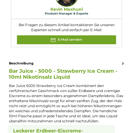
Eigenschaften
Flaschengröße:
10ml
Füllmenge:
10ml
Geschmacksrichtung:
Fruchtiges Erdbeereis
Nikotinart:
Nikotinsalz
Nuancen:
Eiscreme
, Erdbeere
Experte für dieses Produkt
Kevin Maxhuni
Produkt-Manager & Experte
Bei Fragen zu diesem Artikel kontaktieren Sie unseren
Experten schnell und einfach per E-Mail:
E-Mail senden