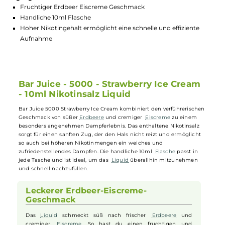
GTIN:
5060769490691
Lagerbestand in Filialen anzeigen
Highlights:
Fruchtiger Erdbeer Eiscreme Geschmack
Handliche 10ml Flasche
Hoher Nikotingehalt ermöglicht eine schnelle und effiziente
Aufnahme
Bar Juice - 5000 - Strawberry Ice Cream
- 10ml Nikotinsalz Liquid
Bar Juice 5000 Strawberry Ice Cream kombiniert den verführerische
Geschmack von süßer
Erdbeere
und cremiger
Eiscreme
zu einem
besonders angenehmen Dampferlebnis. Das enthaltene Nikotinsalz
sorgt für einen sanften Zug, der den Hals nicht reizt und ermöglicht
so auch bei höheren Nikotinmengen ein weiches und
zufriedenstellendes Dampfen. Die handliche 10ml
Flasche
passt in