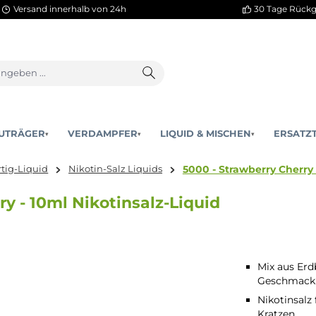
Versand innerhalb von 24h
AKKUTRÄGER
VERDAMPFER
LIQUID & MISCHEN
▾
▾
5000 - Strawb
Fertig-Liquid
Nikotin-Salz Liquids
berry - 10ml Nikotinsalz-Liquid
Mix aus Erd
Geschmack
Nikotinsalz
Kratzen