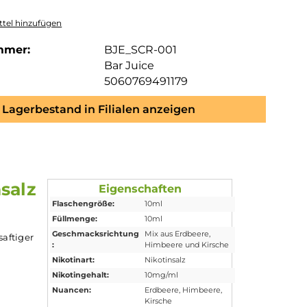
tel hinzufügen
mmer:
BJE_SCR-001
Bar Juice
5060769491179
Lagerbestand in Filialen anzeigen
Nikotinsalz
Eigenschaften
Flaschengröße:
10ml