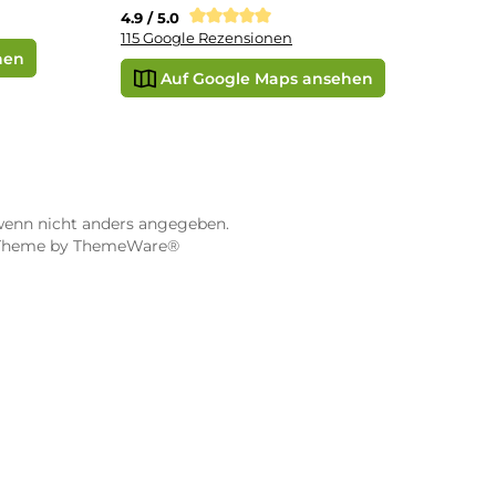
STORE WÜRZBURG
ier
Dampf-Shop.de Würzburg
Gerberstraße 11
97070 Würzburg
Öffnungszeiten:
0:00 Uhr
Mo, Mi, Fr: 10:00 - 18:00 Uhr
Uhr
Di, Do: 10:00 - 20:00 Uhr
Sa: 10:00 - 18:00 Uhr
sionen
4.9 / 5.0
115 Google Rezensionen
e Maps ansehen
Auf Google Maps anse