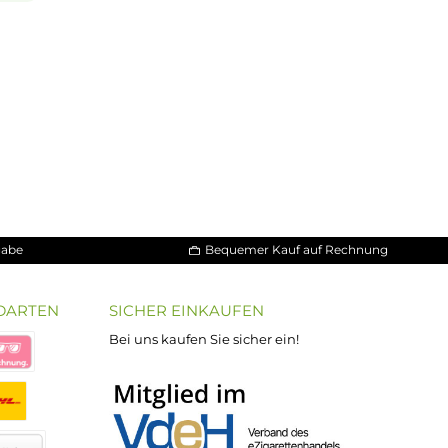
 dass es einen
schnell und einfach per E-Mail:
. Mit
Nikotinsalz
E-Mail senden
ich, Nikotin sanft
aufzunehmen,
kotins schneller
 Nikotingehalten
 braucht um die