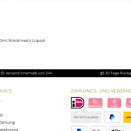
es direkt in
Nikotin ist in
Liquids
bekannt dafür,
mischen zu
scharfen, reizenden Eigengeschmack hat
in frisches
(oder auch
NicSalt
) ist es einerseits mögl
auch in höheren Dosen pro Zug 
andererseits erfolgt die Aufnahme des Ni
als gewohnt. Natürlich ist bei höheren
darauf zu achten, dass es weniger Züge
gleiche Nikotinaufnahme zu erreichen.
pberry 10ml Nikotinsalz Liquid