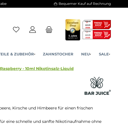
30 Tage Rückgabe
Bequemer Kauf a
ERSATZTEILE & ZUBEHÖR
ZAHNSTOCHER
NE
▾
▾
erry Cherry Raspberry - 10ml Nikotinsalz-Liquid
beere, Kirsche und Himbeere für einen frischen
 für eine schnelle und sanfte Nikotinaufnahme ohne