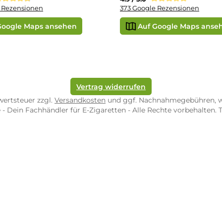
ORE ZWEIBRÜCKEN
STORE TRIER
pf-Shop.de Zweibrücken
Dampf-Shop.de Tr
straße 4
Karl-Marx-Str. 59
82 Zweibrücken
54290 Trier
nungszeiten:
Öffnungszeiten:
 Fr: 10:00 - 18:00 Uhr
Mo - Fr: 10:00 - 2
10:00 - 16:00 Uhr
Sa: 10:00 - 18:00 
/ 5.0
4.9 / 5.0
 Google Rezensionen
373 Google Rezen
Auf Google Maps ansehen
Auf Googl