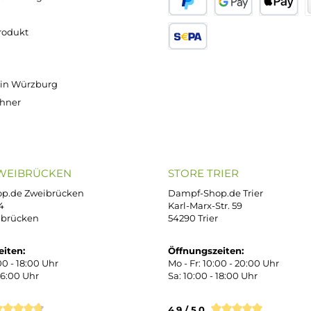
Versand innerhalb von 24h
OP SERVICE
ZAHLUNGS- U
ressum
B
iDEAL
Klarna R
enschutz
PAY WITH KLARNA
sand & Zahlung
errufsbelehrung
kgabe
Später bezahlen
Google
ektes Produkt
takt
SEPA Lastschrift
r uns
e Shop in Würzburg
uid-Rechner