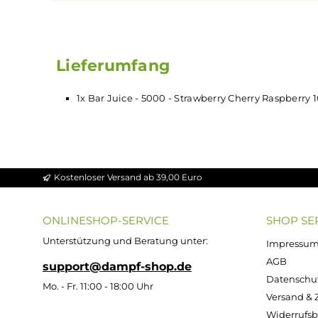
Das Liquid ist sofort einsatzbereit. Du kannst 
deine
E-Zigarette
füllen, ohne es vorher 
müssen. So sparst du Zeit und hast immer e
Liquid zur Hand.
Lieferumfang
1x Bar Juice - 5000 - Strawberry Cherry Ras