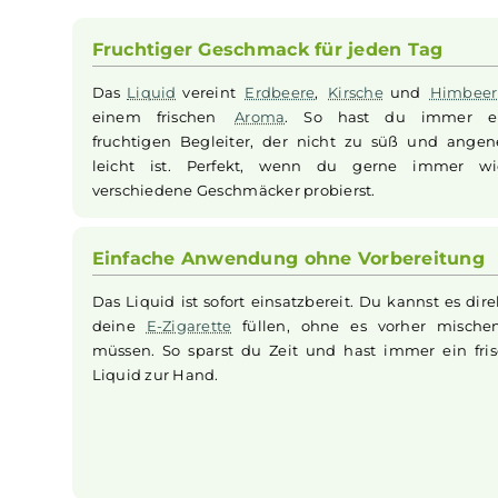
Das Bar Juice 5000 Strawberry Cherry Raspberr
Erdbeere
, intensiver
Kirsche
und frischer
Himb
Nikotinsalz Formel sorgt für eine schnelle u
unangenehmes Kratzen entsteht. Das 10ml fert
Vorbereitung oder Vermischung erforderlich ist.
Fruchtiger Geschmack für jeden Tag
Das
Liquid
vereint
Erdbeere
,
Kirsche
und
H
einem frischen
Aroma
. So hast du im
fruchtigen Begleiter, der nicht zu süß un
leicht ist. Perfekt, wenn du gerne imm
verschiedene Geschmäcker probierst.
Einfache Anwendung ohne Vorberei