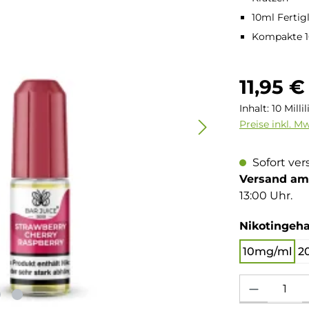
10ml Fertig
Kompakte 1
Regulärer Pre
11,95 €
Inhalt:
10 Milli
Preise inkl. M
Sofort ver
Versand am 
13:00 Uhr.
Nikotingeha
10mg/ml
2
Produkt Anzahl: 