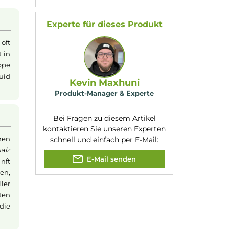
Füllmenge:
10ml
Geschmacksrichtung
Mix aus Erdbeere,
ination aus saftiger
:
Himbeere und Kir
s bietet. Die
Nikotinart:
Nikotinsalz
rlebnis ohne
Nikotingehalt:
10mg/ml
ne dass eine
Nuancen:
Erdbeere
, Himbee
Kirsche
Experte für dieses Produk
ein Liquid oft
e
Flasche
passt in
Verschlusskappe
 liebstes Liquid
Kevin Maxhuni
Produkt-Manager & Experte
Bei Fragen zu diesem Artikel
kontaktieren Sie unseren Expert