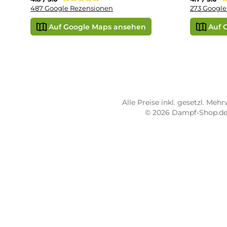
STORE PIRMASENS
ST
Dampf-Shop.de Pirmasens
Dam
Hauptstraße 71
Max
66953 Pirmasens
664
Öffnungszeiten:
Öff
Mo - Fr: 10:00 - 18:00 Uhr
Mo -
Sa: 10:00 - 16:00 Uhr
Sa: 
4.8 / 5.0
4.7 
487 Google Rezensionen
273
Auf Google Maps ansehen