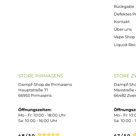
Kostenloser Versand ab 39,00 Euro
ONLINESHOP-SERVICE
SH
Unterstützung und Beratung unter:
Imp
AG
support@dampf-shop.de
Dat
Mo. - Fr. 11:00 - 18:00 Uhr
Ver
Wid
Rüc
Def
Kon
Übe
Vap
Liq