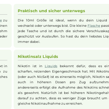
y Nikotinsalz
Liquid
überzeugt mit einer erfrischenden Komb
eere
, die ein leichtes und sommerliches Geschmackserlebni
nd sanfte Nikotinaufnahme, wodurch ein angenehmes Dampfe
ige
Liquid
kann direkt in die
E-Zigarette
gefüllt werden, oh
Praktisch und sicher unterwegs
imbeere
zu
Die 10ml Größe ist ideal, wenn du d
mer einen
wechselst oder unterwegs bist. Die klein
d angenehm
jede Tasche und ist durch die sichere 
er wieder
geschützt vor Auslaufen. So hast du dein
immer dabei.
tung
Nikotinsalz Liquids