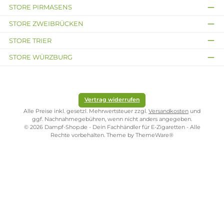
1x Bar Juice - 5000 - Blueberry Watermelon 10ml Nikotinsa
Liquid
Infos zum Hersteller
Folgende Infos zum Hersteller sind verfübar...
Mehr
Bewertungen
Kostenloser Versand ab 39,00 Euro
ONLINESHOP-SERVICE
SHOP SERVICE
ZAHLUNGS- UND VERSANDARTEN
SICHER EINKAUFEN
STORE PIRMASENS