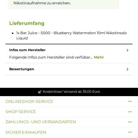
Einfach und schnell verwendbar
Das Liquid ist gebrauchsfertig. Du musst es nur in
Deine E-Zigarette füllen und kannst sofort loslegen.
So sparst Du Zeit und Aufwand beim Nachfüllen.
Nikotinsalz Liquids
Nikotin ist in Liquids bekannt dafür, dass es einen
scharfen, reizenden Eigengeschmack hat. Mit
Nikotinsalz (oder auch NicSalt) ist es einerseits
möglich, Nikotin sanft auch in höheren Dosen pro
Zug aufzunehmen, andererseits erfolgt die Aufnahme
des Nikotins schneller als gewohnt. Natürlich ist bei
höheren Nikotingehalten darauf zu achten, dass es
weniger Züge braucht um die gleiche
Nikotinaufnahme zu erreichen.
Lieferumfang