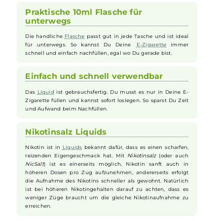
Fruchtiger Geschmack für Deine E-
Zigarette
Das
Liquid
verbindet den süßen Geschmack von
Blaubeeren
mit der frischen Note der
Wassermelone
. So bekommst Du
beim Verdampfen eine leckere und fruchtige Mischung, die
angenehm süß und erfrischend zugleich ist.
Praktische 10ml Flasche für
unterwegs
Die handliche
Flasche
passt gut in jede Tasche und ist ideal
für unterwegs. So kannst Du Deine
E-Zigarette
immer
schnell und einfach nachfüllen, egal wo Du gerade bist.
Einfach und schnell verwendbar
Das
Liquid
ist gebrauchsfertig. Du musst es nur in Deine E-
Zigarette füllen und kannst sofort loslegen. So sparst Du Zeit
und Aufwand beim Nachfüllen.
Nikotinsalz Liquids