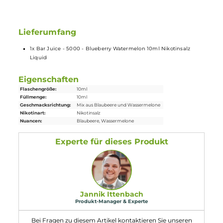
Nikotin ist in
Liquids
bekannt dafür, dass es einen scharfen,
reizenden Eigengeschmack hat. Mit
Nikotinsalz
(oder auch
NicSalt
) ist es einerseits möglich, Nikotin sanft auch in
höheren Dosen pro Zug aufzunehmen, andererseits erfolgt
die Aufnahme des Nikotins schneller als gewohnt. Natürlich
ist bei höheren Nikotingehalten darauf zu achten, dass es
weniger Züge braucht um die gleiche Nikotinaufnahme zu
erreichen.
Lieferumfang
1x Bar Juice - 5000 - Blueberry Watermelon 10ml Nikotinsalz
Liquid
Eigenschaften
Flaschengröße:
10ml
Füllmenge:
10ml
Geschmacksrichtung:
Mix aus Blaubeere und Wassermelone