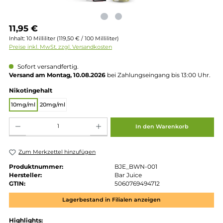
Regulärer Preis:
11,95 €
Inhalt:
10 Milliliter
(119,50 € / 100 Milliliter)
Preise inkl. MwSt. zzgl. Versandkosten
Sofort versandfertig.
Versand am Montag, 10.08.2026
bei Zahlungseingang bis 13:00 
auswählen
Nikotingehalt
10mg/ml
20mg/ml
Produkt Anzahl: Gib den gewünschten Wert ein oder benutze die Schaltflächen um die 
In den Warenkorb
Zum Merkzettel hinzufügen
Produktnummer:
BJE_BWN-001
Hersteller:
Bar Juice