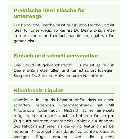
Bar Juice 5000 Blueberry Watermelon überzeugt durch seine
ausgewogene Kombination aus süßer Blaubeere und
erfrischender Wassermelone. Das 10ml Fertig Liquid ist
gebrauchsfertig und ermöglicht eine einfache Anwendung, da
direkt in die E-Zigarette gefüllt werden kann. Die enthaltenen
Nikotinsalze sorgen für ein sanftes und intensives Dampferlebn
Fruchtiger Geschmack für Deine E-
Zigarette
Das Liquid verbindet den süßen Geschmack von
Blaubeeren mit der frischen Note der Wassermelone.
So bekommst Du beim Verdampfen eine leckere und
fruchtige Mischung, die angenehm süß und
erfrischend zugleich ist.
Praktische 10ml Flasche für
unterwegs
Die handliche Flasche passt gut in jede Tasche und ist
ideal für unterwegs. So kannst Du Deine E-Zigarette
immer schnell und einfach nachfüllen, egal wo Du
gerade bist.