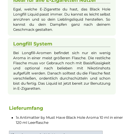
unterwegs oder zuhause.
Perfekt für kühle Tage geeignet
Das Aroma passt super zu kühleren Tagen. Es wirkt
wärmend und gibt dir ein gemütliches Gefühl beim
Dampfen. Gleichzeitig kannst du das Liquid auch den
ganzen Tag über dampfen, ohne dass es zu schwer
wird.
Einfaches Mischen mit Longfill
System
Das Aroma ist in einer Longfill Flasche, die noch mit
Basisflüssigkeit gefüllt werden muss. Du kannst auch
nach Wunsch Nikotin dazugeben. Danach musst du
die Flasche nur noch gut schütteln, und dein Liquid ist
einsatzbereit für deine E-Zigarette.
Ideal für alle E-Zigaretten Nutzer
Egal, welche E-Zigarette du hast, das Black Hole