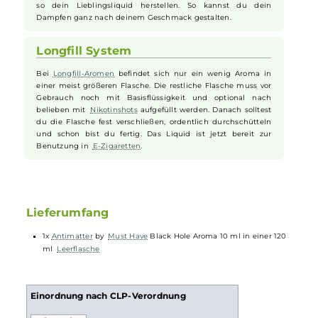
Das Aroma ist in einer Longfill
Flasche
, die noch mit
Basisflüssigkeit gefüllt werden muss. Du kannst auch nach
Wunsch Nikotin dazugeben. Danach musst du die Flasche
nur noch gut schütteln, und dein
Liquid
ist einsatzbereit für
deine
E-Zigarette
.
Ideal für alle E-Zigaretten Nutzer
Egal, welche
E-Zigarette
du hast, das Black Hole Longfill
Liquid passt immer. Du kannst es leicht selbst anrühren und
so dein Lieblingsliquid herstellen. So kannst du dein
Dampfen ganz nach deinem Geschmack gestalten.
Longfill System
Bei
Longfill-Aromen
befindet sich nur ein wenig Aroma in
einer meist größeren Flasche. Die restliche Flasche muss vor
Gebrauch noch mit Basisflüssigkeit und optional nach
belieben mit
Nikotinshots
aufgefüllt werden. Danach solltest
du die Flasche fest verschließen, ordentlich durchschütteln
und schon bist du fertig. Das Liquid ist jetzt bereit zur
Benutzung in
E-Zigaretten
.