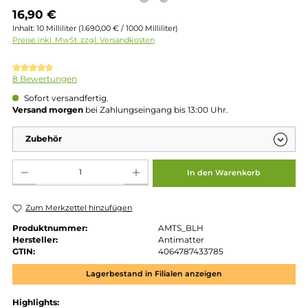
Regulärer Preis:
16,90 €
Inhalt:
10 Milliliter
(1.690,00 € / 1000 Milliliter)
Preise inkl. MwSt. zzgl. Versandkosten
Durchschnittliche Bewertung von 5 von 5 Sternen
8 Bewertungen
Sofort versandfertig.
Versand morgen
bei Zahlungseingang bis 13:00 Uhr.
Zubehör
Produkt Anzahl: Gib den gewünschten Wert ein oder benutze die Schaltflächen um die 
In den Warenkorb
Zum Merkzettel hinzufügen
Produktnummer:
AMTS_BLH
Hersteller:
Antimatter