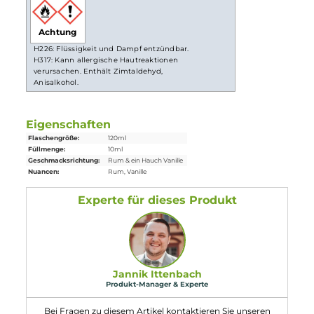
Lieferumfang
1x
Antimatter
by
Must Have
Black Hole Aroma 10 ml in einer 12
ml
Leerflasche
Einordnung nach CLP-Verordnung
Achtung
H226: Flüssigkeit und Dampf entzündbar.
H317: Kann allergische Hautreaktionen
verursachen. Enthält Zimtaldehyd,
Anisalkohol.
Eigenschaften