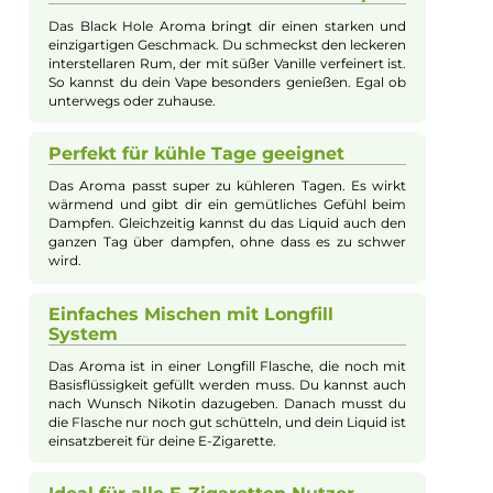
Beschreibung
Antimatter - Black Hole 10ml Longfill
Aroma
Dieses Longfill Aroma vereint einen einzigartigen Geschmack 
cremigem Rum und süßer Vanille, der sowohl intensiv als auc
ausgewogen ist. Die praktische Longfill Flasche ermöglicht ei
einfaches Mischen mit Basisflüssigkeit und Nikotinshots, soda
du dein Liquid individuell anpassen kannst. Das Black Hole
Aroma ist perfekt für alle E-Zigaretten Nutzer geeignet und
bietet ein besonders angenehmes und wärmendes
Dampferlebnis, das dich geschmacklich ins Zentrum der Galax
entführt.
Intensiver Geschmack für dein Vape
Das Black Hole Aroma bringt dir einen starken und
einzigartigen Geschmack. Du schmeckst den leckeren
interstellaren Rum, der mit süßer Vanille verfeinert ist.
So kannst du dein Vape besonders genießen. Egal ob