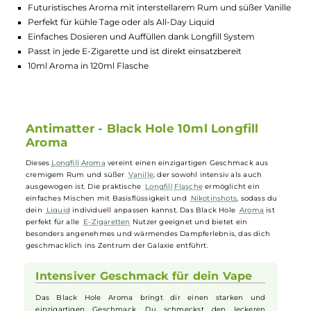
GTIN:
4064787433785
Lagerbestand in Filialen anzeigen
Highlights:
Futuristisches Aroma mit interstellarem Rum und süßer Vani
Perfekt für kühle Tage oder als All-Day Liquid
Einfaches Dosieren und Auffüllen dank Longfill System
Passt in jede E-Zigarette und ist direkt einsatzbereit
10ml Aroma in 120ml Flasche
Antimatter - Black Hole 10ml Longfill
Aroma
Dieses
Longfill
Aroma
vereint einen einzigartigen Geschmack aus
cremigem Rum und süßer
Vanille
, der sowohl intensiv als auch
ausgewogen ist. Die praktische
Longfill
Flasche
ermöglicht ein
einfaches Mischen mit Basisflüssigkeit und
Nikotinshots
, sodass du
dein
Liquid
individuell anpassen kannst. Das Black Hole
Aroma
ist