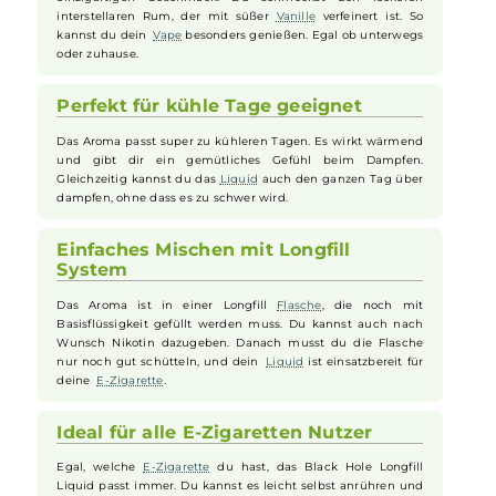
perfekt für alle
E-Zigaretten
Nutzer geeignet und bietet ein
besonders angenehmes und wärmendes Dampferlebnis, das dich
geschmacklich ins Zentrum der Galaxie entführt.
Intensiver Geschmack für dein Vape
Das Black Hole Aroma bringt dir einen starken und
einzigartigen Geschmack. Du schmeckst den leckeren
interstellaren Rum, der mit süßer
Vanille
verfeinert ist. So
kannst du dein
Vape
besonders genießen. Egal ob unterwegs
oder zuhause.
Perfekt für kühle Tage geeignet
Das Aroma passt super zu kühleren Tagen. Es wirkt wärmend
und gibt dir ein gemütliches Gefühl beim Dampfen.
Gleichzeitig kannst du das
Liquid
auch den ganzen Tag über
dampfen, ohne dass es zu schwer wird.
Einfaches Mischen mit Longfill
System