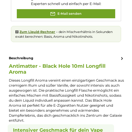
Flaschengröße:
120ml
Füllmenge:
10ml
Geschmacksrichtung:
Rum & ein Hauch Vanille
Nuancen:
Rum
, Vanille
Experte für dieses Produkt
Jannik Ittenbach
Produkt-Manager & Experte
Bei Fragen zu diesem Artikel kontaktieren Sie unseren
Experten schnell und einfach per E-Mail:
E-Mail senden
🧮
Zum Liquid-Rechner
– dein Mischverhältnis in Sekunden
exakt berechnen: Basis, Aroma und Nikotinshots.