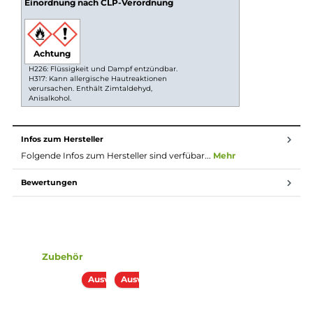
Longfill Liquid passt immer. Du kannst es leicht selbst
anrühren und so dein Lieblingsliquid herstellen. So
kannst du dein Dampfen ganz nach deinem
Geschmack gestalten.
Longfill System
Bei Longfill-Aromen befindet sich nur ein wenig
Aroma in einer meist größeren Flasche. Die restliche
Flasche muss vor Gebrauch noch mit Basisflüssigkeit
und optional nach belieben mit Nikotinshots
aufgefüllt werden. Danach solltest du die Flasche fest
verschließen, ordentlich durchschütteln und schon
bist du fertig. Das Liquid ist jetzt bereit zur Benutzung
in E-Zigaretten.
Lieferumfang
1x Antimatter by Must Have Black Hole Aroma 10 ml in ein
120 ml Leerflasche