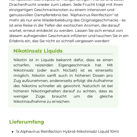
Beschreibung
Alphavirus - Reinfection - 10ml Hybrid-
Nikotinsalz-Liquid
"Alphavirus Reinfection" ist die Neuauflage des
Originalgeschmacks von Infektion, präsentiert in einem
exotischen Salzliquid. Dieses Liquid erweckt den markanten
Geschmack von Infektion mit einer erfrischend neuen
Komposition aus tropischer Mango, saftiger Ananas und süße
Drachenfrucht wieder zum Leben. Jede Frucht trägt mit ihren
einzigartigen Geschmacksnoten zu einem intensiven und
genussvollen Dampferlebnis bei. "Alphavirus Reinfection" ist
mehr als nur eine Wiederbelebung des Originalgeschmacks - 
ist eine Reise in die Tiefen der exotischen Aromen, die darauf
wartet, erneut entdeckt zu werden. Lassen Sie sich erneut von
diesem aufregenden Geschmack infizieren und tauchen Sie in 
Erlebnis ein, das Sie nicht so schnell vergessen werden!
Nikotinsalz Liquids