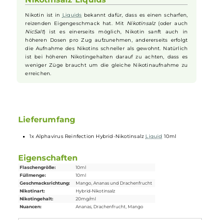
und genussvollen Dampferlebnis bei. "
Alphavirus
Reinfection" ist
mehr als nur eine Wiederbelebung des Originalgeschmacks - es ist
eine Reise in die Tiefen der exotischen
Aromen
, die darauf wartet,
erneut entdeckt zu werden. Lassen Sie sich erneut von diesem
aufregenden Geschmack infizieren und tauchen Sie in ein Erlebnis
ein, das Sie nicht so schnell vergessen werden!
Nikotinsalz Liquids
Nikotin ist in
Liquids
bekannt dafür, dass es einen scharfen,
reizenden Eigengeschmack hat. Mit
Nikotinsalz
(oder auch
NicSalt
) ist es einerseits möglich, Nikotin sanft auch in
höheren Dosen pro Zug aufzunehmen, andererseits erfolgt
die Aufnahme des Nikotins schneller als gewohnt. Natürlich
ist bei höheren Nikotingehalten darauf zu achten, dass es
weniger Züge braucht um die gleiche Nikotinaufnahme zu
erreichen.
Lieferumfang