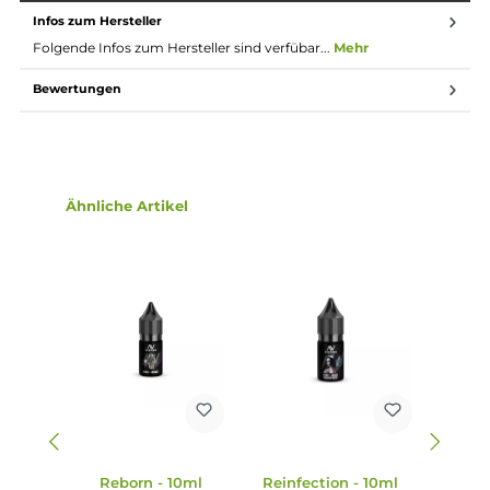
Nikotin ist in Liquids bekannt dafür, dass es einen
scharfen, reizenden Eigengeschmack hat. Mit
Nikotinsalz (oder auch NicSalt) ist es einerseits
möglich, Nikotin sanft auch in höheren Dosen pro
Zug aufzunehmen, andererseits erfolgt die Aufnahme
des Nikotins schneller als gewohnt. Natürlich ist bei
höheren Nikotingehalten darauf zu achten, dass es
weniger Züge braucht um die gleiche
Nikotinaufnahme zu erreichen.
Lieferumfang
1x Alphavirus Reinfection Hybrid-Nikotinsalz Liquid 10ml
Infos zum Hersteller
Folgende Infos zum Hersteller sind verfübar...
Mehr
Bewertungen