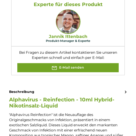
1x Alphavirus Reinfection Hybrid-Nikotinsalz
Liquid
10ml
Eigenschaften
Flaschengröße:
10ml
Füllmenge:
10ml
Geschmacksrichtung:
Mango, Ananas und Drachenfrucht
Nikotinart:
Hybrid-Nikotinsalz
Nikotingehalt:
20mg/ml
Nuancen:
Ananas
, Drachenfrucht
, Mango
Experte für dieses Produkt
Jannik Ittenbach
Produkt-Manager & Experte
Bei Fragen zu diesem Artikel kontaktieren Sie unseren
Experten schnell und einfach per E-Mail:
E-Mail senden