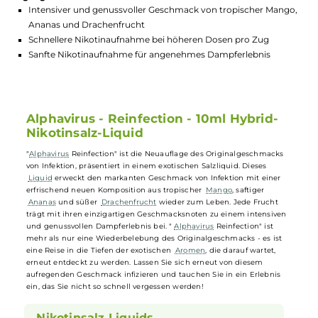
GTIN:
4255631105464
Lagerbestand in Filialen anzeigen
Highlights:
Intensiver und genussvoller Geschmack von tropischer Man
Ananas und Drachenfrucht
Schnellere Nikotinaufnahme bei höheren Dosen pro Zug
Sanfte Nikotinaufnahme für angenehmes Dampferlebnis
Alphavirus - Reinfection - 10ml Hybrid-
Nikotinsalz-Liquid
"
Alphavirus
Reinfection" ist die Neuauflage des Originalgeschmacks
von Infektion, präsentiert in einem exotischen Salzliquid. Dieses
Liquid
erweckt den markanten Geschmack von Infektion mit einer
erfrischend neuen Komposition aus tropischer
Mango
, saftiger
Ananas
und süßer
Drachenfrucht
wieder zum Leben. Jede Frucht
trägt mit ihren einzigartigen Geschmacksnoten zu einem intensive