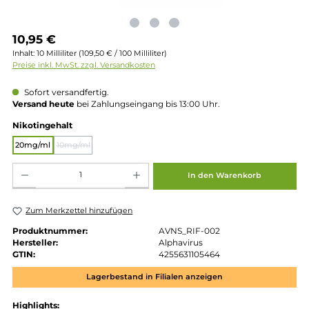
Regulärer Preis:
10,95 €
Inhalt:
10 Milliliter
(109,50 € / 100 Milliliter)
Preise inkl. MwSt. zzgl. Versandkosten
Sofort versandfertig.
Versand heute
bei Zahlungseingang bis 13:00 Uhr.
auswählen
Nikotingehalt
20mg/ml
10mg/ml
(Diese Option ist zurzeit nicht verfügbar.)
Produkt Anzahl: Gib den gewünschten Wert ein oder benutze die Schaltflächen um die 
In den Warenkorb
Zum Merkzettel hinzufügen
Produktnummer:
AVNS_RIF-002
Hersteller:
Alphavirus