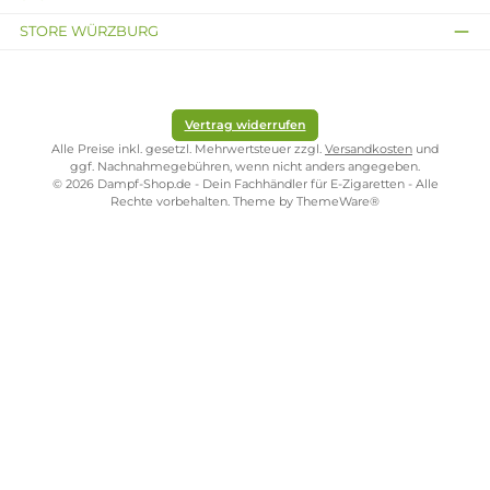
Inhalt:
10 Milliliter
Inhalt:
10 Milliliter
(109,50 € /
(71,20 € / 100 Milliliter)
100 Milliliter)
Ab 7,12 €
Ab 10,95 €
10,95 €
Kostenloser Versand ab 39,00 Euro
ONLINESHOP-SERVICE
SHOP SERVICE
ZAHLUNGS- UND VERSANDARTEN
SICHER EINKAUFEN
STORE PIRMASENS
STORE ZWEIBRÜCKEN
STORE TRIER
STORE WÜRZBURG