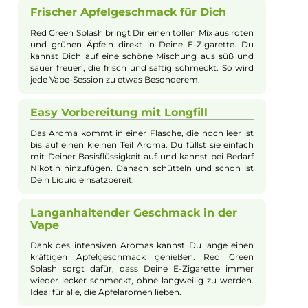
Beschreibung
5 EL - Red Green Splash 10ml Longfill
Aroma
Red Green Splash ist ein Longfill-Aroma, das durch die
Kombination von verführerischer Süße und belebender Säure
begeistert. Die roten Äpfel bringen eine angenehme Süße mit,
während die grünen Äpfel für eine frische, säuerliche Note
sorgen. So entsteht ein perfekt ausbalancierter Apfelmix, der
besonders saftig und spritzig schmeckt. Das Aroma wird in ei
Flasche geliefert, die vor Gebrauch mit Basisflüssigkeit und
optional Nikotinshots befüllt und gut geschüttelt werden mus
bevor es dampfbereit ist. Ideal für alle, die fruchtige und
erfrischende Geschmäcker lieben.
Frischer Apfelgeschmack für Dich
Red Green Splash bringt Dir einen tollen Mix aus roten
und grünen Äpfeln direkt in Deine E-Zigarette. Du
kannst Dich auf eine schöne Mischung aus süß und