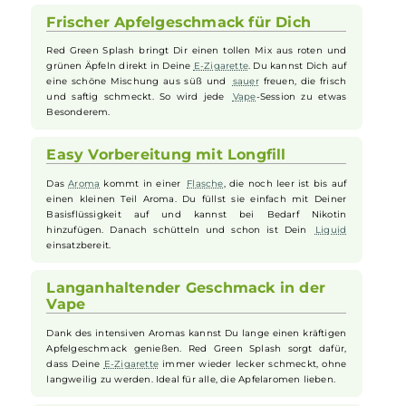
Äpfel bringen eine angenehme Süße mit, während die grünen Äpfel
für eine
frische
, säuerliche Note sorgen. So entsteht ein perfekt
ausbalancierter Apfelmix, der besonders saftig und spritzig schmeck
Das
Aroma
wird in einer
Flasche
geliefert, die vor Gebrauch mit
Basisflüssigkeit und optional
Nikotinshots
befüllt und gut
geschüttelt werden muss, bevor es dampfbereit ist. Ideal für alle, die
fruchtige und erfrischende Geschmäcker lieben.
Frischer Apfelgeschmack für Dich
Red Green Splash bringt Dir einen tollen Mix aus roten und
grünen Äpfeln direkt in Deine
E-Zigarette
. Du kannst Dich auf
eine schöne Mischung aus süß und
sauer
freuen, die frisch
und saftig schmeckt. So wird jede
Vape
-Session zu etwas
Besonderem.
Easy Vorbereitung mit Longfill
Das
Aroma
kommt in einer
Flasche
, die noch leer ist bis auf
einen kleinen Teil Aroma. Du füllst sie einfach mit Deiner
Basisflüssigkeit auf und kannst bei Bedarf Nikotin
hinzufügen. Danach schütteln und schon ist Dein
Liquid