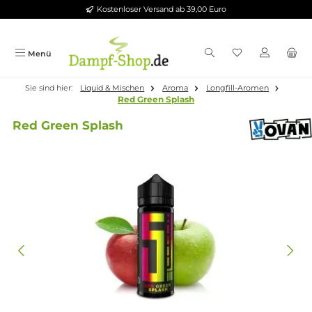
Kostenloser Versand ab 39,00 Euro
Zum Hauptinhalt springen
Menü
Sie sind hier:
Liquid & Mischen
Aroma
Longfill-Aromen
Red Green Splash
Red Green Splash
Bildergalerie überspringen