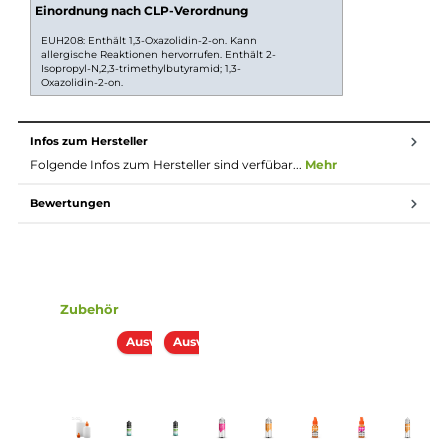
Mit dem Longfill System kannst Du die Stärke Deines
Liquids selbst bestimmen. Du entscheidest, wie viel
Nikotin Du hinzufügen möchtest oder ob Du es sogar
ganz ohne nimmst. So passt das Liquid ganz genau zu
Deinen Wünschen und Deiner E-Zigarette.
Longfill System
Bei Longfill-Aromen befindet sich nur ein wenig
Aroma in einer meist größeren Flasche. Die restliche
Flasche muss vor Gebrauch noch mit Basisflüssigkeit
und optional nach belieben mit Nikotinshots
aufgefüllt werden. Danach solltest du die Flasche fest
verschließen, ordentlich durchschütteln und schon
bist du fertig. Das Liquid ist jetzt bereit zur Benutzung
in E-Zigaretten.
Lieferumfang
1x 5EL Red Green Splash 10 ml Aroma in einer 120 ml Flasc