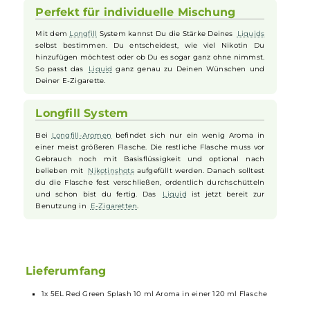
einsatzbereit.
Langanhaltender Geschmack in der
Vape
Dank des intensiven Aromas kannst Du lange einen kräftigen
Apfelgeschmack genießen. Red Green Splash sorgt dafür,
dass Deine
E-Zigarette
immer wieder lecker schmeckt, ohne
langweilig zu werden. Ideal für alle, die Apfelaromen lieben.
Perfekt für individuelle Mischung
Mit dem
Longfill
System kannst Du die Stärke Deines
Liquids
selbst bestimmen. Du entscheidest, wie viel Nikotin Du
hinzufügen möchtest oder ob Du es sogar ganz ohne nimmst.
So passt das
Liquid
ganz genau zu Deinen Wünschen und
Deiner E-Zigarette.
Longfill System
Bei
Longfill-Aromen
befindet sich nur ein wenig Aroma in
einer meist größeren Flasche. Die restliche Flasche muss vor