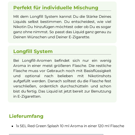
sauer freuen, die frisch und saftig schmeckt. So wird
jede Vape-Session zu etwas Besonderem.
Easy Vorbereitung mit Longfill
Das Aroma kommt in einer Flasche, die noch leer ist
bis auf einen kleinen Teil Aroma. Du füllst sie einfach
mit Deiner Basisflüssigkeit auf und kannst bei Bedarf
Nikotin hinzufügen. Danach schütteln und schon ist
Dein Liquid einsatzbereit.
Langanhaltender Geschmack in der
Vape
Dank des intensiven Aromas kannst Du lange einen
kräftigen Apfelgeschmack genießen. Red Green
Splash sorgt dafür, dass Deine E-Zigarette immer
wieder lecker schmeckt, ohne langweilig zu werden.
Ideal für alle, die Apfelaromen lieben.
Perfekt für individuelle Mischung