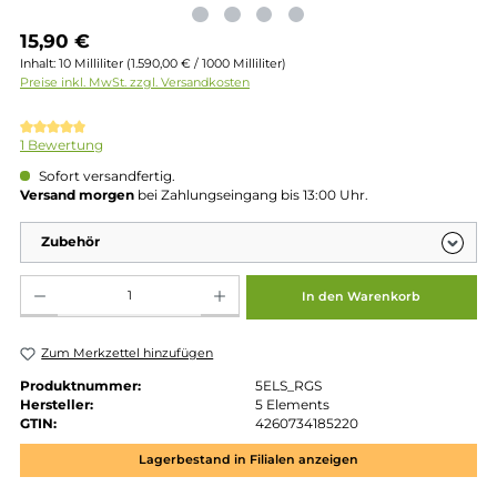
Regulärer Preis:
15,90 €
Inhalt:
10 Milliliter
(1.590,00 € / 1000 Milliliter)
Preise inkl. MwSt. zzgl. Versandkosten
Durchschnittliche Bewertung von 5 von 5 Sternen
1 Bewertung
Sofort versandfertig.
Versand morgen
bei Zahlungseingang bis 13:00 Uhr.
Zubehör
Produkt Anzahl: Gib den gewünschten Wert ein oder benutze die Schaltflächen um die 
In den Warenkorb
Zum Merkzettel hinzufügen
Produktnummer:
5ELS_RGS