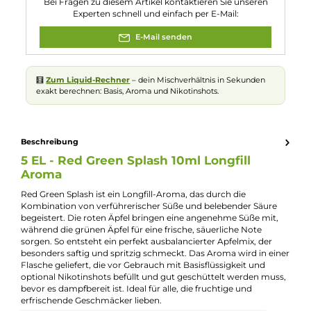
Eigenschaften
Flaschengröße:
120ml
Füllmenge:
10ml
Geschmacksrichtung:
Rote und grüne Äpfel
Nuancen:
Grüner Apfel
, Roter Apfel
Experte für dieses Produkt
Kevin Maxhuni
Produkt-Manager & Experte
Bei Fragen zu diesem Artikel kontaktieren Sie unseren
Experten schnell und einfach per E-Mail:
E-Mail senden
🧮
Zum Liquid-Rechner
– dein Mischverhältnis in Sekunden
exakt berechnen: Basis, Aroma und Nikotinshots.