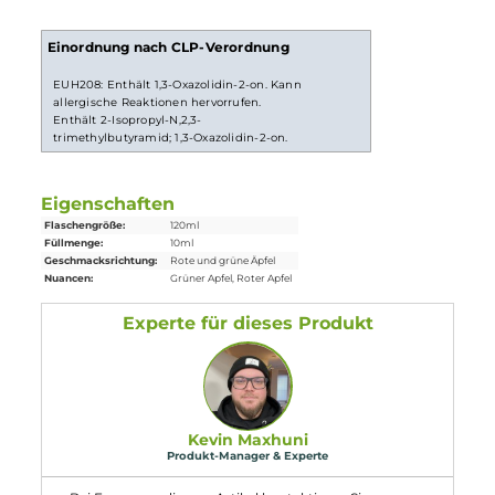
Gebrauch noch mit Basisflüssigkeit und optional nach
belieben mit
Nikotinshots
aufgefüllt werden. Danach solltest
du die Flasche fest verschließen, ordentlich durchschütteln
und schon bist du fertig. Das
Liquid
ist jetzt bereit zur
Benutzung in
E-Zigaretten
.
Lieferumfang
1x 5EL Red Green Splash 10 ml Aroma in einer 120 ml Flasche
Einordnung nach CLP-Verordnung
EUH208: Enthält 1,3-Oxazolidin-2-on. Kann
allergische Reaktionen hervorrufen.
Enthält 2-Isopropyl-N,2,3-
trimethylbutyramid; 1,3-Oxazolidin-2-on.